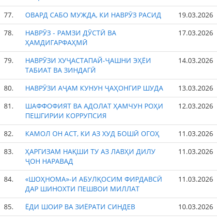
77.
ОВАРД САБО МУЖДА, КИ НАВРӮЗ РАСИД
19.03.2026
78.
НАВРӮЗ - РАМЗИ ДӮСТӢ ВА
17.03.2026
ҲАМДИГАРФАҲМӢ
79.
НАВРӮЗИ ХУҶАСТАПАЙ-ҶАШНИ ЭҲЁИ
14.03.2026
ТАБИАТ ВА ЗИНДАГӢ
80.
НАВРӮЗИ АҶАМ КУНУН ҶАҲОНГИР ШУДА
13.03.2026
81.
ШАФФОФИЯТ ВА АДОЛАТ ҲАМЧУН РОҲИ
12.03.2026
ПЕШГИРИИ КОРРУПСИЯ
82.
КАМОЛ ОН АСТ, КИ АЗ ХУД БОШӢ ОГОҲ
11.03.2026
83.
ҲАРГИЗАМ НАҚШИ ТУ АЗ ЛАВҲИ ДИЛУ
11.03.2026
ҶОН НАРАВАД
84.
«ШОҲНОМА»-И АБУЛҚОСИМ ФИРДАВСӢ
11.03.2026
ДАР ШИНОХТИ ПЕШВОИ МИЛЛАТ
85.
ЁДИ ШОИР ВА ЗИЁРАТИ СИНДЕВ
10.03.2026