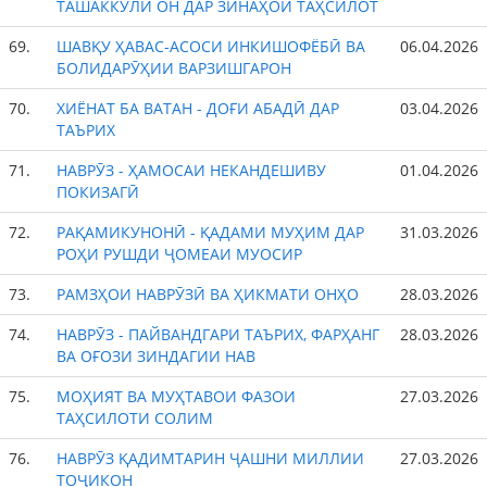
ТАШАККУЛИ ОН ДАР ЗИНАҲОИ ТАҲСИЛОТ
69.
ШАВҚУ ҲАВАС-АСОСИ ИНКИШОФЁБӢ ВА
06.04.2026
БОЛИДАРӮҲИИ ВАРЗИШГАРОН
70.
ХИЁНАТ БА ВАТАН - ДОҒИ АБАДӢ ДАР
03.04.2026
ТАЪРИХ
71.
НАВРӮЗ - ҲАМОСАИ НЕКАНДЕШИВУ
01.04.2026
ПОКИЗАГӢ
72.
РАҚАМИКУНОНӢ - ҚАДАМИ МУҲИМ ДАР
31.03.2026
РОҲИ РУШДИ ҶОМЕАИ МУОСИР
73.
РАМЗҲОИ НАВРӮЗӢ ВА ҲИКМАТИ ОНҲО
28.03.2026
74.
НАВРӮЗ - ПАЙВАНДГАРИ ТАЪРИХ, ФАРҲАНГ
28.03.2026
ВА ОҒОЗИ ЗИНДАГИИ НАВ
75.
МОҲИЯТ ВА МУҲТАВОИ ФАЗОИ
27.03.2026
ТАҲСИЛОТИ СОЛИМ
76.
НАВРӮЗ ҚАДИМТАРИН ҶАШНИ МИЛЛИИ
27.03.2026
ТОҶИКОН