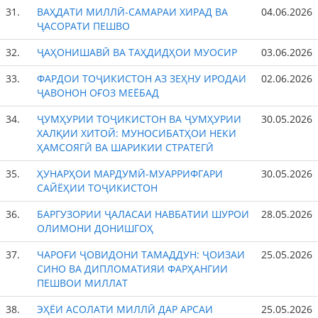
31.
ВАҲДАТИ МИЛЛӢ-САМАРАИ ХИРАД ВА
04.06.2026
ҶАСОРАТИ ПЕШВО
32.
ҶАҲОНИШАВӢ ВА ТАҲДИДҲОИ МУОСИР
03.06.2026
33.
ФАРДОИ ТОҶИКИСТОН АЗ ЗЕҲНУ ИРОДАИ
02.06.2026
ҶАВОНОН ОҒОЗ МЕЁБАД
34.
ҶУМҲУРИИ ТОҶИКИСТОН ВА ҶУМҲУРИИ
30.05.2026
ХАЛҚИИ ХИТОЙ: МУНОСИБАТҲОИ НЕКИ
ҲАМСОЯГӢ ВА ШАРИКИИ СТРАТЕГӢ
35.
ҲУНАРҲОИ МАРДУМӢ-МУАРРИФГАРИ
30.05.2026
САЙЁҲИИ ТОҶИКИСТОН
36.
БАРГУЗОРИИ ҶАЛАСАИ НАВБАТИИ ШУРОИ
28.05.2026
ОЛИМОНИ ДОНИШГОҲ
37.
ЧАРОҒИ ҶОВИДОНИ ТАМАДДУН: ҶОИЗАИ
25.05.2026
СИНО ВА ДИПЛОМАТИЯИ ФАРҲАНГИИ
ПЕШВОИ МИЛЛАТ
38.
ЭҲЁИ АСОЛАТИ МИЛЛӢ ДАР АРСАИ
25.05.2026