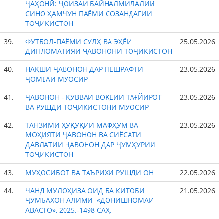
ҶАҲОНӢ: ҶОИЗАИ БАЙНАЛМИЛАЛИИ
СИНО ҲАМЧУН ПАЁМИ СОЗАНДАГИИ
ТОҶИКИСТОН
39.
ФУТБОЛ-ПАЁМИ СУЛҲ ВА ЭҲЁИ
25.05.2026
ДИПЛОМАТИЯИ ҶАВОНОНИ ТОҶИКИСТОН
40.
НАҚШИ ҶАВОНОН ДАР ПЕШРАФТИ
23.05.2026
ҶОМЕАИ МУОСИР
41.
ҶАВОНОН - ҚУВВАИ ВОҚЕИИ ТАҒЙИРОТ
23.05.2026
ВА РУШДИ ТОҶИКИСТОНИ МУОСИР
42.
ТАНЗИМИ ҲУҚУҚИИ МАФҲУМ ВА
23.05.2026
МОҲИЯТИ ҶАВОНОН ВА СИЁСАТИ
ДАВЛАТИИ ҶАВОНОН ДАР ҶУМҲУРИИ
ТОҶИКИСТОН
43.
МУҲОСИБОТ ВА ТАЪРИХИ РУШДИ ОН
22.05.2026
44.
ЧАНД МУЛОҲИЗА ОИД БА КИТОБИ
21.05.2026
ҶУМЪАХОН АЛИМӢ «ДОНИШНОМАИ
АВАСТО», 2025.-1498 САҲ.