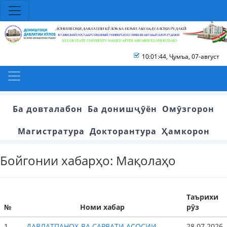
10:01:45
,
Ҷумъа, 07-август
Ба довталабон
Ба донишҷӯён
Омӯзгорон
Магистратура
Докторантура
Ҳамкорон
Бойгонии хабарҳо: Мақолаҳо
Таърихи
№
Номи хабар
рӯз
1.
ДАВЛАТПАНОҲ ВА САРВАТИ АСОСИИ
28.07.2026