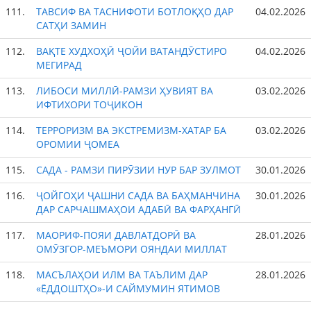
111.
ТАВСИФ ВА ТАСНИФОТИ БОТЛОҚҲО ДАР
04.02.2026
САТҲИ ЗАМИН
112.
ВАҚТЕ ХУДХОҲӢ ҶОЙИ ВАТАНДӮСТИРО
04.02.2026
МЕГИРАД
113.
ЛИБОСИ МИЛЛӢ-РАМЗИ ҲУВИЯТ ВА
03.02.2026
ИФТИХОРИ ТОҶИКОН
114.
ТЕРРОРИЗМ ВА ЭКСТРЕМИЗМ-ХАТАР БА
03.02.2026
ОРОМИИ ҶОМЕА
115.
САДА - РАМЗИ ПИРӮЗИИ НУР БАР ЗУЛМОТ
30.01.2026
116.
ҶОЙГОҲИ ҶАШНИ САДА ВА БАҲМАНЧИНА
30.01.2026
ДАР САРЧАШМАҲОИ АДАБӢ ВА ФАРҲАНГӢ
117.
МАОРИФ-ПОЯИ ДАВЛАТДОРӢ ВА
28.01.2026
ОМӮЗГОР-МЕЪМОРИ ОЯНДАИ МИЛЛАТ
118.
МАСЪЛАҲОИ ИЛМ ВА ТАЪЛИМ ДАР
28.01.2026
«ЁДДОШТҲО»-И САЙМУМИН ЯТИМОВ