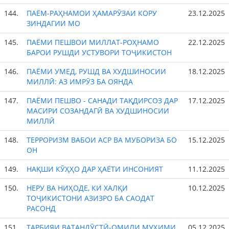
144.
ПАЁМ-РАҲНАМОИ ҲАМАРӮЗАИ КОРУ
23.12.2025
ЗИНДАГИИ МО
145.
ПАЁМИ ПЕШВОИ МИЛЛАТ-РОҲНАМО
22.12.2025
БАРОИ РУШДИ УСТУВОРИ ТОҶИКИСТОН
146.
ПАЁМИ УМЕД, РУШД ВА ХУДШИНОСИИ
18.12.2025
МИЛЛӢ: АЗ ИМРӮЗ БА ОЯНДА
147.
ПАЁМИ ПЕШВО - САНАДИ ТАҚДИРСОЗ ДАР
17.12.2025
МАСИРИ СОЗАНДАГӢ ВА ХУДШИНОСИИ
МИЛЛӢ
148.
ТЕРРОРИЗМ ВАБОИ АСР ВА МУБОРИЗА БО
15.12.2025
ОН
149.
НАҚШИ КӮҲҲО ДАР ҲАЁТИ ИНСОНИЯТ
11.12.2025
150.
НЕРУ ВА НИҲОДЕ, КИ ХАЛҚИ
10.12.2025
ТОҶИКИСТОНИ АЗИЗРО БА САОДАТ
РАСОНД
151.
ТАРБИЯИ ВАТАНДӮСТӢ-ОМИЛИ МУҲИМИ
05.12.2025