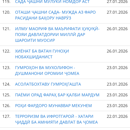
119.
САДА ҶАШНИ МУЛУКИ НОМДОР АСТ
27.01.2026
120.
ОТАШИ ҶАШНИ САДА- МУЖДА АЗ ФАРО
27.01.2026
РАСИДАНИ БАҲОРУ НАВРӮЗ
121.
ИЛМУ МАОРИФ ВА МАЪРИФАТИ ҲУҚУҚӢ-
26.01.2026
ПОЯИ ДАВЛАТДОРИИ МИЛЛӢ ДАР
ШАРОИТИ МУОСИР
122.
ХИЁНАТ БА ВАТАН ГУНОҲИ
26.01.2026
НОБАХШИДАНИСТ
123.
ГУМРОҲОН ВА МУХОЛИФОН -
23.01.2026
ДУШМАНОНИ ОРОМИИ ҶОМЕА
124.
АСОЛАТБОХТАВУ ГУМРОҲГАШТА
23.01.2026
125.
ПАЁМИ ОРАД ФАРАҲ БАР ҚАЛБИ МАРДУМ
23.01.2026
126.
РОҲИ ФАРДОРО МУНАВВАР МЕКУНЕМ
23.01.2026
127.
ТЕРРОРИЗМ ВА ИФРОТГАРОӢ - ХАТАРИ
22.01.2026
ҶИДДӢ БА АМНИЯТИ ДАВЛАТ ВА ҶОМЕА