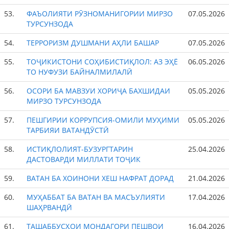
53.
ФАЪОЛИЯТИ РӮЗНОМАНИГОРИИ МИРЗО
07.05.2026
ТУРСУНЗОДА
54.
ТЕРРОРИЗМ ДУШМАНИ АҲЛИ БАШАР
07.05.2026
55.
ТОҶИКИСТОНИ СОҲИБИСТИҚЛОЛ: АЗ ЭҲЁ
06.05.2026
ТО НУФУЗИ БАЙНАЛМИЛАЛӢ
56.
ОСОРИ БА МАВЗУИ ХОРИҶА БАХШИДАИ
05.05.2026
МИРЗО ТУРСУНЗОДА
57.
ПЕШГИРИИ КОРРУПСИЯ-ОМИЛИ МУҲИМИ
05.05.2026
ТАРБИЯИ ВАТАНДӮСТӢ
58.
ИСТИҚЛОЛИЯТ-БУЗУРГТАРИН
25.04.2026
ДАСТОВАРДИ МИЛЛАТИ ТОҶИК
59.
ВАТАН БА ХОИНОНИ ХЕШ НАФРАТ ДОРАД
21.04.2026
60.
МУҲАББАТ БА ВАТАН ВА МАСЪУЛИЯТИ
17.04.2026
ШАҲРВАНДӢ
61.
ТАШАББУСҲОИ МОНДАГОРИ ПЕШВОИ
16.04.2026