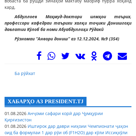
вобаста ба рушди зинаҳои мактабу маориф пурра хоҳанд
кард.
Абдуллоев Маҳмуд-доктори илмҳои таърих,
профессори кафедраи таърихи халқи тоҷики Донишгоҳи
давлатии Кӯлоб ба номи Абуабдуллоҳи Рӯдакӣ
Рӯзномаи “Анвори дониш” аз 12.12.2024, №9 (354)
Ба рӯйхат
ХАБАРҲО АЗ PRESIDENT.TJ
01.08.2026
Анҷоми сафари корӣ дар Ҷумҳурии
Қирғизистон
01.08.2026
Иштирок дар даври ниҳоии Чемпионати ҷаҳон
оид ба формулаи 1 дар рӯи об (F1H2O) дар кӯли Иссиқкӯли