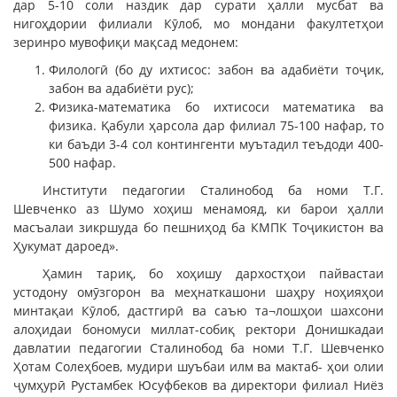
дар 5-10 соли наздик дар сурати ҳалли мусбат ва
нигоҳдории филиали Кӯлоб, мо мондани факултетҳои
зеринро мувофиқи мақсад медонем:
Филологӣ (бо ду ихтисос: забон ва адабиёти тоҷик,
забон ва адабиёти рус);
Физика-математика бо ихтисоси математика ва
физика. Қабули ҳарсола дар филиал 75-100 нафар, то
ки баъди 3-4 сол контингенти муътадил теъдоди 400-
500 нафар.
Институти педагогии Сталинобод ба номи Т.Г.
Шевченко аз Шумо хоҳиш менамояд, ки барои ҳалли
масъалаи зикршуда бо пешниҳод ба КМПК Тоҷикистон ва
Ҳукумат дароед».
Ҳамин тариқ, бо хоҳишу дархостҳои пайвастаи
устодону омӯзгорон ва меҳнаткашони шаҳру ноҳияҳои
минтақаи Кӯлоб, дастгирӣ ва саъю та¬лошҳои шахсони
алоҳидаи бономуси миллат-собиқ ректори Донишкадаи
давлатии педагогии Сталинобод ба номи Т.Г. Шевченко
Ҳотам Солеҳбоев, мудири шуъбаи илм ва мактаб- ҳои олии
ҷумҳурӣ Рустамбек Юсуфбеков ва директори филиал Ниёз