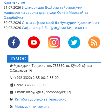
Қирғизистон
31.07.2026
Иштирок дар Вохӯрии ғайрирасмии
машваратии сарони давлатҳои Осиёи Марказӣ ва
Озарбойҷон
30.07.2026
Оғози сафари корӣ ба Ҷумҳурии Қирғизистон
30.07.2026
Сафари корӣ ба Ҷумҳурии Қирғизистон
ТАМОС
Ҷумҳурии Тоҷикистон, 735360, ш. Кӯлоб, кӯчаи
С.Сафаров 16
(+992 3322) 2-35-06, 2-35-09
(+992 3322) 2-35-06
Email: info@kgu.tj, somona@kgu.tj
Китоби суроғаҳо ва телефонҳо
Маъмурияти сомона