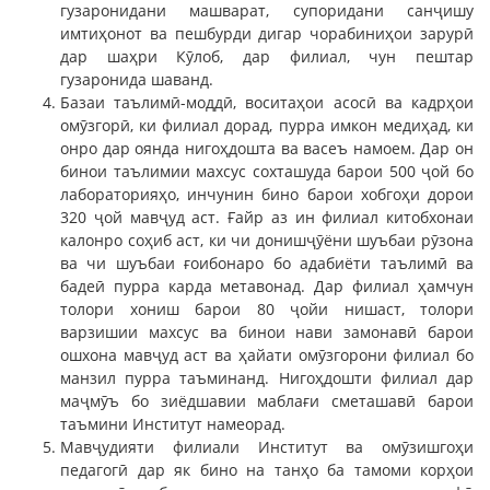
гузаронидани машварат, супоридани санҷишу
имтиҳонот ва пешбурди дигар чорабиниҳои зарурӣ
дар шаҳри Кӯлоб, дар филиал, чун пештар
гузаронида шаванд.
Базаи таълимӣ-моддӣ, воситаҳои асосӣ ва кадрҳои
омӯзгорӣ, ки филиал дорад, пурра имкон медиҳад, ки
онро дар оянда нигоҳдошта ва васеъ намоем. Дар он
бинои таълимии махсус сохташуда барои 500 ҷой бо
лабораторияҳо, инчунин бино барои хобгоҳи дорои
320 ҷой мавҷуд аст. Ғайр аз ин филиал китобхонаи
калонро соҳиб аст, ки чи донишҷӯёни шуъбаи рӯзона
ва чи шуъбаи ғоибонаро бо адабиёти таълимӣ ва
бадеӣ пурра карда метавонад. Дар филиал ҳамчун
толори хониш барои 80 ҷойи нишаст, толори
варзишии махсус ва бинои нави замонавӣ барои
ошхона мавҷуд аст ва ҳайати омӯзгорони филиал бо
манзил пурра таъминанд. Нигоҳдошти филиал дар
маҷмӯъ бо зиёдшавии маблағи сметашавӣ барои
таъмини Институт намеорад.
Мавҷудияти филиали Институт ва омӯзишгоҳи
педагогӣ дар як бино на танҳо ба тамоми корҳои