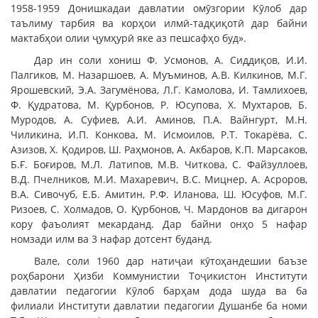
1958-1959 Донишкадаи давлатии омӯзгории Кӯлоб дар
таълиму тарбия ва корҳои илмӣ-тадқиқотӣ дар байни
мактабҳои олии ҷумҳурӣ яке аз пешсафҳо буд».
Дар ин соли хониш Ф. Усмонов, А. Сиддиқов, И.И.
Палгиков, М. Назаршоев, А. Муъминов, А.В. Килкинов, М.Г.
Ярошевский, Э.А. Загумёнова, Л.Г. Камолова, И. Тамлихоев,
Ф. Қудратова, М. Қурбонов, Р. Юсупова, Х. Мухтаров, Б.
Муродов, А. Суфиев, А.И. Аминов, П.А. Вайнгурт, М.Н.
Чиликина, И.П. Конкова, М. Исмоилов, Р.Т. Токарёва, С.
Азизов, Х. Қодиров, Ш. Раҳмонов, А. Акбаров, К.П. Марсаков,
Б.Ғ. Боғиров, М.Л. Латипов, М.В. Читкова, С. Файзуллоев,
В.Д. Пчелников, М.И. Махаревич, В.С. Мицнер, А. Асроров,
В.А. Сивочуб, Е.Б. Амитин, Р.Ф. Иланова, Ш. Юсуфов, М.Г.
Ризоев, С. Холмадов, О. Қурбонов, Ч. Мардонов ва дигарон
кору фаъолият мекарданд. Дар байни онҳо 5 нафар
номзади илм ва 3 нафар дотсент буданд.
Вале, соли 1960 дар натиҷаи кӯтоҳандешии баъзе
роҳбарони Ҳизби Коммунистии Тоҷикистон Институти
давлатии педагогии Кӯлоб барҳам дода шуда ва ба
филиали Институти давлатии педагогии Душанбе ба номи