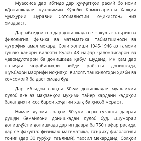
Муассиса дар ибтидо дар ҳуҷҷатҳои расмӣ бо номи
«Донишкадаи муаллимии Кӯлоби Комиссариати Халқии
Ҷумҳурии Шӯравии Сотсиалистии Тоҷикистон» низ
омадааст.
Дар ибтидои кор дар донишкада се факулта: таърих ва
филолигия, физика ва математика, табиатшиносӣ ва
ҷуғрофия амал мекард. Соли хониши 1945-1946 аз тамоми
гушаю канори вилояти Кӯлоб 48 нафар ҷавонписарон ва
ҷавондухтарон ба донишкада қабул шуданд. Ин ҳам дар
натиҷаи чорабиниҳои зиёди раёсати донишкада,
шуъбаҳои маорифи ноҳияҳо, вилоят, ташкилотҳои ҳизбӣ ва
комсомолӣ ба даст омада буд.
Дар ибтидои солҳои 50-ум донишкадаи муаллимии
Кӯлоб яке аз маҳзанҳои муҳими тайёр кардани кадрҳои
баландихти¬сос барои хоҷагии халқ ба ҳисоб мерафт.
Нимаи дуюми солҳои 50-уми асри гузашта давраи
рушди бемайлони донишкадаи Кӯлоб буд. «Шумораи
донишҷӯёни донишкада дар ин давра ба 750 нафар расида,
дар се факулта: физикаю математика, таъриху филологияи
тоҷик (дар 30 гурӯҳи таълимӣ), таҳсил мекарданд. Солҳои