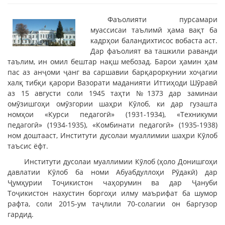
Фаъолияти пурсамари
муассисаи таълимӣ ҳама вақт ба
кадрҳои баландихтисос вобаста аст.
Дар фаъолият ва ташкили раванди
таълим, ин омил бештар нақш мебозад. Барои ҳамин ҳам
пас аз анҷоми ҷанг ва саршавии барқароркунии хоҷагии
халқ тибқи қарори Вазорати маданияти Иттиҳоди Шӯравӣ
аз 15 августи соли 1945 таҳти №1373 дар заминаи
омӯзишгоҳи омӯзгории шаҳри Кӯлоб, ки дар гузашта
номҳои «Курси педагогӣ» (1931-1934), «Техникуми
педагогӣ» (1934-1935), «Комбинати педагогӣ» (1935-1938)
ном доштааст, Институти дусолаи муаллимии шаҳри Кӯлоб
таъсис ёфт.
Институти дусолаи муаллимии Кӯлоб (ҳоло Донишгоҳи
давлатии Кӯлоб ба номи Абуабдуллоҳи Рӯдакӣ) дар
Ҷумҳурии Тоҷикистон чаҳорумин ва дар Ҷануби
Тоҷикистон нахустин боргоҳи илму маърифат ба шумор
рафта, соли 2015-ум таҷлили 70-солагии он баргузор
гардид.