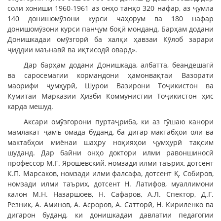
соли хониши 1960-1961 аз онҳо танҳо 320 нафар, аз ҷумла
140 донишомӯзони курси чаҳорум ва 180 нафар
донишомӯзони курси панҷум боқӣ монданд. Барҳам додани
Донишкадаи омӯзгорӣ ба халқи ҳавзаи Кӯлоб зарари
ҷиддии маънавӣ ва иқтисодӣ овард».
Дар барҳам додани Донишкада, албатта, беандешагӣ
ва саросемагии кормандони ҳамонвақтаи Вазорати
маорифи ҷумҳурӣ, Шурои Вазирони Тоҷикистон ва
Кумитаи Марказии Ҳизби Коммунистии Тоҷикистон ҳис
карда мешуд.
Аксари омӯзгорони пуртаҷриба, ки аз гӯшаю канори
мамлакат ҷамъ омада буданд, ба дигар мактабҳои олӣ ва
мактабҳои миёнаи шаҳру ноҳияҳои ҷумҳурӣ тақсим
шуданд. Дар байни онҳо доктори илми равоншиносӣ
профессор М.Г. Ярошевский, номзади илми таърих, дотсент
К.П. Марсаков, номзади илми фалсафа, дотсент Қ. Собиров,
номзади илми таърих, дотсент Н. Латифов, муаллимони
калон М.Н. Назаршоев, Н. Сафаров, А.Л. Спектор, Д.Г.
Резник, А. Аминов, А. Асроров, А. Сатторӣ, Н. Кириленко ва
дигарон буданд, ки донишкадаи давлатии педагогии