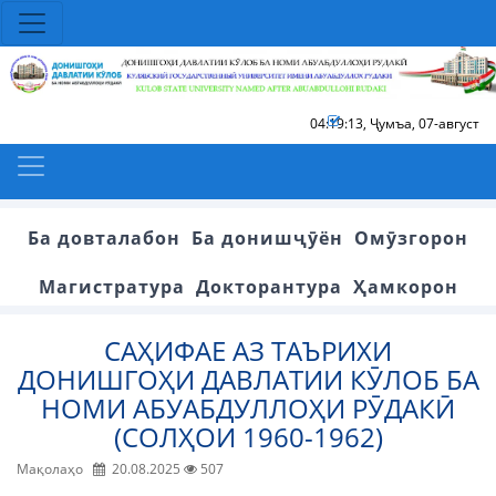
04:19:14
,
Ҷумъа, 07-август
Ба довталабон
Ба донишҷӯён
Омӯзгорон
Магистратура
Докторантура
Ҳамкорон
САҲИФАЕ АЗ ТАЪРИХИ
ДОНИШГОҲИ ДАВЛАТИИ КӮЛОБ БА
НОМИ АБУАБДУЛЛОҲИ РӮДАКӢ
(СОЛҲОИ 1960-1962)
Мақолаҳо
20.08.2025
507