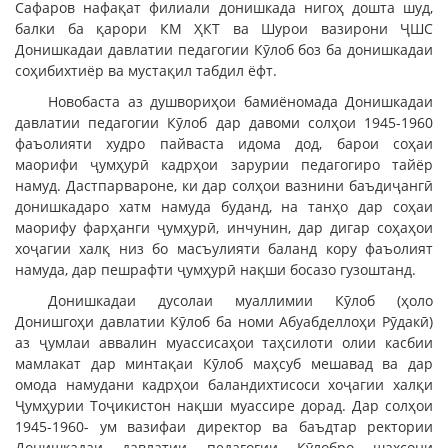
Сафаров нафақат филиали донишкада нигоҳ дошта шуд,
балки ба қарори КМ ҲКТ ва Шурои вазирони ҶШС
Донишкадаи давлатии педагогии Кӯлоб боз ба донишкадаи
соҳибихтиёр ва мустақил табдил ёфт.
Новобаста аз душвориҳои бамиёномада Донишкадаи
давлатии педагогии Кӯлоб дар давоми солҳои 1945-1960
фаъолияти худро пайваста идома дод, барои соҳаи
маорифи ҷумҳурӣ кадрҳои зарурии педагогиро тайёр
намуд. Дастпарвароне, ки дар солҳои вазнини баъдиҷангӣ
донишкадаро хатм намуда буданд, на танҳо дар соҳаи
маорифу фарҳанги ҷумҳурӣ, инчунин, дар дигар соҳаҳои
хоҷагии халқ низ бо масъулияти баланд кору фаъолият
намуда, дар пешрафти ҷумҳурӣ нақши босазо гузоштанд.
Донишкадаи дусолаи муаллимии Кӯлоб (ҳоло
Донишгоҳи давлатии Кӯлоб ба номи Абуабдeллоҳи Рӯдакӣ)
аз ҷумлаи аввалин муассисаҳои таҳсилоти олии касбии
мамлакат дар минтақаи Кӯлоб маҳсуб мешавад ва дар
омода намудани кадрҳои баландихтисоси хоҷагии халқи
Ҷумҳурии Тоҷикистон нақши муассире дорад. Дар солҳои
1945-1960- ум вазифаи директор ва баъдтар ректории
Донишкадаи давлатии педагогии Кӯлобро шахсони