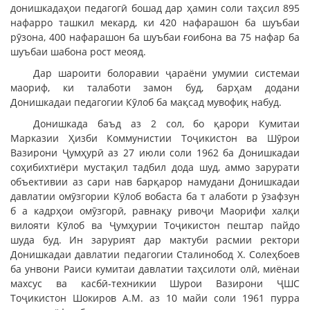
донишкадаҳои педагогӣ бошад дар ҳамин соли таҳсил 895
нафарро ташкил мекард, ки 420 нафарашон ба шуъбаи
рӯзона, 400 нафарашон ба шуъбаи ғоибона ва 75 нафар ба
шуъбаи шабона рост меояд.
Дар шароити болоравии ҷараёни умумии системаи
маориф, ки талаботи замон буд, барҳам додани
Донишкадаи педагогии Кӯлоб ба мақсад мувофиқ набуд.
Донишкада баъд аз 2 сол, бо қарори Кумитаи
Марказии Ҳизби Коммунистии Тоҷикистон ва Шӯрои
Вазирони Ҷумҳурӣ аз 27 июли соли 1962 ба Донишкадаи
соҳибихтиёри мустақил тадбил дода шуд, аммо зарурати
объективии аз сари нав барқарор намудани Донишкадаи
давлатии омӯзгории Кӯлоб вобаста ба т алаботи р ӯзафзун
б а кадрҳои омӯзгорӣ, равнақу ривоҷи Маорифи халқи
вилояти Кӯлоб ва Ҷумҳурии Тоҷикистон пештар пайдо
шуда буд. Ин зарурият дар мактуби расмии ректори
Донишкадаи давлатии педагогии Сталинобод Х. Солеҳбоев
ба унвони Раиси кумитаи давлатии таҳсилоти олӣ, миёнаи
махсус ва касбӣ-техникии Шурои Вазирони ҶШС
Тоҷикистон Шокиров А.М. аз 10 майи соли 1961 пурра