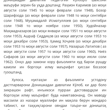
маъруфи зерин ба уҳда доштанд: Раҳмон Каримов (аз моҳи
августи соли 1945 то моҳи феврали соли 1948), Бозор
Шарифзода (аз моҳи феврали соли 1948 то моҳи сентябри
соли 1948), Муҳамадалӣ Исматуллоев (аз моҳи сентябри
соли 1948 то моҳи ноябри соли 1950), Худойназар
Маҳмадназаров (аз моҳи январи соли 1951 то моҳи августи
соли 1953), Ашраф Сиддиқов (аз моҳи августи соли 1953 то
моҳи декабри соли 1953), Ҳамид Хоҷаев (аз моҳи декабри
соли 1953 то моҳи августи соли 1957), Назаршо Латипов ( аз
моҳи августи соли 1957 то моҳи августи соли 1960), Ниёз
Сафаров (аз моҳи августи соли 1960 то моҳи июли соли
1962). Онҳо дар замони кору фаъолияти худ барои рушду
камоли ин боргоҳи илму маърифат ҳиссаи босазое
гузоштанд.
Хулоса, нуктаҳои аз фаъолияти устодону
дастпарварони Донишкадаи давлатии Кӯлоб, ки дар боло
зикрашон рафт, инъикоси пурраи дастовардҳои ин
боргоҳои илму маърифат буда наметавонанд. Он маводу
масоили аз назари муаллифи ин мақола берун мондаро
табиист, ки таҳқиқгарони ояндаи таъри¬хи донишгоҳ