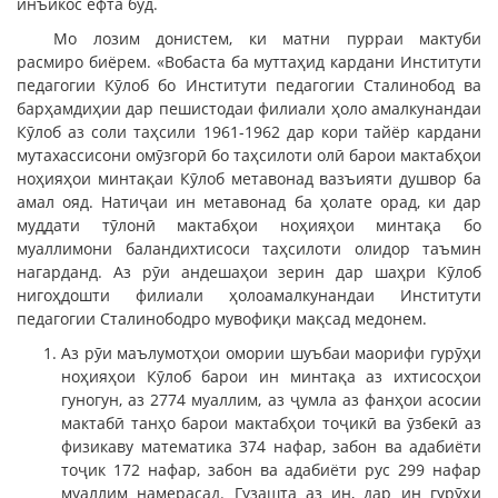
инъикос ёфта буд.
Мо лозим донистем, ки матни пурраи мактуби
расмиро биёрем. «Вобаста ба муттаҳид кардани Институти
педагогии Кӯлоб бо Институти педагогии Сталинобод ва
барҳамдиҳии дар пешистодаи филиали ҳоло амалкунандаи
Кӯлоб аз соли таҳсили 1961-1962 дар кори тайёр кардани
мутахассисони омӯзгорӣ бо таҳсилоти олӣ барои мактабҳои
ноҳияҳои минтақаи Кӯлоб метавонад вазъияти душвор ба
амал ояд. Натиҷаи ин метавонад ба ҳолате орад, ки дар
муддати тӯлонӣ мактабҳои ноҳияҳои минтақа бо
муаллимони баландихтисоси таҳсилоти олидор таъмин
нагарданд. Аз рӯи андешаҳои зерин дар шаҳри Кӯлоб
нигоҳдошти филиали ҳолоамалкунандаи Институти
педагогии Сталинободро мувофиқи мақсад медонем.
Аз рӯи маълумотҳои омории шуъбаи маорифи гурӯҳи
ноҳияҳои Кӯлоб барои ин минтақа аз ихтисосҳои
гуногун, аз 2774 муаллим, аз ҷумла аз фанҳои асосии
мактабӣ танҳо барои мактабҳои тоҷикӣ ва ӯзбекӣ аз
физикаву математика 374 нафар, забон ва адабиёти
тоҷик 172 нафар, забон ва адабиёти рус 299 нафар
муаллим намерасад. Гузашта аз ин, дар ин гурӯҳи