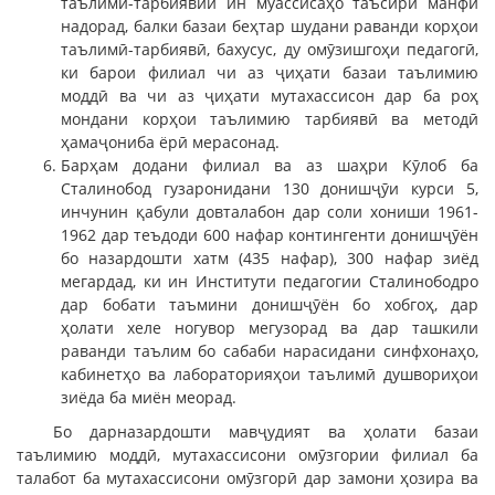
таълимӣ-тарбиявии ин муассисаҳо таъсири манфӣ
надорад, балки базаи беҳтар шудани раванди корҳои
таълимӣ-тарбиявӣ, бахусус, ду омӯзишгоҳи педагогӣ,
ки барои филиал чи аз ҷиҳати базаи таълимию
моддӣ ва чи аз ҷиҳати мутахассисон дар ба роҳ
мондани корҳои таълимию тарбиявӣ ва методӣ
ҳамаҷониба ёрӣ мерасонад.
Барҳам додани филиал ва аз шаҳри Кӯлоб ба
Сталинобод гузаронидани 130 донишҷӯи курси 5,
инчунин қабули довталабон дар соли хониши 1961-
1962 дар теъдоди 600 нафар контингенти донишҷӯён
бо назардошти хатм (435 нафар), 300 нафар зиёд
мегардад, ки ин Институти педагогии Сталинободро
дар бобати таъмини донишҷӯён бо хобгоҳ, дар
ҳолати хеле ногувор мегузорад ва дар ташкили
раванди таълим бо сабаби нарасидани синфхонаҳо,
кабинетҳо ва лабораторияҳои таълимӣ душвориҳои
зиёда ба миён меорад.
Бо дарназардошти мавҷудият ва ҳолати базаи
таълимию моддӣ, мутахассисони омӯзгории филиал ба
талабот ба мутахассисони омӯзгорӣ дар замони ҳозира ва