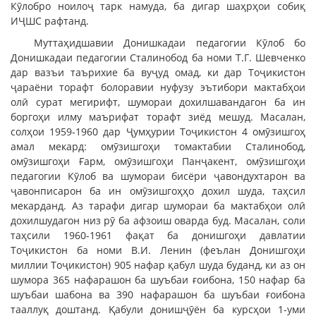
Кӯлобро ноилоҷ тарк намуда, ба дигар шаҳрҳои собиқ
ИҶШС рафтанд.
Муттаҳидшавии Донишкадаи педагогии Кӯлоб бо
Донишкадаи педагогии Сталинобод ба номи Т.Г. Шевченко
дар вазъи таърихие ба вуҷуд омад, ки дар Тоҷикистон
ҷараёни торафт болоравии нуфузу эътибори мактабҳои
олӣ сурат мегирифт, шумораи дохилшавандагон ба ин
боргоҳи илму маърифат торафт зиёд мешуд. Масалан,
солҳои 1959-1960 дар Ҷумҳурии Тоҷикистон 4 омӯзишгоҳ
амал мекард: омӯзишгоҳи томактабии Сталинобод,
омӯзишгоҳи Ғарм, омӯзишгоҳи Панҷакент, омӯзишгоҳи
педагогии Кӯлоб ва шумораи бисёри ҷавондухтарон ва
ҷавонписарон ба ин омӯзишгоҳҳо дохил шуда, таҳсил
мекарданд. Аз тарафи дигар шумораи ба мактабҳои олӣ
дохилшудагон низ рӯ ба афзоиш оварда буд. Масалан, соли
таҳсили 1960-1961 фақат ба донишгоҳи давлатии
Тоҷикистон ба номи В.И. Ленин (феълан Донишгоҳи
миллии Тоҷикистон) 905 нафар қабул шуда буданд, ки аз он
шумора 365 нафарашон ба шуъбаи ғоибона, 150 нафар ба
шуъбаи шабона ва 390 нафарашон ба шуъбаи ғоибона
тааллуқ доштанд. Қабули донишҷӯён ба курсҳои 1-уми