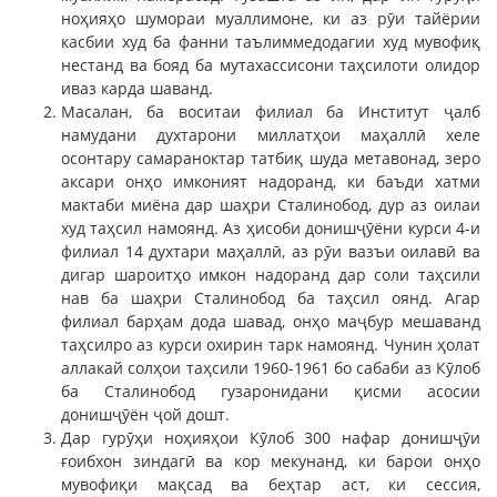
ноҳияҳо шумораи муаллимоне, ки аз рӯи тайёрии
касбии худ ба фанни таълиммедодагии худ мувофиқ
нестанд ва бояд ба мутахассисони таҳсилоти олидор
иваз карда шаванд.
Масалан, ба воситаи филиал ба Институт ҷалб
намудани духтарони миллатҳои маҳаллӣ хеле
осонтару самараноктар татбиқ шуда метавонад, зеро
аксари онҳо имконият надоранд, ки баъди хатми
мактаби миёна дар шаҳри Сталинобод, дур аз оилаи
худ таҳсил намоянд. Аз ҳисоби донишҷӯёни курси 4-и
филиал 14 духтари маҳаллӣ, аз рӯи вазъи оилавӣ ва
дигар шароитҳо имкон надоранд дар соли таҳсили
нав ба шаҳри Сталинобод ба таҳсил оянд. Агар
филиал барҳам дода шавад, онҳо маҷбур мешаванд
таҳсилро аз курси охирин тарк намоянд. Чунин ҳолат
аллакай солҳои таҳсили 1960-1961 бо сабаби аз Кӯлоб
ба Сталинобод гузаронидани қисми асосии
донишҷӯён ҷой дошт.
Дар гурӯҳи ноҳияҳои Кӯлоб 300 нафар донишҷӯи
ғоибхон зиндагӣ ва кор мекунанд, ки барои онҳо
мувофиқи мақсад ва беҳтар аст, ки сессия,