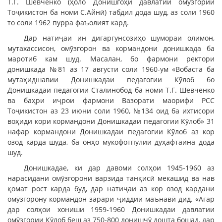
Т.Г. Шевченко (ҳоло Донишгоҳи давлатии омӯзгории
Тоҷикистон ба номи С.Айнӣ) табдил дода шуд, аз соли 1960
то соли 1962 пурра фаъолият кард.
Дар натиҷаи ин дигаргунсозиҳо шумораи олимон,
мутахассисон, омӯзгорон ва кормандони донишкада ба
маротиб кам шуд. Масалан, бо фармони ректори
донишкада №81 аз 17 августи соли 1960-ум «Вобаста ба
мутаҳидшавии Донишкадаи педагогии Кӯлоб бо
Донишкадаи педагогии Сталинобод ба номи Т.Г. Шевченко
ва баҳри иҷрои фармони Вазорати маорифи РСС
Тоҷикистон аз 23 июни соли 1960, №134 оид ба ихтисори
воҳиди кори кормандони Донишкадаи педагогии Кӯлоб» 31
нафар кормандони Донишкадаи педагогии Кӯлоб аз кор
озод карда шуда, ба онҳо мукофотпулии дуҳафтаина дода
шуд.
Донишкадае, ки дар давоми солҳои 1945-1960 аз
нарасидани омӯзгорони варзида танқисӣ мекашид ва нав
қомат рост карда буд, дар натиҷаи аз кор озод кардани
омӯзгорону кормандон зарари ҷиддии маънавӣ дид. «Агар
дар солҳои хониши 1959-1960 Донишкадаи давлатии
омӯзгории Кӯлоб беш аз 750-800 донишҷӯ дошта бошад, дар