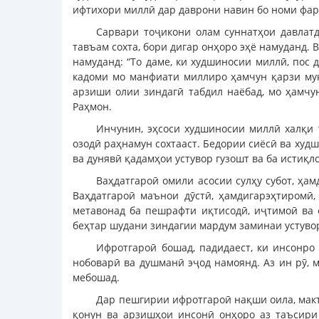
ифтихори миллӣ дар даврони навин бо номи фар
Сарвари тоҷикони олам суннатҳои давлат
тавъам сохта, бори дигар онҳоро эҳё намуданд.
намуданд: “То даме, ки худшиносии миллӣ, пос 
кадоми мо манфиати миллиро ҳамчун қарзи муқа
арзиши олии зиндагӣ табдил наёбад, мо ҳамчу
Раҳмон.
Инчунин, эҳсоси худшиносии миллӣ халқи 
озодӣ раҳнамун сохтааст. Бедории сиёсӣ ва худ
ва дунявӣ қадамҳои устувор гузошт ва ба истиқл
Ваҳдатгароӣ омили асосии сулҳу субот, ҳа
Ваҳдатгароӣ маънои дӯстӣ, ҳамдигарэҳтиромӣ,
метавонад ба пешрафти иқтисодӣ, иҷтимоӣ ва 
беҳтар шудани зиндагии мардум заминаи устуво
Ифротгароӣ бошад, падидаест, ки инсонро
нобоварӣ ва душманӣ эҷод намоянд. Аз ин рӯ, 
мебошад.
Дар пешгирии ифротгароӣ нақши оила, макт
қонун ва арзишҳои инсонӣ онҳоро аз таъсири 