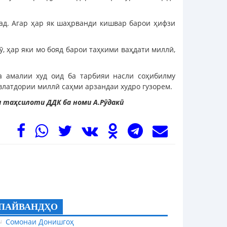
над. Агар ҳар як шаҳрванди кишвар барои ҳифзи
ӯ, ҳар яки мо бояд барои таҳкими ваҳдати миллӣ,
ва амалии худ оид ба тарбияи насли соҳибилму
влатдории миллӣ саҳми арзандаи худро гузорем.
 таҳсилоти ДДК ба номи А.Рӯдакӣ
ПАЙВАНДҲО
Сомонаи Донишгоҳ