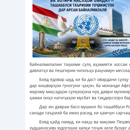
байналмилалии таҳкими сулҳ аҳамияти хоссаи 
давлатҳо ва пешгирии низоъҳо раҳнамун месоза
Бояд ёдовар шуд, ки ба даст овардани сулҳу
дар кишварҳои гуногуни ҷаҳон, ба монанди Афғо
марому мақсадҳои сулҳхоҳона нуҳ даври музоки
ҳамаи онҳо натиҷаҳои мусбат ва тақдирсозро ба
Дар ин давраи басо мушкил бо ташаббуси Р
санади таърихӣ ба имзо расид, ки ҳамчун сарча
Бояд қайд намуд, ки нақш ва мақоми Пешво
худшиносиву худогоҳии халқи тоҷик хеле бузург