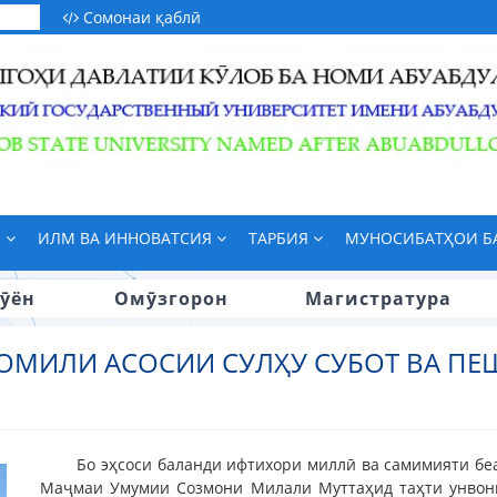
Сомонаи қаблӣ
М
ИЛМ ВА ИННОВАТСИЯ
ТАРБИЯ
МУНОСИБАТҲОИ 
ӯён
Омӯзгорон
Магистратура
ОМИЛИ АСОСИИ СУЛҲУ СУБОТ ВА П
Бо эҳсоси баланди ифтихори миллӣ ва самимияти беа
Маҷмаи Умумии Созмони Милали Муттаҳид таҳти унвони