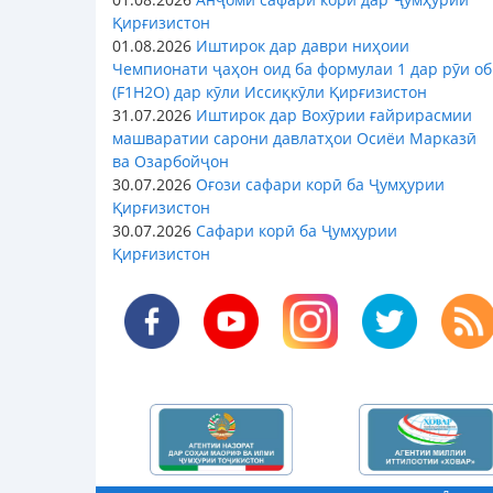
Қирғизистон
01.08.2026
Иштирок дар даври ниҳоии
Чемпионати ҷаҳон оид ба формулаи 1 дар рӯи об
(F1H2O) дар кӯли Иссиқкӯли Қирғизистон
31.07.2026
Иштирок дар Вохӯрии ғайрирасмии
машваратии сарони давлатҳои Осиёи Марказӣ
ва Озарбойҷон
30.07.2026
Оғози сафари корӣ ба Ҷумҳурии
Қирғизистон
30.07.2026
Сафари корӣ ба Ҷумҳурии
Қирғизистон