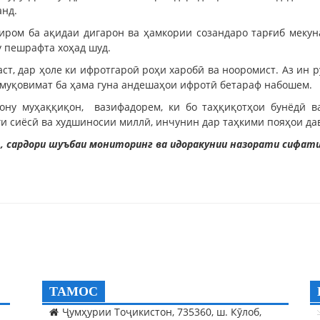
анд.
тиром ба ақидаи дигарон ва ҳамкории созандаро тарғиб меку
му пешрафта хоҳад шуд.
аст, дар ҳоле ки ифротгароӣ роҳи харобӣ ва нооромист. Аз ин р
 муқовимат ба ҳама гуна андешаҳои ифротӣ бетараф набошем.
имону муҳаққиқон, вазифадорем, ки бо таҳқиқотҳои бунёдӣ 
и сиёсӣ ва худшиносии миллӣ, инчунин дар таҳкими пояҳои да
, сардори шуъбаи мониторинг ва идоракунии назорати сифати
ТАМОС
Ҷумҳурии Тоҷикистон, 735360, ш. Кӯлоб,