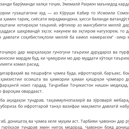
занди барӯманди халқи тоҷик, Эмомалӣ Раҳмон маънидод кард
дории гузаштагони худ — аз Кӯруши Кабир то Исмоили Сомо
 Ва ҳамин тариқ, сиёсати хирадмандона, ҳисси баланди ватандӯ
доштани хотираҳои таърихӣ, ифтихор аз мансубияти миллӣ дар
ддаси шаҳрвандӣ эҳсос накунем ва эҳтиром нагузорем, то д
н давлати соҳибистиқлоли миллӣ ба камол намерасем” -зикр
тоҷикро дар марҳалаҳои гуногуни таърихи дурудароз ва пур
шиносии мардум буд, ки ҷумҳурии мо дар муддати кӯтоҳи таърих
олияти комил расид.
мдигарфаҳмӣ ва пешрафти ҷомеа буда, ифротгароӣ, баръакс, бо
 ҳамзистии осоишта ва ҳамкории ҳамаи қишрҳои ҷомеаро до
фарҳангӣ ноил гардад. Таҷрибаи Тоҷикистон нишон медиҳад,
р фароҳам овардааст.
 ба ақидаҳои тундрав, таҳаммулнопазирӣ ва зӯроварӣ мебар
мубориза бо ифротгароӣ танҳо вазифаи мақомоти давлатӣ наб
аб, донишгоҳ ва ҷомеа хеле муҳим аст. Тарбияи ҷавонон дар р
гурӯҳҳои тундрав эмин нигоҳ медорад. Ҷавонон бояд дониш