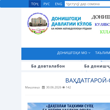
ТОҶ
РУС
ENG
ДОНИШГОҲИ МО
ТАЪЛИ
Ба довталабон
Ба донишҷ
ВАҲДАТГАРОӢ-
Мақолаҳо
30.06.2026
142