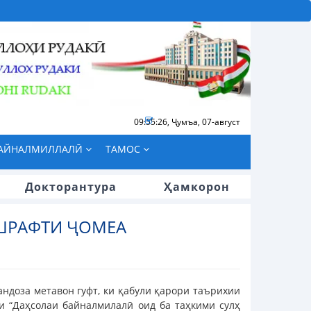
09:55:27
,
Ҷумъа, 07-август
БАЙНАЛМИЛЛАЛӢ
ТАМОС
Докторантура
Ҳамкорон
ЕШРАФТИ ҶОМЕА
ндоза метавон гуфт, ки қабули қарори таърихии
 “Даҳсолаи байналмилалӣ оид ба таҳкими сулҳ