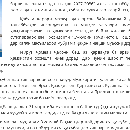
барои наслҳои оянда, солҳои 2027-2036” яке аз ташабб
рафта, дар таъмини амният, субот ва сулҳи сартосарӣ на
Қабули қарори мазкур дар арсаи байналмилалӣ 
ташаббусҳои инсондӯстона ва мавқеи устувори Ҷум
ҳамдигарфаҳмӣ ва ҳамкории созандаи байналмилалӣ ба
сулҳпарваронаи Президенти Ҷумҳурии Тоҷикистон, Пеш
дар ҳалли масъалаҳои мубрами ҷаҳонӣ нақши муассир до
Имрӯз ҷомеаи ҷаҳонӣ беш аз ҳарвақта ба арзиш
ҳамзистии осоишта ниёз дорад. Дар чунин шароит п
сиёсиву ахлоқӣ дошта, ҷомеаи байналмилалиро ба таҳкими фа
д.
 субот дар кишвар кори осон набуд. Музокироти тӯлоние, ки аз 
нистон, Покистон, Эрон, Қазоқистон, Қирғизистон, Русия ва Т
рот ва шаш мулоқотро бо иштироки бевоситаи Президенти кишв
рои мардуми тоҷик ба миён оварданд.
оҳбари давлат 21 маротиба музокироти байни гурӯҳҳои ҳукумат
шмаи ҳуқуқӣ эътироф гардиданд ва баҳри якпорчагии миллати то
и миллат муҳтарам Эмомалӣ Раҳмон дар пойдории сулҳу субот,
 аст. Муттаҳидӣ ва пойдории сулҳу субот дар кишвар, инчунин 