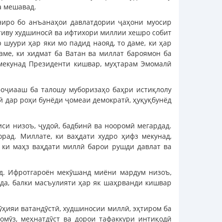
а мешавад.
ниро бо анъанаҳои давлатдории ҷаҳони муосир
стиву худшиносӣ ва ифтихори миллии хешро собит
 шуури ҳар яки мо падид наояд, то даме, ки ҳар
аме, ки хидмат ба Ватан ва миллат бароямон ба
 мекунад Президенти кишвар, муҳтарам Эмомалӣ
фоҷиааш ба талошу муборизаҳо баҳри истиқлолу
ӣ дар роҳи бунёди ҷомеаи демократӣ, ҳуқуқбунёд
иси низоъ, ҷудоӣ, бадбинӣ ва нооромӣ мегардад.
рад. Миллате, ки ваҳдати худро ҳифз мекунад,
 ки маҳз ваҳдати миллӣ барои рушди давлат ва
ад. Ифротгароён мекӯшанд миёни мардум низоъ,
уда, балки масъулияти ҳар як шаҳрванди кишвар
ӯҳияи ватандӯстӣ, худшиносии миллӣ, эҳтиром ба
омӯз, меҳнатдӯст ва дорои тафаккури интиқодӣ