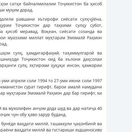
усҳои сатҳи байналмилалии Тоҷикистон ба ҳисоб
қши муҳим дорад.
далели равшани эътирофи сиёсати сулҳҷӯёна,
ҳурии Тоҷикистон дар таҳкими сулҳу субот,
 ҳисоб меравад. Воқеан, сиёсати созанда ва
вои муаззами миллат муҳтарам Эмомалӣ Раҳмон
рад.
ҳои сулҳ, ҳамдигарфаҳмӣ, таҳаммулгароӣ ва
ешниҳоди Тоҷикистон оид ба эълони даҳсолаи
рҳанги сулҳ, эҳтироми ҳуқуқи инсон, ҳамкории
5-уми апрели соли 1994 то 27-уми июни соли 1997
уркманистон сурат гирифт, барои амалӣ намудани
ар муҳтарам Эмомалӣ Раҳмон дар бар гирифт, ки
ӣ ва мухолифин анҷом дода шуд ва дар натиҷа 40
ҷик чун обу ҳаво зарур буданд.
 бунёди ваҳдати миллӣ, ташаккули ҷаҳонбинӣ ва
ҷараёни ваҳдати миллӣ ва густариши худшиносиву