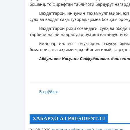
бошанд, то фирефтаи таблиғоти бардурӯғ нагард
Ваҳдатгароӣ, инчунин таҳаммулпазирӣ, эҳ
сулҳ ва ваҳдат саҳм гузорад, ҷомеа боз ҳам оро
Ваҳдатгароӣ роҳи созандагӣ, сулҳ ва ободӣ 
тарбияи насли наврас дар рӯҳияи ватандӯстӣ ва
Бинобар ин, мо - омӯзгорон, бахусус ол
бомаърифат, таҳкими ҷаҳонбинии илмӣ, фарҳанг
Абдуллоев Насулло Сайфудинович, дотсент
Ба рӯйхат
ХАБАРҲО АЗ PRESIDENT.TJ
01.08.2026
Анҷоми сафари корӣ дар Ҷумҳурии