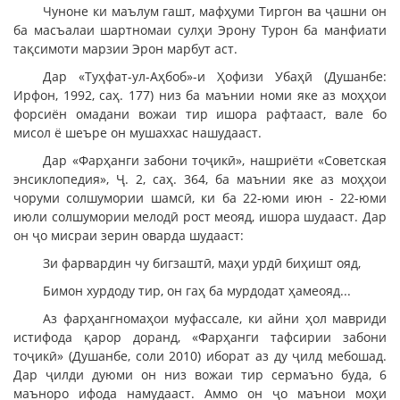
Чуноне ки маълум гашт, мафҳуми Тиргон ва ҷашни он
ба масъалаи шартномаи сулҳи Эрону Турон ба манфиати
тақсимоти марзии Эрон марбут аст.
Дар «Туҳфат-ул-Аҳбоб»-и Ҳофизи Убаҳӣ (Душанбе:
Ирфон, 1992, саҳ. 177) низ ба маънии номи яке аз моҳҳои
форсиён омадани вожаи тир ишора рафтааст, вале бо
мисол ё шеъре он мушаххас нашудааст.
Дар «Фарҳанги забони тоҷикӣ», нашриёти «Советская
энсиклопедия», Ҷ. 2, саҳ. 364, ба маънии яке аз моҳҳои
чоруми солшумории шамсӣ, ки ба 22-юми июн - 22-юми
июли солшумории мелодӣ рост меояд, ишора шудааст. Дар
он ҷо мисраи зерин оварда шудааст:
Зи фарвардин чу бигзаштӣ, маҳи урдӣ биҳишт ояд,
Бимон хурдоду тир, он гаҳ ба мурдодат ҳамеояд...
Аз фарҳангномаҳои муфассале, ки айни ҳол мавриди
истифода қарор доранд, «Фарҳанги тафсирии забони
тоҷикӣ» (Душанбе, соли 2010) иборат аз ду ҷилд мебошад.
Дар ҷилди дуюми он низ вожаи тир сермаъно буда, 6
маъноро ифода намудааст. Аммо он ҷо маънои моҳи