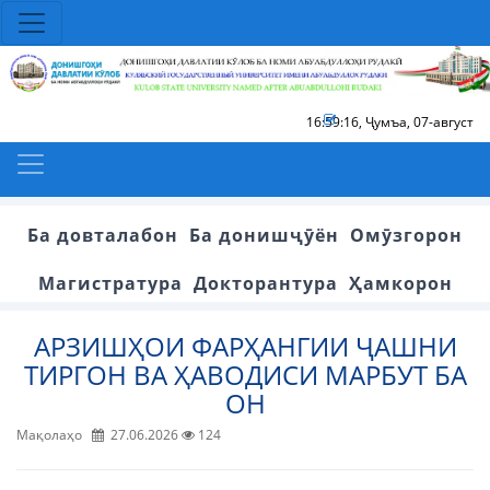
16:59:17
,
Ҷумъа, 07-август
Ба довталабон
Ба донишҷӯён
Омӯзгорон
Магистратура
Докторантура
Ҳамкорон
АРЗИШҲОИ ФАРҲАНГИИ ҶАШНИ
ТИРГОН ВА ҲАВОДИСИ МАРБУТ БА
ОН
Мақолаҳо
27.06.2026
124