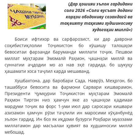
(Дар ҳошияи эълон гардидани
соли 2026 «Соли вусъат додани
корҳои ободониву созандагӣ ва
тақвияту таҳкими худшиносиву
худогоҳии миллӣ»)
Боиси ифтихор ва сарфарозист, ки дар даврони
соҳибистиқлолии Тоҷикистон бо кӯшишу талошҳои
бевоситаи фарзанди баруманди миллати тоҷик, Пешвои
миллат муҳтарам Эмомалӣ Раҳмон, ҷашнҳои миллӣ ва
суннатии аҷдодии мо аз нав эҳё гардида, бо шукуҳу
ҳашамати хоса таҷлил карда мешаванд.
Хушбахтона, дар баробари Сада, Наврӯз, Меҳргон, бо
ташаббуси бевосита ва фармони Сарвари кишварамон,
Президенти Ҷумҳурии Тоҷикистон муҳтарам Эмомалӣ
Раҳмон Тиргон низ ҳамчун яке аз ҷашнҳои қадимаи
мардуми тоҷик ва форс 1-уми июл дар саросари кишвари
азизамон ҳамчун рӯзи таҷлили ин маросими кӯҳанбунёд
эълон гардид. Ин боз як иқдоми бузурги Роҳбари муаззами
миллатамон дар масъалаи ҳувият ва худшиносии миллӣ
мебошад.