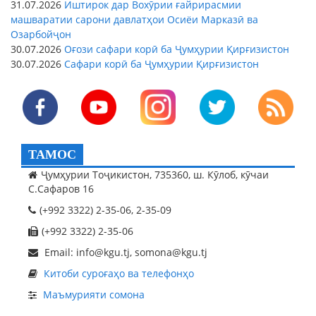
31.07.2026
Иштирок дар Вохӯрии ғайрирасмии
машваратии сарони давлатҳои Осиёи Марказӣ ва
Озарбойҷон
30.07.2026
Оғози сафари корӣ ба Ҷумҳурии Қирғизистон
30.07.2026
Сафари корӣ ба Ҷумҳурии Қирғизистон
ТАМОС
Ҷумҳурии Тоҷикистон, 735360, ш. Кӯлоб, кӯчаи
С.Сафаров 16
(+992 3322) 2-35-06, 2-35-09
(+992 3322) 2-35-06
Email: info@kgu.tj, somona@kgu.tj
Китоби суроғаҳо ва телефонҳо
Маъмурияти сомона