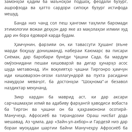
замонҳои қадим ба маъноҳои подшоҳ, феодали бузург,
ашрофзода ва ҳатто сардори сипоҳи бузург истифода
мешуд.
Банда низ чанд сол пеш ҳангоми таҳлили баромади
этимологии вожаи деҳқон дар яке аз мақолаҳои илмии худ
дар ин бора ёдоварӣ карда будам.
Ҳамчунин, фарзияи он, ки тавассути Ҳушанг (яъне
марди боҳушу донишманд), набераи Каюмарс ва писари
Сиёмак, дар баробари бунёди Ҷашни Сада, ба мардум
омӯзонидани пешаи кишоварзӣ ва дигар ҳунарҳо асос
шуда метавонад. Ин воқеиятҳо ҷашни Тиргонро ҳамчун
иди кишоварзон-оғози ғаллагундорӣ ва пухта расидани
намудҳои меваҷот, ба достонҳои “Шоҳнома”-и безавол
наздиктар мекунанд.
Зикр кардан ба маврид аст, ки дар аксари
сарчашмаҳои илмӣ ва адабиву фарҳангӣ ҳаводиси вобаста
ба Тиргон ва ҷашни он ба қаҳрамонони осотирӣ-
Манучеҳр, Афросиёб ва тирандозии Ораш нисбат дода
мешавад. Аз ҷумла, дар «Зайн-ул-ахбор»-и Гардезӣ низ дар
бораи муоҳадаи шартии байни Манучеҳру Афросиёб ба