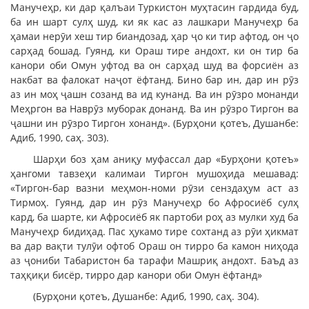
Манучеҳр, ки дар қалъаи Туркистон муҳтасин гардида буд,
ба ин шарт сулҳ шуд, ки як кас аз лашкари Манучеҳр ба
ҳамаи нерӯи хеш тир биандозад, ҳар ҷо ки тир афтод, он ҷо
сарҳад бошад. Гуянд, ки Ораш тире андохт, ки он тир ба
канори оби Омун уфтод ва он сарҳад шуд ва форсиён аз
накбат ва фалокат наҷот ёфтанд. Бино бар ин, дар ин рӯз
аз ин моҳ ҷашн созанд ва ид кунанд. Ва ин рӯзро монанди
Меҳргон ва Наврӯз муборак донанд. Ва ин рӯзро Тиргон ва
ҷашни ин рӯзро Тиргон хонанд». (Бурҳони қотеъ, Душанбе:
Адиб, 1990, саҳ. 303).
Шарҳи боз ҳам аниқу муфассал дар «Бурҳони қотеъ»
ҳангоми тавзеҳи калимаи Тиргон мушоҳида мешавад:
«Тиргон-бар вазни меҳмон-номи рӯзи сенздаҳум аст аз
Тирмоҳ. Гуянд, дар ин рӯз Манучеҳр бо Афросиёб сулҳ
кард, ба шарте, ки Афросиёб як партоби роҳ аз мулки худ ба
Манучеҳр бидиҳад. Пас ҳукамо тире сохтанд аз рӯи ҳикмат
ва дар вақти тулӯи офтоб Ораш он тирро ба камон ниҳода
аз ҷониби Табаристон ба тарафи Машриқ андохт. Баъд аз
таҳқиқи бисёр, тирро дар канори оби Омун ёфтанд»
(Бурҳони қотеъ, Душанбе: Адиб, 1990, саҳ. 304).