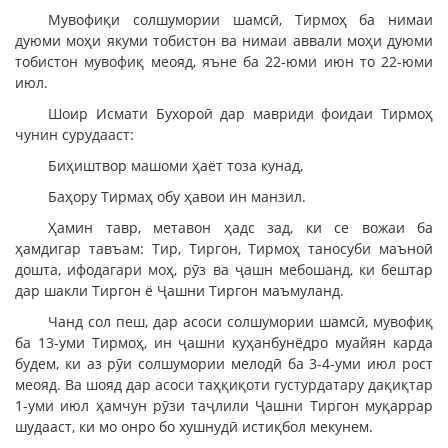
Мувофиқи солшумории шамсӣ, Тирмоҳ ба нимаи
дуюми моҳи якуми тобистон ва нимаи аввали моҳи дуюми
тобистон мувофиқ меояд, яъне ба 22-юми июн то 22-юми
июл.
Шоир Исмати Бухороӣ дар мавриди фоидаи Тирмоҳ
чунин сурудааст:
Биҳиштвор машоми ҳаёт тоза кунад,
Баҳору Тирмаҳ обу ҳавои ин манзил.
Ҳамин тавр, метавон ҳадс зад, ки се вожаи ба
ҳамдигар тавъам: Тир, Тиргон, Тирмоҳ таносуби маъноӣ
дошта, ифодагари моҳ, рӯз ва ҷашн мебошанд, ки бештар
дар шакли Тиргон ё Ҷашни Тиргон маъмуланд.
Чанд сол пеш, дар асоси солшумории шамсӣ, мувофиқ
ба 13-уми Тирмоҳ, ин ҷашни куҳанбунёдро муайян карда
будем, ки аз рӯи солшумории мелодӣ ба 3-4-уми июл рост
меояд. Ва шояд дар асоси таҳқиқоти густурдатару дақиқтар
1-уми июл ҳамчун рӯзи таҷлили Ҷашни Тиргон муқаррар
шудааст, ки мо онро бо хушнудӣ истиқбол мекунем.