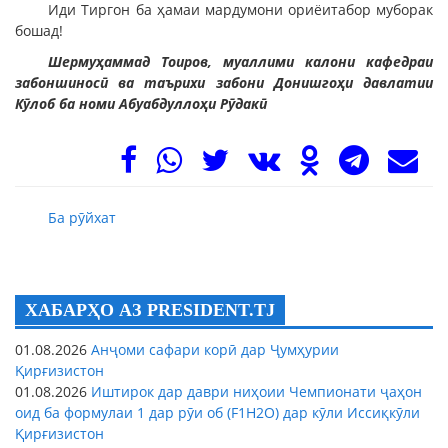
Иди Тиргон ба ҳамаи мардумони ориёитабор муборак
бошад!
Шермуҳаммад Тоиров, муаллими калони кафедраи
забоншиносӣ ва таърихи забони Донишгоҳи давлатии
Кӯлоб ба номи Абуабдуллоҳи Рӯдакӣ
Ба рӯйхат
ХАБАРҲО АЗ PRESIDENT.TJ
01.08.2026
Анҷоми сафари корӣ дар Ҷумҳурии
Қирғизистон
01.08.2026
Иштирок дар даври ниҳоии Чемпионати ҷаҳон
оид ба формулаи 1 дар рӯи об (F1H2O) дар кӯли Иссиқкӯли
Қирғизистон