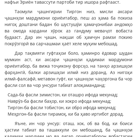
нафъи Эриён тавассути партоби тир ишора рафтааст.
Таомули ҷашнгирии Тиргон низ, мисли аксари
ҷашнҳои мардумони ориёитабор, пеш аз ҳама ба покиза
нигоҳ доштани бадан бо шустушӯи ҳамаҷонибаи андомҳо
ва омода кардани хӯрок аз гандуму меваҷот вобаста
будааст. Дар ин ҷашн, нақши об ҳамчун рамзи покию
покрӯзгорӣ ва сарчашмаи ҳаёт хеле муҳим мебошад.
Дар тақвияти гуфтаҳои боло, ҳаминро ёдовар шудан
мумкин аст, ки аксари ҷашнҳои қадимаи мардумони
ориёитабор, ба вижа тоҷикону форсҳо, на танҳо арзишҳои
фарҳангӣ, балки арзишҳои илмӣ низ доранд. Аз нигоҳи
илмӣ-фалсафӣ, метавон гуфт, ки ҷашнҳои чаҳоргона ба чор
фасли сол ва чор унсури табиат алоқаманданд:
Сада-ба фасли зимистон, ки оташро ифода мекунад;
Наврӯз-ба фасли баҳор, ки хокро ифода мекунад;
Тиргон-ба фасли тобистон, ки обро ифода мекунад;
Меҳргон-ба фасли тирамоҳ, ки ба ҳаво иртибот дорад.
Яъне, ин чор унсур: оташ, хок, об ва бод, ки боиси
ҳастии табиат ва ташаккули он мебошанд, ба ҷашнҳои
қадимаи мардуми мо ва дигар ориёитаборон вобастагии