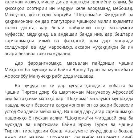
калимаи мазкур, мисли дигар ҷашнҳои эрониёни қадим, ба
қиссаҳои осотирии ин мардум хеле алоқаманд мебошад.
Махсусан, достонҳои марғуби "Шоҳнома"-и Фирдавсӣ ва
қаҳрамонони он дар поягузории ҷашнҳои миллӣ аҳамияти
калон дошта, дар бораи пайдоиши онҳо маълумоти
муфассал медиҳанд. Ба андешаи банда низ, дар бештари
сарчашмаҳои илмӣ ва фарҳангӣ, ҳам дар мавриди
солшуморӣ ва иду маросимҳо, аксари муҳаққиқон ба ин
асари безавол такя намудаанд.
Дар фарҳангномаҳо, масъалаи пайдоиши ҷашни
Меҳргон ба муноқишаи байни Эрону Турон ва муносибати
Афросиёбу Манучеҳр рабт дода мешавад.
Бо вуҷуди он ки дар хусуси ҳаводиси вобаста ба
Ҷашни Тиргон доир ба шартномаи Манучеҳру Афросиёб
оид ба тақсими марзҳо дар "Шоҳнома" маълумот мушоҳида
нашуд, лекин бевосита қаҳрамонони он аз асари безаволи
устод Фирдавсӣ мебошанд. Ва шояд дар дигар сарчашмаҳо,
нашрияҳо ё нусхаи аслии "Шоҳнома"-и Фирдавсӣ оид ба
муоҳада ва шартномаи байни Эрону Турон ва ҷашни
Тиргон, тирандозии Ораш маълумоте вуҷуд дошта бошад.
Аммо дар нашри "Шоҳнома", Душанбе: Нашриёти Адиб,