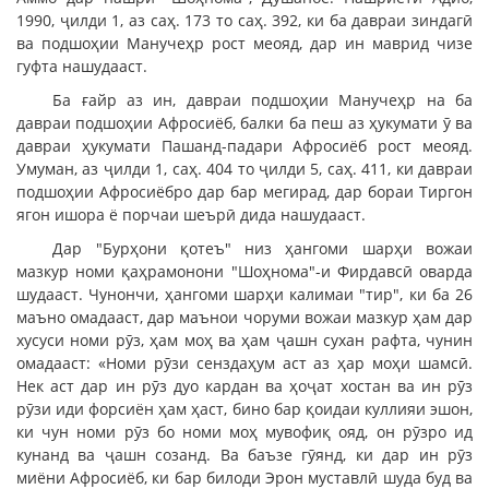
1990, ҷилди 1, аз саҳ. 173 то саҳ. 392, ки ба давраи зиндагӣ
ва подшоҳии Манучеҳр рост меояд, дар ин маврид чизе
гуфта нашудааст.
Ба ғайр аз ин, давраи подшоҳии Манучеҳр на ба
давраи подшоҳии Афросиёб, балки ба пеш аз ҳукумати ӯ ва
давраи ҳукумати Пашанд-падари Афросиёб рост меояд.
Умуман, аз ҷилди 1, саҳ. 404 то ҷилди 5, саҳ. 411, ки давраи
подшоҳии Афросиёбро дар бар мегирад, дар бораи Тиргон
ягон ишора ё порчаи шеърӣ дида нашудааст.
Дар "Бурҳони қотеъ" низ ҳангоми шарҳи вожаи
мазкур номи қаҳрамонони "Шоҳнома"-и Фирдавсӣ оварда
шудааст. Чунончи, ҳангоми шарҳи калимаи "тир", ки ба 26
маъно омадааст, дар маънои чоруми вожаи мазкур ҳам дар
хусуси номи рӯз, ҳам моҳ ва ҳам ҷашн сухан рафта, чунин
омадааст: «Номи рӯзи сенздаҳум аст аз ҳар моҳи шамсӣ.
Нек аст дар ин рӯз дуо кардан ва ҳоҷат хостан ва ин рӯз
рӯзи иди форсиён ҳам ҳаст, бино бар қоидаи куллияи эшон,
ки чун номи рӯз бо номи моҳ мувофиқ ояд, он рӯзро ид
кунанд ва ҷашн созанд. Ва баъзе гӯянд, ки дар ин рӯз
миёни Афросиёб, ки бар билоди Эрон муставлӣ шуда буд ва