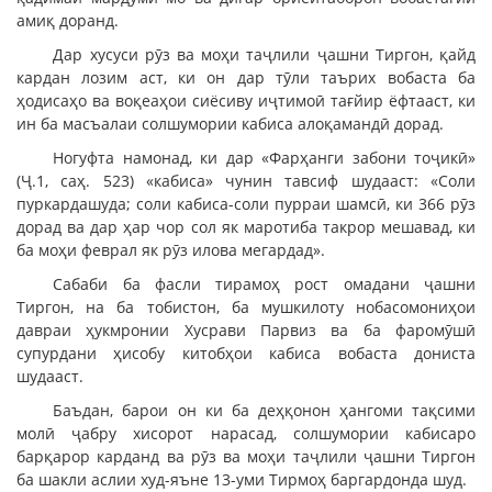
амиқ доранд.
Дар хусуси рӯз ва моҳи таҷлили ҷашни Тиргон, қайд
кардан лозим аст, ки он дар тӯли таърих вобаста ба
ҳодисаҳо ва воқеаҳои сиёсиву иҷтимоӣ тағйир ёфтааст, ки
ин ба масъалаи солшумории кабиса алоқамандӣ дорад.
Ногуфта намонад, ки дар «Фарҳанги забони тоҷикӣ»
(Ҷ.1, саҳ. 523) «кабиса» чунин тавсиф шудааст: «Соли
пуркардашуда; соли кабиса-соли пурраи шамсӣ, ки 366 рӯз
дорад ва дар ҳар чор сол як маротиба такрор мешавад, ки
ба моҳи феврал як рӯз илова мегардад».
Сабаби ба фасли тирамоҳ рост омадани ҷашни
Тиргон, на ба тобистон, ба мушкилоту нобасомониҳои
давраи ҳукмронии Хусрави Парвиз ва ба фаромӯшӣ
супурдани ҳисобу китобҳои кабиса вобаста дониста
шудааст.
Баъдан, барои он ки ба деҳқонон ҳангоми тақсими
молӣ ҷабру хисорот нарасад, солшумории кабисаро
барқарор карданд ва рӯз ва моҳи таҷлили ҷашни Тиргон
ба шакли аслии худ-яъне 13-уми Тирмоҳ баргардонда шуд.