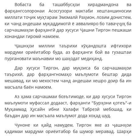
Вобаста ба ташаббусҳои хирадмандона ва
фарҳангсолоронаи Асосгузори мактаби хештаншиносии
миллати тоҷик муҳтарам Эмомалӣ Раҳмон, лозим донистем,
ки чанд андешаи муқаддимотӣ ё аввалияро бо таваҷҷуҳ ба
сарчашмаҳои фарҳангӣ дар хусуси Ҷашни Тиргон пешкаши
хонандаи гиромӣ намоем.
Ҷашнҳои миллии таърихи кӯҳандошта ифтихори
мардуми ориёитабор буда, аз фарҳанги бой ва гузаштаи
пурғановати маънавии мо шаҳодат медиҳанд.
Дар хусуси Тиргон, дар муқоиса ба сарчашмаҳои
таърихӣ, дар фарҳангномаҳо маълумоти бештар дида
мешавад, ки мо мехостем чанд андешаи хешро доир ба ин
масъала баён намоем.
Аз ҳама сарчашмаи боэътимоде, ки дар хусуси Тиргон
маълумоти муфассал додааст, фарҳанги "Бурҳони қотеъ"-и
Муҳаммад Ҳусайн ибни Халафи Табрезӣ мебошад, ки
баъдан дар ин масъала маълумот дода хоҳад шуд.
Чуноне ки қайд намудем, Тиргон яке аз ҷашнҳои
қадимаи мардуми ориёитабор ба шумор меравад. Шарҳи