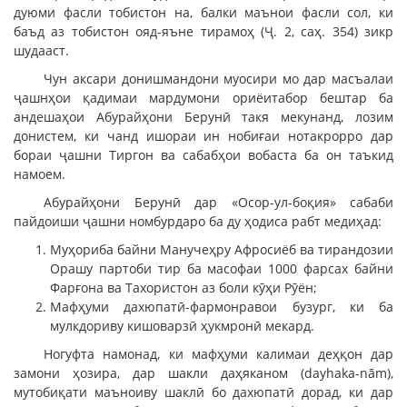
дуюми фасли тобистон на, балки маънои фасли сол, ки
баъд аз тобистон ояд-яъне тирамоҳ (Ҷ. 2, саҳ. 354) зикр
шудааст.
Чун аксари донишмандони муосири мо дар масъалаи
ҷашнҳои қадимаи мардумони ориёитабор бештар ба
андешаҳои Абурайҳони Берунӣ такя мекунанд, лозим
донистем, ки чанд ишораи ин нобиғаи нотакрорро дар
бораи ҷашни Тиргон ва сабабҳои вобаста ба он таъкид
намоем.
Абурайҳони Берунӣ дар «Осор-ул-боқия» сабаби
пайдоиши ҷашни номбурдаро ба ду ҳодиса рабт медиҳад:
Муҳориба байни Манучеҳру Афросиёб ва тирандозии
Орашу партоби тир ба масофаи 1000 фарсах байни
Фарғона ва Тахористон аз боли кӯҳи Рӯён;
Мафҳуми дахюпатӣ-фармонравои бузург, ки ба
мулкдориву кишоварзӣ ҳукмронӣ мекард.
Ногуфта намонад, ки мафҳуми калимаи деҳқон дар
замони ҳозира, дар шакли даҳяканом (dayhaka-nām),
мутобиқати маъноиву шаклӣ бо дахюпатӣ дорад, ки дар