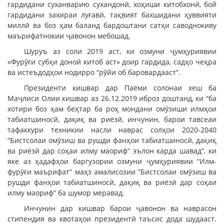
гардидани суханварию сухандонӣ, хоҳиши китобхонӣ, бой
гардидани захираи луғавӣ, тақвият бахшидани ҳуввияти
миллӣ ва боз ҳам баланд бардоштани сатҳи саводнокиву
маърифатнокии ҷавонон мебошад.
Шуруъ аз соли 2019 аст, ки озмуни ҷумҳуриявии
«Фурӯғи субҳи доноӣ китоб аст» доир гардида, садҳо чеҳра
ва истеъдодҳои нодирро “рӯйи об баровардааст”.
Президенти кишвар дар Паёми солонаи хеш ба
Маҷлиси Олии кишвар аз 26.12.2019 иброз доштанд, ки “ба
хотири боз ҳам беҳтар ба роҳ мондани омӯзиши илмҳои
табиатшиносӣ, дақиқ ва риёзӣ, инчунин, барои тавсеаи
тафаккури техникии насли наврас солҳои 2020-2040
“Бистсолаи омӯзиш ва рушди фанҳои табиатшиносӣ, дақиқ
ва риёзӣ дар соҳаи илму маориф” эълон карда шавад”, ки
яке аз ҳадафҳои баргузории озмуни ҷумҳуриявии “Илм-
фурӯғи маърифат” маҳз амалисозии ”Бистсолаи омӯзиш ва
рушди фанҳои табиатшиносӣ, дақиқ ва риёзӣ дар соҳаи
илму маориф” ба шумор меравад.
Инчунин дар кишвар барои ҷавонон ва наврасон
стипендия ва квотаҳои президентӣ таъсис дода шудааст.