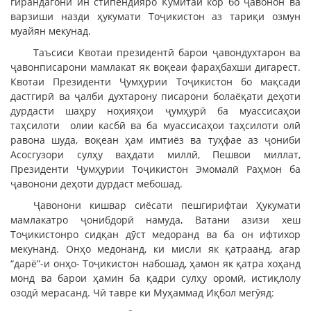
гирандагони ин стипендияро Кумитаи кор бо ҷавонон ва
варзиши назди ҳукумати Тоҷикистон аз тариқи озмун
муайян мекунад.
Таъсиси Квотаи президентӣ барои ҷавондухтарон ва
ҷавонписарони мамлакат як воқеаи фараҳбахши дигарест.
Квотаи Президенти Ҷумҳурии Тоҷикистон бо мақсади
дастгирӣ ва ҷалби духтарону писарони болаёқати деҳоти
дурдасти шаҳру ноҳияҳои ҷумҳурӣ ба муассисаҳои
таҳсилоти олии касбӣ ва ба муассисаҳои таҳсилоти олӣ
равона шуда, воқеан ҳам имтиёз ва туҳфае аз ҷониби
Асосгузори сулҳу ваҳдати миллӣ, Пешвои миллат,
Президенти Ҷумҳурии Тоҷикистон Эмомалӣ Раҳмон ба
ҷавонони деҳоти дурдаст мебошад.
Ҷавонони кишвар сиёсати пешгирифтаи Ҳукумати
мамлакатро ҷонибдорӣ намуда, Ватани азизи хеш
Тоҷикистонро сидқан дӯст медоранд ва ба он ифтихор
мекунанд. Онҳо медонанд, ки мисли як қатраанд, агар
“дарё”-и онҳо- Тоҷикистон набошад, ҳамон як қатра хоҳанд
монд ва барои ҳамин ба қадри сулҳу оромӣ, истиқлолу
озодӣ мерасанд. Чӣ тавре ки Муҳаммад Иқбол мегӯяд: