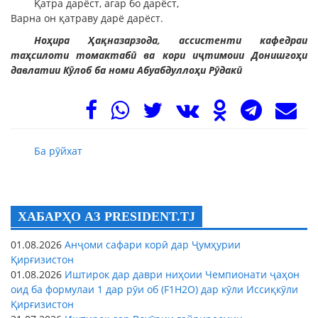
Қатра дарёст, агар бо дарёст,
Варна он қатраву дарё дарёст.
Ноҳира Ҳақназарзода, ассистенти кафедраи
таҳсилоти томактабӣ ва кори иҷтимоии Донишгоҳи
давлатии Кӯлоб ба номи Абуабдуллоҳи Рӯдакӣ
Ба рӯйхат
ХАБАРҲО АЗ PRESIDENT.TJ
01.08.2026
Анҷоми сафари корӣ дар Ҷумҳурии
Қирғизистон
01.08.2026
Иштирок дар даври ниҳоии Чемпионати ҷаҳон
оид ба формулаи 1 дар рӯи об (F1H2O) дар кӯли Иссиқкӯли
Қирғизистон