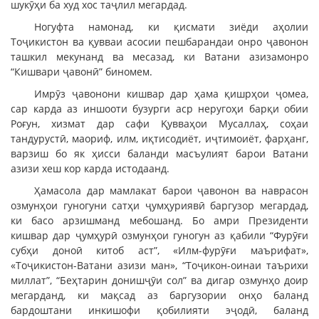
шукӯҳи ба худ хос таҷлил мегардад.
Ногуфта намонад, ки қисмати зиёди аҳолии
Тоҷикистон ва қувваи асосии пешбарандаи онро ҷавонон
ташкил мекунанд ва месазад, ки Ватани азизамонро
“Кишвари ҷавонӣ” биномем.
Имрӯз ҷавонони кишвар дар ҳама қишрҳои ҷомеа,
сар карда аз иншооти бузурги аср неругоҳи барқи обии
Роғун, хизмат дар сафи Қувваҳои Мусаллаҳ, соҳаи
тандурустӣ, маориф, илм, иқтисодиёт, иҷтимоиёт, фарҳанг,
варзиш бо як ҳисси баланди масъулият барои Ватани
азизи хеш кор карда истодаанд.
Ҳамасола дар мамлакат барои ҷавонон ва наврасон
озмунҳои гуногуни сатҳи ҷумҳуриявӣ баргузор мегардад,
ки басо арзишманд мебошанд. Бо амри Президенти
кишвар дар ҷумҳурӣ озмунҳои гуногун аз қабили “Фурӯғи
субҳи доноӣ китоб аст”, «Илм-фурӯғи маърифат»,
«Тоҷикистон-Ватани азизи ман», “Тоҷикон-оинаи таърихи
миллат”, “Беҳтарин донишҷӯи сол” ва дигар озмунҳо доир
мегарданд, ки мақсад аз баргузории онҳо баланд
бардоштани инкишофи қобилияти эҷодӣ, баланд