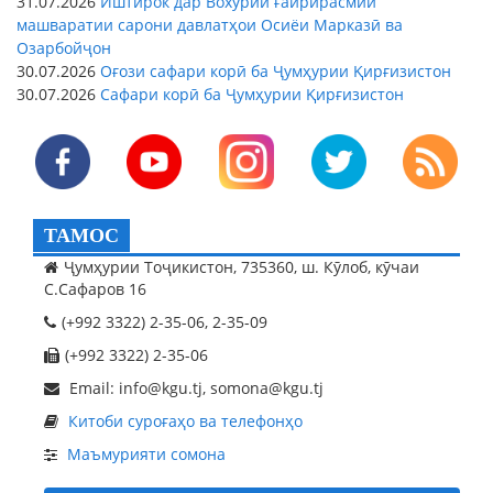
31.07.2026
Иштирок дар Вохӯрии ғайрирасмии
машваратии сарони давлатҳои Осиёи Марказӣ ва
Озарбойҷон
30.07.2026
Оғози сафари корӣ ба Ҷумҳурии Қирғизистон
30.07.2026
Сафари корӣ ба Ҷумҳурии Қирғизистон
ТАМОС
Ҷумҳурии Тоҷикистон, 735360, ш. Кӯлоб, кӯчаи
С.Сафаров 16
(+992 3322) 2-35-06, 2-35-09
(+992 3322) 2-35-06
Email: info@kgu.tj, somona@kgu.tj
Китоби суроғаҳо ва телефонҳо
Маъмурияти сомона