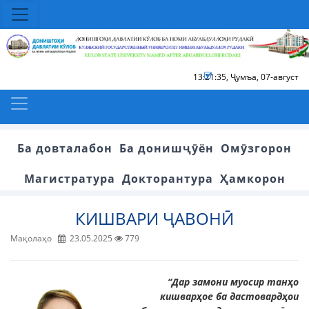
13:21:35
,
Ҷумъа, 07-август
Ба довталабон
Ба донишҷӯён
Омӯзгорон
Магистратура
Докторантура
Ҳамкорон
КИШВАРИ ҶАВОНӢ
Мақолаҳо
23.05.2025
779
“Дар замони муосир танҳо
кишварҳое ба дастовардҳои