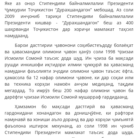
Яке аз онҳо Стипендияи байналмилалии Президенти
Ҷумҳурии Тоҷикистон “Дурахшандагон” мебошад. Аз соли
2009 инҷониб тариқи Стипендияи байналмилалии
Президенти кишвар - “Дурахшандагон” беш аз 400
шаҳрванди Тоҷикистон дар хориҷи мамлакат таҳсил
намудаанд.
Барои дастгирии ҷавонони соҳибистеъдоду болаёқат
ва ҳавасмандии олимони ҷавон ҳанӯз соли 1998 Ҷоизаи
Исмоили Сомонӣ таъсис дода шуд. Ин ҷоиза ба мақсади
рушди инкишофи иқтидори илмии ҷумҳурӣ ва ҳавасманд
намудани фаъолияти эҷодии олимони ҷавон таъсис ёфта,
ҳамасола ба 12 нафар олимони ҷавоне, ки дар соҳаи илм
ва техника корҳои намоён анҷом медиҳанд, тақдим
мегардад. То имрӯз беш 200 нафар олимони ҷавон ба
дарёфти ҷоизаи Исмоили Сомонӣ мушарраф гардидаанд.
Ҳамзамон бо мақсади дастгирӣ ва ҳавасманд
гардонидани хонандагон ва донишҷӯёне, ки рафтори
намунавӣ ва хониши аъло доранд ва дар корҳои ҷамъиятӣ
фаъолона иштирок мекунанд, аз соли 1998 ин ҷониб
Стипендияи Президенти мамлакат таъсис дода шуда,