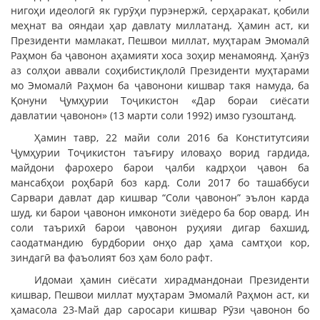
нигоҳи идеологӣ як гурӯҳи пурэнержӣ, серҳаракат, қобили
меҳнат ва ояндаи ҳар давлату миллатанд. Ҳамин аст, ки
Президенти мамлакат, Пешвои миллат, муҳтарам Эмомалӣ
Раҳмон ба ҷавонон аҳамияти хоса зоҳир менамоянд. Ҳанӯз
аз солҳои аввали соҳибистиқлолӣ Президенти муҳтарами
мо Эмомалӣ Раҳмон ба ҷавонони кишвар такя намуда, ба
Қонуни Ҷумҳурии Тоҷикистон «Дар бораи сиёсати
давлатии ҷавонон» (13 марти соли 1992) имзо гузоштанд.
Ҳамин тавр, 22 майи соли 2016 ба Конститутсияи
Ҷумҳурии Тоҷикистон таъғиру иловаҳо ворид гардида,
майдони фарохеро барои ҷалби кадрҳои ҷавон ба
мансабҳои роҳбарӣ боз кард. Соли 2017 бо ташаббуси
Сарвари давлат дар кишвар “Соли ҷавонон” эълон карда
шуд, ки барои ҷавонон имконоти зиёдеро ба бор овард. Ин
соли таърихӣ барои ҷавонон руҳияи дигар бахшид,
саодатмандию бурдбории онҳо дар ҳама самтҳои кор,
зиндагӣ ва фаъолият боз ҳам боло рафт.
Идомаи ҳамин сиёсати хирадмандонаи Президенти
кишвар, Пешвои миллат муҳтарам Эмомалӣ Раҳмон аст, ки
ҳамасола 23-Май дар саросари кишвар Рӯзи ҷавонон бо