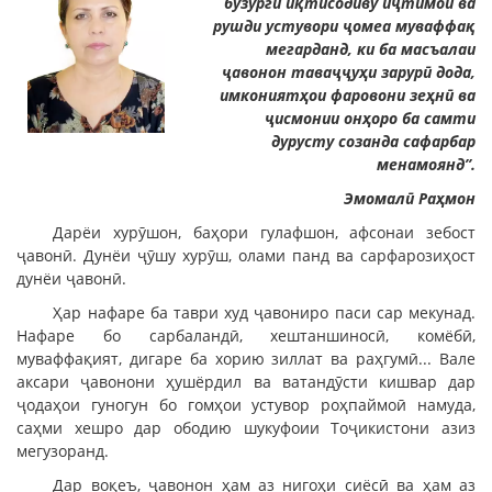
бузурги иқтисодиву иҷтимоӣ ва
рушди устувори ҷомеа муваффақ
мегарданд, ки ба масъалаи
ҷавонон таваҷҷуҳи зарурӣ дода,
имкониятҳои фаровони зеҳнӣ ва
ҷисмонии онҳоро ба самти
дурусту созанда сафарбар
менамоянд”.
Эмомалӣ Раҳмон
Дарёи хурӯшон, баҳори гулафшон, афсонаи зебост
ҷавонӣ. Дунёи ҷӯшу хурӯш, олами панд ва сарфарозиҳост
дунёи ҷавонӣ.
Ҳар нафаре ба таври худ ҷавониро паси сар мекунад.
Нафаре бо сарбаландӣ, хештаншиносӣ, комёбӣ,
муваффақият, дигаре ба хорию зиллат ва раҳгумӣ... Вале
аксари ҷавонони ҳушёрдил ва ватандӯсти кишвар дар
ҷодаҳои гуногун бо гомҳои устувор роҳпаймоӣ намуда,
саҳми хешро дар ободию шукуфоии Тоҷикистони азиз
мегузоранд.
Дар воқеъ, ҷавонон ҳам аз нигоҳи сиёсӣ ва ҳам аз