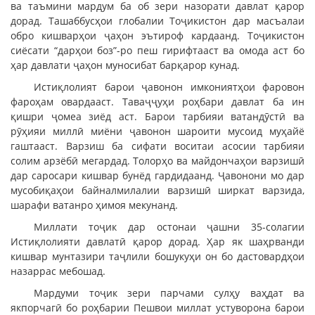
ва таъмини мардум ба об зери назорати давлат қарор
дорад. Ташаббусҳои глобалии Тоҷикистон дар масъалаи
обро кишварҳои ҷаҳон эътироф кардаанд. Тоҷикистон
сиёсати “дарҳои боз”-ро пеш гирифтааст ва омода аст бо
ҳар давлати ҷаҳон муносибат барқарор кунад.
Истиқлолият барои ҷавонон имкониятҳои фаровон
фароҳам овардааст. Таваҷҷуҳи роҳбари давлат ба ин
қишри ҷомеа зиёд аст. Барои тарбияи ватандӯстӣ ва
рӯҳияи миллӣ миёни ҷавонон шароити мусоид муҳайё
гаштааст. Варзиш ба сифати воситаи асосии тарбияи
солим арзёбӣ мегардад. Толорҳо ва майдончаҳои варзишӣ
дар саросари кишвар бунёд гардидаанд. Ҷавонони мо дар
мусобиқаҳои байналмилалии варзишӣ ширкат варзида,
шарафи ватанро ҳимоя мекунанд.
Миллати тоҷик дар остонаи ҷашни 35-солагии
Истиқлолияти давлатӣ қарор дорад. Ҳар як шаҳрванди
кишвар мунтазири таҷлили бошукуҳи он бо дастовардҳои
назаррас мебошад.
Мардуми тоҷик зери парчами сулҳу ваҳдат ва
якпорчагӣ бо роҳбарии Пешвои миллат устуворона барои