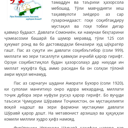
тамаддун ва таърихи ҳазорсола
мебошад. Тӯли мавҷудияти хеш
таҳаввулоти зиёдеро аз сар
гузаронидааст: гоҳе соҳибтақдиру
мустақил ва гоҳе тобеи дигар
қавмҳо будааст. Давлати Сомониён, ки намунаи беҳтарини
ҷомеасозии башарӣ ба шумор меравад, тӯли 125 сол
ҳукумат ронд ва бо дастовардҳои беназири худ шӯҳратёр
гашт. Пас аз суқути ин давлати соҳибэътибор (соли 999),
миллати мо зери тасаллути қавмҳои аҷнабӣ қарор гирифт.
Орзуи соҳибистиқлол будан ҳазорсолаҳо дар ниҳоди ин
миллат нуҳуфта буд, аммо расидан ба он солҳои тӯлонӣ
амри муҳол менамуд.
Пас аз сарнагун шудани Аморати Бухоро (соли 1920),
ки сулолаи манғитиҳо онро идора мекарданд, миллати
тоҷик дубора зери нуфузи русҳо қарор гирифт. Бо вуҷуди
таъсиси Ҷумҳурии Шӯравии Тоҷикистон, он мустақилияти
воқеӣ надошт ва зери фармони мустақими давлати
Шӯравӣ қарор дошт. На метавонист арзишҳо ва ҳуқуқҳои
комили миллии худро ҳифз намояд.
Фурӯпошии Иттиҳоди Шуравӣ саҳифаи наверо дар