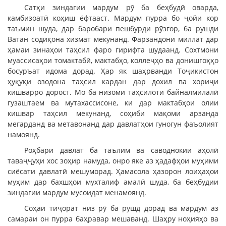
Сатҳи зиндагии мардум рӯ ба беҳбудӣ оварда,
камбизоатӣ коҳиш ёфтааст. Мардум пурра бо ҷойи кор
таъмин шуда, дар баробари пешбурди рӯзгор, ба рушди
Ватан содиқона хизмат мекунанд. Фарзандони миллат дар
ҳамаи зинаҳои таҳсил фаро гирифта шудаанд. Сохтмони
муассисаҳои томактабӣ, мактабҳо, коллеҷҳо ва донишгоҳҳо
босуръат идома дорад. Ҳар як шаҳрванди Тоҷикистон
ҳуқуқи озодона таҳсил кардан дар дохил ва хориҷи
кишварро дорост. Мо ба низоми таҳсилоти байналмилалӣ
гузаштаем ва мутахассисоне, ки дар мактабҳои олии
кишвар таҳсил мекунанд, соҳиби мақоми арзанда
мегарданд ва метавонанд дар давлатҳои гуногун фаъолият
намоянд.
Роҳбари давлат ба таълим ва саводнокии аҳолӣ
таваҷҷуҳи хос зоҳир намуда, онро яке аз ҳадафҳои муҳими
сиёсати давлатӣ мешуморад. Ҳамасола ҳазорон лоиҳаҳои
муҳим дар бахшҳои мухталиф амалӣ шуда, ба беҳбудии
зиндагии мардум мусоидат менамоянд.
Соҳаи тиҷорат низ рӯ ба рушд дорад ва мардум аз
самараи он пурра баҳравар мешаванд. Шаҳру ноҳияҳо ва