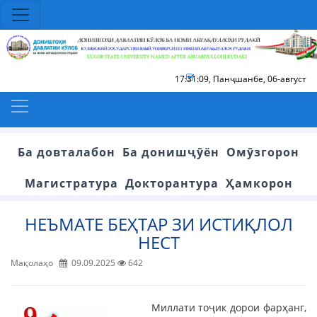
17:31:09
,
Панҷшанбе, 06-август
Ба довталабон
Ба донишҷӯён
Омӯзгорон
Магистратура
Докторантура
Ҳамкорон
НЕЪМАТЕ БЕҲТАР ЗИ ИСТИҚЛОЛ
НЕСТ
Мақолаҳо
09.09.2025
642
Миллати тоҷик дорои фарҳанг,