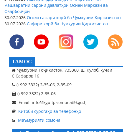
машваратии сарони давлатҳои Осиёи Марказӣ ва
Озарбойҷон
30.07.2026
Оғози сафари корӣ ба Ҷумҳурии Қирғизистон
30.07.2026
Сафари корӣ ба Ҷумҳурии Қирғизистон
ТАМОС
Ҷумҳурии Тоҷикистон, 735360, ш. Кӯлоб, кӯчаи
С.Сафаров 16
(+992 3322) 2-35-06, 2-35-09
(+992 3322) 2-35-06
Email: info@kgu.tj, somona@kgu.tj
Китоби суроғаҳо ва телефонҳо
Маъмурияти сомона