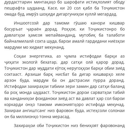
дурдасттарин минтақаҳо бо шарофати истиқлолият ободу
пешрафта шудаанд. Касе, ки 20 сол қабл ба Тоҷикистон
омада буд, имрӯз шоҳиди дигаргуниҳои куллӣ мегардад.
Иншоотсозӣ дар тамоми гӯшаю канори кишвар
босуръат ҷараён дорад. Роҳҳое, ки Тоҷикистонро бо
давлатҳои ҳамсоя мепайванданд, мутобиқ ба талаботи
байналмилалӣ сохта шуда, барои амалӣ гардидани ниёзҳои
мардуми мо хидмат мекунанд.
Соҳаи энергетика, аз ҷумла истифодаи барқи аз
ҷиҳати экологӣ бехатар, дар сатҳи олӣ қарор дорад.
Тоҷикистон дар муддати кӯтоҳ неругоҳҳои барқи обии зиёд
сохтааст. Арзиши барқ нисбат ба дигар кишварҳо хеле
арзон буда, мардум ба он дастрасии пурра доранд.
Истифодаи захираҳои табиии зери замин дар сатҳи баланд
ба роҳ монда шудааст. Тоҷикистон дорои сарватҳои табиӣ
ва канданиҳои фоиданоки зиёд аст ва давлат ҳар сол барои
коркарди онҳо тамоми имкониятҳоро истифода мекунад.
Захираи ангиштсанг низ фаровон буда, истеҳсоли солонаи
он ба миллионҳо тонна мерасад.
Захираҳои оби Тоҷикистон низ бениҳоят фаровонанд