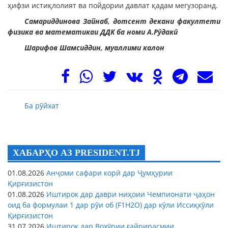
ҳифзи истиқлолият ва пойдории давлат қадам мегузоранд.
Самариддинова Зайнаб, дотсент декани факултети
физика ва математикаи ДДК ба номи А.Рӯдакӣ
Шарифов Шамсиддин, муаллими калон
Ба рӯйхат
ХАБАРҲО АЗ PRESIDENT.TJ
01.08.2026
Анҷоми сафари корӣ дар Ҷумҳурии
Қирғизистон
01.08.2026
Иштирок дар даври ниҳоии Чемпионати ҷаҳон
оид ба формулаи 1 дар рӯи об (F1H2O) дар кӯли Иссиқкӯли
Қирғизистон
31.07.2026
Иштирок дар Вохӯрии ғайрирасмии