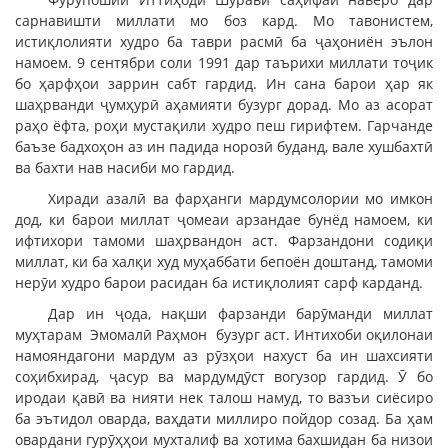
сарнавишти миллати мо боз кард. Мо тавонистем,
истиқлолияти худро ба таври расмӣ ба ҷаҳониён эълон
намоем. 9 сентябри соли 1991 дар таърихи миллати тоҷик
бо ҳарфҳои заррин сабт гардид. Ин сана барои ҳар як
шаҳрванди ҷумҳурӣ аҳамияти бузург дорад. Мо аз асорат
раҳо ёфта, роҳи мустақили худро пеш гирифтем. Гарчанде
баъзе бадхоҳон аз ин падида норозӣ буданд, вале хушбахтӣ
ва бахти нав насиби мо гардид.
Хиради азалӣ ва фарҳанги мардумсолории мо имкон
дод, ки барои миллат ҷомеаи арзандае бунёд намоем, ки
ифтихори тамоми шаҳрвандон аст. Фарзандони содиқи
миллат, ки ба халқи худ муҳаббати бепоён доштанд, тамоми
нерӯи худро барои расидан ба истиқлолият сарф карданд.
Дар ин ҷода, нақши фарзанди барӯманди миллат
муҳтарам Эмомалӣ Раҳмон бузург аст. Интихоби оқилонаи
намояндагони мардум аз рӯзҳои нахуст ба ин шахсияти
соҳибхирад, ҷасур ва мардумдӯст вогузор гардид. Ӯ бо
иродаи қавӣ ва нияти нек талош намуд, то вазъи сиёсиро
ба эътидол оварда, ваҳдати миллиро пойдор созад. Ба ҳам
овардани гурӯҳҳои мухталиф ва хотима бахшидан ба низои