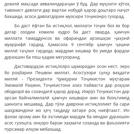
дохилӣ мақсади аввалиндараҷаи ӯ буд. Дар муҳлати кӯтоҳ
тавонист давлати дар вартаи нобудӣ қарор доштаро наҷот
бахшида, асоси давлатдории муосири тоҷиконро гузорад.
Бо даст ёфтан ба истиқлол, миллати тоҷик боз як бор
дигар озодии комили худро ба даст оварда, ҳамчун
миллати тамаддунсоз ва офарандаи арзишҳои ҷаҳонӣ
муаррифӣ гардид. Ҳамасола 9 сентябр ҳамчун ҷашни
миллӣ таҷлил гардида, мардуми кишвар бо умеди фардои
дурахшон ба пеш қадам мегузоранд.
Дастовардҳои истиқлолро шуморидан осон нест, зеро
бо роҳбарии Пешвои миллат, Асосгузори сулҳу ваҳдати
миллӣ - Президенти Ҷумҳурии Тоҷикистон муҳтарам
Эмомалӣ Раҳмон, Тоҷикистони азиз пайваста дар роҳҳои
ободкорӣ ва созандагӣ қарор дорад. Имрӯз Тоҷикистон дар
арсаи байналмилалӣ ҳамчун кишвари амн ва боэътимод
шинохта мешавад. Дар тӯли даврони истиқлолият ба сари
шаҳрвандони мо ҳеҷ таҳдиду хатаре роҳ наёфтааст. Ин
фазои орому амн ба эътимоди мардум ба ояндаи дурахшон
асос гузошта, онҳоро барои заҳмати созанда ва фаъолияти
пурсамар илҳом мебахшад.