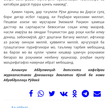
китобҳои дарсӣ пурра қонеъ намояд”.
Ҳамин тариқ, дар таҷлили Рӯзи дониш ва Дарси сулҳ
бори дигар исбот гардид, ки Раҳбари муаззами миллат,
Пешвои азизи мо муҳтарам Эмомалӣ Раҳмон ҳамеша
дастгир ва сарпарасти бевоситаи соҳаи илму маориф,
насли имрӯза ва ояндаи Тоҷикистон дар роҳи касби илму
дониш, забономӯзӣ, дӯст доштани Ватану миллат, ифтихор
аз расму оинҳои миллӣ, ҳуввияти миллӣ, арҷгузорӣ ба
гузаштагони пурифтихори мо, таълиму тарбия мебошанд
ва барои мо ва кулли ҷомеи кишвар ҳамчун роҳнамои
беғараз ва роҳнамои некбину хушназар, роҳбаи оқилу
маърифатафзо намунаи ибрат мебошанд.
Алишери Абдулмаҷид- дотсенти кафедраи
журналистикаи Донишгоҳи давлатии Кӯлоб ба номи
Абуабдуллоҳи Рӯдакӣ
Ба рӯйхат