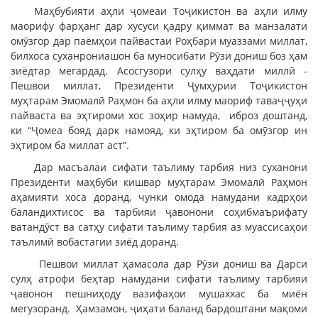
Маҳбубияти аҳли ҷомеаи Тоҷикистон ва аҳли илму
маорифу фарҳанг дар хусуси қадру қиммат ва манзалати
омӯзгор дар паёмҳои пайвастаи Роҳбари муаззами миллат,
билхоса суханрониашон ба муносибати Рӯзи дониш боз ҳам
зиёдтар мегардад. Асосгузори сулҳу ваҳдати миллӣ -
Пешвои миллат, Президенти Ҷумҳурии Тоҷикистон
муҳтарам Эмомалӣ Раҳмон ба аҳли илму маориф таваҷҷуҳи
пайваста ва эҳтироми хос зоҳир намуда, иброз доштанд,
ки “Ҷомеа бояд дарк намояд, ки эҳтиром ба омӯзгор ин
эҳтиром ба миллат аст”.
Дар масъалаи сифати таълиму тарбия низ суханони
Президенти маҳбуби кишвар муҳтарам Эмомалӣ Раҳмон
аҳамияти хоса доранд, чунки омода намудани кадрҳои
баландихтисос ва тарбияи ҷавонони соҳибмаърифату
ватандӯст ва сатҳу сифати таълиму тарбия аз муассисаҳои
таълимӣ вобастагии зиёд доранд.
Пешвои миллат ҳамасола дар Рӯзи дониш ва Дарси
сулҳ атрофи беҳтар намудани сифати таълиму тарбияи
ҷавонон пешниҳоду вазифаҳои мушаххас ба миён
мегузоранд. Ҳамзамон, ҷиҳати баланд бардоштани мақоми