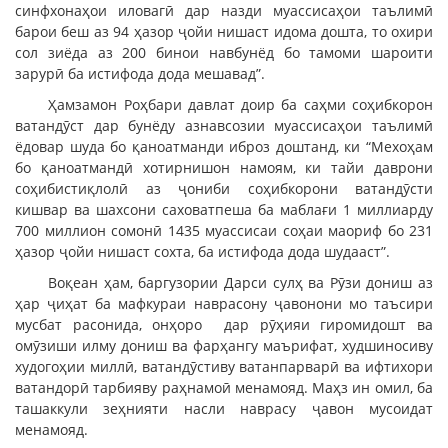
синфхонаҳои иловагӣ дар назди муассисаҳои таълимӣ
барои беш аз 94 ҳазор ҷойи нишаст идома дошта, то охири
сол зиёда аз 200 бинои навбунёд бо тамоми шароити
зарурӣ ба истифода дода мешавад”.
Ҳамзамон Роҳбари давлат доир ба саҳми соҳибкорон
ватандӯст дар бунёду азнавсозии муассисаҳои таълимӣ
ёдовар шуда бо қаноатманди иброз доштанд, ки “Мехоҳам
бо қаноатмандӣ хотирнишон намоям, ки тайи даврони
соҳибистиқлолӣ аз ҷониби соҳибкорони ватандӯсти
кишвар ва шахсони саховатпеша ба маблағи 1 миллиарду
700 миллион сомонӣ 1435 муассисаи соҳаи маориф бо 231
ҳазор ҷойи нишаст сохта, ба истифода дода шудааст”.
Воқеан ҳам, баргузории Дарси сулҳ ва Рӯзи дониш аз
ҳар ҷиҳат ба мафкураи наврасону ҷавонони мо таъсири
мусбат расонида, онҳоро дар рӯҳияи гиромидошт ва
омӯзиши илму дониш ва фарҳангу маърифат, худшиносиву
худогоҳии миллӣ, ватандӯстиву ватанпарварӣ ва ифтихори
ватандорӣ тарбияву раҳнамоӣ менамояд. Маҳз ин омил, ба
ташаккули зеҳнияти насли наврасу ҷавон мусоидат
менамояд.