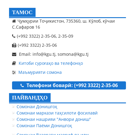
ТАМОС
Ҷумҳурии Тоҷикистон, 735360, ш. Кӯлоб, кӯчаи
С.Сафаров 16
(+992 3322) 2-35-06, 2-35-09
(+992 3322) 2-35-06
Email: info@kgu.tj, somona@kgu.tj
Китоби суроғаҳо ва телефонҳо
Маъмурияти сомона
Телефони боварӣ: (+992 3322) 2-35-06
ПАЙВАНДҲО
Сомонаи Донишгоҳ
Сомонаи маркази таҳсилоти фосилавӣ
Сомонаи нашрияи "Анвори дониш"
Сомонаи Паёми Донишгоҳ
Сомонаи Вазорати маориф ва илм