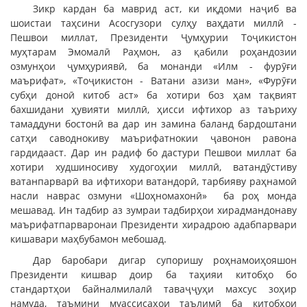
Зикр кардан ба маврид аст, ки иқдоми наҷиб ва
шоистаи таҳсини Асосгузори сулҳу ваҳдати миллӣ -
Пешвои миллат, Президенти Ҷумҳурии Тоҷикистон
муҳтарам Эмомалӣ Раҳмон, аз қабили роҳандозии
озмунҳои ҷумҳуриявӣ, ба монанди «Илм - фурӯғи
маърифат», «Тоҷикистон - Ватани азизи ман», «Фурӯғи
субҳи доноӣ китоб аст» ба хотири боз ҳам тақвият
бахшидани ҳувияти миллӣ, ҳисси ифтихор аз таъриху
тамаддуни бостонӣ ва дар ин замина баланд бардоштани
сатҳи саводнокиву маърифатнокии ҷавонон равона
гардидааст. Дар ин радиф бо дастури Пешвои миллат ба
хотири худшиносиву худогоҳии миллӣ, ватандӯстиву
ватанпарварӣ ва ифтихори ватандорӣ, тарбияву раҳнамоӣ
насли наврас озмуни «Шоҳномахонӣ» ба роҳ монда
мешавад. Ин тадбир аз зумраи тадбирҳои хирадмандонаву
маърифатпарваронаи Президенти хирадрою адабпарвари
кишавари маҳбубамон мебошад.
Дар баробари дигар супоришу роҳнамоиҳояшон
Президенти кишвар доир ба таҳияи китобҳо бо
стандартҳои байналмилалӣ таваҷҷуҳи махсус зоҳир
намуда, таъмини муассисаҳои таълимӣ ба китобҳои