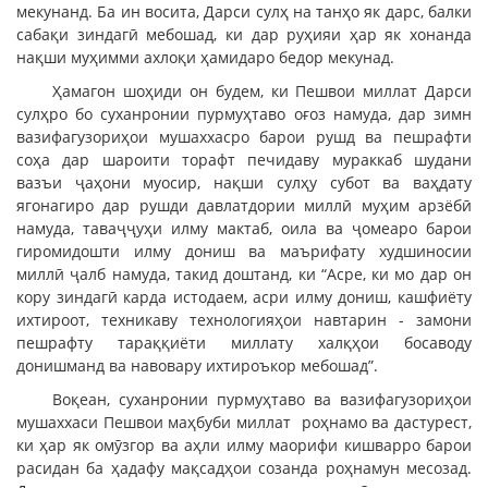
мекунанд. Ба ин восита, Дарси сулҳ на танҳо як дарс, балки
сабақи зиндагӣ мебошад, ки дар руҳияи ҳар як хонанда
нақши муҳимми ахлоқи ҳамидаро бедор мекунад.
Ҳамагон шоҳиди он будем, ки Пешвои миллат Дарси
сулҳро бо суханронии пурмуҳтаво оғоз намуда, дар зимн
вазифагузориҳои мушаххасро барои рушд ва пешрафти
соҳа дар шароити торафт печидаву мураккаб шудани
вазъи ҷаҳони муосир, нақши сулҳу субот ва ваҳдату
ягонагиро дар рушди давлатдории миллӣ муҳим арзёбӣ
намуда, таваҷҷуҳи илму мактаб, оила ва ҷомеаро барои
гиромидошти илму дониш ва маърифату худшиносии
миллӣ ҷалб намуда, такид доштанд, ки “Асре, ки мо дар он
кору зиндагӣ карда истодаем, асри илму дониш, кашфиёту
ихтироот, техникаву технологияҳои навтарин - замони
пешрафту тараққиёти миллату халқҳои босаводу
донишманд ва навовару ихтироъкор мебошад”.
Воқеан, суханронии пурмуҳтаво ва вазифагузориҳои
мушаххаси Пешвои маҳбуби миллат роҳнамо ва дастурест,
ки ҳар як омӯзгор ва аҳли илму маорифи кишварро барои
расидан ба ҳадафу мақсадҳои созанда роҳнамун месозад.