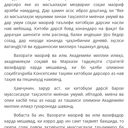
дарсиро яке аз масъалаҳои меҳварии соҳаи маориф
арзёби намуданд. Дар ҳамин асос иброз доштанд, ки “Яке
аз масъалаҳои муҳимми зинаи таҳсилоти миёнаи умумӣ ва
дар умум соҳаи маориф таълифи китобҳои дарсии насли
нав мебошад. Китоби дарсӣ бояд хонандаро на фақат ба
дараҷаи шинохти илм расонад, балки андешаи ӯро бедор
созад, дар ниҳоди хонанда ҷаҳонбинии дунявӣ, эҳсоси
ватандӯстӣ ва худшиносии миллиро ташаккул диҳад.
Вазорати маориф ва илм, Академияи миллии илмҳо,
академияҳои соҳавӣ ва Маркази тадқиқоти стратегӣ
вазифадор карда мешаванд, ки бо ҷалби олимони
соҳибтаҷриба Консепсияи таҳияи китобҳои дарсиро аз нав
таҳия ва пешниҳод намоянд.
Ҳамчунин, зарур аст, ки китобҳои дарсӣ барои
муассисаҳои таҳсилоти миёнаи умумӣ, ибтидоӣ, миёна ва
олии касбӣ пеш аз нашр аз ташхиси олимони Академияи
миллии илмҳо гузаронида шаванд.
Вобаста ба ин, Вазорати маориф ва илм вазифадор
карда мешавад, ки корро дар ин самт тақвият бахшида, то
охири соли равон эҳтиёҷоти муассисаҳои таълимиро ба