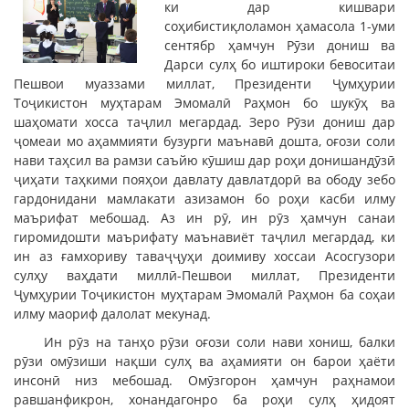
ки дар кишвари
соҳибистиқлоламон ҳамасола 1-уми
сентябр ҳамчун Рӯзи дониш ва
Дарси сулҳ бо иштироки бевоситаи
Пешвои муаззами миллат, Президенти Ҷумҳурии
Тоҷикистон муҳтарам Эмомалӣ Раҳмон бо шукӯҳ ва
шаҳомати хосса таҷлил мегардад. Зеро Рӯзи дониш дар
ҷомеаи мо аҳаммияти бузурги маънавӣ дошта, оғози соли
нави таҳсил ва рамзи саъйю кӯшиш дар роҳи донишандӯзӣ
ҷиҳати таҳкими пояҳои давлату давлатдорӣ ва ободу зебо
гардонидани мамлакати азизамон бо роҳи касби илму
маърифат мебошад. Аз ин рӯ, ин рӯз ҳамчун санаи
гиромидошти маърифату маънавиёт таҷлил мегардад, ки
ин аз ғамхориву таваҷҷуҳи доимиву хоссаи Асосгузори
сулҳу ваҳдати миллӣ-Пешвои миллат, Президенти
Ҷумҳурии Тоҷикистон муҳтарам Эмомалӣ Раҳмон ба соҳаи
илму маориф далолат мекунад.
Ин рӯз на танҳо рӯзи оғози соли нави хониш, балки
рӯзи омӯзиши нақши сулҳ ва аҳамияти он барои ҳаёти
инсонӣ низ мебошад. Омӯзгорон ҳамчун раҳнамои
равшанфикрон, хонандагонро ба роҳи сулҳ ҳидоят