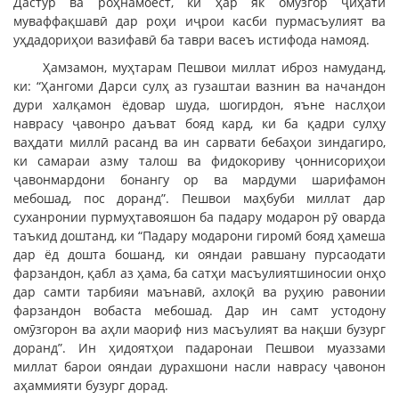
Дастур ва роҳнамоест, ки ҳар як омӯзгор ҷиҳати
муваффақшавӣ дар роҳи иҷрои касби пурмасъулият ва
уҳдадориҳои вазифавӣ ба таври васеъ истифода намояд.
Ҳамзамон, муҳтарам Пешвои миллат иброз намуданд,
ки: “Ҳангоми Дарси сулҳ аз гузаштаи вазнин ва начандон
дури халқамон ёдовар шуда, шогирдон, яъне наслҳои
наврасу ҷавонро даъват бояд кард, ки ба қадри сулҳу
ваҳдати миллӣ расанд ва ин сарвати бебаҳои зиндагиро,
ки самараи азму талош ва фидокориву ҷоннисориҳои
ҷавонмардони бонангу ор ва мардуми шарифамон
мебошад, пос доранд”. Пешвои маҳбуби миллат дар
суханронии пурмуҳтавояшон ба падару модарон рӯ оварда
таъкид доштанд, ки “Падару модарони гиромӣ бояд ҳамеша
дар ёд дошта бошанд, ки ояндаи равшану пурсаодати
фарзандон, қабл аз ҳама, ба сатҳи масъулиятшиносии онҳо
дар самти тарбияи маънавӣ, ахлоқӣ ва руҳию равонии
фарзандон вобаста мебошад. Дар ин самт устодону
омӯзгорон ва аҳли маориф низ масъулият ва нақши бузург
доранд”. Ин ҳидоятҳои падаронаи Пешвои муаззами
миллат барои ояндаи дурахшони насли наврасу ҷавонон
аҳаммияти бузург дорад.