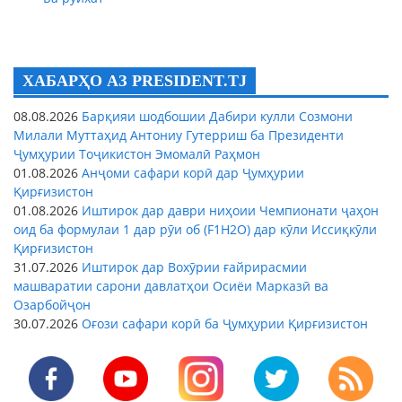
ХАБАРҲО АЗ PRESIDENT.TJ
08.08.2026
Барқияи шодбошии Дабири кулли Созмони
Милали Муттаҳид Антониу Гутерриш ба Президенти
Ҷумҳурии Тоҷикистон Эмомалӣ Раҳмон
01.08.2026
Анҷоми сафари корӣ дар Ҷумҳурии
Қирғизистон
01.08.2026
Иштирок дар даври ниҳоии Чемпионати ҷаҳон
оид ба формулаи 1 дар рӯи об (F1H2O) дар кӯли Иссиқкӯли
Қирғизистон
31.07.2026
Иштирок дар Вохӯрии ғайрирасмии
машваратии сарони давлатҳои Осиёи Марказӣ ва
Озарбойҷон
30.07.2026
Оғози сафари корӣ ба Ҷумҳурии Қирғизистон