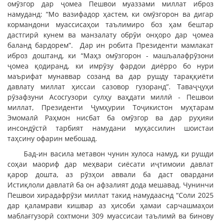
омӯзгор дар ҷомеа Пешвои муаззами миллат иброз
намуданд: “Мо вазифадор ҳастем, ки омӯзгорон ва дигар
кормандони муассисаҳои таълимиро боз ҳам бештар
дастгирӣ кунем ва манзалату обрӯи онҳоро дар ҷомеа
баланд бардорем”. Дар ин робита Президенти мамлакат
иброз доштанд, ки “Маҳз омӯзгорон - машъалафрӯзони
ҷомеа қодиранд, ки имрӯзу фардои диёрро бо нури
маърифат мунаввар созанд ва дар рушду тараққиёти
давлату миллат ҳиссаи сазовор гузоранд”. Таваҷҷуҳи
рӯзафзуни Асосгузори сулҳу ваҳдати миллӣ - Пешвои
миллат, Президенти Ҷумҳурии Тоҷикистон муҳтарам
Эмомалӣ Раҳмон нисбат ба омӯзгор ва дар руҳияи
инсондӯстӣ тарбият намудани муҳассилин шоистаи
таҳсину офарин мебошад.
Бад-ин васила метавон чунин хулоса намуд, ки рушди
соҳаи маориф дар меҳвари сиёсати иҷтимоии давлат
қарор дошта, аз рӯзҳои аввали ба даст овардани
Истиқлоли давлатӣ ба он афзалият дода мешавад. Чунинчи
Пешвои хирадафрӯзи миллат такид намудааснд “Соли 2025
дар қаламрави кишвар аз ҳисоби ҳамаи сарчашмаҳои
маблағгузорӣ сохтмони 309 муассисаи таълимӣ ва бинову