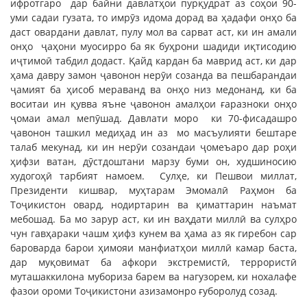
ифротгаро дар байни давлатҳои пурқудрат аз соҳои 90-
уми садаи гузата, то имрӯз идома дорад ва ҳадафи онҳо ба
даст овардани давлат, пулу мол ва сарват аст, ки ин амали
онҳо ҷаҳони муосирро ба як буҳрони шадиди иқтисодию
иҷтимоӣ табдил додаст. Қайд кардан ба маврид аст, ки дар
ҳама давру замон ҷавонон нерӯи созанда ва пешбарандаи
ҷамият ба ҳисоб мераванд ва онҳо низ медонанд, ки ба
воситаи ин қувва яъне ҷавонон амалҳои ғаразноки онҳо
ҷомаи амал мепӯшад. Давлати моро ки 70-фисадашро
ҷавонон ташкил медиҳад ин аз мо масъулияти бештаре
талаб мекунад, ки ин нерӯи созандаи ҷомеъаро дар роҳи
ҳифзи ватан, дӯстдоштани марзу буми он, худшиносию
худогоҳӣ тарбият намоем. Сулҳе, ки Пешвои миллат,
Президенти кишвар, муҳтарам Эмомалӣ Раҳмон ба
Тоҷикистон овард, нодиртарин ва қиматтарин наъмат
мебошад. Ба мо зарур аст, ки ин ваҳдати миллӣ ва сулҳро
чун гавҳараки чашм ҳифз кунем ва ҳама аз як гиребон сар
бароварда барои ҳимояи манфиатҳои миллӣ камар баста,
дар муқовимат ба афкори экстремистӣ, террористӣ
муташаккилона мубориза барем ва нагузорем, ки нохалафе
фазои ороми Тоҷикистони азизамонро ғуборолуд созад.