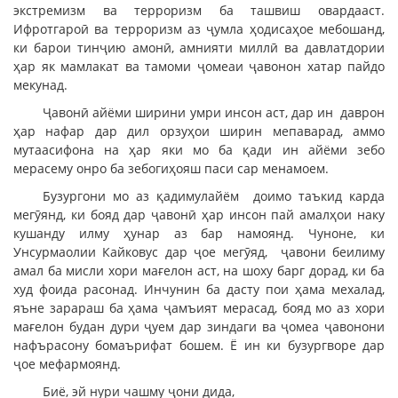
экстремизм ва терроризм ба ташвиш овардааст.
Ифротгароӣ ва терроризм аз ҷумла ҳодисаҳое мебошанд,
ки барои тинҷию амонӣ, амнияти миллӣ ва давлатдории
ҳар як мамлакат ва тамоми ҷомеаи ҷавонон хатар пайдо
мекунад.
Ҷавонӣ айёми ширини умри инсон аст, дар ин даврон
ҳар нафар дар дил орзуҳои ширин мепаварад, аммо
мутаасифона на ҳар яки мо ба қади ин айёми зебо
мерасему онро ба зебогиҳояш паси сар менамоем.
Бузургони мо аз қадимулайём доимо таъкид карда
мегӯянд, ки бояд дар ҷавонӣ ҳар инсон пай амалҳои наку
кушанду илму ҳунар аз бар намоянд. Чуноне, ки
Унсурмаолии Кайковус дар ҷое мегӯяд, ҷавони беилиму
амал ба мисли хори мағелон аст, на шоху барг дорад, ки ба
худ фоида расонад. Инчунин ба дасту пои ҳама мехалад,
яъне зарараш ба ҳама ҷамъият мерасад, бояд мо аз хори
мағелон будан дури ҷуем дар зиндаги ва ҷомеа ҷавонони
нафърасону бомаърифат бошем. Ё ин ки бузургворе дар
ҷое мефармоянд.
Биё, эй нури чашму ҷони дида,