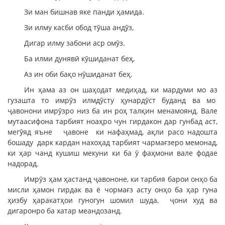
Зи ман бишнав яке панди ҳамида.
Зи илму касби обод тӯша андӯз,
Дигар илму забони аср омӯз.
Ба илми дунявӣ кӯшиданат беҳ,
Аз ин оби бақо нӯшиданат беҳ.
Ин ҳама аз он шаҳодат медиҳад, ки мардуми мо аз
гузашта то имрӯз илмдӯсту ҳунардӯст буданд ва мо
ҷавонони имрӯзро низ ба ин роҳ талқин менамоянд. Вале
мутаасифона тарбият ноаҳро чун гирдакон дар гунбад аст,
мегӯяд яъне ҷавоне ки нафаҳмад, ақли расо надошта
бошаду дарк кардан нахоҳад тарбият чармағзеро мемонад,
ки ҳар чанд кушиш мекуни ки ба ӯ фаҳмони вале фодае
надорад.
Имрӯз ҳам ҳастанд ҷавононе, ки тарбия барои онҳо ба
мисли ҳамон гирдак ва ё чормағз асту онҳо ба ҳар гуна
ҳизбу ҳаракатҳои гуногун шомил шуда, ҷони худ ва
дигаронро ба хатар меандозанд.