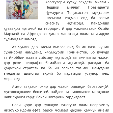
Асосгузори сулҳу ваҳдати миллӣ -
Пешвои миллат, Президенти
Ҷумҳурии Тоҷикистон муҳтарам
Эмомалӣ Раҳмон оид ба вазъи
сиёсиву иқтисодӣ, пайдоиши
қувваҳои иртиҷоӣ ва террористӣ дар мамлакатҳои Осиёи
Марказӣ ва Африқо ва дигар манотиқи олам таъкидҳои
судманд менамояд.
Аз ҷумла, дар Паёми имсола оид ба ин вазъ чунин
суханронӣ намуданд: «Ҷумҳурии Тоҷикистон, бо вуҷуди
тағйирёбии вазъи сиёсиву иқтисодӣ ва амниятии ҷаҳон,
дар роҳи пешрафти бемайлони иқтисодӣ, расидан ба
ҳадафҳои стратегӣ ва ба ин васила таъмин намудани
зиндагии шоистаи аҳолӣ бо қадамҳои устувор пеш
меравад».
Аммо вақтҳои охир дар ҷаҳон раванди бартариҷӯӣ,
мусаллаҳшавии бошитоб, пайдоиши нишонаҳои марҳалаи
нави “ҷанги сард” боиси нигаронӣ гардидааст.
Соли ҷорӣ дар гӯшаҳои гуногуни олам нооромиву
низоъҳо идома ёфта, барои ҷомеаи ҷаҳонӣ ҳамчун айёми