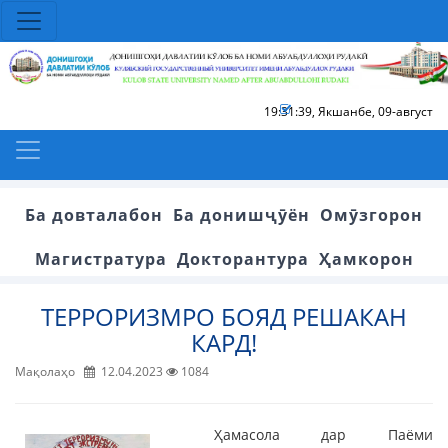
19:31:40
,
Якшанбе, 09-август
Ба довталабон
Ба донишҷӯён
Омӯзгорон
Магистратура
Докторантура
Ҳамкорон
ТЕРРОРИЗМРО БОЯД РЕШАКАН
КАРД!
Мақолаҳо
12.04.2023
1084
Ҳамасола дар Паёми