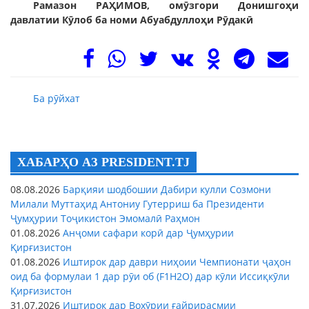
Рамазон РАҲИМОВ, омӯзгори Донишгоҳи
давлатии Кӯлоб ба номи Абуабдуллоҳи Рӯдакӣ
Ба рӯйхат
ХАБАРҲО АЗ PRESIDENT.TJ
08.08.2026
Барқияи шодбошии Дабири кулли Созмони
Милали Муттаҳид Антониу Гутерриш ба Президенти
Ҷумҳурии Тоҷикистон Эмомалӣ Раҳмон
01.08.2026
Анҷоми сафари корӣ дар Ҷумҳурии
Қирғизистон
01.08.2026
Иштирок дар даври ниҳоии Чемпионати ҷаҳон
оид ба формулаи 1 дар рӯи об (F1H2O) дар кӯли Иссиқкӯли
Қирғизистон
31.07.2026
Иштирок дар Вохӯрии ғайрирасмии