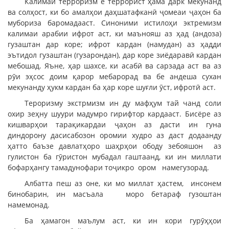
Калимаи терроризм ё террорист ҳама дарк мекунанд
ва солҳост, ки бо амалҳои даҳшатафканӣ ҷомеаи ҷаҳон ба
мубориза баромадааст. Синоними истилоҳи эктремизм
калимаи арабии ифрот аст, ки маънояш аз ҳад (андоза)
гузаштан дар коре; ифрот кардан (намудан) аз ҳадди
эътидол гузаштан (гузарондан), дар коре зиёдаравӣ кардан
мебошад. Яъне, ҳар шахсе, ки асабӣ ва сарзада аст ва аз
рӯи эҳсос доим қарор мебарорад ва бе андеша сухан
мекунанду ҳукм кардан ба ҳар коре шуғли ӯст, ифротӣ аст.
Тероризму экстрмизм ин ду мафҳум тай чанд соли
охир зеҳну шуури мадумро гирифтор кардааст. Бисёре аз
кишварҳои тарақикардаи ҷаҳон аз дасти ин гуна
диндорону дасисабозон оромии худро аз даст додаанду
ҳатто баъзе давлатҳоро шаҳрҳои ободу зебояшон аз
гулистон ба гӯристон мубадал гаштаанд, ки ин миллати
бофарҳангу тамадунофари тоҷикро ором намегузорад.
Албатта пеш аз оне, ки мо миллат ҳастем, инсонем
бинобарин, ин масъала моро бетараф гузоштан
намемонад.
Ба ҳамагон маълум аст, ки ин кори гурӯҳҳои