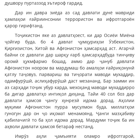
душвору пуртаззод эътироф гардид.
Дар ин давра зиёда аз сад давлати дунё мавриди
ҳамлаҳои ғайриинсонии террористон ва ифротгароён
қарор гирифтанд.
Тоҷикистон яке аз давлатҳоест, ки дар Осиёи Миёна
ҷойгир буда, бо 4 давлат ҷумҳуриҳои Ӯзбекистон,
Қирғизистон, Хитой ва Афғонистон ҳамсарҳад аст. Агарчӣ
байни се давлати дар шарқу ғарб ҳамсарҳадбуда тинҷиву
оромӣ ҳукмфармо бошад, аммо дар ҷануб давлати
Афғонистон ноором ва мардумаш бо амалҳои ғайриқонунӣ
қатлу таҷовуз, парвариш ва тиҷорати маводи мухаддир,
одамфурӯшӣ, аслиҳафурӯшӣ даст мезананд. Бар замми ин
аз сарҳади тоҷик убур карда, мехоҳанд маводи мухаддирро
ба дигар давлатҳо интиқол диҳанд. Тайи 40 сол боз дар
давлати ҳамсоя ҷангу хунрезӣ идома дорад. Аҳолии
муқими Афғонистон пурра мусулмон буда, миллатҳои
гуногун дар он ҷо иқомат менамоянд. Ҷанги мазҳабиву
қабилачигӣ то ба ҳол идома дорад. Мардуми тоҷик ба ин
аҳволи давлати ҳамсоя бетараф нестанд.
Имрӯз аҳли ҷамъияти оламро ифротгароӣ,