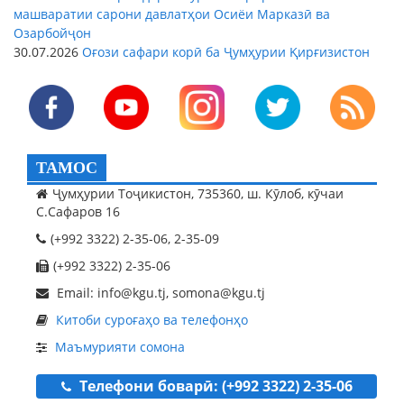
машваратии сарони давлатҳои Осиёи Марказӣ ва
Озарбойҷон
30.07.2026
Оғози сафари корӣ ба Ҷумҳурии Қирғизистон
ТАМОС
Ҷумҳурии Тоҷикистон, 735360, ш. Кӯлоб, кӯчаи
С.Сафаров 16
(+992 3322) 2-35-06, 2-35-09
(+992 3322) 2-35-06
Email: info@kgu.tj, somona@kgu.tj
Китоби суроғаҳо ва телефонҳо
Маъмурияти сомона
Телефони боварӣ: (+992 3322) 2-35-06