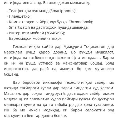
истифода мешаванд. Ба онҳо дохил мешаванд:
- Телефонҳои ҳушманд (Smartphones);
- Планшетҳо;
- Компютерҳои сайёр (ноутбукҳо, Chromebook);
- Smartwatch ва дастгоҳҳои пӯшидашаванда;
- Интернети мобилӣ (3G/4G/5G);
- Барномаҳои мобилӣ (аппҳо).
Технологияҳои сайёр дар Ҷумҳурии Тоҷикистон дар
марҳилаи рушд қарор доранд. Бо вуҷуди мушкилот,
истифода ва татбиқи онҳо афзоиш ёфта истодааст. Барои
он ки ин рушд устувор ва манфиатовар бошад, бояд
инфрасохтор, дастрасӣ ва амният бо ҳам мутавозин
бошанд.
Дар баробари инкишофи технологияҳои сайёр, мо
шоҳиди тағйироти куллӣ дар тарзи зиндагии худ ҳастем.
Масалан, дар соҳаи тандурустӣ, дастгоҳҳои сайёр имкон
медиҳанд, ки саломатии худро пайгирӣ кунем, бо духтурон
машварат кунем ва ҳатто табобатро дар хона гузаронем.
Ин ба мо имкон медиҳад, ки барои саломатии худ
масъулияти бештар дошта бошем.