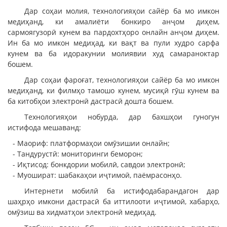
Дар соҳаи молия, технологияҳои сайёр ба мо имкон
медиҳанд, ки амалиёти бонкиро анҷом диҳем,
сармоягузорӣ кунем ва пардохтҳоро онлайн анҷом диҳем.
Ин ба мо имкон медиҳад, ки вақт ва пули худро сарфа
кунем ва ба идоракунии молиявии худ самараноктар
бошем.
Дар соҳаи фароғат, технологияҳои сайёр ба мо имкон
медиҳанд, ки филмҳо тамошо кунем, мусиқӣ гӯш кунем ва
ба китобҳои электронӣ дастрасӣ дошта бошем.
Технологияҳои нобурда, дар бахшҳои гуногун
истифода мешаванд:
- Маориф: платформаҳои омӯзишии онлайн;
- Тандурустӣ: мониторинги беморон;
- Иқтисод: бонкдории мобилӣ, савдои электронӣ;
- Муошират: шабакаҳои иҷтимоӣ, паёмрасонҳо.
Интернети мобилӣ ба истифодабарандагон дар
шаҳрҳо имкони дастрасӣ ба иттилооти иҷтимоӣ, хабарҳо,
омӯзиш ва хидматҳои электронӣ медиҳад.