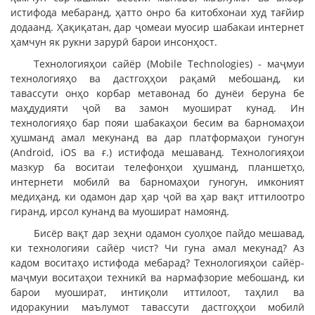
истифода мебаранд, ҳатто онро ба китобхонаи худ тағйир
додаанд. Ҳақиқатан, дар ҷомеаи муосир шабакаи интернет
ҳамчун як рукни зарурӣ барои инсонҳост.
Технологияҳои сайёр (Mobile Technologies) - маҷмуи
технологияҳо ва дастгоҳҳои рақамӣ мебошанд, ки
тавассути онҳо корбар метавонад бо дунёи беруна бе
маҳдудияти ҷой ва замон муошират кунад. Ин
технологияҳо бар пояи шабакаҳои бесим ва барномаҳои
ҳушманд амал мекунанд ва дар платформаҳои гуногун
(Android, iOS ва ғ.) истифода мешаванд. Технологияҳои
мазкур ба воситаи телефонҳои ҳушманд, планшетҳо,
интернети мобилӣ ва барномаҳои гуногун, имконият
медиҳанд, ки одамон дар ҳар ҷой ва ҳар вақт иттилоотро
гиранд, ирсол кунанд ва муошират намоянд.
Бисёр вақт дар зеҳни одамон суолҳое пайдо мешавад,
ки технологияи сайёр чист? Чи гуна амал мекунад? Аз
кадом воситаҳо истифода мебарад? Технологияҳои сайёр-
маҷмуи воситаҳои техникӣ ва нармафзорие мебошанд, ки
барои муошират, интиқоли иттилоот, таҳлил ва
идоракунии маълумот тавассути дастгоҳҳои мобилӣ