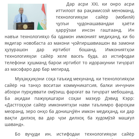
Дар асри XXI, ки онро асри
иттилоот ва рақамисозӣ меноманд,
технологияҳои сайёр (мобилӣ)
ҷузъи ҷудонашавандаи ҳаёти
ҳаррӯзаи инсон гаштаанд. Ин
навъи технологияҳо ба одамон имконият медиҳанд, ки бо
якдигар новобаста аз макони ҷойгиршавиашон ва замони
ҳузурашон дар иртибот бошанд. Имкониятҳои
технологияҳои сайёр хеле васеъ буда, аз истифодаи
телефони ҳушманд барои иртибот то идоракунии тиҷорат
аз масофаро дар бар мегирад.
Муҳаққиқони соҳа таъкид мекунанд, ки технологияҳои
сайёр на танҳо воситаи коммуникатсия, балки инчунин
абзори пурқуввати омӯзиш, фароғат ва тиҷорат мебошанд.
Ба ақидаи пажуҳишгари соҳаи мазкур Дэвид Кэрр:
«Дастгоҳҳои сайёр имкониятҳои нави таълимро фароҳам
меоранд, зеро онҳо ба донишҷӯён имкон медиҳанд, ки дар
вақти дилхоҳ ва дар ҷои дилхоҳ ба худомӯзӣ машғул
шаванд».
Бо вуҷуди ин, истифодаи технологияҳои сайёр