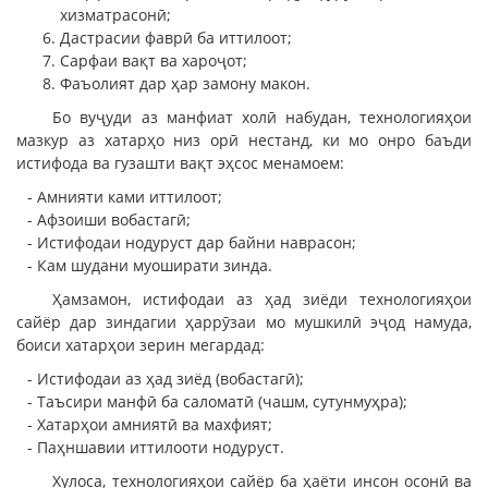
хизматрасонӣ;
Дастрасии фаврӣ ба иттилоот;
Сарфаи вақт ва хароҷот;
Фаъолият дар ҳар замону макон.
Бо вуҷуди аз манфиат холӣ набудан, технологияҳои
мазкур аз хатарҳо низ орӣ нестанд, ки мо онро баъди
истифода ва гузашти вақт эҳсос менамоем:
- Амнияти ками иттилоот;
- Афзоиши вобастагӣ;
- Истифодаи нодуруст дар байни наврасон;
- Кам шудани муоширати зинда.
Ҳамзамон, истифодаи аз ҳад зиёди технологияҳои
сайёр дар зиндагии ҳаррӯзаи мо мушкилӣ эҷод намуда,
боиси хатарҳои зерин мегардад:
- Истифодаи аз ҳад зиёд (вобастагӣ);
- Таъсири манфӣ ба саломатӣ (чашм, сутунмуҳра);
- Хатарҳои амниятӣ ва махфият;
- Паҳншавии иттилооти нодуруст.
Хулоса, технологияҳои сайёр ба ҳаёти инсон осонӣ ва