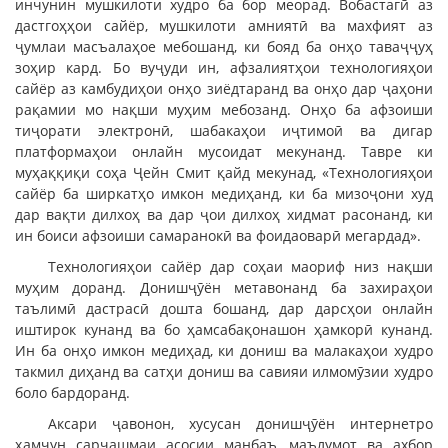
инчунин мушкилоти худро ба бор меорад. Вобастагӣ аз
дастгоҳҳои сайёр, мушкилоти амниятӣ ва махфият аз
ҷумлаи масъалаҳое мебошанд, ки бояд ба онҳо таваҷҷуҳ
зоҳир кард. Бо вуҷуди ин, афзалиятҳои технологияҳои
сайёр аз камбудиҳои онҳо зиёдтаранд ва онҳо дар ҷаҳони
рақамии мо нақши муҳим мебозанд. Онҳо ба афзоиши
тиҷорати электронӣ, шабакаҳои иҷтимоӣ ва дигар
платформаҳои онлайн мусоидат мекунанд. Тавре ки
муҳаққиқи соҳа Ҷейн Смит қайд мекунад, «Технологияҳои
сайёр ба ширкатҳо имкон медиҳанд, ки ба мизоҷони худ
дар вақти дилхоҳ ва дар ҷои дилхоҳ хидмат расонанд, ки
ин боиси афзоиши самаранокӣ ва фоидаоварӣ мегардад».
Технологияҳои сайёр дар соҳаи маориф низ нақши
муҳим доранд. Донишҷӯён метавонанд ба захираҳои
таълимӣ дастрасӣ дошта бошанд, дар дарсҳои онлайн
иштирок кунанд ва бо ҳамсабақонашон ҳамкорӣ кунанд.
Ин ба онҳо имкон медиҳад, ки дониш ва малакаҳои худро
такмил диҳанд ва сатҳи дониш ва савияи илмомӯзии худро
боло бардоранд.
Аксари ҷавонон, хусусан донишҷӯён интернетро
ҳамчун сарчашмаи асосии манбаъ, маълумот ва ахбор