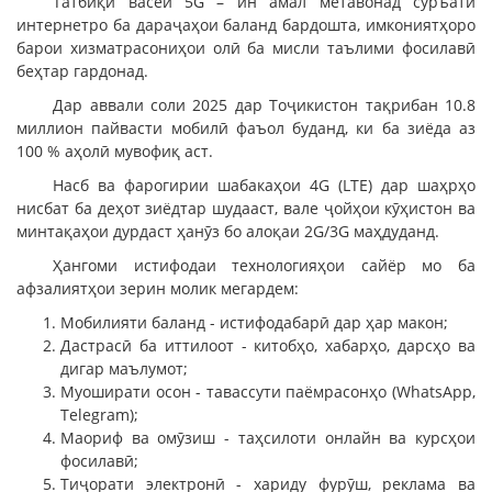
Татбиқи васеи 5G – ин амал метавонад суръати
интернетро ба дараҷаҳои баланд бардошта, имкониятҳоро
барои хизматрасониҳои олӣ ба мисли таълими фосилавӣ
беҳтар гардонад.
Дар аввали соли 2025 дар Тоҷикистон тақрибан 10.8
миллион пайвасти мобилӣ фаъол буданд, ки ба зиёда аз
100 % аҳолӣ мувофиқ аст.
Насб ва фарогирии шабакаҳои 4G (LTE) дар шаҳрҳо
нисбат ба деҳот зиёдтар шудааст, вале ҷойҳои кӯҳистон ва
минтақаҳои дурдаст ҳанӯз бо алоқаи 2G/3G маҳдуданд.
Ҳангоми истифодаи технологияҳои сайёр мо ба
афзалиятҳои зерин молик мегардем:
Мобилияти баланд - истифодабарӣ дар ҳар макон;
Дастрасӣ ба иттилоот - китобҳо, хабарҳо, дарсҳо ва
дигар маълумот;
Муоширати осон - тавассути паёмрасонҳо (WhatsApp,
Telegram);
Маориф ва омӯзиш - таҳсилоти онлайн ва курсҳои
фосилавӣ;
Тиҷорати электронӣ - хариду фурӯш, реклама ва