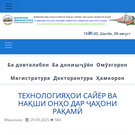
10:05:01
,
Шанбе, 08-август
Ба довталабон
Ба донишҷӯён
Омӯзгорон
Магистратура
Докторантура
Ҳамкорон
ТЕХНОЛОГИЯҲОИ САЙЁР ВА
НАҚШИ ОНҲО ДАР ҶАҲОНИ
РАҚАМӢ
Мақолаҳо
29.09.2025
584