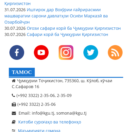
Қирғизистон
31.07.2026
Иштирок дар Вохӯрии ғайрирасмии
машваратии сарони давлатҳои Осиёи Марказӣ ва
Озарбойҷон
30.07.2026
Оғози сафари корӣ ба Ҷумҳурии Қирғизистон
30.07.2026
Сафари корӣ ба Ҷумҳурии Қирғизистон
ТАМОС
Ҷумҳурии Тоҷикистон, 735360, ш. Кӯлоб, кӯчаи
С.Сафаров 16
(+992 3322) 2-35-06, 2-35-09
(+992 3322) 2-35-06
Email: info@kgu.tj, somona@kgu.tj
Китоби суроғаҳо ва телефонҳо
Маъмурияти сомона