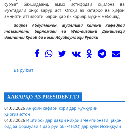
суръат бахшидаанд, аммо истифодаи оқилона ва
муътадили онҳо зарур аст. Огоҳӣ аз хатарҳо ва ҳифзи
амнияти иттилоотӣ, барои ҳар як корбар муҳим мебошад.
Зоиров Абдулманон, муаллими калони кафедраи
таъминоти барномавӣ ва Web-дизайни Донишгоҳи
давлатии Кӯлоб ба номи Абуабдуллоҳи Рӯдакӣ
Ба рӯйхат
ХАБАРҲО АЗ PRESIDENT.TJ
01.08.2026
Анҷоми сафари корӣ дар Ҷумҳурии
Қирғизистон
01.08.2026
Иштирок дар даври ниҳоии Чемпионати ҷаҳон
оид ба формулаи 1 дар рӯи об (F1H2O) дар кӯли Иссиқкӯли