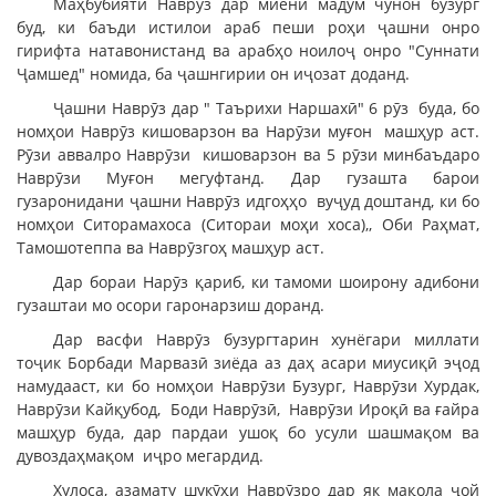
Маҳбубияти Наврӯз дар миёни мадум чунон бузург
буд, ки баъди истилои араб пеши роҳи ҷашни онро
гирифта натавонистанд ва арабҳо ноилоҷ онро "Суннати
Ҷамшед" номида, ба ҷашнгирии он иҷозат доданд.
Ҷашни Наврӯз дар " Таърихи Наршахӣ" 6 рӯз буда, бо
номҳои Наврӯз кишоварзон ва Нарӯзи муғон машҳур аст.
Рӯзи аввалро Наврӯзи кишоварзон ва 5 рӯзи минбаъдаро
Наврӯзи Муғон мегуфтанд. Дар гузашта барои
гузаронидани ҷашни Наврӯз идгоҳҳо вуҷуд доштанд, ки бо
номҳои Ситорамахоса (Ситораи моҳи хоса),, Оби Раҳмат,
Тамошотеппа ва Наврӯзгоҳ машҳур аст.
Дар бораи Нарӯз қариб, ки тамоми шоирону адибони
гузаштаи мо осори гаронарзиш доранд.
Дар васфи Наврӯз бузургтарин хунёгари миллати
тоҷик Борбади Марвазӣ зиёда аз даҳ асари миусиқӣ эҷод
намудааст, ки бо номҳои Наврӯзи Бузург, Наврӯзи Хурдак,
Наврӯзи Кайқубод, Боди Наврӯзӣ, Наврӯзи Ироқӣ ва ғайра
машҳур буда, дар пардаи ушоқ бо усули шашмақом ва
дувоздаҳмақом иҷро мегардид.
Хулоса, азамату шукӯҳи Наврӯзро дар як мақола ҷой