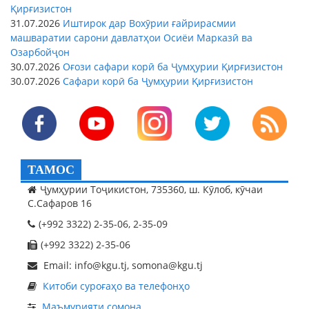
Қирғизистон
31.07.2026
Иштирок дар Вохӯрии ғайрирасмии
машваратии сарони давлатҳои Осиёи Марказӣ ва
Озарбойҷон
30.07.2026
Оғози сафари корӣ ба Ҷумҳурии Қирғизистон
30.07.2026
Сафари корӣ ба Ҷумҳурии Қирғизистон
ТАМОС
Ҷумҳурии Тоҷикистон, 735360, ш. Кӯлоб, кӯчаи
С.Сафаров 16
(+992 3322) 2-35-06, 2-35-09
(+992 3322) 2-35-06
Email: info@kgu.tj, somona@kgu.tj
Китоби суроғаҳо ва телефонҳо
Маъмурияти сомона