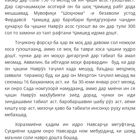
Дар сарчашмаҳои асотирӣ он ба шоҳ Ҷамшед рабт дода
мешшавад. Мувофиқи "Шоҳнома" -и безаволи устод
Фирдавсӣ Ҷамшед дар баробари бунёдгузории чандин
ҳунарҳо ба ҷашни Наврӯз асос гузошт ва он дар тули 300
сол то замони аз тахт рафтани Ҷамшед идома дошт.
Тоҷикону форсҳо ба ҳар як моҳ дар давоми сол номҳои
хоса гузоштаанд, аммо се моҳ ба таври хоса ҷашни худро
дошт, чунки дар ин моҳҳо дигаргунӣ дар табиат ба амал
меомад. Аввилин, ба ибтидои моҳи фарвардин буд, ки дар
он ҷашни Наврӯз таҷлил када мешуд, баъдаш меҳрмоҳ
(аввали тирамоҳ) буд, ки дар он Меҳргон таҷлил мешуд ва
сеюмаш 16 баҳманмоҳ аст, ки ба 30-юми январ рост меояд,
ки онро Сада номгузорӣ намудаанд, аммо дар миёни ин се
ҷашн Наврӯз маҳбубияти зиёд дорад, чунки он иди
зиндашавии табиат аст, баробаршавии шабу рӯз аст, аёми
кишту кор аст, мизоҷи ҳаво ба табиати инсонҳо руҳу илҳом
мебахшад.
Хоразмиёни қадим ин идро Навсарҷа мегуфтанд,
Суғдиёни қадим онро Навсарда ном мебурданд, ки шояд
маънии соли навро дошта бошад.