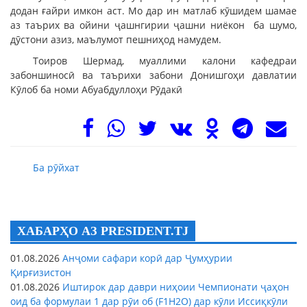
додан ғайри имкон аст. Мо дар ин матлаб кӯшидем шамае
аз таърих ва ойини ҷашнгирии ҷашни ниёкон ба шумо,
дӯстони азиз, маълумот пешниҳод намудем.
Тоиров Шермад, муаллими калони кафедраи
забоншиносӣ ва таърихи забони Донишгоҳи давлатии
Кӯлоб ба номи Абуабдуллоҳи Рӯдакӣ
Ба рӯйхат
ХАБАРҲО АЗ PRESIDENT.TJ
01.08.2026
Анҷоми сафари корӣ дар Ҷумҳурии
Қирғизистон
01.08.2026
Иштирок дар даври ниҳоии Чемпионати ҷаҳон
оид ба формулаи 1 дар рӯи об (F1H2O) дар кӯли Иссиқкӯли