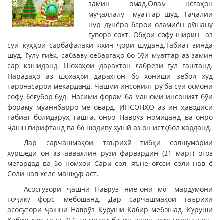
замин омад.Олам ногаҳон
муҷаллалу муаттар шуд. Таҷалии
нур дунёро барои оламиён рӯшану
гуворо сохт. Обҳои софу ширин аз
сӯи кӯҳҳои сарбафалаки яхин ҷорӣ шуданд.Табиат зинда
шуд. Гулу гиёҳ, сабзаву себаргаҳо бо бӯи муаттар аз замин
сар кашиданд. Шохаҳои дарахтон лабрези гул гаштанд.
Парадаҳо аз шохаҳои дарахтон бо хониши зебои худ
таронасароӣ мекарданд. Чашми инсоният рӯ ба сӯи осмони
софу беғубор буд. Насими форам ба машоми инсоният бӯи
фораму муаннбарро ме овард. ИНСОНҲО аз ин ҳаводиси
табиат болидаруҳ гашта, онро Наврӯз номиданд ва онро
ҷашн гирифтанд ва бо шодиву хушӣ аз он истқбол карданд.
Дар сарчашмаҳои таърихӣ тибқи солшумории
хуршедӣ он аз авваллин рӯзи фарвардин (21 март) оғоз
мегардад ва бо номҳои Сари сол, яъне оғози соли нав ё
Соли нав хеле машҳур аст.
Асосгузори ҷашни Наврӯз ниёгони мо- мардумони
тоҷику форс, мебошанд. Дар сарчашмаҳои таърихӣ
асосузори ҷашни Наврӯз Куруши Кабир мебошад. Куруши
Кабир дар соли 756 то мелод ба ин ҷашн асос гузоштааст.