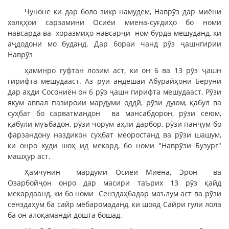
Чуноне ки дар боло зикр намудем, Наврӯз дар миёни
халқҳои сарзамини Осиёи миена-суғдиҳо бо номи
навсарда ва хоразмиҳо навсарҷӣ ном бурда мешуданд, ки
аҷдодони мо буданд. Дар бораи чанд рӯз ҷашнгирии
Наврӯз
ҳаминро гуфтан лозим аст, ки он 6 ва 13 рӯз ҷашн
гирифта мешудааст. Аз рӯи андешаи Абурайҳони Берунӣ
дар аҳди Сосониён он 6 рӯз ҷашн гирифта мешудааст. Рӯзи
якум аввал пазироии мардуми оддӣ, рӯзи дуюм, қабул ва
суҳбат бо сарватмандон ва мансабдорон, рӯзи сеюм,
қабули муъбадон, рӯзи чорум аҳли дарбор, рӯзи панҷум бо
фарзандону наздикон суҳбат меоростанд ва рӯзи шашум,
ки онро худи шоҳ ид мекард, бо номи "Наврӯзи Бузург"
машҳур аст.
Ҳамчунин мардуми Осиёи Миёна, Эрон ва
Озарбойҷон онро дар масири таърих 13 рӯз қайд
мекардаанд, ки бо номи Сенздаҳбадар маълум аст ва рӯзи
сенздаҳум ба сайр мебаромаданд, ки шояд Сайри гули лола
ба он алоқамандӣ дошта бошад.