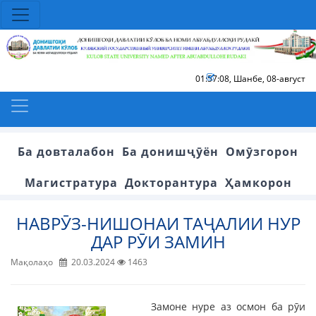
01:57:08
,
Шанбе, 08-август
Ба довталабон
Ба донишҷӯён
Омӯзгорон
Магистратура
Докторантура
Ҳамкорон
НАВРӮЗ-НИШОНАИ ТАҶАЛИИ НУР
ДАР РӮИ ЗАМИН
Мақолаҳо
20.03.2024
1463
Замоне нуре аз осмон ба рӯи