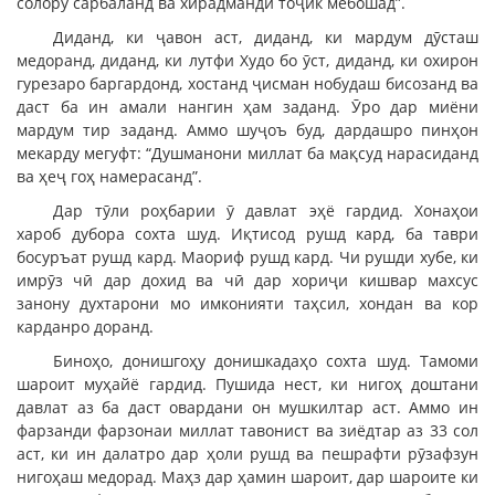
солору сарбаланд ва хирадманди тоҷик мебошад”.
Диданд, ки ҷавон аст, диданд, ки мардум дӯсташ
медоранд, диданд, ки лутфи Худо бо ӯст, диданд, ки охирон
гурезаро баргардонд, хостанд ҷисман нобудаш бисозанд ва
даст ба ин амали нангин ҳам заданд. Ӯро дар миёни
мардум тир заданд. Аммо шуҷоъ буд, дардашро пинҳон
мекарду мегуфт: “Душманони миллат ба мақсуд нарасиданд
ва ҳеҷ гоҳ намерасанд”.
Дар тӯли роҳбарии ӯ давлат эҳё гардид. Хонаҳои
хароб дубора сохта шуд. Иқтисод рушд кард, ба таври
босуръат рушд кард. Маориф рушд кард. Чи рушди хубе, ки
имрӯз чӣ дар дохид ва чӣ дар хориҷи кишвар махсус
занону духтарони мо имконияти таҳсил, хондан ва кор
карданро доранд.
Биноҳо, донишгоҳу донишкадаҳо сохта шуд. Тамоми
шароит муҳайё гардид. Пушида нест, ки нигоҳ доштани
давлат аз ба даст овардани он мушкилтар аст. Аммо ин
фарзанди фарзонаи миллат тавонист ва зиёдтар аз 33 сол
аст, ки ин далатро дар ҳоли рушд ва пешрафти рӯзафзун
нигоҳаш медорад. Маҳз дар ҳамин шароит, дар шароите ки