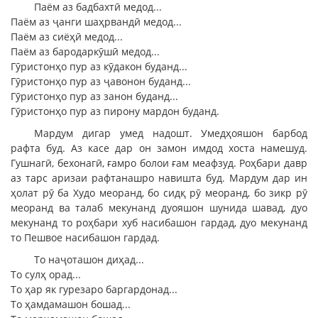
Паём аз бадбахтӣ медод...
Паём аз ҷанги шаҳрвандӣ медод...
Паём аз сиёҳӣ медод...
Паём аз бародаркӯшӣ медод...
Гӯристонҳо пур аз кӯдакон буданд...
Гӯристонҳо пур аз ҷавонон буданд...
Гӯристонҳо пур аз занон буданд...
Гӯристонҳо пур аз пирону мардон буданд.
Мардум дигар умед надошт. Умедҳояшон барбод
рафта буд. Аз касе дар он замон имдод хоста намешуд.
Гушнагӣ, бехонагӣ, ғамро болои ғам меафзуд. Роҳбари давр
аз тарс аризаи рафтанашро навишта буд. Мардум дар ин
ҳолат рӯ ба Худо меоранд, бо сидқ рӯ меоранд, бо зикр рӯ
меоранд ва талаб мекунанд дуояшон шунида шавад, дуо
мекунанд то роҳбари хуб насибашон гардад, дуо мекунанд
то Пешвое насибашон гардад.
То наҷоташон диҳад...
То сулҳ орад...
То ҳар як гурезаро баргардонад...
То ҳамдамашон бошад...