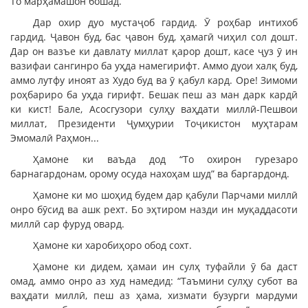
То марҳамашон бошад.
Дар охир дуо мустаҷоб гардид. Ӯ роҳбар интихоб
гардид. Ҷавон буд, бас ҷавон буд, ҳамагӣ чиҳил сол дошт.
Дар он вазъе ки давлату миллат қарор дошт, касе ҷуз ӯ ин
вазифаи сангинро ба уҳда намегирифт. Аммо дуои халқ буд,
аммо лутфу иноят аз Худо буд ва ӯ қабул кард. Оре! Зимоми
роҳбариро ба уҳда гирифт. Бешак пеш аз ман дарк кардӣ
ки кист! Бале, Асосгузори сулҳу ваҳдати миллӣ-Пешвои
миллат, Президенти Ҷумҳурии Тоҷикистон муҳтарам
Эмомалӣ Раҳмон...
Ҳамоне ки ваъда дод “То охирон гурезаро
барнагардонам, орому осуда нахоҳам шуд” ва баргардонд.
Ҳамоне ки мо шоҳид будем дар қабули Парчами миллӣ
онро бӯсид ва ашк рехт. Бо эҳтиром назди ин муқаддасоти
миллӣ сар фуруд овард.
Ҳамоне ки харобиҳоро обод сохт.
Ҳамоне ки дидем, ҳамаи ин сулҳ туфайли ӯ ба даст
омад, аммо онро аз худ намедид: “Таъмини сулҳу субот ва
ваҳдати миллӣ, пеш аз ҳама, хизмати бузурги мардуми