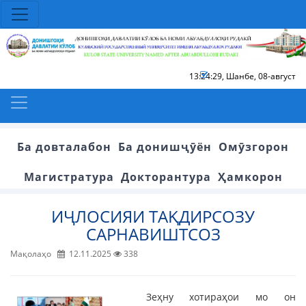
13:24:30
,
Шанбе, 08-август
Ба довталабон
Ба донишҷӯён
Омӯзгорон
Магистратура
Докторантура
Ҳамкорон
ИҶЛОСИЯИ ТАҚДИРСОЗУ
САРНАВИШТСОЗ
Мақолаҳо
12.11.2025
338
Зеҳну хотираҳои мо он