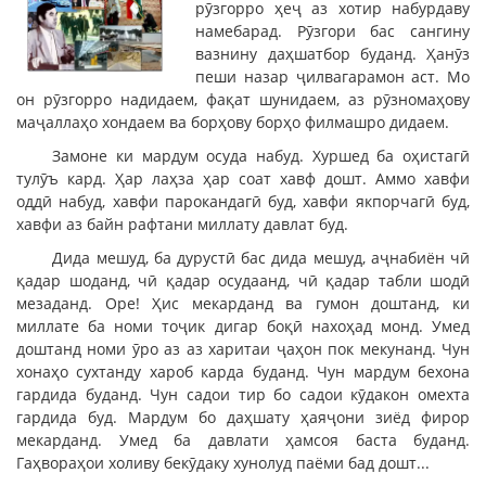
рӯзгорро ҳеҷ аз хотир набурдаву
намебарад. Рӯзгори бас сангину
вазнину даҳшатбор буданд. Ҳанӯз
пеши назар ҷилвагарамон аст. Мо
он рӯзгорро надидаем, фақат шунидаем, аз рӯзномаҳову
маҷаллаҳо хондаем ва борҳову борҳо филмашро дидаем.
Замоне ки мардум осуда набуд. Хуршед ба оҳистагӣ
тулӯъ кард. Ҳар лаҳза ҳар соат хавф дошт. Аммо хавфи
оддӣ набуд, хавфи парокандагӣ буд, хавфи якпорчагӣ буд,
хавфи аз байн рафтани миллату давлат буд.
Дида мешуд, ба дурустӣ бас дида мешуд, аҷнабиён чӣ
қадар шоданд, чӣ қадар осудаанд, чӣ қадар табли шодӣ
мезаданд. Оре! Ҳис мекарданд ва гумон доштанд, ки
миллате ба номи тоҷик дигар боқӣ нахоҳад монд. Умед
доштанд номи ӯро аз аз харитаи ҷаҳон пок мекунанд. Чун
хонаҳо сухтанду хароб карда буданд. Чун мардум бехона
гардида буданд. Чун садои тир бо садои кӯдакон омехта
гардида буд. Мардум бо даҳшату ҳаяҷони зиёд фирор
мекарданд. Умед ба давлати ҳамсоя баста буданд.
Гаҳвораҳои холиву бекӯдаку хунолуд паёми бад дошт...