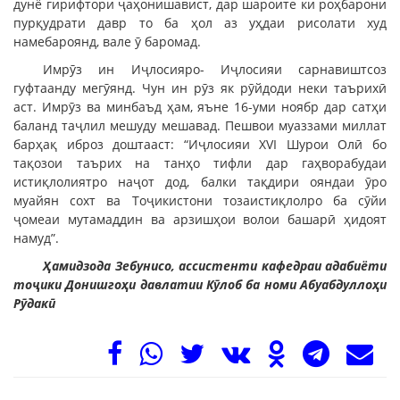
дунё гирифтори ҷаҳонишавист, дар шароите ки роҳбарони
пурқудрати давр то ба ҳол аз уҳдаи рисолати худ
намебароянд, вале ӯ баромад.
Имрӯз ин Иҷлосияро- Иҷлосияи сарнавиштсоз
гуфтаанду мегӯянд. Чун ин рӯз як рӯйдоди неки таърихӣ
аст. Имрӯз ва минбаъд ҳам, яъне 16-уми ноябр дар сатҳи
баланд таҷлил мешуду мешавад. Пешвои муаззами миллат
барҳақ иброз доштааст: “Иҷлосияи ХVI Шурои Олӣ бо
тақозои таърих на танҳо тифли дар гаҳворабудаи
истиқлолиятро наҷот дод, балки тақдири ояндаи ӯро
муайян сохт ва Тоҷикистони тозаистиқлолро ба сӯйи
ҷомеаи мутамаддин ва арзишҳои волои башарӣ ҳидоят
намуд”.
Ҳамидзода Зебунисо, ассистенти кафедраи адабиёти
тоҷики Донишгоҳи давлатии Кӯлоб ба номи Абуабдуллоҳи
Рӯдакӣ