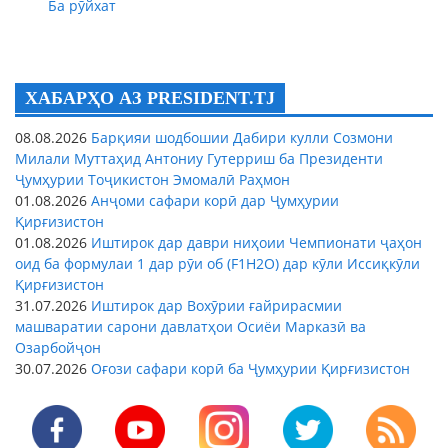
Ба рӯйхат
ХАБАРҲО АЗ PRESIDENT.TJ
08.08.2026
Барқияи шодбошии Дабири кулли Созмони
Милали Муттаҳид Антониу Гутерриш ба Президенти
Ҷумҳурии Тоҷикистон Эмомалӣ Раҳмон
01.08.2026
Анҷоми сафари корӣ дар Ҷумҳурии
Қирғизистон
01.08.2026
Иштирок дар даври ниҳоии Чемпионати ҷаҳон
оид ба формулаи 1 дар рӯи об (F1H2O) дар кӯли Иссиқкӯли
Қирғизистон
31.07.2026
Иштирок дар Вохӯрии ғайрирасмии
машваратии сарони давлатҳои Осиёи Марказӣ ва
Озарбойҷон
30.07.2026
Оғози сафари корӣ ба Ҷумҳурии Қирғизистон