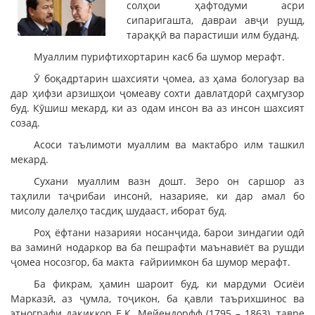
солҳои ҳафтодуми асри
сипаригашта, давраи авҷи рушд,
тараққӣ ва парастиши илм буданд.
Муаллим пурифтихортарин касб ба шумор мерафт.
Ӯ боқадртарин шахсияти ҷомеа, аз ҳама бологузар ва
дар ҳифзи арзишҳои ҷомеаву сохти давлатдорӣ саҳмгузор
буд. Кӯшиш мекард, ки аз одам инсон ва аз инсон шахсият
созад.
Асоси таълимоти муаллим ва мактабро илм ташкил
мекард.
Сухани муаллим вазн дошт. Зеро он саршор аз
таҳлили таҷрибаи инсонӣ, назарияе, ки дар амал бо
мисолу далелҳо тасдиқ шудааст, иборат буд.
Роҳ ёфтани назарияи носанҷида, барои зиндагии одӣ
ва заминӣ нодаркор ва ба пешрафти маънавиёт ва рушди
ҷомеа носозгор, ба макта ғайриимкон ба шумор мерафт.
Ба фикрам, ҳамин шароит буд, ки мардуми Осиёи
Марказӣ, аз ҷумла, тоҷикон, ба қавли таърихшинос ва
этнографи дақиқкор Е.К. Мейендорфф (1795 – 1863), тавре