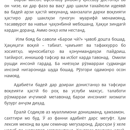
он чизе, ки дар фазо ва вақт дар шакли тахайюли идеявӣ
ва бадеӣ арзи ҳастӣ мекунанд, манзалати дарки воқеияти
ҳастиро дар шаклҳои гуногун муарифӣ менамоянд,
тасаввурот ва навъи ҷаҳонбинӣ мебошанд. Ҳаққи зиндагӣ
кардан доранд. Аммо онҳо илм нестанд.
Илм бояд ба саволи «Барои чӣ?» ҷавоб дошта бошад.
Ҳақиқати воқеӣ – табиат, ҷамъият ва тафаккурро бо
хосиятҳо, муносибатҳо ва қонунмандиҳои пайдоиш,
тағйирот, инкишоф тафсир ва исбот карда тавонад. Омили
рушди инсонӣ гардад. Ба ниёзҳои рӯзмарраи судманди
инсонӣ нигаронида шуда бошад. Рӯзгори одамонро осон
намояд.
Адабиёти бадеӣ дар доираи донистанҳо ва тафсири
воқеияти ҳастӣ бо роҳ ва услуби махсус, талаботи
рӯзмарраи иҷтимоӣ метавонад барои инсоният хизмати
бузург анҷом диҳад.
Ёралӣ Содиқов аз муаллимони донишманд, ҳамзамон,
сахтгири мо буд. Ӯ аз фанни адабиёт дарс мегуфт. Ҳам
лексия мехонд ва ҳам семинар мегузаронд. Дарсҳои ӯ хеле