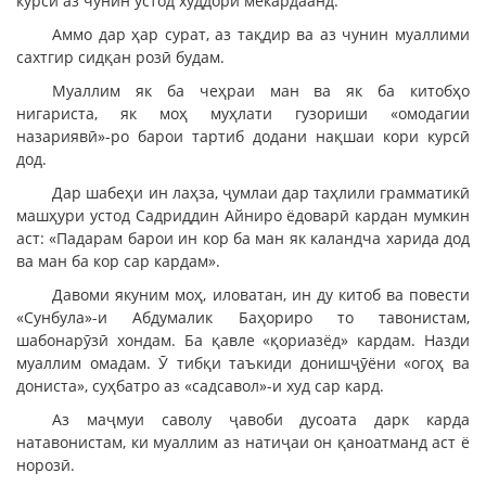
курсӣ аз чунин устод худдорӣ мекардаанд.
Аммо дар ҳар сурат, аз тақдир ва аз чунин муаллими
сахтгир сидқан розӣ будам.
Муаллим як ба чеҳраи ман ва як ба китобҳо
нигариста, як моҳ муҳлати гузориши «омодагии
назариявӣ»-ро барои тартиб додани нақшаи кори курсӣ
дод.
Дар шабеҳи ин лаҳза, ҷумлаи дар таҳлили грамматикӣ
машҳури устод Садриддин Айниро ёдоварӣ кардан мумкин
аст: «Падарам барои ин кор ба ман як каландча харида дод
ва ман ба кор сар кардам».
Давоми якуним моҳ, иловатан, ин ду китоб ва повести
«Сунбула»-и Абдумалик Баҳориро то тавонистам,
шабонарӯзӣ хондам. Ба қавле «қориазёд» кардам. Назди
муаллим омадам. Ӯ тибқи таъкиди донишҷӯёни «огоҳ ва
дониста», суҳбатро аз «садсавол»-и худ сар кард.
Аз маҷмуи саволу ҷавоби дусоата дарк карда
натавонистам, ки муаллим аз натиҷаи он қаноатманд аст ё
норозӣ.