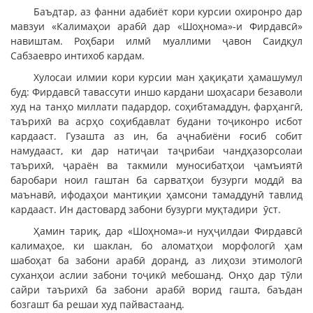
Баъдтар, аз фанни адабиёт кори курсии охиронро дар
мавзуи «Калимаҳои арабӣ дар «Шоҳнома»-и Фирдавсӣ»
навиштам. Роҳбари илмӣ муаллими ҷавон Саидқул
Сабзаевро интихоб кардам.
Хулосаи илмии кори курсии ман ҳақиқати ҳамашумул
буд: Фирдавсӣ тавассути иншо кардани шоҳасари безаволи
худ на танҳо миллати падардор, соҳибтамаддун, фарҳангӣ,
таърихӣ ва асрҳо соҳибдавлат будани тоҷиконро исбот
кардааст. Гузашта аз ин, ба аҷнабиёни ғосиб собит
намудааст, ки дар натиҷаи таҷрибаи чандҳазорсолаи
таърихӣ, ҷараён ва такмили муносибатҳои ҷамъиятӣ
баробари ноил гаштан ба сарватҳои бузурги моддӣ ва
маънавӣ, ифодаҳои мантиқии ҳамсони тамаддунӣ тавлид
кардааст. Ин дастовард забони бузурги муқтадири ӯст.
Ҳамин тариқ, дар «Шоҳнома»-и нуҳҷилдаи Фирдавсӣ
калимаҳое, ки шаклан, бо аломатҳои морфологӣ ҳам
шабоҳат ба забони арабӣ доранд, аз лиҳози этимологӣ
суханҳои аслии забони тоҷикӣ мебошанд. Онҳо дар тӯли
сайри таърихӣ ба забони арабӣ ворид гашта, баъдан
бозгашт ба решаи худ пайвастаанд.