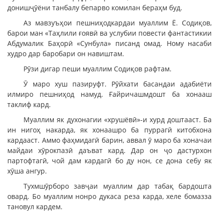
донишҷӯёни танбалу бепарво комилан бераҳм буд.
Аз мавзуъҳои пешниҳодкардаи муаллим Ё. Содиқов,
барои ман «Таҳлили ғоявӣ ва услубии повести фантастикии
Абдумалик Баҳорӣ «Сунбула» писанд омад. Ному насаби
худро дар баробари он навиштам.
Рӯзи дигар пеши муаллим Содиқов рафтам.
Ӯ маро хуш пазируфт. Рӯйхати басандаи адабиёти
илмиро пешниҳод намуд. Ғайричашмдошт ба хонааш
таклиф кард.
Муаллим як духонагии «хрушёвӣ»-и хурд доштааст. Ба
ин нигоҳ накарда, як хонаашро ба пуррагӣ китобхона
кардааст. Аммо фаҳмидагӣ барин, аввал ӯ маро ба хоначаи
майдаи хӯрокпазӣ даъват кард. Дар он ҷо дастурхон
партофтагӣ, чой дам кардагӣ бо ду нон, се дона себу як
хӯша ангур.
Тухмшӯрборо завҷаи муаллим дар табақ бардошта
овард. Бо муаллим нонро дукаса реза карда, хеле бомазза
тановул кардем.