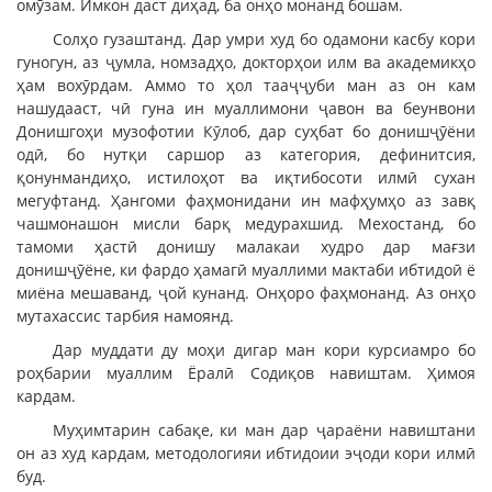
омӯзам. Имкон даст диҳад, ба онҳо монанд бошам.
Солҳо гузаштанд. Дар умри худ бо одамони касбу кори
гуногун, аз ҷумла, номзадҳо, докторҳои илм ва академикҳо
ҳам вохӯрдам. Аммо то ҳол тааҷҷуби ман аз он кам
нашудааст, чӣ гуна ин муаллимони ҷавон ва беунвони
Донишгоҳи музофотии Кӯлоб, дар суҳбат бо донишҷӯёни
одӣ, бо нутқи саршор аз категория, дефинитсия,
қонунмандиҳо, истилоҳот ва иқтибосоти илмӣ сухан
мегуфтанд. Ҳангоми фаҳмонидани ин мафҳумҳо аз завқ
чашмонашон мисли барқ медурахшид. Мехостанд, бо
тамоми ҳастӣ донишу малакаи худро дар мағзи
донишҷӯёне, ки фардо ҳамагӣ муаллими мактаби ибтидоӣ ё
миёна мешаванд, ҷой кунанд. Онҳоро фаҳмонанд. Аз онҳо
мутахассис тарбия намоянд.
Дар муддати ду моҳи дигар ман кори курсиамро бо
роҳбарии муаллим Ёралӣ Содиқов навиштам. Ҳимоя
кардам.
Муҳимтарин сабақе, ки ман дар ҷараёни навиштани
он аз худ кардам, методологияи ибтидоии эҷоди кори илмӣ
буд.