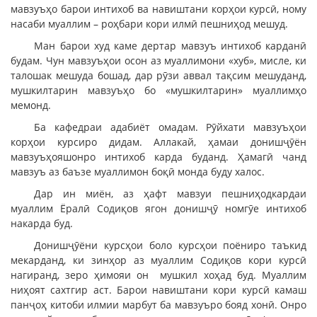
мавзуъҳо барои интихоб ва навиштани корҳои курсӣ, ному
насаби муаллим – роҳбари кори илмӣ пешниҳод мешуд.
Ман барои худ каме дертар мавзуъ интихоб карданӣ
будам. Чун мавзуъҳои осон аз муаллимони «хуб», мисле, ки
талошак мешуда бошад, дар рӯзи аввал тақсим мешуданд,
мушкилтарин мавзуъҳо бо «мушкилтарин» муаллимҳо
мемонд.
Ба кафедраи адабиёт омадам. Рӯйхати мавзуъҳои
корҳои курсиро дидам. Аллакай, ҳамаи донишҷӯён
мавзуъҳояшонро интихоб карда буданд. Ҳамагӣ чанд
мавзуъ аз баъзе муаллимон боқӣ монда буду халос.
Дар ин миён, аз ҳафт мавзуи пешниҳодкардаи
муаллим Ёралӣ Содиқов ягон донишҷӯ номгӯе интихоб
накарда буд.
Донишҷӯёни курсҳои боло курсҳои поёниро таъкид
мекарданд, ки зинҳор аз муаллим Содиқов кори курсӣ
нагиранд, зеро ҳимояи он мушкил хоҳад буд. Муаллим
ниҳоят сахтгир аст. Барои навиштани кори курсӣ камаш
панҷоҳ китоби илмии марбут ба мавзуъро бояд хонӣ. Онро