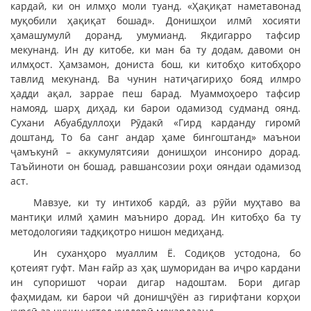
кардаӣ, ки он илмҳо моли туанд. «Ҳақиқат наметавонад
муқобили ҳақиқат бошад». Донишҳои илмӣ хосияти
ҳамашумулӣ доранд, умумианд. Якдигарро тафсир
мекунанд. Ин ду китобе, ки ман ба ту додам, давоми он
илмҳост. Ҳамзамон, дониста бош, ки китобҳо китобҳоро
тавлид мекунанд. Ва чунин натиҷагириҳо бояд илмро
ҳадди ақал, заррае пеш барад. Муаммоҳоеро тафсир
намояд, шарҳ диҳад, ки барои одамизод судманд оянд.
Сухани Абуабдуллоҳи Рӯдакӣ «Гирд карданду гиромӣ
доштанд, То ба санг андар ҳаме бингоштанд» маънои
ҷамъкунӣ – аккумулятсияи донишҳои инсониро дорад.
Таъйиноти он бошад, равшансозии роҳи ояндаи одамизод
аст.
Мавзуе, ки ту интихоб кардӣ, аз рӯйи муҳтаво ва
мантиқи илмӣ ҳамин маъниро дорад. Ин китобҳо ба ту
методологияи тадқиқотро нишон медиҳанд.
Ин суханҳоро муаллим Ё. Содиқов устодона, бо
қотеият гуфт. Ман ғайр аз ҳақ шуморидан ва иҷро кардани
ин супоришот чораи дигар надоштам. Бори дигар
фаҳмидам, ки барои чӣ донишҷӯён аз гирифтани корҳои