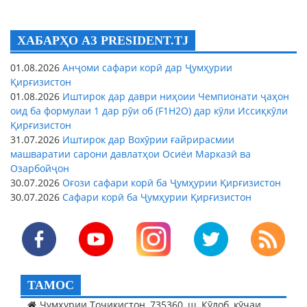
ХАБАРҲО АЗ PRESIDENT.TJ
01.08.2026
Анҷоми сафари корӣ дар Ҷумҳурии
Қирғизистон
01.08.2026
Иштирок дар даври ниҳоии Чемпионати ҷаҳон
оид ба формулаи 1 дар рӯи об (F1H2O) дар кӯли Иссиқкӯли
Қирғизистон
31.07.2026
Иштирок дар Вохӯрии ғайрирасмии
машваратии сарони давлатҳои Осиёи Марказӣ ва
Озарбойҷон
30.07.2026
Оғози сафари корӣ ба Ҷумҳурии Қирғизистон
30.07.2026
Сафари корӣ ба Ҷумҳурии Қирғизистон
ТАМОС
Ҷумҳурии Тоҷикистон, 735360, ш. Кӯлоб, кӯчаи