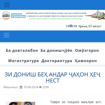
14:09:00
,
Ҷумъа, 07-август
Ба довталабон
Ба донишҷӯён
Омӯзгорон
Магистратура
Докторантура
Ҳамкорон
ЗИ ДОНИШ БЕҲ АНДАР ҶАҲОН ҲЕҶ
НЕСТ
Мақолаҳо
25.06.2024
2296
Тавре аз таърих маълум аст,