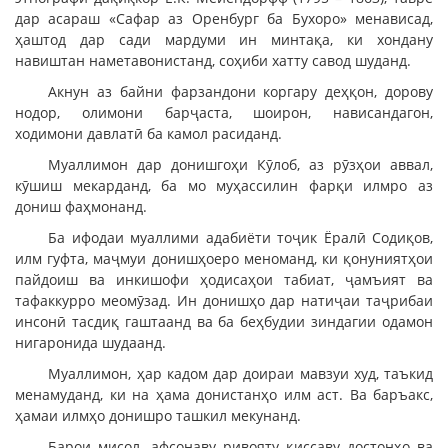
дар асараш «Сафар аз Оренбург ба Бухоро» менависад,
ҳаштод дар сади мардуми ин минтақа, ки хондану
навиштан наметавонистанд, соҳиби хатту савод шуданд.
Акнун аз байни фарзандони коргару деҳқон, дорову
нодор, олимони барҷаста, шоирон, нависандагон,
ходимони давлатӣ ба камол расиданд.
Муаллимон дар донишгоҳи Кӯлоб, аз рӯзҳои аввал,
кӯшиш мекарданд, ба мо муҳассилин фарқи илмро аз
дониш фаҳмонанд.
Ба ифодаи муаллими адабиёти тоҷик Ёралӣ Содиқов,
илм гуфта, маҷмуи донишҳоеро меноманд, ки қонуниятҳои
пайдоиш ва инкишофи ҳодисаҳои табиат, ҷамъият ва
тафаккурро меомӯзад. Ин донишҳо дар натиҷаи таҷрибаи
инсонӣ тасдиқ гаштаанд ва ба беҳбудии зиндагии одамон
нигаронида шудаанд.
Муаллимон, ҳар кадом дар доираи мавзуи худ, таъкид
менамуданд, ки на ҳама донистанҳо илм аст. Ва баръакс,
ҳамаи илмҳо донишро ташкил мекунанд.
Барои мисол, афсонаву ривояту қиссаву достонҳо ва