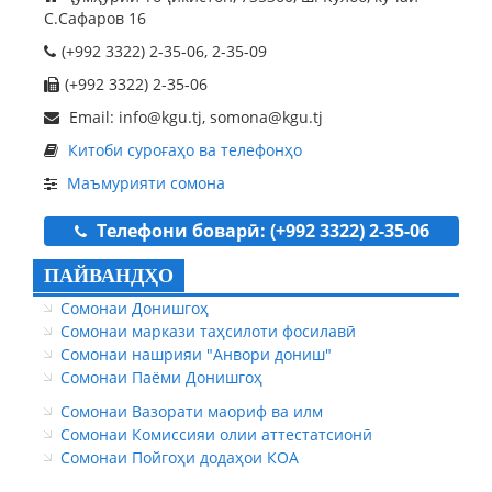
С.Сафаров 16
(+992 3322) 2-35-06, 2-35-09
(+992 3322) 2-35-06
Email: info@kgu.tj, somona@kgu.tj
Китоби суроғаҳо ва телефонҳо
Маъмурияти сомона
Телефони боварӣ: (+992 3322) 2-35-06
ПАЙВАНДҲО
Сомонаи Донишгоҳ
Сомонаи маркази таҳсилоти фосилавӣ
Сомонаи нашрияи "Анвори дониш"
Сомонаи Паёми Донишгоҳ
Сомонаи Вазорати маориф ва илм
Сомонаи Комиссияи олии аттестатсионӣ
Сомонаи Пойгоҳи додаҳои КОА