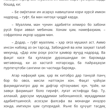
бошад, ки:
– Бе омӯхтани ин асарҳо навиштани кори курсӣ имкон
надорад, – гуфт, ба ман нигоҳи ҷиддӣ карда.
– Муаллим, ман чунин адабиёти илмиро бо забони
русӣ бори аввал мебинам. Хонам ҳам, намефаҳмам, –
софдилона иқрор шудам ман.
– Додар, – гуфт муаллим, – ҳар оғоз мушкил аст. Аммо
инсон набояд аз он тарсад. Забондонӣ ва илм заҳмат талаб
мекунад. «Дар илм роҳи рости ҳамвор вуҷуд надорад. Ва
фақат касе ба қуллаҳои дурахшандаи он баромада
метавонад, ки аз хастагӣ нотарсида, ба пайраҳаҳои
пурпечутоби сангини он часпида барояд».
Агар нафаҳмӣ ҳам, ҳар як китобро дар танҳоӣ панҷ
бор бо овоз, мисли наттоқон хон. Фақат ҷойҳои
фаҳмидагиатро дар як дафтар кӯтоҳнавис кун. Ҷойе, ки
завқи фаҳмишат боло гирифт, луғат истифода бар. Ту,
аллакай, дарсҳои муқаддимаи забоншиносӣ, муқаддимаи
адабиётшиносӣ, асосҳои фалсафа ва монанди инҳоро
хонда, имтиҳон ҳам супоридаӣ. Яъне бо ҳуҷҷат тасдиқ