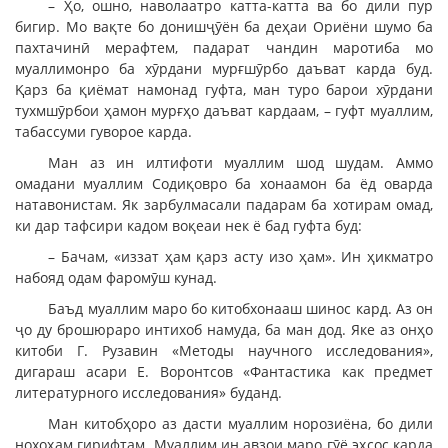
– Ҳо, ошно, наволаатро катта-катта ва бо дили пур
бигир. Мо вақте бо донишҷӯён ба деҳаи Ориёни шумо ба
пахтачинӣ мерафтем, падарат чандин маротиба мо
муаллимонро ба хӯрдани мурғшӯрбо даъват карда буд.
Қарз ба қиёмат намонад гуфта, ман туро барои хӯрдани
тухмшӯрбои ҳамон мурғҳо даъват кардаам, – гуфт муаллим,
табассуми гуворое карда.
Ман аз ин илтифоти муаллим шод шудам. Аммо
омадани муаллим Содиқовро ба хонаамон ба ёд оварда
натавонистам. Як зарбулмасали падарам ба хотирам омад,
ки дар тафсири кадом воқеаи нек ё бад гуфта буд:
– Бачам, «иззат ҳам қарз асту изо ҳам». Ин ҳикматро
набояд одам фаромӯш кунад.
Баъд муаллим маро бо китобхонааш шинос кард. Аз он
ҷо ду брошюраро интихоб намуда, ба ман дод. Яке аз онҳо
китоби Г. Рузавин «Методы научного исследования»,
дигараш асари Е. Воронтсов «Фантастика как предмет
литературного исследования» буданд.
Ман китобҳоро аз дасти муаллим норозиёна, бо дили
нохоҳам гирифтам. Муаллим ин авзои маро гӯё эҳсос карда