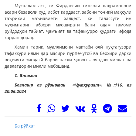
Мусаллам аст, ки Фирдавсии тимсоли қаҳрамонони
асари безаволи худ, исбот кардааст, забони тоҷикӣ маҳсули
таърихии маънавиёти халқест, ки тавассути ин
муҳимтарин абзори муоширати бани одам тамоми
рӯйдодҳои табиат, ҷамъият ва тафаккурро қудрати ифода
кардан дорад.
Ҳамин тариқ, муаллимони мактаби олӣ нуқтагузори
тафаккури илмӣ дар масири пурпечутоб ва беохири дарки
воқеияти зиндагӣ барои насли ҷавон – ояндаи миллат ва
давлатдории миллӣ мебошанд.
С. Ятимов
Бознашр аз рӯзномаи «Ҷумҳурият», №:116, аз
20.06.2024
Ба рӯйхат