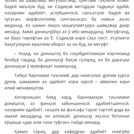
ҷолиб ва шавқовар мегузаштанд. Ҳангоми таҳлили илмӣ-
бадеӣ маълум буд, ки Содиқов методҳои тадқиқи адабӣ,
назарияи адабиёт, услубшиносӣ, санъатҳои бадеӣ ва
хусусан, морфологияву синтаксисро ба навъи аъло
медонад. Аз ҳамин лиҳоз, машғулиятҳоро шавқовар доир
мекард. Аммо донишҷӯйҳо аз ӯ ибо мекарданд. Мегуфтанд,
ки баҳо гирифтан аз Ё. Содиқов кори саҳл нест. Усулияти
баҳогузории муаллим иборат аз он буд, ки мегуфт:
– Хоҳед, ки донишгоҳ бо соҳибдипломҳои корноомад
беобрӯ гардад, ба донишҷӯ баҳое гузоред, ки ба дараҷаи
донишҳои ӯ мувофиқат намекунад.
Тибқи барномаи таълимӣ, дар нимсолаи дуюми курси
дуюм, ҳамаамон аз адабиёт кори курсӣ – аввалин кори
илмӣ менавиштем.
Хотирнишон бояд кард, барномаҳои таълимии
донишгоҳ аз фанҳои забоншиносӣ, адабиётшиносӣ,
назарияи адабиёт, таърих ва фалсафа тарзе тартиб дода ва
амалӣ мешуданд, ки аллакай, донишҷӯ эҳсоси ботинии
кӯшиши «дар илм чизе гуфтан» пайдо мекард.
Ҳамин тариқ, дар кафедраи адабиёт номгӯйи