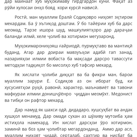
дар майнаат хуб муҳокимаву гирдгардон кунӣ. Фақат аз
рӯйи хулосаи онҳо бояд кори курсӣ нависӣ.
Ростӣ, ман муаллим Ёралӣ Содиқовро ниҳоят эҳтиром
мекардам. Ба ӯ эътиқод доштам. Ӯ бо тайёрии хуб ба дарс
меомад. Тарзе ишора шуд, машғулиятҳоро дар дараҷаи
баланди илмӣ, хеле ҷолиб ва хотирмон мегузаронд.
Муҳокимарониҳояш ғайриодӣ, пурмуҳтаво ва мантиқӣ
буданд. Агар дар доираи мавзуъҳои адабӣ гап занад,
назарияҳои илмии вобаста ба мақсади дарсро тавассути
методҳои тадқиқот бо мисолҳо хуб тафсир мекард.
Як хислати ҷолиби диққат ва ба фикри ман, барои
муаллим зарури Ё. Содиқов аз он иборат буд, ки
хусусиятҳои руҳӣ, равонӣ, характер, маънавиёт ва тавони
мафкураи илмии донишҷӯёнро ҷиддан меомӯхт. Медонист
ва тибқи он рафтор мекард.
Дар намуд як шахси одӣ, дидадаро, хушсуҳбат ва андак
хушҳол менамуд. Дар омади сухан аз шӯхиву мутоиба ҳам
истиҳола намекард. Ин хислат дарсҳои ӯро хотирмон,
заминӣ ва боз ҳам ҷолибтар мегардонданд. Аммо дар асл,
муаллим ниҳоят ҷиддӣ, серталаб, сахтгир ва нисбат ба