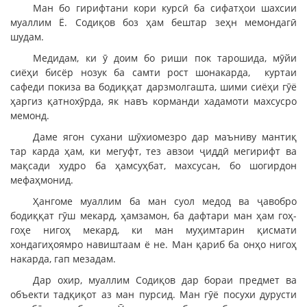
Ман бо гирифтани кори курсӣ ба сифатҳои шахсии
муаллим Ё. Содиқов боз ҳам бештар зеҳн мемондагӣ
шудам.
Медидам, ки ӯ доим бо риши пок тарошида, мӯйи
сиёҳи бисёр нозук ба самти рост шонакарда, куртаи
сафеди покиза ва бодиққат дарзмолгашта, шими сиёҳи гӯё
ҳаргиз қатнохӯрда, як навъ корманди хадамоти махсусро
мемонд.
Даме ягон сухани шӯхиомезро дар маъниву мантиқ
тар карда ҳам, ки мегуфт, тез авзои ҷиддӣ мегирифт ва
мақсади худро ба ҳамсуҳбат, махсусан, бо шогирдон
мефаҳмонид.
Ҳангоме муаллим ба ман суол медод ва ҷавобро
бодиққат гӯш мекард, ҳамзамон, ба дафтари ман ҳам гоҳ-
гоҳе нигоҳ мекард, ки ман муҳимтарин қисмати
хондагиҳоямро навиштаам ё не. Ман қариб ба онҳо нигоҳ
накарда, гап мезадам.
Дар охир, муаллим Содиқов дар бораи предмет ва
объекти тадқиқот аз ман пурсид. Ман гӯё посухи дурусти