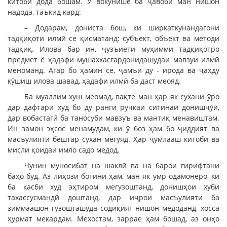
китобӣ дода бошам. Ӯ вокунише ба ҷавоби ман нишон
надода, таъкид кард:
– Додарам, дониста бош, ки ширкаткунандагони
тадқиқоти илмӣ се қисматанд: субъект, объект ва методи
тадқиқ. Илова бар ин, ҷузъиёти муҳимми тадқиқотро
предмет ё ҳадафи мушаххасгардонидашудаи мавзуи илмӣ
меноманд. Агар бо ҳамин се, ҷамъи ду - ирода ва ҷаҳду
кӯшиш илова шавад, ҳадафи илмӣ ба даст меояд.
Ба муаллим хуш меомад, вақте ман ҳар як сухани ӯро
дар дафтари худ бо ду ранги ручкаи ситинаи донишҷӯӣ,
дар вобастагӣ ба таносуби мавзуъ ва мантиқ менавиштам.
Ин замон эҳсос менамудам, ки ӯ боз ҳам бо ҷиддият ва
масъулияти бештар сухан мегӯяд. Ҳар ҷумлааш китобӣ ва
мисли қоидаи имло садо медод.
Чунин муносибат на шаклӣ ва на барои гирифтани
баҳо буд. Аз лиҳози ботинӣ ҳам, ман як умр одамонеро, ки
ба касби худ эҳтиром мегузоштанд, донишҳои хуби
тахассусмандӣ доштанд, дар иҷрои масъулияти ба
зиммаашон гузошташуда содиқият нишон медоданд, хосса
ҳурмат мекардам. Мехостам, заррае ҳам бошад, аз онҳо