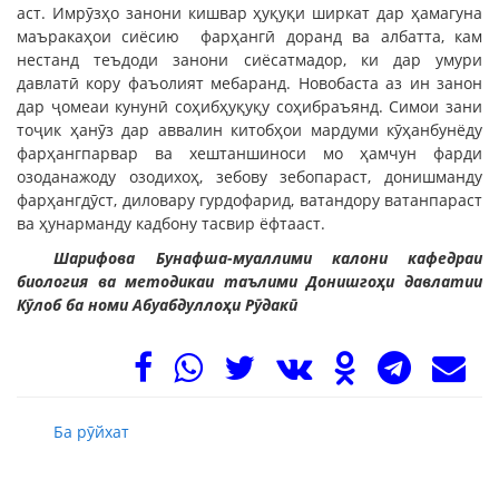
аст. Имрӯзҳо занони кишвар ҳуқуқи ширкат дар ҳамагуна
маъракаҳои сиёсию фарҳангӣ доранд ва албатта, кам
нестанд теъдоди занони сиёсатмадор, ки дар умури
давлатӣ кору фаъолият мебаранд. Новобаста аз ин занон
дар ҷомеаи кунунӣ соҳибҳуқуқу соҳибраъянд. Симои зани
тоҷик ҳанӯз дар аввалин китобҳои мардуми кӯҳанбунёду
фарҳангпарвар ва хештаншиноси мо ҳамчун фарди
озоданажоду озодихоҳ, зебову зебопараст, донишманду
фарҳангдӯст, диловару гурдофарид, ватандору ватанпараст
ва ҳунарманду кадбону тасвир ёфтааст.
Шарифова Бунафша-муаллими калони кафедраи
биология ва методикаи таълими Донишгоҳи давлатии
Кӯлоб ба номи Абуабдуллоҳи Рӯдакӣ
Ба рӯйхат