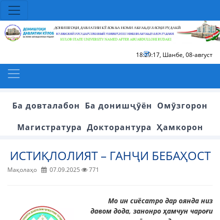
18:29:18
,
Шанбе, 08-август
Ба довталабон
Ба донишҷӯён
Омӯзгорон
Магистратура
Докторантура
Ҳамкорон
ИСТИҚЛОЛИЯТ – ГАНҶИ БЕБАҲОСТ
Мақолаҳо
07.09.2025
771
Мо ин сиёсатро дар оянда низ
давом дода, занонро ҳамчун чароғи