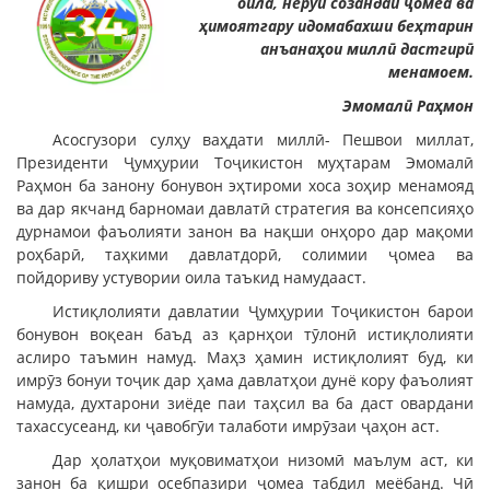
оила, нерӯи созандаи ҷомеа ва
ҳимоятгару идомабахши беҳтарин
анъанаҳои миллӣ дастгирӣ
менамоем.
Эмомалӣ Раҳмон
Асосгузори сулҳу ваҳдати миллӣ- Пешвои миллат,
Президенти Ҷумҳурии Тоҷикистон муҳтарам Эмомалӣ
Раҳмон ба занону бонувон эҳтироми хоса зоҳир менамояд
ва дар якчанд барномаи давлатӣ стратегия ва консепсияҳо
дурнамои фаъолияти занон ва нақши онҳоро дар мақоми
роҳбарӣ, таҳкими давлатдорӣ, солимии ҷомеа ва
пойдориву устувории оила таъкид намудааст.
Истиқлолияти давлатии Ҷумҳурии Тоҷикистон барои
бонувон воқеан баъд аз қарнҳои тӯлонӣ истиқлолияти
аслиро таъмин намуд. Маҳз ҳамин истиқлолият буд, ки
имрӯз бонуи тоҷик дар ҳама давлатҳои дунё кору фаъолият
намуда, духтарони зиёде паи таҳсил ва ба даст овардани
тахассусеанд, ки ҷавобгӯи талаботи имрӯзаи ҷаҳон аст.
Дар ҳолатҳои муқовиматҳои низомӣ маълум аст, ки
занон ба қишри осебпазири ҷомеа табдил меёбанд. Чӣ