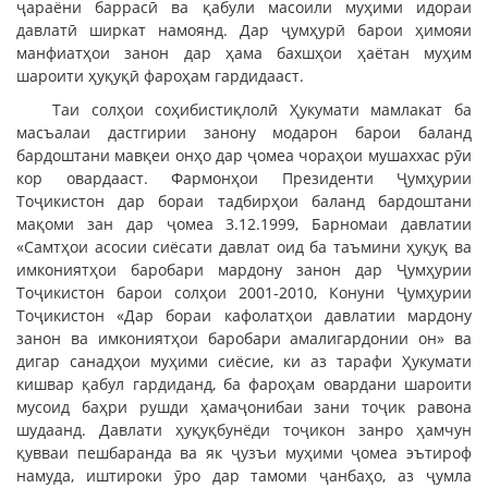
ҷараёни баррасӣ ва қабули масоили муҳими идораи
давлатӣ ширкат намоянд. Дар ҷумҳурӣ барои ҳимояи
манфиатҳои занон дар ҳама бахшҳои ҳаётан муҳим
шароити ҳуқуқӣ фароҳам гардидааст.
Таи солҳои соҳибистиқлолӣ Ҳукумати мамлакат ба
масъалаи дастгирии занону модарон барои баланд
бардоштани мавқеи онҳо дар ҷомеа чораҳои мушаххас рӯи
кор овардааст. Фармонҳои Президенти Ҷумҳурии
Тоҷикистон дар бораи тадбирҳои баланд бардоштани
мақоми зан дар ҷомеа 3.12.1999, Барномаи давлатии
«Самтҳои асосии сиёсати давлат оид ба таъмини ҳуқуқ ва
имкониятҳои баробари мардону занон дар Ҷумҳурии
Тоҷикистон барои солҳои 2001-2010, Конуни Ҷумҳурии
Тоҷикистон «Дар бораи кафолатҳои давлатии мардону
занон ва имкониятҳои баробари амалигардонии он» ва
дигар санадҳои муҳими сиёсие, ки аз тарафи Ҳукумати
кишвар қабул гардиданд, ба фароҳам овардани шароити
мусоид баҳри рушди ҳамаҷонибаи зани тоҷик равона
шудаанд. Давлати ҳуқуқбунёди тоҷикон занро ҳамчун
қувваи пешбаранда ва як ҷузъи муҳими ҷомеа эътироф
намуда, иштироки ӯро дар тамоми ҷанбаҳо, аз ҷумла