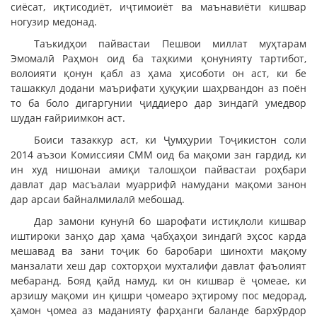
сиёсат, иқтисодиёт, иҷтимоиёт ва маънавиёти кишвар
ногузир медонад.
Таъкидҳои пайвастаи Пешвои миллат муҳтарам
Эмомалӣ Раҳмон оид ба таҳкими қонунияту тартибот,
волоияти қонун қабл аз ҳама ҳисоботи он аст, ки бе
ташаккул додани маърифати ҳуқуқии шаҳрвандон аз поён
то ба боло дигаргунии ҷиддиеро дар зиндагӣ умедвор
шудан ғайриимкон аст.
Боиси тазаккур аст, ки Ҷумҳурии Тоҷикистон соли
2014 аъзои Комиссияи СММ оид ба мақоми зан гардид, ки
ин худ нишонаи амиқи талошҳои пайвастаи роҳбари
давлат дар масъалаи муаррифӣ намудани мақоми занон
дар арсаи байналмилалӣ мебошад.
Дар замони кунунӣ бо шарофати истиқлоли кишвар
иштироки занҳо дар ҳама ҷабҳаҳои зиндагӣ эҳсос карда
мешавад ва зани тоҷик бо баробари шинохти мақому
манзалати хеш дар сохторҳои мухталифи давлат фаъолият
мебаранд. Бояд қайд намуд, ки он кишвар ё ҷомеае, ки
арзишу мақоми ин қишри ҷомеаро эҳтирому пос медорад,
ҳамон ҷомеа аз маданияту фарҳанги баланде бархӯрдор