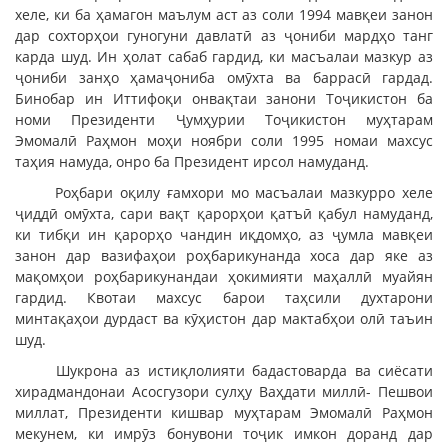
хеле, ки ба ҳамагон маълум аст аз соли 1994 мавқеи занон
дар сохторҳои гуногуни давлатӣ аз ҷониби мардҳо танг
карда шуд. Ин ҳолат сабаб гардид, ки масъалаи мазкур аз
ҷониби занҳо ҳамаҷониба омӯхта ва баррасӣ гардад.
Бинобар ин Иттифоқи онвақтаи занони Тоҷикистон ба
номи Президенти Ҷумҳурии Тоҷикистон муҳтарам
Эмомалӣ Раҳмон моҳи ноябри соли 1995 номаи махсус
таҳия намуда, онро ба Президент ирсол намуданд.
Роҳбари оқилу ғамхори мо масъалаи мазкурро хеле
ҷиддӣ омӯхта, сари вақт қарорҳои қатъӣ қабул намуданд,
ки тибқи ин қарорҳо чандин иқдомҳо, аз ҷумла мавқеи
занон дар вазифаҳои роҳбарикунанда хоса дар яке аз
мақомҳои роҳбарикунандаи ҳокимияти маҳаллӣ муайян
гардид. Квотаи махсус барои таҳсили духтарони
минтақаҳои дурдаст ва кӯҳистон дар мактабҳои олӣ таъин
шуд.
Шукрона аз истиқлолияти бадастоварда ва сиёсати
хирадмандонаи Асосгузори сулҳу Ваҳдати миллӣ- Пешвои
миллат, Президенти кишвар муҳтарам Эмомалӣ Раҳмон
мекунем, ки имрӯз бонувони тоҷик имкон доранд дар