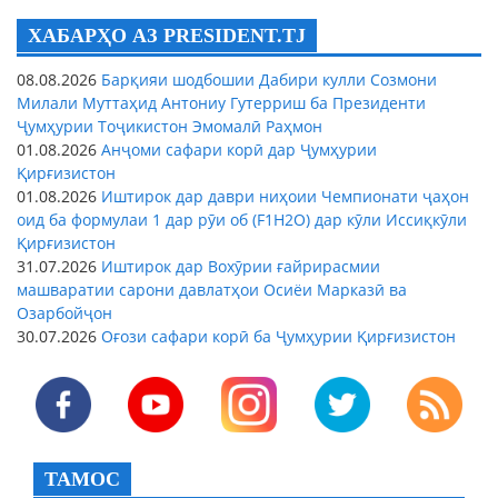
ХАБАРҲО АЗ PRESIDENT.TJ
08.08.2026
Барқияи шодбошии Дабири кулли Созмони
Милали Муттаҳид Антониу Гутерриш ба Президенти
Ҷумҳурии Тоҷикистон Эмомалӣ Раҳмон
01.08.2026
Анҷоми сафари корӣ дар Ҷумҳурии
Қирғизистон
01.08.2026
Иштирок дар даври ниҳоии Чемпионати ҷаҳон
оид ба формулаи 1 дар рӯи об (F1H2O) дар кӯли Иссиқкӯли
Қирғизистон
31.07.2026
Иштирок дар Вохӯрии ғайрирасмии
машваратии сарони давлатҳои Осиёи Марказӣ ва
Озарбойҷон
30.07.2026
Оғози сафари корӣ ба Ҷумҳурии Қирғизистон
ТАМОС