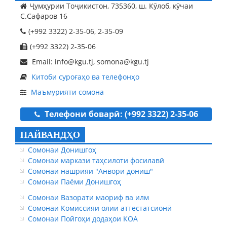
Ҷумҳурии Тоҷикистон, 735360, ш. Кӯлоб, кӯчаи
С.Сафаров 16
(+992 3322) 2-35-06, 2-35-09
(+992 3322) 2-35-06
Email: info@kgu.tj, somona@kgu.tj
Китоби суроғаҳо ва телефонҳо
Маъмурияти сомона
Телефони боварӣ: (+992 3322) 2-35-06
ПАЙВАНДҲО
Сомонаи Донишгоҳ
Сомонаи маркази таҳсилоти фосилавӣ
Сомонаи нашрияи "Анвори дониш"
Сомонаи Паёми Донишгоҳ
Сомонаи Вазорати маориф ва илм
Сомонаи Комиссияи олии аттестатсионӣ
Сомонаи Пойгоҳи додаҳои КОА