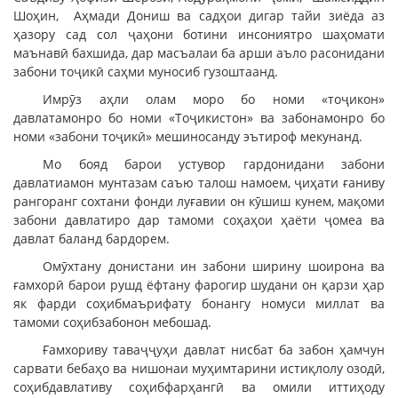
Шоҳин, Аҳмади Дониш ва садҳои дигар тайи зиёда аз
ҳазору сад сол ҷаҳони ботини инсониятро шаҳомати
маънавӣ бахшида, дар масъалаи ба арши аъло расонидани
забони тоҷикӣ саҳми муносиб гузоштаанд.
Имрӯз аҳли олам моро бо номи «тоҷикон»
давлатамонро бо номи «Тоҷикистон» ва забонамонро бо
номи «забони тоҷикӣ» мешиносанду эътироф мекунанд.
Мо бояд барои устувор гардонидани забони
давлатиамон мунтазам саъю талош намоем, ҷиҳати ғаниву
рангоранг сохтани фонди луғавии он кӯшиш кунем, мақоми
забони давлатиро дар тамоми соҳаҳои ҳаёти ҷомеа ва
давлат баланд бардорем.
Омӯхтану донистани ин забони ширину шоирона ва
ғамхорӣ барои рушд ёфтану фарогир шудани он қарзи ҳар
як фарди соҳибмаърифату бонангу номуси миллат ва
тамоми соҳибзабонон мебошад.
Ғамхориву таваҷҷуҳи давлат нисбат ба забон ҳамчун
сарвати бебаҳо ва нишонаи муҳимтарини истиқлолу озодӣ,
соҳибдавлативу соҳибфарҳангӣ ва омили иттиҳоду