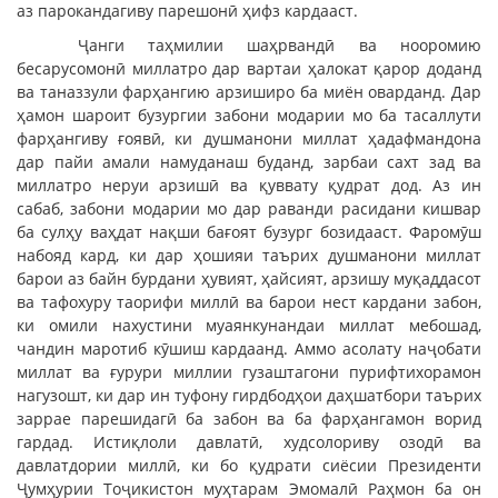
аз парокандагиву парешонӣ ҳифз кардааст.
Ҷанги таҳмилии шаҳрвандӣ ва нооромию
бесарусомонӣ миллатро дар вартаи ҳалокат қарор доданд
ва таназзули фарҳангию арзиширо ба миён оварданд. Дар
ҳамон шароит бузургии забони модарии мо ба тасаллути
фарҳангиву ғоявӣ, ки душманони миллат ҳадафмандона
дар пайи амали намуданаш буданд, зарбаи сахт зад ва
миллатро неруи арзишӣ ва қуввату қудрат дод. Аз ин
сабаб, забони модарии мо дар раванди расидани кишвар
ба сулҳу ваҳдат нақши бағоят бузург бозидааст. Фаромӯш
набояд кард, ки дар ҳошияи таърих душманони миллат
барои аз байн бурдани ҳувият, ҳайсият, арзишу муқаддасот
ва тафохуру таорифи миллӣ ва барои нест кардани забон,
ки омили нахустини муаянкунандаи миллат мебошад,
чандин маротиб кӯшиш кардаанд. Аммо асолату наҷобати
миллат ва ғурури миллии гузаштагони пурифтихорамон
нагузошт, ки дар ин туфону гирдбодҳои даҳшатбори таърих
заррае парешидагӣ ба забон ва ба фарҳангамон ворид
гардад. Истиқлоли давлатӣ, худсолориву озодӣ ва
давлатдории миллӣ, ки бо қудрати сиёсии Президенти
Ҷумҳурии Тоҷикистон муҳтарам Эмомалӣ Раҳмон ба он