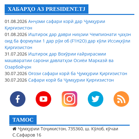
ХАБАРҲО АЗ PRESIDENT.TJ
01.08.2026
Анҷоми сафари корӣ дар Ҷумҳурии
Қирғизистон
01.08.2026
Иштирок дар даври ниҳоии Чемпионати ҷаҳон
оид ба формулаи 1 дар рӯи об (F1H2O) дар кӯли Иссиқкӯли
Қирғизистон
31.07.2026
Иштирок дар Вохӯрии ғайрирасмии
машваратии сарони давлатҳои Осиёи Марказӣ ва
Озарбойҷон
30.07.2026
Оғози сафари корӣ ба Ҷумҳурии Қирғизистон
30.07.2026
Сафари корӣ ба Ҷумҳурии Қирғизистон
ТАМОС
Ҷумҳурии Тоҷикистон, 735360, ш. Кӯлоб, кӯчаи
С.Сафаров 16