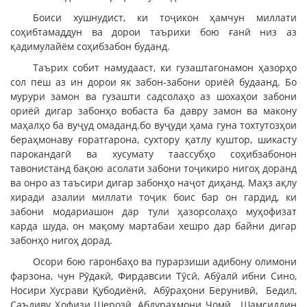
Боиси хушнудист, ки тоҷикон ҳамчун миллати
соҳибтамаддун ва дорои таърихи бою ғанӣ низ аз
қадимулайём соҳибзабон буданд.
Таърих собит намудааст, ки гузаштагонамон ҳазорҳо
сол пеш аз ин дорои як забон-забони ориёӣ будаанд. Бо
мурури замон ва гузашти садсолаҳо аз шохаҳои забони
ориёӣ дигар забонҳо вобаста ба давру замон ва макону
маҳалҳо ба вуҷуд омаданд.бо вуҷуди ҳама гуна тохтутозҳои
бераҳмонаву ғоратгарона, сухтору қатлу куштор, шикасту
парокандагӣ ва хусумату таассубҳо соҳибзабонон
тавонистанд бақою асолати забони тоҷикиро нигоҳ доранд
ва онро аз таъсири дигар забонҳо наҷот диҳанд. Маҳз ақлу
хиради азалии миллати тоҷик боис бар он гардид, ки
забони модариашон дар тули ҳазорсолаҳо муҳофизат
карда шуда, он мақому мартабаи хешро дар байни дигар
забонҳо нигоҳ дорад.
Осори бою гаронбаҳо ва пурарзиши адибону олимони
фарзона, чун Рӯдакӣ, Фирдавсии Тӯсӣ, Абӯалӣ ибни Сино,
Носири Хусрави Қубодиёнӣ, Абӯраҳони Берунивӣ, Бедил,
Саъдиву Ҳофизи Шерозӣ, Абдураҳмони Ҷомӣ, Шамсиддин