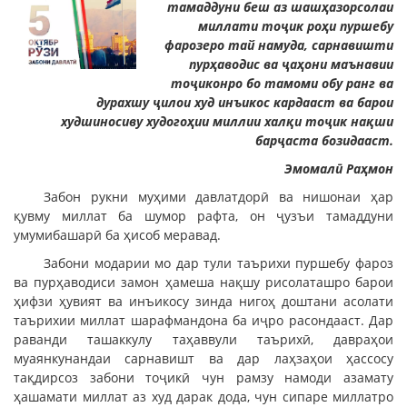
тамаддуни беш аз шашҳазорсолаи
миллати тоҷик роҳи пуршебу
фарозеро тай намуда, сарнавишти
пурҳаводис ва ҷаҳони маънавии
тоҷиконро бо тамоми обу ранг ва
дурахшу ҷилои худ инъикос кардааст ва барои
худшиносиву худогоҳии миллии халқи тоҷик нақши
барҷаста бозидааст.
Эмомалӣ Раҳмон
Забон рукни муҳими давлатдорӣ ва нишонаи ҳар
қувму миллат ба шумор рафта, он ҷузъи тамаддуни
умумибашарӣ ба ҳисоб меравад.
Забони модарии мо дар тули таърихи пуршебу фароз
ва пурҳаводиси замон ҳамеша нақшу рисолаташро барои
ҳифзи ҳувият ва инъикосу зинда нигоҳ доштани асолати
таърихии миллат шарафмандона ба иҷро расондааст. Дар
раванди ташаккулу таҳаввули таърихӣ, давраҳои
муаянкунандаи сарнавишт ва дар лаҳзаҳои ҳассосу
тақдирсоз забони тоҷикӣ чун рамзу намоди азамату
ҳашамати миллат аз худ дарак дода, чун сипаре миллатро