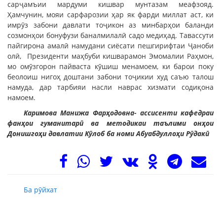
сарҷамъии мардуми кишвар мунтазам меафзояд.
Ҳамчунин, мояи сарфарозии ҳар як фарди миллат аст, ки
имрӯз забони давлати тоҷикон аз минбарҳои баланди
созмонҳои бонуфузи баналмилалӣ садо медиҳад. Тавассути
пайгирона амалӣ намудани сиёсати пешгирифтаи Ҷаноби
олӣ, Президенти маҳбуби кишварамон Эмомалии Раҳмон,
мо омӯзгорон пайваста кӯшиш менамоем, ки барои поку
беолоиш нигоҳ доштани забони тоҷикии худ саъю талош
намуда, дар тарбияи насли наврас хизмати содиқона
намоем.
Каримова Манижа Фарҳодовна- ассисенти кафедраи
фанҳои гуманитарӣ ва методикаи таълими онҳои
Донишгоҳи давлатии Кӯлоб ба номи Абуабдуллоҳи Рӯдакӣ
Ба рӯйхат