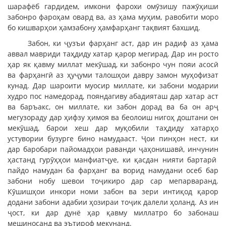
шарафёб гардидем, имкони фарохи омӯзишу пажӯҳиши
забонро фароҳам овард ва, аз ҳама муҳим, равобити моро
бо кишварҳои ҳамзабону ҳамфарҳанг тақвият бахшид.
Забон, ки ҷузъи фарҳанг аст, дар ин радиф аз ҳама
аввал мавриди таҳдиду хатар қарор мегирад. Дар ин росто
ҳар як қавму миллат мекӯшад, ки забонро чун пояи асосӣ
ва фарҳангӣ аз ҳуҷуми талошҳои давру замон муҳофизат
кунад. Дар шароити муосир миллате, ки забони модарии
худро пос намедорад, пояндагиву абадияташ дар хатар аст
ва баръакс, он миллате, ки забон дорад ва ба он арҷ
мегузораду дар ҳифзу ҳимоя ва беолоиш нигоҳ доштани он
мекӯшад, барои хеш дар муқобили таҳдиду хатарҳо
устувории бузурге бино намудааст. Ҷои пинҳон нест, ки
дар баробари пайомадҳои раванди ҷаҳонишавӣ, инчунин
ҳастанд гурӯҳҳои манфиатҷуе, ки қасдан нияти бартарӣ
пайдо намудан ба фарҳанг ва ворид намудани осеб бар
забони нобу шевои тоҷикиро дар сар мепарваранд.
Кӯшишҳои инкори номи забон ва зери интиқод қарор
додани забони адабии ҳозираи тоҷик далели ҳоланд. Аз ин
ҷост, ки дар дунё ҳар қавму миллатро бо забонаш
мешиносанд ва эътироф мекунанд.