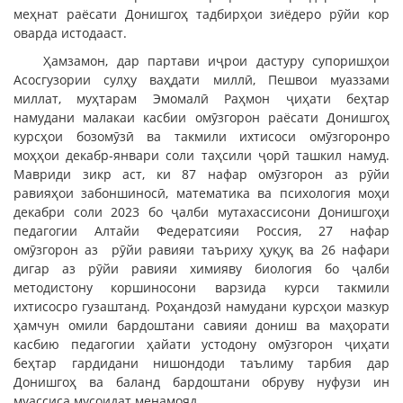
меҳнат раёсати Донишгоҳ тадбирҳои зиёдеро рӯйи кор
оварда истодааст.
Ҳамзамон, дар партави иҷрои дастуру супоришҳои
Асосгузории сулҳу ваҳдати миллӣ, Пешвои муаззами
миллат, муҳтарам Эмомалӣ Раҳмон ҷиҳати беҳтар
намудани малакаи касбии омӯзгорон раёсати Донишгоҳ
курсҳои бозомӯзӣ ва такмили ихтисоси омӯзгоронро
моҳҳои декабр-январи соли таҳсили ҷорӣ ташкил намуд.
Мавриди зикр аст, ки 87 нафар омӯзгорон аз рӯйи
равияҳои забоншиносӣ, математика ва психология моҳи
декабри соли 2023 бо ҷалби мутахассисони Донишгоҳи
педагогии Алтайи Федератсияи Россия, 27 нафар
омӯзгорон аз рӯйи равияи таъриху ҳуқуқ ва 26 нафари
дигар аз рӯйи равияи химияву биология бо ҷалби
методистону коршиносони варзида курси такмили
ихтисосро гузаштанд. Роҳандозӣ намудани курсҳои мазкур
ҳамчун омили бардоштани савияи дониш ва маҳорати
касбию педагогии ҳайати устодону омӯзгорон ҷиҳати
беҳтар гардидани нишондоди таълиму тарбия дар
Донишгоҳ ва баланд бардоштани обруву нуфузи ин
муассиса мусоидат менамояд.