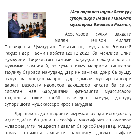
(дар партави иҷрои дастуру
супоришҳои Пешвои миллат
муҳтарам Эмомалӣ Раҳмон)
Асосгузори сулҳу ваҳдати
миллӣ – Пешвои миллат,
Президенти Ҷумҳурии Тоҷикистон, муҳтарам Эмомалӣ
Раҳмон дар Паёми навбатӣ (28.12.2023) ба Маҷлиси Олии
Ҷумҳурии Тоҷикистон тамоми паҳлуҳои соҳаҳои ҳаётан
муҳимми ҷамъиятӣ, аз ҷумла илму маорифи кишварро
таҳлилу баррасӣ намуданд. Дар ин замина, доир ба рушду
нумуъ ва мавқеи маориф дар ҷомеаи муосир сарвари
давлат вазорату идораҳои дахлдорро ҷиҳати ба сатҳи
сифатан нав бардоштани фаъолияти муассисаҳои
таҳсилоти олии касбӣ вазифдор намуда, дастуру
супоришоти мушахассеро ироа намуданд.
Дар воқеъ, дар шароити имрӯзаи рушди истеҳсолоту
иқтисодиёти ба дониш асосёфта маориф якз аз омилҳои
муваффақияти пешрафти давлат ба ҳисоб меравад. Рушди
ҷомеа, таъмини амнияти ҷамъияту давлат, сифати