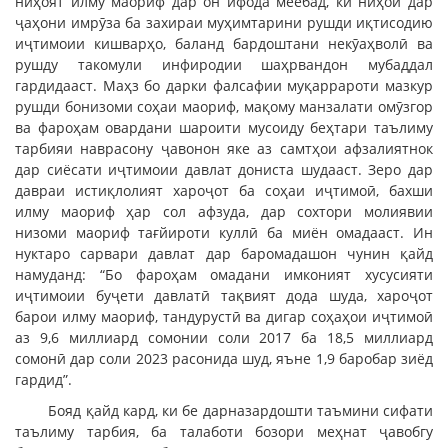
ниҳоят илму маориф дар он ифода меёбад, ки ниҳоӣ дар
ҷаҳони имрӯза ба захираи муҳимтарини рушди иқтисодию
иҷтимоии кишварҳо, баланд бардоштани некӯаҳволӣ ва
рушду такомули инфиродии шаҳрвандон мубаддал
гардидааст. Маҳз бо дарки фалсафии муқаррароти мазкур
рушди бонизоми соҳаи маориф, мақому манзалати омӯзгор
ва фароҳам овардани шароити мусоиду беҳтари таълиму
тарбияи наврасону ҷавонон яке аз самтҳои афзалиятнок
дар сиёсати иҷтимоии давлат дониста шудааст. Зеро дар
давраи истиқлолият хароҷот ба соҳаи иҷтимоӣ, бахши
илму маориф ҳар сол афзуда, дар сохтори молиявии
низоми маориф тағйироти куллӣ ба миён омадааст. Ин
нуктаро сарвари давлат дар баромадашон чунин қайд
намуданд: “Бо фароҳам омадани имконият хусусияти
иҷтимоии буҷети давлатӣ тақвият дода шуда, хароҷот
барои илму маориф, тандурустӣ ва дигар соҳаҳои иҷтимоӣ
аз 9,6 миллиард сомонии соли 2017 ба 18,5 миллиард
сомонӣ дар соли 2023 расонида шуд, яъне 1,9 баробар зиёд
гардид”.
Бояд қайд кард, ки бе дарназардошти таъмини сифати
таълиму тарбия, ба талаботи бозори меҳнат ҷавобгу