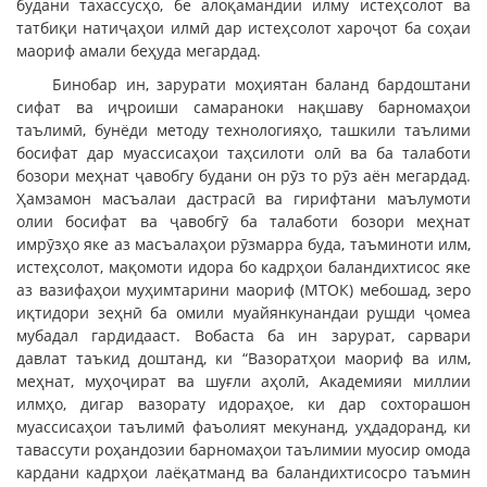
будани тахассусҳо, бе алоқамандии илму истеҳсолот ва
татбиқи натиҷаҳои илмӣ дар истеҳсолот хароҷот ба соҳаи
маориф амали беҳуда мегардад.
Бинобар ин, зарурати моҳиятан баланд бардоштани
сифат ва иҷроиши самараноки нақшаву барномаҳои
таълимӣ, бунёди методу технологияҳо, ташкили таълими
босифат дар муассисаҳои таҳсилоти олӣ ва ба талаботи
бозори меҳнат ҷавобгу будани он рӯз то рӯз аён мегардад.
Ҳамзамон масъалаи дастрасӣ ва гирифтани маълумоти
олии босифат ва ҷавобгӯ ба талаботи бозори меҳнат
имрӯзҳо яке аз масъалаҳои рӯзмарра буда, таъминоти илм,
истеҳсолот, мақомоти идора бо кадрҳои баландихтисос яке
аз вазифаҳои муҳимтарини маориф (МТОК) мебошад, зеро
иқтидори зеҳнӣ ба омили муайянкунандаи рушди ҷомеа
мубадал гардидааст. Вобаста ба ин зарурат, сарвари
давлат таъкид доштанд, ки “Вазоратҳои маориф ва илм,
меҳнат, муҳоҷират ва шуғли аҳолӣ, Академияи миллии
илмҳо, дигар вазорату идораҳое, ки дар сохторашон
муассисаҳои таълимӣ фаъолият мекунанд, уҳдадоранд, ки
тавассути роҳандозии барномаҳои таълимии муосир омода
кардани кадрҳои лаёқатманд ва баландихтисосро таъмин