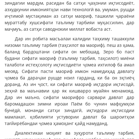
зиндагии мардум, расидан ба сатҳи ҷаҳонии иқтисодиёт,
азхудкунии имкониятҳои нави технологӣ ва, умуман, рушди
иҷтимоӣ мустақиман аз сатҳи маориф, ташкили ҷараёни
мураттабу хушсифати таълиму тарбияи муҳассилин, дар
маҷмуъ, аз сатҳи саводнокии миллат вобаста аст.
Дар ин робита масъалаи калидии таҳкиму ташаккули
низоми таълиму тарбия (таҳсилот ва маориф), пеш аз ҳама,
баланд бардоштани сифати он мебошад. Зеро бо паст
будани сифати маориф (таълиму тарбия, таҳсилот) миёни
талаботи истеҳсолоту иқтисодиёти ҷомеа ихтилоф ба амал
меояд. Сифати пасти маориф имкон намедиҳад давлату
ҷомеа ба дараҷаи рушде ноил гарданд, ки ба он эҳтиёҷ
доранд. Аз ин ҷост, ки сифати маориф иқтдори иқтисодӣ,
зеҳнӣ ва маънавии ҳар як кишварро муайян менамояд.
Дар ин маъно, сифати маорифро сарвари давлат дар
баромадашон зимни ироаи Паём бо чунин мафҳумҳои
бунёдӣ, монанди сатҳи зиндагӣ, иқтидори иқтисодии
мамлакат, қобилияти устувории давлат ба шароитҳои
тағйирёбандаи ҷомеа ҳамоҳанг қайд намуданд.
Диалектикаи моҳият ва зуҳуроти таълиму тарбия,