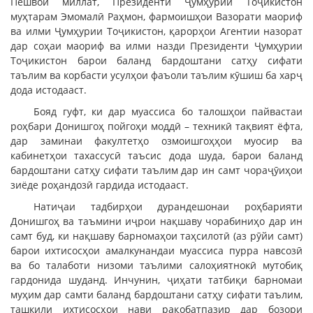
Пешвои миллат, Президенти Ҷумҳурии Тоҷикистон
муҳтарам Эмомалӣ Раҳмон, фармоишҳои Вазорати маориф
ва илми Ҷумҳурии Тоҷикистон, қарорҳои Агентии назорат
дар соҳаи маориф ва илми назди Президенти Ҷумҳурии
Тоҷикистон барои баланд бардоштани сатҳу сифати
таълим ва корбасти усулҳои фаъоли таълим кӯшиш ба харҷ
дода истодааст.
Бояд гуфт, ки дар муассиса бо талошҳои пайвастаи
роҳбари Донишгоҳ пойгоҳи моддӣ – техникӣ тақвият ёфта,
дар заминаи факултетҳо озмоишгоҳҳои муосир ва
кабинетҳои тахассусӣ таъсис дода шуда, барои баланд
бардоштани сатҳу сифати таълим дар ин самт чораҷӯиҳои
зиёде роҳандозӣ гардида истодааст.
Натиҷаи тадбирҳои дурандешонаи роҳбарияти
Донишгоҳ ва таъмини иҷрои нақшаву чорабиниҳо дар ин
самт буд, ки нақшаву барномаҳои таҳсилотӣ (аз рӯйи самт)
барои ихтисосҳои амалкунандаи муассиса пурра навсозӣ
ва бо талаботи низоми таълими салоҳиятнокӣ мутобиқ
гардонида шуданд. Инчунин, ҷиҳати татбиқи барномаи
муҳим дар самти баланд бардоштани сатҳу сифати таълим,
ташкили ихтисосҳои нави рақобатпазир дар бозори