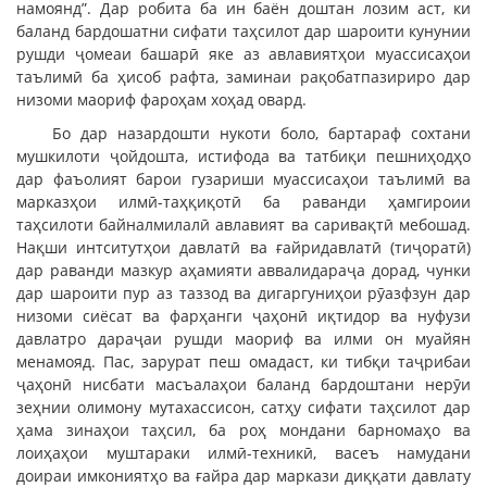
намоянд”. Дар робита ба ин баён доштан лозим аст, ки
баланд бардошатни сифати таҳсилот дар шароити кунунии
рушди ҷомеаи башарӣ яке аз авлавиятҳои муассисаҳои
таълимӣ ба ҳисоб рафта, заминаи рақобатпазириро дар
низоми маориф фароҳам хоҳад овард.
Бо дар назардошти нукоти боло, бартараф сохтани
мушкилоти ҷойдошта, истифода ва татбиқи пешниҳодҳо
дар фаъолият барои гузариши муассисаҳои таълимӣ ва
марказҳои илмӣ-таҳқиқотӣ ба раванди ҳамгироии
таҳсилоти байналмилалӣ авлавият ва саривақтӣ мебошад.
Нақши интситутҳои давлатӣ ва ғайридавлатӣ (тиҷоратӣ)
дар раванди мазкур аҳамияти аввалидараҷа дорад, чунки
дар шароити пур аз таззод ва дигаргуниҳои рӯазфзун дар
низоми сиёсат ва фарҳанги ҷаҳонӣ иқтидор ва нуфузи
давлатро дараҷаи рушди маориф ва илми он муайян
менамояд. Пас, зарурат пеш омадаст, ки тибқи таҷрибаи
ҷаҳонӣ нисбати масъалаҳои баланд бардоштани нерӯи
зеҳнии олимону мутахассисон, сатҳу сифати таҳсилот дар
ҳама зинаҳои таҳсил, ба роҳ мондани барномаҳо ва
лоиҳаҳои муштараки илмӣ-техникӣ, васеъ намудани
доираи имкониятҳо ва ғайра дар маркази диққати давлату