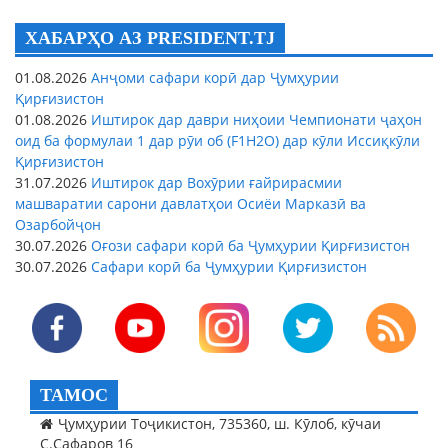
ХАБАРҲО АЗ PRESIDENT.TJ
01.08.2026
Анҷоми сафари корӣ дар Ҷумҳурии
Қирғизистон
01.08.2026
Иштирок дар даври ниҳоии Чемпионати ҷаҳон
оид ба формулаи 1 дар рӯи об (F1H2O) дар кӯли Иссиқкӯли
Қирғизистон
31.07.2026
Иштирок дар Вохӯрии ғайрирасмии
машваратии сарони давлатҳои Осиёи Марказӣ ва
Озарбойҷон
30.07.2026
Оғози сафари корӣ ба Ҷумҳурии Қирғизистон
30.07.2026
Сафари корӣ ба Ҷумҳурии Қирғизистон
ТАМОС
Ҷумҳурии Тоҷикистон, 735360, ш. Кӯлоб, кӯчаи
С.Сафаров 16