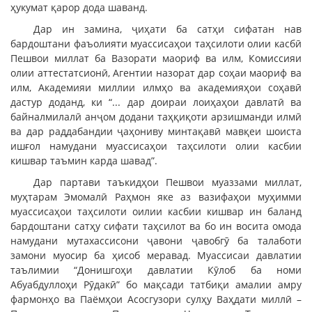
ҳукумат қарор дода шаванд.
Дар ин замина, ҷиҳати ба сатҳи сифатан нав
бардоштани фаъолияти муассисаҳои таҳсилоти олии касбӣ
Пешвои миллат ба Вазорати маориф ва илм, Комиссияи
олии аттестатсионӣ, Агентии назорат дар соҳаи маориф ва
илм, Академияи миллии илмҳо ва академияҳои соҳавӣ
дастур доданд, ки “... дар доираи лоиҳаҳои давлатӣ ва
байналмилалӣ анҷом додани таҳқиқоти арзишманди илмӣ
ва дар раддабандии ҷаҳониву минтақавӣ мавқеи шоиста
ишғол намудани муассисаҳои таҳсилоти олии касбии
кишвар таъмин карда шавад”.
Дар партави таъкидҳои Пешвои муаззами миллат,
муҳтарам Эмомалӣ Раҳмон яке аз вазифаҳои муҳимми
муассисаҳои таҳсилоти оилии касбии кишвар ин баланд
бардоштани сатҳу сифати таҳсилот ва бо ин восита омода
намудани мутахассисони ҷавони ҷавобгӯ ба талаботи
замони муосир ба ҳисоб меравад. Муассисаи давлатии
таълимии “Донишгоҳи давлатии Кӯлоб ба номи
Абуабдуллоҳи Рӯдакӣ” бо мақсади татбиқи амалии амру
фармонҳо ва Паёмҳои Асосгузори сулҳу Ваҳдати миллӣ –