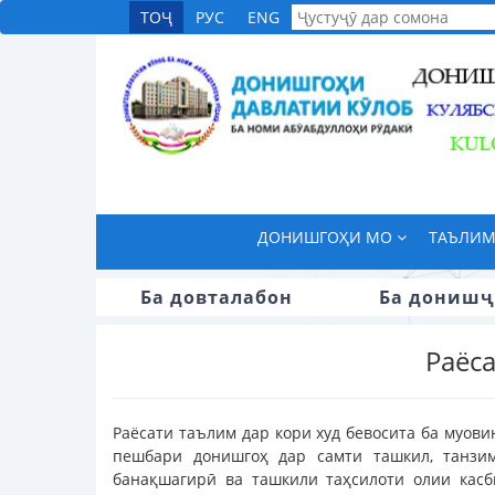
ТОҶ
РУС
ENG
ДОНИШГОҲИ МО
ТАЪЛИ
Ба довталабон
Ба донишҷ
Раёс
Раёсати таълим дар кори худ бевосита ба муови
пешбари донишгоҳ дар самти ташкил, танзим
банақшагирӣ ва ташкили таҳсилоти олии касб