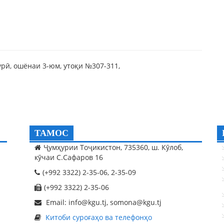
урӣ, ошёнаи 3-юм, утоқи №307-311,
ТАМОС
Ҷумҳурии Тоҷикистон, 735360, ш. Кӯлоб,
кӯчаи С.Сафаров 16
(+992 3322) 2-35-06, 2-35-09
(+992 3322) 2-35-06
Email: info@kgu.tj, somona@kgu.tj
Китоби суроғаҳо ва телефонҳо