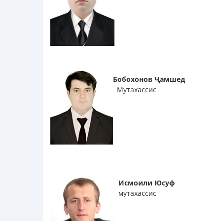
Бобохонов Ҷамшед
Мутахассис
Исмоили Юсуф
мутахассис