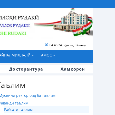
04:46:25
,
Ҷумъа, 07-август
БАЙНАЛМИЛЛАЛӢ
ТАМОС
Докторантура
Ҳамкорон
Таълим
Муовини ректор оид ба таълим
Раванди таълим
Раёсати таълим