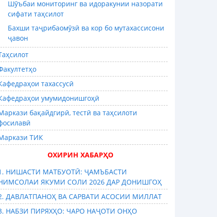
Шӯъбаи мониторинг ва идоракунии назорати
сифати таҳсилот
Бахши таҷрибаомӯзӣ ва кор бо мутахассисони
ҷавон
Таҳсилот
Факултетҳо
Кафедраҳои тахассусӣ
Кафедраҳои умумидонишгоҳӣ
Маркази бақайдгирӣ, тестӣ ва таҳсилоти
фосилавӣ
Маркази ТИК
ОХИРИН ХАБАРҲО
1. НИШАСТИ МАТБУОТӢ: ҶАМЪБАСТИ
НИМСОЛАИ ЯКУМИ СОЛИ 2026 ДАР ДОНИШГОҲ
2. ДАВЛАТПАНОҲ ВА САРВАТИ АСОСИИ МИЛЛАТ
3. НАБЗИ ПИРЯХҲО: ЧАРО НАҶОТИ ОНҲО