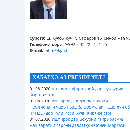
Суроға:
ш. Кӯлоб, кӯч. С.Сафаров 16, бинои маъм
Телефони корӣ:
(+992 8 33 22) 2-51-25
E-mail:
talim@kgu.tj
ХАБАРҲО АЗ PRESIDENT.TJ
01.08.2026
Анҷоми сафари корӣ дар Ҷумҳурии
Қирғизистон
01.08.2026
Иштирок дар даври ниҳоии
Чемпионати ҷаҳон оид ба формулаи 1 дар рӯи об
(F1H2O) дар кӯли Иссиқкӯли Қирғизистон
31.07.2026
Иштирок дар Вохӯрии ғайрирасмии
машваратии сарони давлатҳои Осиёи Марказӣ