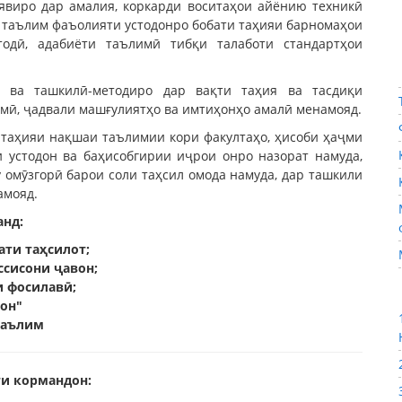
явиро дар амалия, коркарди воситаҳои айёнию техникӣ
 таълим фаъолияти устодонро бобати таҳияи барномаҳои
одӣ, адабиёти таълимӣ тибқи талаботи стандартҳои
 ва ташкилӣ-методиро дар вақти таҳия ва тасдиқи
имӣ, ҷадвали машғулиятҳо ва имтиҳонҳо амалӣ менамояд.
 таҳияи нақшаи таълимии кори факултаҳо, ҳисоби ҳаҷми
 устодон ва баҳисобгирии иҷрои онро назорат намуда,
 омӯзгорӣ барои соли таҳсил омода намуда, дар ташкили
амояд.
анд:
ти таҳсилот;
ссисони ҷавон;
и фосилавӣ;
он"
таълим
и кормандон: