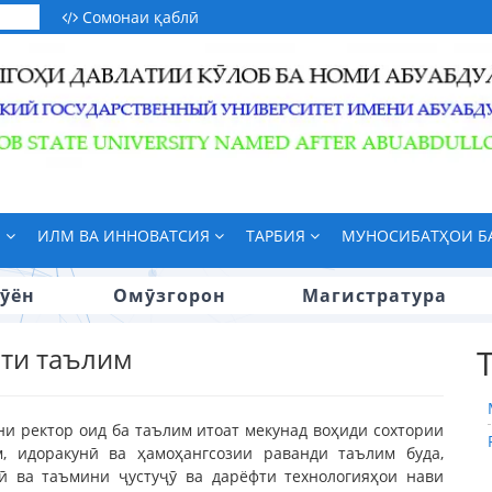
Сомонаи қаблӣ
М
ИЛМ ВА ИННОВАТСИЯ
ТАРБИЯ
МУНОСИБАТҲОИ 
ӯён
Омӯзгорон
Магистратура
ати таълим
ни ректор оид ба таълим итоат мекунад воҳиди сохтории
, идоракунӣ ва ҳамоҳангсозии раванди таълим буда,
ӣ ва таъмини ҷустуҷӯ ва дарёфти технологияҳои нави