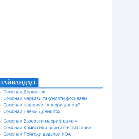
ПАЙВАНДҲО
Сомонаи Донишгоҳ
Сомонаи маркази таҳсилоти фосилавӣ
Сомонаи нашрияи "Анвори дониш"
Сомонаи Паёми Донишгоҳ
Сомонаи Вазорати маориф ва илм
Сомонаи Комиссияи олии аттестатсионӣ
Сомонаи Пойгоҳи додаҳои КОА