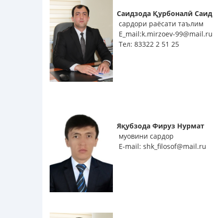
Саидзода Қурбоналӣ Саид
сардори раёсати таълим
E_mail:k.mirzoev-99@mail.ru
Тел: 83322 2 51 25
Яқубзода Фируз Нурмат
муовини сардор
E-mail: shk_filosof@mail.ru