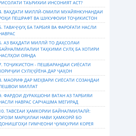
РИСОЛАТИ ТАЪРИХИИ ИНСОНИЯТ АСТ?
4. ВАҲДАТИ МИЛЛӢ-ОМИЛИ МУАЙЯНКУНАНДАИ
РОҲИ ПЕШРАФТ ВА ШУКУФОИИ ТОҶИКИСТОН
5. ТАВАҶҶУҲ БА ТАРБИЯ ВА ФАРОҒАТИ НАСЛИ
НАВРАС
6. АЗ ВАҲДАТИ МИЛЛӢ ТО ДАҲСОЛАИ
БАЙНАЛМИЛАЛИИ ТАҲКИМИ СУЛҲ БА ХОТИРИ
НАСЛҲОИ ОЯНДА
7. ТОҶИКИСТОН - ПЕШБАРАНДАИ СИЁСАТИ
ХОРИҶИИ СУЛҲҶӮЁНА ДАР ҶАҲОН
8. МАОРИФ ДАР МЕҲВАРИ СИЁСАТИ СОЗАНДАИ
ПЕШВОИ МИЛЛАТ
9. ФАРДОИ ДУРАХШОНИ ВАТАН АЗ ТАРБИЯИ
НАСЛИ НАВРАС САРЧАШМА МЕГИРАД
10. ТАВСЕАИ ҲАМКОРИИ БАЙНАЛМИЛАЛӢ:
ОҒОЗИ МАРҲИЛАИ НАВИ ҲАМКОРӢ БО
ДОНИШГОҲИ ГИМЧЕОНИ ҶУМҲУРИИ КОРЕЯ