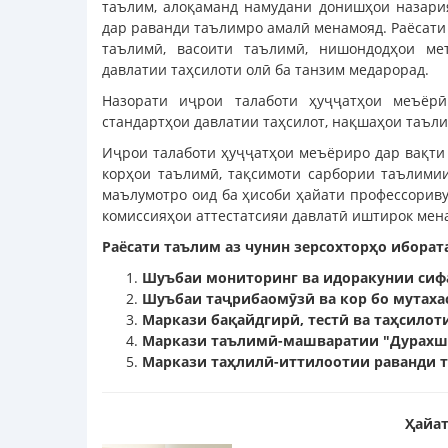
таълим, алоқаманд намудани донишҳои назари
дар раванди таълимро амалӣ менамояд. Раёсати
таълимӣ, васоити таълимӣ, нишондодҳои мет
давлатии таҳсилоти олӣ ба танзим медарорад.
Назорати иҷрои талаботи ҳуҷҷатҳои меъёрӣ
стандартҳои давлатии таҳсилот, нақшаҳои таъл
Иҷрои талаботи ҳуҷҷатҳои меъёриро дар вақти
корҳои таълимӣ, тақсимоти сарбории таълимии
маълумотро оид ба ҳисоби ҳайати профессориву
комиссияҳои аттестатсияи давлатӣ иштирок мен
Раёсати таълим аз чунин зерсохторҳо иборат
Шуъбаи мониторинг ва идоракунии сифа
Шуъбаи таҷрибаомӯзӣ ва кор бо мутаха
Маркази бақайдгирӣ, тестӣ ва таҳсилот
Маркази таълимӣ-машваратии "Дурахш
Маркази таҳлилӣ-иттилоотии раванди 
Ҳайат