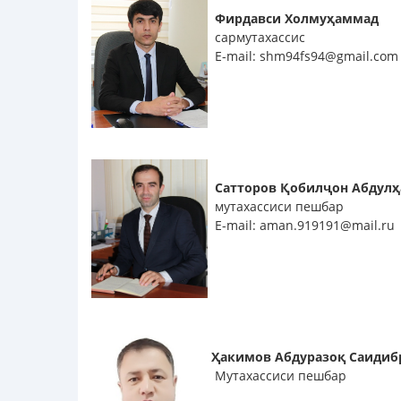
Фирдавси Холмуҳаммад
сармутахассис
E-mail: shm94fs94@gmail.co
Сатторов Қобилҷон Абдул
мутахассиси пешбар
E-mail: aman.919191@mail.ru
Ҳакимов Абдуразоқ Саиди
Мутахассиси пешбар