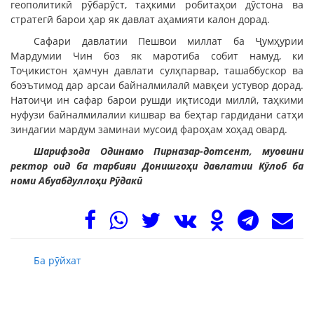
геополитикӣ рӯбарӯст, таҳкими робитаҳои дӯстона ва
стратегӣ барои ҳар як давлат аҳамияти калон дорад.
Сафари давлатии Пешвои миллат ба Ҷумҳурии
Мардумии Чин боз як маротиба собит намуд, ки
Тоҷикистон ҳамчун давлати сулҳпарвар, ташаббускор ва
боэътимод дар арсаи байналмилалӣ мавқеи устувор дорад.
Натоиҷи ин сафар барои рушди иқтисоди миллӣ, таҳкими
нуфузи байналмилалии кишвар ва беҳтар гардидани сатҳи
зиндагии мардум заминаи мусоид фароҳам хоҳад овард.
Шарифзода Одинамо Пирназар-дотсент, муовини
ректор оид ба тарбияи Донишгоҳи давлатии Кӯлоб ба
номи Абуабдуллоҳи Рӯдакӣ
Ба рӯйхат