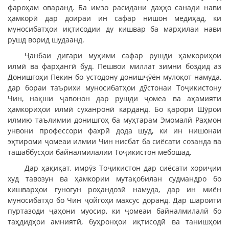
фароҳам оваранд. Ба имзо расидани даҳҳо санади нави
ҳамкорӣ дар доираи ин сафар нишон медиҳад, ки
муносибатҳои иқтисодии ду кишвар ба марҳилаи нави
рушд ворид шудаанд.
Ҷанбаи дигари муҳими сафар рушди ҳамкориҳои
илмӣ ва фарҳангӣ буд. Пешвои миллат зимни боздид аз
Донишгоҳи Пекин бо устодону донишҷӯён мулоқот намуда,
дар бораи таърихи муносибатҳои дӯстонаи Тоҷикистону
Чин, нақши ҷавонон дар рушди ҷомеа ва аҳамияти
ҳамкориҳои илмӣ суханронӣ карданд. Бо қарори Шӯрои
илмию таълимии донишгоҳ ба муҳтарам Эмомалӣ Раҳмон
унвони профессори фахрӣ дода шуд, ки ин нишонаи
эҳтироми ҷомеаи илмии Чин нисбат ба сиёсати созанда ва
ташаббусҳои байналмилалии Тоҷикистон мебошад.
Дар ҳақиқат, имрӯз Тоҷикистон дар сиёсати хориҷии
худ тавозун ва ҳамкории мутақобилан судмандро бо
кишварҳои гуногун роҳандозӣ намуда, дар ин миён
муносибатҳо бо Чин ҷойгоҳи махсус доранд. Дар шароити
пуртазоди ҷаҳони муосир, ки ҷомеаи байналмилалӣ бо
таҳдидҳои амниятӣ, буҳронҳои иқтисодӣ ва танишҳои