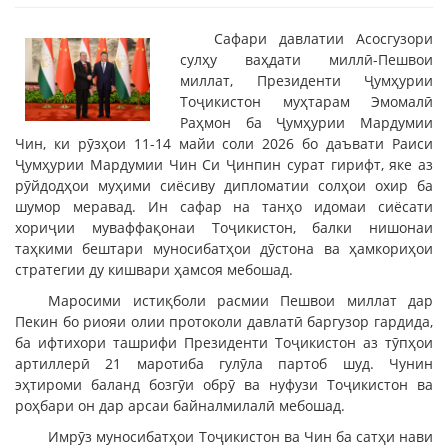
Сафари давлатии Асосгузори
сулҳу ваҳдати миллӣ-Пешвои
миллат, Президенти Ҷумҳурии
Тоҷикистон муҳтарам Эмомалӣ
Раҳмон ба Ҷумҳурии Мардумии
Чин, ки рӯзҳои 11-14 майи соли 2026 бо даъвати Раиси
Ҷумҳурии Мардумии Чин Си Ҷинпин сурат гирифт, яке аз
рӯйдодҳои муҳими сиёсиву дипломатии солҳои охир ба
шумор меравад. Ин сафар на танҳо идомаи сиёсати
хориҷии муваффақонаи Тоҷикистон, балки нишонаи
таҳкими бештари муносибатҳои дӯстона ва ҳамкориҳои
стратегии ду кишвари ҳамсоя мебошад.
Маросими истиқболи расмии Пешвои миллат дар
Пекин бо риояи олии протоколи давлатӣ баргузор гардида,
ба ифтихори ташрифи Президенти Тоҷикистон аз тӯпҳои
артиллерӣ 21 маротиба гулӯла партоб шуд. Чунин
эҳтироми баланд бозгӯи обрӯ ва нуфузи Тоҷикистон ва
роҳбари он дар арсаи байналмилалӣ мебошад.
Имрӯз муносибатҳои Тоҷикистон ва Чин ба сатҳи нави