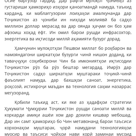
Осиё баргузор гардид. Дар рафти мулоқот ҷонибҳо аз
густариши ҳамкориҳо изҳори қаноатмандӣ намуда, таъкид
карданд, ки маблағгузории лоиҳаҳои амалкунанда дар
Тоҷикистон аз ҷониби ин ниҳоди молиявӣ ба садҳо
миллион доллар мерасад ва дар оянда ҳаҷми он боз ҳам
афзоиш хоҳад ёфт. Ин омил барои рушди инфрасохтор,
энергетика ва иқтисоди миллӣ аҳамияти бузург дорад.
Ҳамчунин мулоқотҳои Пешвои миллат бо роҳбарон ва
намояндагони ширкатҳои бузурги чинӣ нишон доданд, ки
таваҷҷуҳи соҳибкорони Чин ба имкониятҳои иқтисодии
Тоҷикистон рӯз ба рӯз бештар мегардад. Имрӯз дар
Тоҷикистон садҳо ширкатҳои муштараки тоҷикӣ-чинӣ
фаъолият намуда, дар бахшҳои саноат, энергетика,
роҳсозӣ, истихроҷи маъдан ва технология саҳми назаррас
мегузоранд.
Қобили таъкид аст, ки яке аз ҳадафҳои стратегии
Ҳукумати Ҷумҳурии Тоҷикистон рушди саноати миллӣ ва
коркарди амиқи ашёи хом дар дохили кишвар мебошад.
Дар ин самт ҳамкориҳо бо Чин метавонанд барои таъсиси
корхонаҳои муштарак, ҷорӣ намудани технологияҳои
муосир ва таъсиси ҷойҳои нави корӣ заминаи мусоид