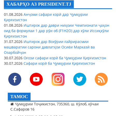
ХАБАРҲО АЗ PRESIDENT.TJ
01.08.2026
Анҷоми сафари корӣ дар Ҷумҳурии
Қирғизистон
01.08.2026
Иштирок дар даври ниҳоии Чемпионати ҷаҳон
оид ба формулаи 1 дар рӯи об (F1H2O) дар кӯли Иссиқкӯли
Қирғизистон
31.07.2026
Иштирок дар Вохӯрии ғайрирасмии
машваратии сарони давлатҳои Осиёи Марказӣ ва
Озарбойҷон
30.07.2026
Оғози сафари корӣ ба Ҷумҳурии Қирғизистон
30.07.2026
Сафари корӣ ба Ҷумҳурии Қирғизистон
ТАМОС
Ҷумҳурии Тоҷикистон, 735360, ш. Кӯлоб, кӯчаи
С.Сафаров 16