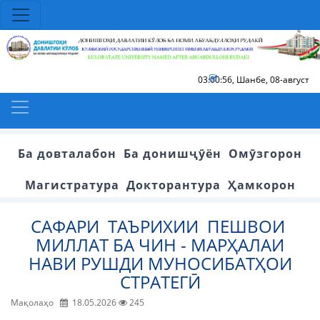
03:00:57
,
Шанбе, 08-август
Ба довталабон
Ба донишҷӯён
Омӯзгорон
Магистратура
Докторантура
Ҳамкорон
САФАРИ ТАЪРИХИИ ПЕШВОИ
МИЛЛАТ БА ЧИН - МАРҲАЛАИ
НАВИ РУШДИ МУНОСИБАТҲОИ
СТРАТЕГӢ
Мақолаҳо
18.05.2026
245