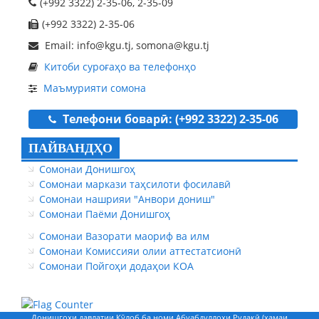
(+992 3322) 2-35-06, 2-35-09
(+992 3322) 2-35-06
Email: info@kgu.tj, somona@kgu.tj
Китоби суроғаҳо ва телефонҳо
Маъмурияти сомона
Телефони боварӣ: (+992 3322) 2-35-06
ПАЙВАНДҲО
Сомонаи Донишгоҳ
Сомонаи маркази таҳсилоти фосилавӣ
Сомонаи нашрияи "Анвори дониш"
Сомонаи Паёми Донишгоҳ
Сомонаи Вазорати маориф ва илм
Сомонаи Комиссияи олии аттестатсионӣ
Сомонаи Пойгоҳи додаҳои КОА
Донишгоҳи давлатии Кӯлоб ба номи Абуабдуллоҳи Рудакӣ (ҳамаи