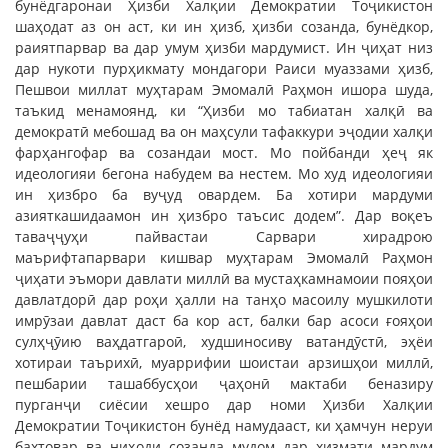
бунёдгаронаи Ҳизби Халқии Демократии Тоҷикистон
шаҳодат аз он аст, ки ин ҳизб, ҳизби созанда, бунёдкор,
раиятпарвар ва дар умум ҳизби мардумист. Ин ҷиҳат низ
дар нукоти пурҳикмату мондагори Раиси муаззами ҳизб,
Пешвои миллат муҳтарам Эмомалӣ Раҳмон ишора шуда,
таъкид менамоянд, ки “Ҳизби мо табиатан халқӣ ва
демократӣ мебошад ва он маҳсули тафаккури эҷодии халқи
фарҳангофар ва созандаи мост. Мо пойбанди ҳеҷ як
идеологияи бегона набудем ва нестем. Мо худ идеологияи
ин ҳизбро ба вуҷуд овардем. Ба хотири мардуми
азияткашидаамон ин ҳизбро таъсис додем”. Дар воқеъ
таваҷҷуҳи пайвастаи Сарвари хирадрою
маърифтапарвари кишвар муҳтарам Эмомалӣ Раҳмон
ҷиҳати эъмори давлати миллӣ ва мустаҳкамнамоии пояҳои
давлатдорӣ дар роҳи ҳалли на танҳо масоилу мушкилоти
имрӯзаи давлат даст ба кор аст, балки бар асоси ғояҳои
сулҳҷӯию ваҳдатгароӣ, худшиносиву ватандӯстӣ, эҳёи
хотираи таърихӣ, муаррифии шоистаи арзишҳои миллӣ,
пешбарии ташаббусҳои ҷаҳонӣ мактаби беназиру
пурганҷи сиёсии хешро дар номи Ҳизби Халқии
Демократии Тоҷикистон бунёд намудааст, ки ҳамчун неруи
бахтовар ва ниҳоди созанда мудом дар хизмати мардум