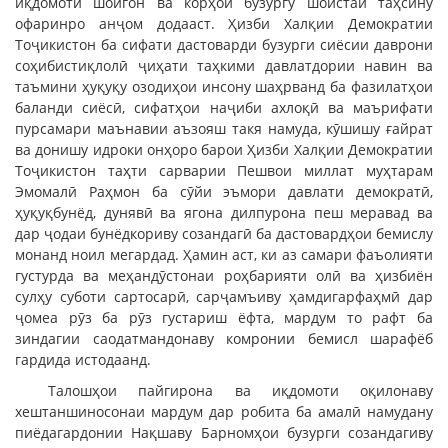
иқдомоти шойгон ва корҳои бузургу шоистаи таҳсину
офаринро анҷом додааст. Ҳизби Халқии Демократии
Тоҷикистон ба сифати дастоварди бузурги сиёсии даврони
соҳибистиқлолӣ ҷиҳати таҳкими давлатдории навин ва
таъмини ҳуқуқу озодиҳои инсону шаҳрванд ба фазилатҳои
баланди сиёсӣ, сифатҳои наҷиби ахлоқӣ ва маърифати
пурсамари маънавии аъзояш такя намуда, кӯшишу ғайрат
ва донишу идроки онҳоро барои Ҳизби Халқии Демократии
Тоҷикистон таҳти сарварии Пешвои миллат муҳтарам
Эмомалӣ Раҳмон ба сӯйи эъмори давлати демократӣ,
ҳуқуқбунёд, дунявӣ ва ягона дилпурона пеш меравад ва
дар ҷодаи бунёдкориву созандагӣ ба дастовардҳои бемислу
монанд ноил мегардад. Ҳамин аст, ки аз самари фаъолияти
густурда ва меҳандӯстонаи роҳбарияти олӣ ва ҳизбиён
сулҳу суботи сартосарӣ, сарҷамъиву ҳамдигарфаҳмӣ дар
ҷомеа рӯз ба рӯз густариш ёфта, мардум то рафт ба
зиндагии саодатмандонаву комронии бемисл шарафёб
гардида истодаанд.
Талошҳои пайгирона ва иқдомоти оқилонаву
хештаншиносонаи мардум дар робита ба амалӣ намудану
пиёдагардонии Нақшаву Барномҳои бузурги созандагиву