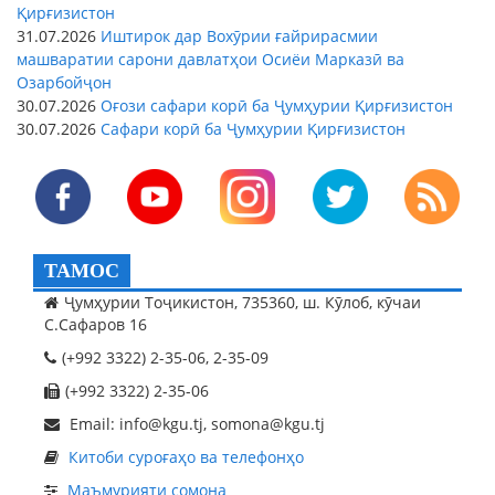
Қирғизистон
31.07.2026
Иштирок дар Вохӯрии ғайрирасмии
машваратии сарони давлатҳои Осиёи Марказӣ ва
Озарбойҷон
30.07.2026
Оғози сафари корӣ ба Ҷумҳурии Қирғизистон
30.07.2026
Сафари корӣ ба Ҷумҳурии Қирғизистон
ТАМОС
Ҷумҳурии Тоҷикистон, 735360, ш. Кӯлоб, кӯчаи
С.Сафаров 16
(+992 3322) 2-35-06, 2-35-09
(+992 3322) 2-35-06
Email: info@kgu.tj, somona@kgu.tj
Китоби суроғаҳо ва телефонҳо
Маъмурияти сомона