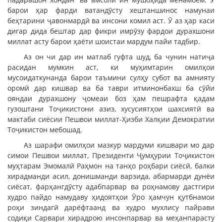
барои ҳар фарди ватандӯсту хештаншинос намунаи
беҳтарини ҷавонмардӣ ва инсони комил аст. Ӯ аз ҳар каси
дигар дида бештар дар фикри имрӯзу фардои дурахшони
миллат асту барои ҳаёти шоистаи мардум пайи тадбир.
Аз он чи дар ин матлаб гуфта шуд, ба чунин натиҷа
расидан мумкин аст, ки муҳимтарин омилҳои
мусоидаткунанда барои таъмини сулҳу субот ва амнияту
оромӣ дар кишвар ва ба таври итминонбахш ба сӯйи
ояндаи дурахшону ҷомеаи боз ҳам пешрафта қадам
гузоштани Тоҷикистони азиз, хусусиятҳои шахсиятӣ ва
мактаби сиёсии Пешвои миллат-Ҳизби Халқии Демократии
Тоҷикистон мебошад.
Аз шарафи омилҳои мазкур мардуми кишвари мо дар
симои Пешвои миллат, Президенти Ҷумҳурии Тоҷикистон
муҳтарам Эмомалӣ Раҳмон на танҳо роҳбари сиёсӣ, балки
хирадманди асил, донишманди варзида, абармарди дунёи
сиёсат, фарҳангдӯсту адабпарвар ва роҳнамову дастгири
худро пайдо намудаву ҳидоятҳои Ӯро ҳамчун қутбнамои
роҳи зиндагӣ дарёфтаанд ва худро мухлису пайрави
содиқи Сарвари хирадрою инсонпарвар ва меҳанпарасту