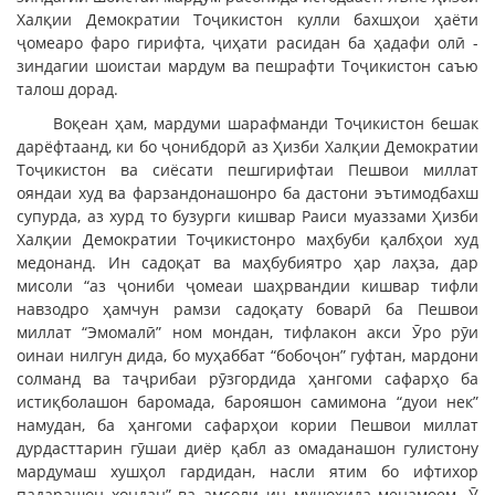
Халқии Демократии Тоҷикистон кулли бахшҳои ҳаёти
ҷомеаро фаро гирифта, ҷиҳати расидан ба ҳадафи олӣ -
зиндагии шоистаи мардум ва пешрафти Тоҷикистон саъю
талош дорад.
Воқеан ҳам, мардуми шарафманди Тоҷикистон бешак
дарёфтаанд, ки бо ҷонибдорӣ аз Ҳизби Халқии Демократии
Тоҷикистон ва сиёсати пешгирифтаи Пешвои миллат
ояндаи худ ва фарзандонашонро ба дастони эътимодбахш
супурда, аз хурд то бузурги кишвар Раиси муаззами Ҳизби
Халқии Демократии Тоҷикистонро маҳбуби қалбҳои худ
медонанд. Ин садоқат ва маҳбубиятро ҳар лаҳза, дар
мисоли “аз ҷониби ҷомеаи шаҳрвандии кишвар тифли
навзодро ҳамчун рамзи садоқату боварӣ ба Пешвои
миллат “Эмомалӣ” ном мондан, тифлакон акси Ӯро рӯи
оинаи нилгун дида, бо муҳаббат “бобоҷон” гуфтан, мардони
солманд ва таҷрибаи рӯзгордида ҳангоми сафарҳо ба
истиқболашон баромада, барояшон самимона “дуои нек”
намудан, ба ҳангоми сафарҳои кории Пешвои миллат
дурдасттарин гӯшаи диёр қабл аз омаданашон гулистону
мардумаш хушҳол гардидан, насли ятим бо ифтихор
падарашон хондан” ва амсоли ин мушоҳида менамоем. Ӯ