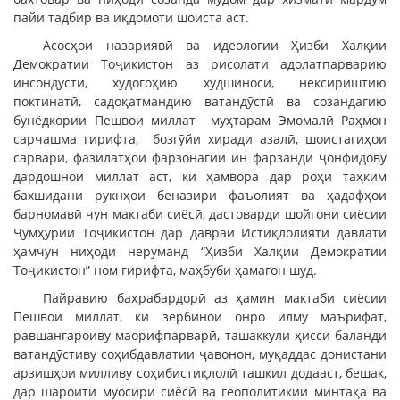
пайи тадбир ва иқдомоти шоиста аст.
Асосҳои назариявӣ ва идеологии Ҳизби Халқии
Демократии Тоҷикистон аз рисолати адолатпарварию
инсондӯстӣ, худогоҳию худшиносӣ, нексириштию
поктинатӣ, садоқатмандию ватандӯстӣ ва созандагию
бунёдкории Пешвои миллат муҳтарам Эмомалӣ Раҳмон
сарчашма гирифта, бозгӯйи хиради азалӣ, шоистагиҳои
сарварӣ, фазилатҳои фарзонагии ин фарзанди ҷонфидову
дардошнои миллат аст, ки ҳамвора дар роҳи таҳким
бахшидани рукнҳои беназири фаъолият ва ҳадафҳои
барномавӣ чун мактаби сиёсӣ, дастоварди шойгони сиёсии
Ҷумҳурии Тоҷикистон дар давраи Истиқлолияти давлатӣ
ҳамчун ниҳоди неруманд “Ҳизби Халқии Демократии
Тоҷикистон” ном гирифта, маҳбуби ҳамагон шуд.
Пайравию баҳрабардорӣ аз ҳамин мактаби сиёсии
Пешвои миллат, ки зербинои онро илму маърифат,
равшангароиву маорифпарварӣ, ташаккули ҳисси баланди
ватандӯстиву соҳибдавлатии ҷавонон, муқаддас донистани
арзишҳои милливу соҳибистиқлолӣ ташкил додааст, бешак,
дар шароити муосири сиёсӣ ва геополитикии минтақа ва