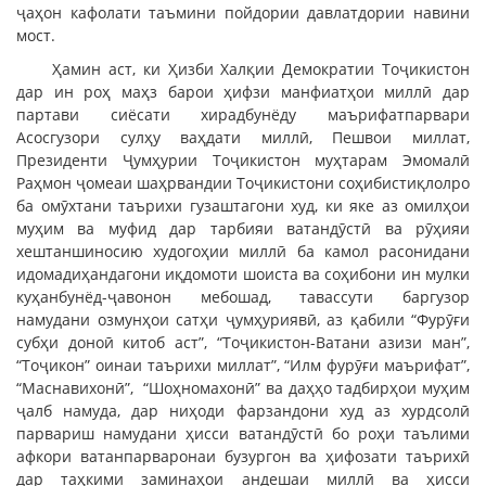
ҷаҳон кафолати таъмини пойдории давлатдории навини
мост.
Ҳамин аст, ки Ҳизби Халқии Демократии Тоҷикистон
дар ин роҳ маҳз барои ҳифзи манфиатҳои миллӣ дар
партави сиёсати хирадбунёду маърифатпарвари
Асосгузори сулҳу ваҳдати миллӣ, Пешвои миллат,
Президенти Ҷумҳурии Тоҷикистон муҳтарам Эмомалӣ
Раҳмон ҷомеаи шаҳрвандии Тоҷикистони соҳибистиқлолро
ба омӯхтани таърихи гузаштагони худ, ки яке аз омилҳои
муҳим ва муфид дар тарбияи ватандӯстӣ ва рӯҳияи
хештаншиносию худогоҳии миллӣ ба камол расонидани
идомадиҳандагони иқдомоти шоиста ва соҳибони ин мулки
куҳанбунёд-ҷавонон мебошад, тавассути баргузор
намудани озмунҳои сатҳи ҷумҳуриявӣ, аз қабили “Фурӯғи
субҳи доноӣ китоб аст”, “Тоҷикистон-Ватани азизи ман”,
“Тоҷикон” оинаи таърихи миллат”, “Илм фурӯғи маърифат”,
“Маснавихонӣ”, “Шоҳномахонӣ” ва даҳҳо тадбирҳои муҳим
ҷалб намуда, дар ниҳоди фарзандони худ аз хурдсолӣ
парвариш намудани ҳисси ватандӯстӣ бо роҳи таълими
афкори ватанпарваронаи бузургон ва ҳифозати таърихӣ
дар таҳкими заминаҳои андешаи миллӣ ва ҳисси