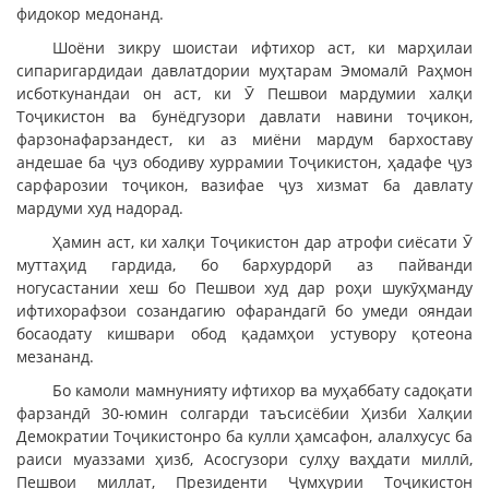
фидокор медонанд.
Шоёни зикру шоистаи ифтихор аст, ки марҳилаи
сипаригардидаи давлатдории муҳтарам Эмомалӣ Раҳмон
исботкунандаи он аст, ки Ӯ Пешвои мардумии халқи
Тоҷикистон ва бунёдгузори давлати навини тоҷикон,
фарзонафарзандест, ки аз миёни мардум бархоставу
андешае ба ҷуз ободиву хуррамии Тоҷикистон, ҳадафе ҷуз
сарфарозии тоҷикон, вазифае ҷуз хизмат ба давлату
мардуми худ надорад.
Ҳамин аст, ки халқи Тоҷикистон дар атрофи сиёсати Ӯ
муттаҳид гардида, бо бархурдорӣ аз пайванди
ногусастании хеш бо Пешвои худ дар роҳи шукӯҳманду
ифтихорафзои созандагию офарандагӣ бо умеди ояндаи
босаодату кишвари обод қадамҳои устувору қотеона
мезананд.
Бо камоли мамнунияту ифтихор ва муҳаббату садоқати
фарзандӣ 30-юмин солгарди таъсисёбии Ҳизби Халқии
Демократии Тоҷикистонро ба кулли ҳамсафон, алалхусус ба
раиси муаззами ҳизб, Асосгузори сулҳу ваҳдати миллӣ,
Пешвои миллат, Президенти Ҷумҳурии Тоҷикистон