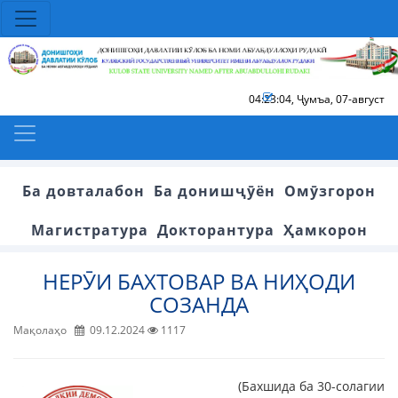
04:23:05
,
Ҷумъа, 07-август
Ба довталабон
Ба донишҷӯён
Омӯзгорон
Магистратура
Докторантура
Ҳамкорон
НЕРӮИ БАХТОВАР ВА НИҲОДИ
СОЗАНДА
Мақолаҳо
09.12.2024
1117
(Бахшида ба 30-солагии