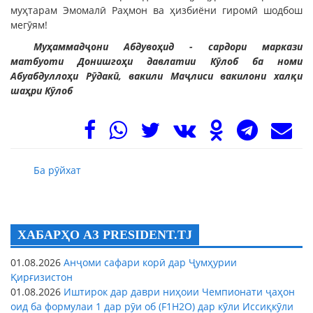
муҳтарам Эмомалӣ Раҳмон ва ҳизбиёни гиромӣ шодбош
мегӯям!
Муҳаммадҷони Абдувоҳид - сардори маркази
матбуоти Донишгоҳи давлатии Кӯлоб ба номи
Абуабдуллоҳи Рӯдакӣ, вакили Маҷлиси вакилони халқи
шаҳри Кӯлоб
Ба рӯйхат
ХАБАРҲО АЗ PRESIDENT.TJ
01.08.2026
Анҷоми сафари корӣ дар Ҷумҳурии
Қирғизистон
01.08.2026
Иштирок дар даври ниҳоии Чемпионати ҷаҳон
оид ба формулаи 1 дар рӯи об (F1H2O) дар кӯли Иссиқкӯли