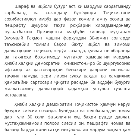
Шараф ва иқболи бузург аст, ки мардуми саодатманду
сарбаланд ва созандаву бунёдкори Тоҷикистони
соҳибистиқлол имрӯз дар фазои комили амну осоиш ва
пешрафту шукуфоӣ таҳти роҳбарии хирадмандонаву
нусратбахши Президенти маҳбуби кишвар муҳтарам
Эмомалӣ Раҳмон ҷашни фархундаи 30-юмин солгарди
таъсисёбии “омили бақои бахту иқбол ва зимоми
давлатдории тоҷикон, нерӯи созанда, қувваи пешбаранда
ва такягоҳи боэътимоду муттакои ҳамешагии мардум-
Ҳизби Халқии Демократии Тоҷикистон»-ро бо шукргузорию
ифтихор аз дастовардҳои беназири даврони истиқлол
таҷлил намуда, зери ливои сулҳу ваҳдат ва ҳамдилию
ҳамраъйии сартосарӣ ҷиҳати расидан ба аҳдофи бузурги
миллатсозиву давлатдорӣ қадамҳои устувор гузошта
истодаанд.
Ҳизби Халқии Демократии Тоҷикистон ҳамчун неруи
бузурги сиёсии созанда, бунёдкор ва пешбарандаи ҷомеа
дар тули 30 соли фаъолияти худ баҳри рушди давлат,
мустаҳкамнамоии пояҳои сиёсии он, пешрафти ҷомеа ва
баланд бардоштани сатҳи некӯаҳволии мардум воқеан ҳам