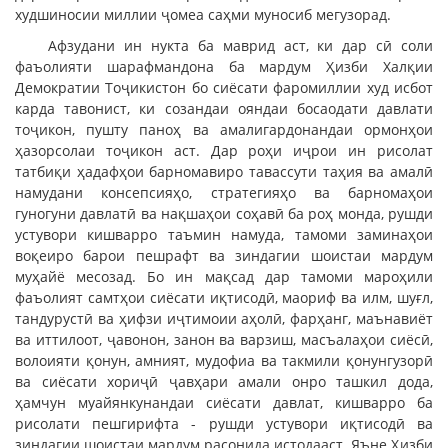
худшиносии миллии ҷомеа саҳми муносиб мегузорад.
Афзудани ин нукта ба маврид аст, ки дар сӣ соли
фаъолияти шарафмандона ба мардум Ҳизби Халқии
Демократии Тоҷикистон бо сиёсати фаромиллии худ исбот
карда тавонист, ки созандаи ояндаи босаодати давлати
тоҷикон, пушту паноҳ ва амалигардонандаи ормонҳои
ҳазорсолаи тоҷикон аст. Дар роҳи иҷрои ин рисолат
татбиқи ҳадафҳои барномавиро тавассути таҳия ва амалӣ
намудани консепсияҳо, стратегияҳо ва барномаҳои
гуногуни давлатӣ ва нақшаҳои соҳавӣ ба роҳ монда, рушди
устувори кишварро таъмин намуда, тамоми заминаҳои
воқеиро барои пешрафт ва зиндагии шоистаи мардум
муҳайё месозад. Бо ин мақсад дар тамоми мароҳили
фаъолият самтҳои сиёсати иқтисодӣ, маориф ва илм, шуғл,
тандурустӣ ва ҳифзи иҷтимоии аҳолӣ, фарҳанг, маънавиёт
ва иттилоот, ҷавонон, занон ва варзиш, масъалаҳои сиёсӣ,
волоияти қонун, амният, мудофиа ва такмили қонунгузорӣ
ва сиёсати хориҷӣ ҷавҳари амали онро ташкил дода,
ҳамчун муайянкунандаи сиёсати давлат, кишварро ба
рисолати пешгирифта - рушди устувори иқтисодӣ ва
зиндагии шоистаи мардум расонида истодааст. Яъне Ҳизби