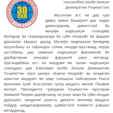
таъсисёбии Ҳизби Халқии
Демократии Тоҷикистон)
Мусаллам аст, ки дар ҳар
давру замон башарият дар ҷодаи
давлатдориву давлатсозӣ ба
маҷмӯи андешаҳои созандаву
бунёдкор ва таҳрикдиҳанда ба суйи пешрафт ва фардои
дурахшон зарурат дорад. Маҷмӯи андешаҳои бунёдиву
нусратбахш аз тафаккури солим, ниҳоди муътамад, неруи
ҳастибахш, дар заминаи андешаҳои фаромиллӣ бо
дарбаргирии аносири фарҳангӣ шакл мегирад.
Хурсандибахш аст, ки мардуми мо чунин андешаҳои
созандаро дар Барномаи Ҳизби Халқии Демократии
Тоҷикистон зери шиори «Барои пешрафт ва зиндагии
шоистаи мардум!» ва азму талошҳои пайгиронаи Раиси
муаззами ҳизб, Асосгузори сулҳу ваҳдати миллӣ, Пешвои
миллат, Президенти Ҷумҳурии Тоҷикистон муҳтарам
Эмомалӣ Раҳмон дарёфтаанд, ки роҳи моро ба сӯйи ояндаи
дурахшон, зиндагии шоиста, давлати милливу ваҳдати
пойдор, ҳамдигарфаҳмиву ҳамбастагӣ пайваста равшан
мегардонад.