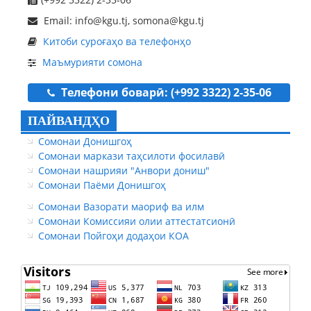
Email: info@kgu.tj, somona@kgu.tj
Китоби суроғаҳо ва телефонҳо
Маъмурияти сомона
Телефони боварӣ: (+992 3322) 2-35-06
ПАЙВАНДҲО
Сомонаи Донишгоҳ
Сомонаи маркази таҳсилоти фосилавӣ
Сомонаи нашрияи "Анвори дониш"
Сомонаи Паёми Донишгоҳ
Сомонаи Вазорати маориф ва илм
Сомонаи Комиссияи олии аттестатсионӣ
Сомонаи Пойгоҳи додаҳои КОА