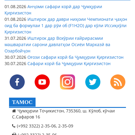
01.08.2026
Анҷоми сафари корӣ дар Ҷумҳурии
Қирғизистон
01.08.2026
Иштирок дар даври ниҳоии Чемпионати ҷаҳон
оид ба формулаи 1 дар рӯи об (F1H2O) дар кӯли Иссиқкӯли
Қирғизистон
31.07.2026
Иштирок дар Вохӯрии ғайрирасмии
машваратии сарони давлатҳои Осиёи Марказӣ ва
Озарбойҷон
30.07.2026
Оғози сафари корӣ ба Ҷумҳурии Қирғизистон
30.07.2026
Сафари корӣ ба Ҷумҳурии Қирғизистон
ТАМОС
Ҷумҳурии Тоҷикистон, 735360, ш. Кӯлоб, кӯчаи
С.Сафаров 16
(+992 3322) 2-35-06, 2-35-09
(+992 3322) 2-35-06