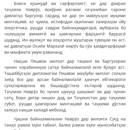
Боиси хушнудӣ ва сарфарозист, ки дар доираи
таҷлили Наврӯз, вохӯрии расмии сеҷонибаи сарони
давлатҳо баргузор гардид, ки дар он мавзуъҳои муҳими
минтақавӣ, аз ҷумла, истифодаи оқилонаи захираҳои обу
энергетика, рушди савдои байниҳамдигарӣ, мубориза бо
чолишҳои амниятӣ ва ҳамгироии фарҳангӣ баррасӣ
шуданд. Ин мулоқот ва изҳороти муштарак гувоҳии он аст,
ки давлатҳои Осиёи Марказӣ имрӯз ба сӯи ҳамдигарфаҳмӣ
ва манфиати умум равонанд.
Нақши Пешвои миллат дар ташкил ва баргузории
чунин чорабиниҳои сатҳи байналмилалӣ хеле бузург аст.
Ташаббусҳои дипломатии Пешвои маҳбуби миллат солҳои
зиёд боз дар арсаи байналмилалӣ ҳамчун ибтикороти
сулҳпарварона ва башардӯстона эътироф шудаанд.
Таҷлили Наврӯз бо чунин шукуҳу шаҳомат ва дар чунин
сатҳ, бори дигар нишон дод, ки Тоҷикистон дар таҳкими
субот, рушди ҳамгироии минтақавӣ ва таҳкими дӯстии
халқҳо нақши калидӣ мебозад.
Ҷашни байналмилалии Наврӯз дар вилояти Суғд на
танҳо рамзи эҳёи табиат, балки рамзи эҳёи муносибатҳои