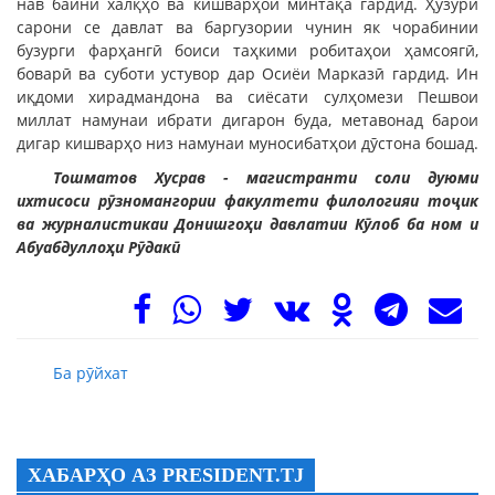
нав байни халқҳо ва кишварҳои минтақа гардид. Ҳузури
сарони се давлат ва баргузории чунин як чорабинии
бузурги фарҳангӣ боиси таҳкими робитаҳои ҳамсоягӣ,
боварӣ ва суботи устувор дар Осиёи Марказӣ гардид. Ин
иқдоми хирадмандона ва сиёсати сулҳомези Пешвои
миллат намунаи ибрати дигарон буда, метавонад барои
дигар кишварҳо низ намунаи муносибатҳои дӯстона бошад.
Тошматов Хусрав - магистранти соли дуюми
ихтисоси рӯзномангории факултети филологияи тоҷик
ва журналистикаи Донишгоҳи давлатии Кӯлоб ба ном и
Абуабдуллоҳи Рӯдакӣ
Ба рӯйхат
ХАБАРҲО АЗ PRESIDENT.TJ