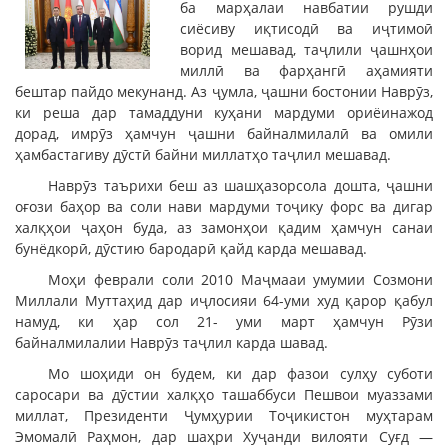
ба марҳалаи навбатии рушди
сиёсиву иқтисодӣ ва иҷтимоӣ
ворид мешавад, таҷлили ҷашнҳои
миллӣ ва фарҳангӣ аҳамияти
бештар пайдо мекунанд. Аз ҷумла, ҷашни бостонии Наврӯз,
ки реша дар тамаддуни куҳани мардуми ориёинажод
дорад, имрӯз ҳамчун ҷашни байналмилалӣ ва омили
ҳамбастагиву дӯстӣ байни миллатҳо таҷлил мешавад.
Наврӯз таърихи беш аз шашҳазорсола дошта, ҷашни
оғози баҳор ва соли нави мардуми тоҷику форс ва дигар
халқҳои ҷаҳон буда, аз замонҳои қадим ҳамчун санаи
бунёдкорӣ, дӯстию бародарӣ қайд карда мешавад.
Моҳи феврали соли 2010 Маҷмааи умумии Созмони
Миллали Муттаҳид дар иҷлосияи 64-уми худ қарор қабул
намуд, ки ҳар сол 21- уми март ҳамчун Рӯзи
байналмилалии Наврӯз таҷлил карда шавад.
Мо шоҳиди он будем, ки дар фазои сулҳу суботи
саросари ва дӯстии халқҳо ташаббуси Пешвои муаззами
миллат, Президенти Ҷумҳурии Тоҷикистон муҳтарам
Эмомалӣ Раҳмон, дар шаҳри Хуҷанди вилояти Суғд —