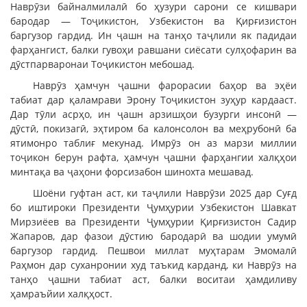
Наврӯзи байналмилалӣ бо ҳузури сарони се кишвари
бародар — Тоҷикистон, Узбекистон ва Қирғизистон
баргузор гардид. Ин ҷашн на танҳо таҷлили як падидаи
фарҳангист, балки гувоҳи равшани сиёсати сулҳофарин ва
дӯстпарваронаи Тоҷикистон мебошад.
Наврӯз ҳамчун ҷашни фарорасии баҳор ва эҳёи
табиат дар қаламрави Эрону Тоҷикистон зуҳур кардааст.
Дар тӯли асрҳо, ин ҷашн арзишҳои бузурги инсонӣ —
дӯстӣ, покизагӣ, эҳтиром ба калонсолон ва меҳрубонӣ ба
ятимонро таблиғ мекунад. Имрӯз он аз марзи миллии
тоҷикон берун рафта, ҳамчун ҷашни фарҳангии халқҳои
минтақа ва ҷаҳони форсизабон шинохта мешавад.
Шоёни гуфтан аст, ки таҷлили Наврӯзи 2025 дар Суғд
бо иштироки Президенти Ҷумҳурии Узбекистон Шавкат
Мирзиёев ва Президенти Ҷумҳурии Қирғизистон Садир
Жапаров, дар фазои дӯстию бародарӣ ва шодии умумӣ
баргузор гардид. Пешвои миллат муҳтарам Эмомалӣ
Раҳмон дар суханронии худ таъкид карданд, ки Наврӯз на
танҳо ҷашни табиат аст, балки воситаи ҳамдиливу
ҳамраъйии халқҳост.