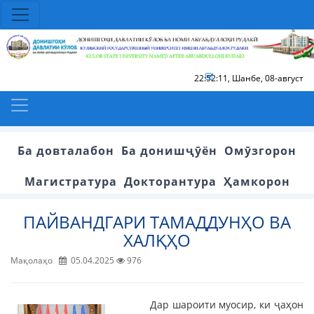
22:52:12
,
Шанбе, 08-август
Ба довталабон
Ба донишҷӯён
Омӯзгорон
Магистратура
Докторантура
Ҳамкорон
ПАЙВАНДГАРИ ТАМАДДУНҲО ВА
ХАЛҚҲО
Мақолаҳо
05.04.2025
976
Дар шароити муосир, ки ҷаҳон