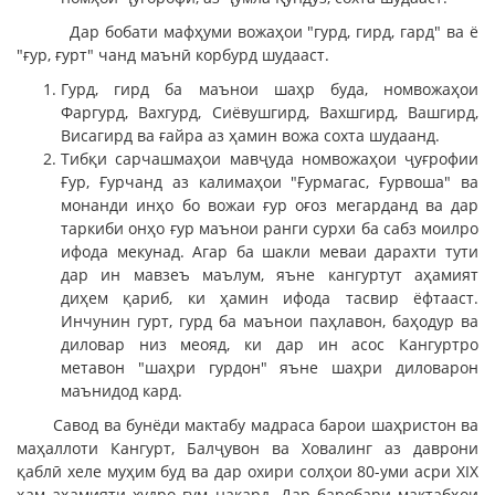
Дар бобати мафҳуми вожаҳои "гурд, гирд, гард" ва ё
"ғур, ғурт" чанд маънӣ корбурд шудааст.
Гурд, гирд ба маънои шаҳр буда, номвожаҳои
Фаргурд, Вахгурд, Сиёвушгирд, Вахшгирд, Вашгирд,
Висагирд ва ғайра аз ҳамин вожа сохта шудаанд.
Тибқи сарчашмаҳои мавҷуда номвожаҳои ҷуғрофии
Ғур, Ғурчанд аз калимаҳои "Ғурмагас, Ғурвоша" ва
монанди инҳо бо вожаи ғур оғоз мегарданд ва дар
таркиби онҳо ғур маънои ранги сурхи ба сабз моилро
ифода мекунад. Агар ба шакли меваи дарахти тути
дар ин мавзеъ маълум, яъне кангуртут аҳамият
диҳем қариб, ки ҳамин ифода тасвир ёфтааст.
Инчунин гурт, гурд ба маънои паҳлавон, баҳодур ва
диловар низ меояд, ки дар ин асос Кангуртро
метавон "шаҳри гурдон" яъне шаҳри диловарон
маънидод кард.
Савод ва бунёди мактабу мадраса барои шаҳристон ва
маҳаллоти Кангурт, Балҷувон ва Ховалинг аз даврони
қаблӣ хеле муҳим буд ва дар охири солҳои 80-уми асри XIX
ҳам аҳамияти худро гум накард. Дар баробари мактабҳои