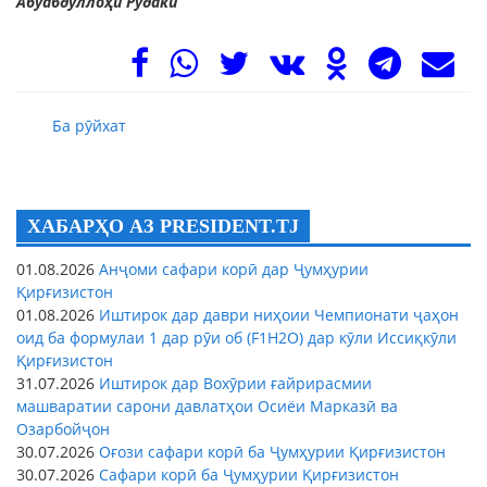
Абуабдуллоҳи Рӯдакӣ
Ба рӯйхат
ХАБАРҲО АЗ PRESIDENT.TJ
01.08.2026
Анҷоми сафари корӣ дар Ҷумҳурии
Қирғизистон
01.08.2026
Иштирок дар даври ниҳоии Чемпионати ҷаҳон
оид ба формулаи 1 дар рӯи об (F1H2O) дар кӯли Иссиқкӯли
Қирғизистон
31.07.2026
Иштирок дар Вохӯрии ғайрирасмии
машваратии сарони давлатҳои Осиёи Марказӣ ва
Озарбойҷон
30.07.2026
Оғози сафари корӣ ба Ҷумҳурии Қирғизистон
30.07.2026
Сафари корӣ ба Ҷумҳурии Қирғизистон