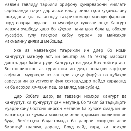
мавзеи тавлиду тарбияи орифону ҳунарварони миллати
сарбаланди тоҷик дар асоси нақлу ривоятҳои кӯҳансолону
шоҳидони ҳол ва асноду таърихномаҳо маводи фаровон
гирд оварда шудааст ва мувофиқи хулосаи онҳо Кангурт
мавзеи хушбоду ҳаво бо кӯҳҳои начандон баланд, обҳҳои
мусаффо, гулу гиёҳҳои сабзу хуррам ва майсаҳои
махмалину дилкаш мебошад.
Яке аз мавзеъҳои таърихии ин диёр бо номи
Кангуртут маъруф аст, ки бештар аз 15 гектар масоҳат
дошта, дар байни руди Кангуртут ва деҳи Боз ҷойгир аст.
Бостоншиносон аз гуристони ин деҳа пораҳои зарфҳои
сафолин, муҳраҳои аз сангҳои ақиқу фирӯза ва қубаҳои
сарсузании аз устухони фил сохташударо пайдо кардаанд,
ки ба асрҳои XX-XIX-и пеш аз милод мансубанд.
Дар бобати шарҳ ва тавзеҳи номҳои Кангурт ва
Кангуртут, ки Қунгуртут ҳам мегӯянд, бо такия ба тадқиқоти
муаррихону бостоншиносон метавон ба хулосе омад, ки ин
мавзеъҳо аз ҷумлаи маконҳои хеле қадимаи аҳолинишин
буда, бозёфтҳои бадастомада ба давраи охирҳои асри
биринҷӣ тааллуқ доранд. Бояд қайд кард, ки номҳои