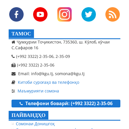
ТАМОС
Ҷумҳурии Тоҷикистон, 735360, ш. Кӯлоб, кӯчаи
С.Сафаров 16
(+992 3322) 2-35-06, 2-35-09
(+992 3322) 2-35-06
Email: info@kgu.tj, somona@kgu.tj
Китоби суроғаҳо ва телефонҳо
Маъмурияти сомона
Телефони боварӣ: (+992 3322) 2-35-06
ПАЙВАНДҲО
Сомонаи Донишгоҳ