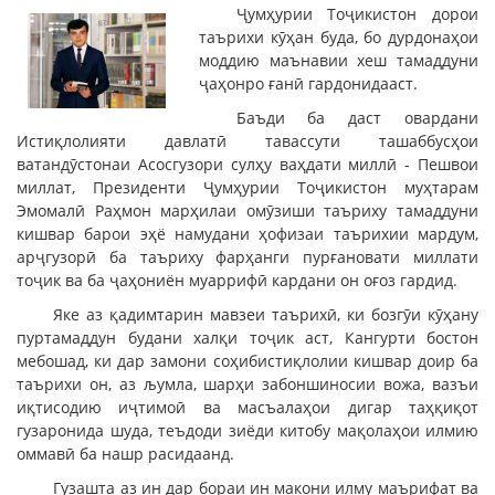
Ҷумҳурии Тоҷикистон дорои
таърихи кӯҳан буда, бо дурдонаҳои
моддию маънавии хеш тамаддуни
ҷаҳонро ғанӣ гардонидааст.
Баъди ба даст овардани
Истиқлолияти давлатӣ тавассути ташаббусҳои
ватандӯстонаи Асосгузори сулҳу ваҳдати миллӣ - Пешвои
миллат, Президенти Ҷумҳурии Тоҷикистон муҳтарам
Эмомалӣ Раҳмон марҳилаи омӯзиши таъриху тамаддуни
кишвар барои эҳё намудани ҳофизаи таърихии мардум,
арҷгузорӣ ба таъриху фарҳанги пурғановати миллати
тоҷик ва ба ҷаҳониён муаррифӣ кардани он оғоз гардид.
Яке аз қадимтарин мавзеи таърихӣ, ки бозгӯи кӯҳану
пуртамаддун будани халқи тоҷик аст, Кангурти бостон
мебошад, ки дар замони соҳибистиқлолии кишвар доир ба
таърихи он, аз љумла, шарҳи забоншиносии вожа, вазъи
иқтисодию иҷтимоӣ ва масъалаҳои дигар таҳқиқот
гузаронида шуда, теъдоди зиёди китобу мақолаҳои илмию
оммавӣ ба нашр расидаанд.
Гузашта аз ин дар бораи ин макони илму маърифат ва