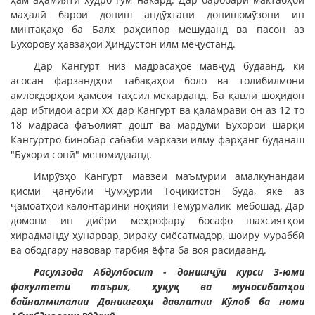
маҳалӣ барои дониш андӯхтани донишомӯзони ин
минтақаҳо ба Балх раҳсипор мешуданд ва пасон аз
Бухорову ҳавзаҳои Ҳиндустон илм меҷӯстанд.
Дар Кангурт низ мадрасаҳое мавҷуд будаанд, ки
асосан фарзандҳои табақаҳои боло ва толибилмони
амлокдорҳои ҳамсоя таҳсил мекарданд. Ба қавли шоҳидон
дар ибтидои асри XX дар Кангурт ва қаламрави он аз 12 то
18 мадраса фаъолият дошт ва мардуми Бухорои шарқӣ
Кангуртро бинобар сабаби маркази илму фарҳанг буданаш
"Бухори сонӣ" меномидаанд.
Имрӯзҳо Кангурт мавзеи маъмурии амалкунандаи
қисми ҷанубии Ҷумҳурии Тоҷикистон буда, яке аз
ҷамоатҳои калонтарини ноҳияи Темурмалик мебошад. Дар
домони ин диёри меҳрофару босафо шахсиятҳои
хирадманду ҳунарвар, зираку сиёсатмадор, шоиру мураббӣ
ва ободгару навовар тарбия ёфта ба воя расидаанд.
Расулзода Абдулбосит - донишҷӯи курси 3-юми
факултети таърих, ҳуқуқ ва муносибатҳои
байналмилалии Донишгоҳи давлатии Кӯлоб ба номи