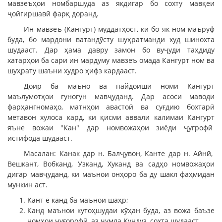
мавзеъҳои номбаршуда аз якдигар бо сохту мавқеи
ҷойгиршавӣ фарқ доранд.
Ин мавзеъ (Кангурт) муддатҳост, ки бо як ном маъруф
буда, бо мардони ватандӯсту шуҳратманди худ шинохта
шудааст. Дар ҳама давру замон бо вуҷуди таҳдиду
хатарҳои ба сари ин мардуму мавзеъ омада Кангурт ном ва
шуҳрату шаъни худро ҳифз кардааст.
Доир ба маъно ва пайдоиши номи Кангурт
маълумотҳои гуногун мавҷуданд. Дар асоси маводи
фарҳангномаҳо, матнҳои авастоӣ ва суғдию бохтарӣ
метавон хулоса кард, ки қисми аввали калимаи Кангурт
яъне вожаи "Кан" дар номвожаҳои зиёди ҷугрофӣ
истифода шудааст.
Масалан: Канак дар н. Балҷувон, Канте дар н. Айнӣ,
Вешкант, Вобканд, Узканд, Хуканд ва садҳо номвожаҳои
дигар мавҷуданд, ки маънои онҳоро ба ду шакл фаҳмидан
мункин аст.
Кант ё канд ба маънои шаҳр;
Канд маънои кутоҳшудаи кӯҳан буда, аз вожа баъзе
номҳои ҷуғорофӣ, аз ҷумла Қундуз, сохта шудааст.