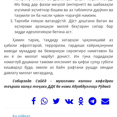
Мо бояд дар фазои маҷозӣ (интернет) ва шабакаҳои
иҷтимоӣ эҳтиёткор бошем ва аз таблиғоти дурӯғин ва
таҳмили он ба насли ҷавон чораҷӯӣ намоем.
Тарғиби ғояҳои ватандӯстӣ: Дӯст доштани Ватан ва
эҳтироми арзишҳои миллӣ беҳтарин сипар бар
зидди идеологияҳои бегона аст.
Ҳамин тариқ, таҳдиду хатарҳои ҷаҳонишавӣ аз
қабили ифротгароӣ, терроризм, гардиши ғайриқонунии
маводи мухаддир ва бемориҳои сироятиро наметавон ба
ин ё он миллат марбут донист. Ин гуна падидаҳои
номатлуб душмани тамоми инсоният ва ҳифзи сулҳу суботи
кишварҳо буда, омили аз байн рафтани рушди ояндаи
давлату миллат мегарданд.
Собирзода Сайёд - муаллими калони кафедраи
таърихи халқи тоҷики ДДК ба номи Абуабдуллоҳи Рӯдакӣ
Ба рӯйхат