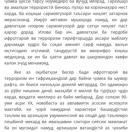
ҷомеа ҳисси тарсу ноумедиро ба вуҷуд меорад. Таркишҳо
ва амалҳои террористӣ биноҳо, пулҳо ва корхонаҳоро нест
карда, ба коҳиши сармоягузорӣ таъсири ниҳоят хатарнок
мерасонанд. Имрӯз метавон мушоҳида намуд, ки дар
давлатҳои ноором сармоягузорӣ дар сатҳи ниҳоят паст
қарор дорад. Илова бар ин, давлатҳои ба гирдоби
ифротгароӣ ва терроризм гирифторшуда аксари маблағу
даромади худро ба соҳаи амният сарф намуда, вазъи
иқтисодию иҷтимоӣ, тандурустӣ ва маорифро коҳиш
медиҳанд, ки ин ба ҳаёти давлат ва шаҳрвандон хавфи
калон эҷод менамояд.
Яке аз оқибатҳои бисёр бади ифротгароӣ ва
терроризм ин тафриқаандозӣ дар байни ҷомеа ба шумор
рафта, он боиси низоъҳои дохилӣ мегардад. Он одамонро
аз рӯйи нишони динӣ, мазҳабӣ ё миллӣ ба гурӯҳҳо ҷудо
карда, ваҳдати миллиро аз байн мебарад. Дар солҳои 90-
уми асри ХХ, новобаста аз авлавияти асосии ислоҳоти
мактабӣ, ки ҷорӣ намудани характери башардӯстии
таълим ва арзишҳои умумиинсонӣ ва озодӣ дар таълимро
пешбинӣ мекард ва ивазшавии сохтори сиёсии мамлакат
ба он мусоидат намуд, арзишҳои ватандӯстӣ аз ҷониби