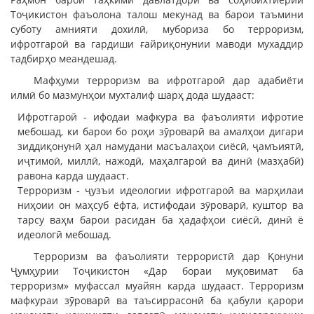
Тоҷикистон фаъолона талош мекунад ва барои таъмини
суботу амнияти дохилӣ, мубориза бо терроризм,
ифротгароӣ ва гардиши ғайриқонунии маводи мухаддир
тадбирҳо меандешад.
Мафҳуми терроризм ва ифротгароӣ дар адабиёти
илмӣ бо мазмунҳои мухталиф шарҳ дода шудааст:
Ифротгароӣ - ифодаи мафкура ва фаъолияти ифротие
мебошад, ки барои бо роҳи зӯроварӣ ва амалҳои дигари
зиддиқонунӣ ҳал намудани масъалаҳои сиёсӣ, ҷамъиятӣ,
иҷтимоӣ, миллӣ, нажодӣ, маҳалгароӣ ва динӣ (мазҳабӣ)
равона карда шудааст.
Терроризм - ҷузъи идеологии ифротгароӣ ва марҳилаи
ниҳоии он маҳсуб ёфта, истифодаи зӯроварӣ, куштор ва
тарсу ваҳм барои расидан ба ҳадафҳои сиёсӣ, динӣ ё
идеологӣ мебошад.
Терроризм ва фаъолияти террористӣ дар Қонуни
Ҷумҳурии Тоҷикистон «Дар бораи муқовимат ба
терроризм» муфассал муайян карда шудааст. Терроризм
мафкураи зӯроварӣ ва таъсиррасонӣ ба қабули қарори