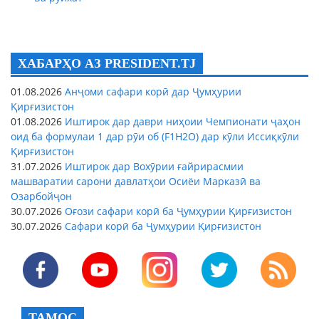
ХАБАРҲО АЗ PRESIDENT.TJ
01.08.2026
Анҷоми сафари корӣ дар Ҷумҳурии
Қирғизистон
01.08.2026
Иштирок дар даври ниҳоии Чемпионати ҷаҳон
оид ба формулаи 1 дар рӯи об (F1H2O) дар кӯли Иссиқкӯли
Қирғизистон
31.07.2026
Иштирок дар Вохӯрии ғайрирасмии
машваратии сарони давлатҳои Осиёи Марказӣ ва
Озарбойҷон
30.07.2026
Оғози сафари корӣ ба Ҷумҳурии Қирғизистон
30.07.2026
Сафари корӣ ба Ҷумҳурии Қирғизистон
ТАМОС