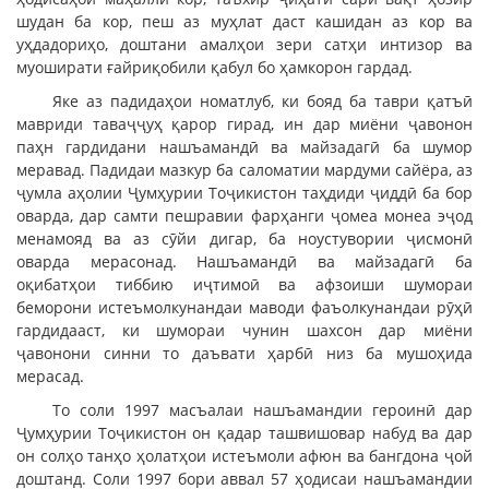
шудан ба кор, пеш аз муҳлат даст кашидан аз кор ва
уҳдадориҳо, доштани амалҳои зери сатҳи интизор ва
муоширати ғайриқобили қабул бо ҳамкорон гардад.
Яке аз падидаҳои номатлуб, ки бояд ба таври қатъӣ
мавриди таваҷҷуҳ қарор гирад, ин дар миёни ҷавонон
паҳн гардидани нашъамандӣ ва майзадагӣ ба шумор
меравад. Падидаи мазкур ба саломатии мардуми сайёра, аз
ҷумла аҳолии Ҷумҳурии Тоҷикистон таҳдиди ҷиддӣ ба бор
оварда, дар самти пешравии фарҳанги ҷомеа монеа эҷод
менамояд ва аз сӯйи дигар, ба ноустувории ҷисмонӣ
оварда мерасонад. Нашъамандӣ ва майзадагӣ ба
оқибатҳои тиббию иҷтимоӣ ва афзоиши шумораи
беморони истеъмолкунандаи маводи фаъолкунандаи рӯҳӣ
гардидааст, ки шумораи чунин шахсон дар миёни
ҷавонони синни то даъвати ҳарбӣ низ ба мушоҳида
мерасад.
То соли 1997 масъалаи нашъамандии героинӣ дар
Ҷумҳурии Тоҷикистон он қадар ташвишовар набуд ва дар
он солҳо танҳо ҳолатҳои истеъмоли афюн ва бангдона ҷой
доштанд. Соли 1997 бори аввал 57 ҳодисаи нашъамандии