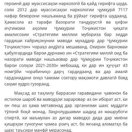
героинӣ дар муассисаҳои наркологӣ ба қайд гирифта шуда,
соли 2012 дар муассисаҳои наркологии ҷумҳурӣ 7117
нафар беморони нашъаманд ба рӯйхат гирифта шудаанд.
Ҳамасола аз тарафи Вазорати тандурустӣ ва ҳифзи
иҷтимоии аҳолии Ҷумҳурии Тоҷикистон ҷиҳати
амалисозии «Стратегияи миллии мубориза бар зидди
гардиши ғайриқонунии маводи мухаддир дар Ҷумҳурии
Тоҷикистон» чораҳо андӯхта мешаванд. Охирин барномаи
қабулгардида барои дурнамо ин «Стратегияи миллӣ оид ба
назорати маводи нашъаовар дар Ҷумҳурии Тоҷикистон
барои солҳои 2021-2030» мебошад, ки дар ин ҳуҷҷат 43
номгӯйи чорабиниҳо дарҷ гардидаанд ва дар амалӣ
гардонидани онҳо тамоми сохтору мақомоти давлатӣ бояд
саҳми худро гузоранд.
Мақсад аз таҳлилу баррасии гаравидани ҷавонон ба
истилои шароб ва маводҳои зараровар аз он иборат аст, ки
он пеш аз ҳама метавонад дар организми шахс муддати
тӯлонӣ боқӣ монад. Заҳролудшавии шадид аз машруботи
спиртӣ, ки маъмулан аз дигар маводҳо дида дар миёни
қишрҳои гуногуни ҷомеа роиҷ аст, бо якчанд аломатҳо ба
шахс таъсири манфӣ мерасонад.