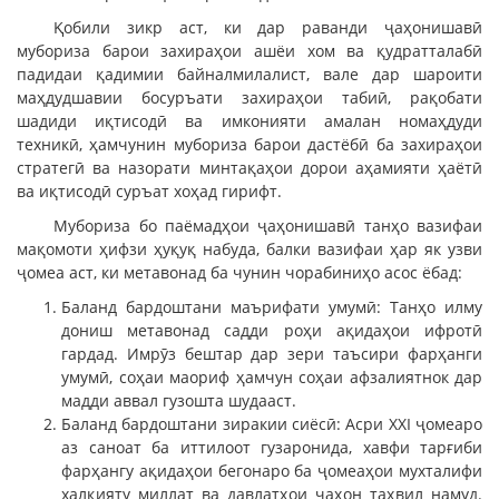
Қобили зикр аст, ки дар раванди ҷаҳонишавӣ
мубориза барои захираҳои ашёи хом ва қудратталабӣ
падидаи қадимии байналмилалист, вале дар шароити
маҳдудшавии босуръати захираҳои табиӣ, рақобати
шадиди иқтисодӣ ва имконияти амалан номаҳдуди
техникӣ, ҳамчунин мубориза барои дастёбӣ ба захираҳои
стратегӣ ва назорати минтақаҳои дорои аҳамияти ҳаётӣ
ва иқтисодӣ суръат хоҳад гирифт.
Мубориза бо паёмадҳои ҷаҳонишавӣ танҳо вазифаи
мақомоти ҳифзи ҳуқуқ набуда, балки вазифаи ҳар як узви
ҷомеа аст, ки метавонад ба чунин чорабиниҳо асос ёбад:
Баланд бардоштани маърифати умумӣ: Танҳо илму
дониш метавонад садди роҳи ақидаҳои ифротӣ
гардад. Имрӯз бештар дар зери таъсири фарҳанги
умумӣ, соҳаи маориф ҳамчун соҳаи афзалиятнок дар
мадди аввал гузошта шудааст.
Баланд бардоштани зиракии сиёсӣ: Асри XXI ҷомеаро
аз саноат ба иттилоот гузаронида, хавфи тарғиби
фарҳангу ақидаҳои бегонаро ба ҷомеаҳои мухталифи
халқияту миллат ва давлатҳои ҷаҳон таҳвил намуд.