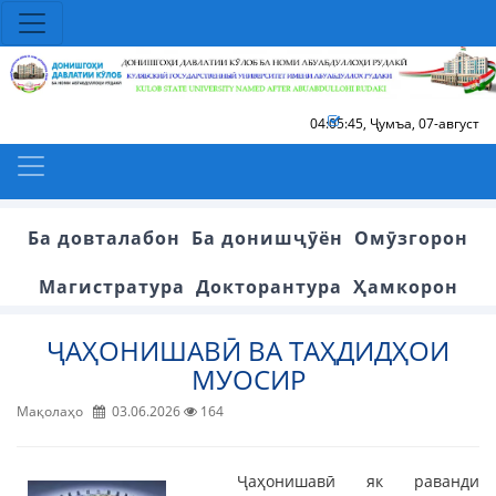
04:05:45
,
Ҷумъа, 07-август
Ба довталабон
Ба донишҷӯён
Омӯзгорон
Магистратура
Докторантура
Ҳамкорон
ҶАҲОНИШАВӢ ВА ТАҲДИДҲОИ
МУОСИР
Мақолаҳо
03.06.2026
164
Ҷаҳонишавӣ як раванди