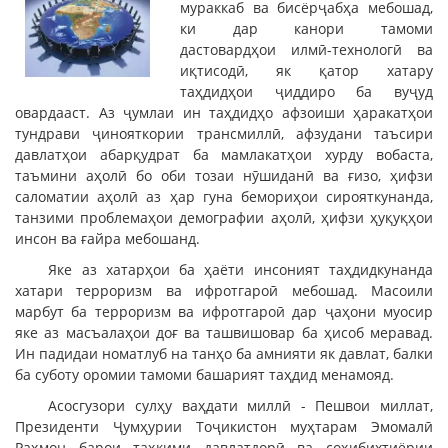
мураккаб ва бисёрҷабҳа мебошад,
ки дар канори тамоми
дастовардҳои илмӣ-технологӣ ва
иқтисодӣ, як қатор хатару
таҳдидҳои ҷиддиро ба вуҷуд
овардааст. Аз ҷумлаи ин таҳдидҳо афзоиши ҳаракатҳои
тундрави ҷинояткории трансмиллӣ, афзудани таъсири
давлатҳои абарқудрат ба мамлакатҳои хурду вобаста,
таъмини аҳолӣ бо оби тозаи нӯшиданӣ ва ғизо, ҳифзи
саломатии аҳолӣ аз ҳар гуна бемориҳои сирояткунанда,
танзими проблемаҳои демографии аҳолӣ, ҳифзи ҳуқуқҳои
инсон ва ғайра мебошанд.
Яке аз хатарҳои ба ҳаёти инсоният таҳдидкунанда
хатари терроризм ва ифротгароӣ мебошад. Масоили
марбут ба терроризм ва ифротгароӣ дар ҷаҳони муосир
яке аз масъалаҳои доғ ва ташвишовар ба ҳисоб меравад.
Ин падидаи номатлуб на танҳо ба амнияти як давлат, балки
ба суботу оромии тамоми башарият таҳдид менамояд.
Асосгузори сулҳу ваҳдати миллӣ - Пешвои миллат,
Президенти Ҷумҳурии Тоҷикистон муҳтарам Эмомалӣ
Раҳмон барои таҳкими давлатдорӣ ва соҳибихтиёрии