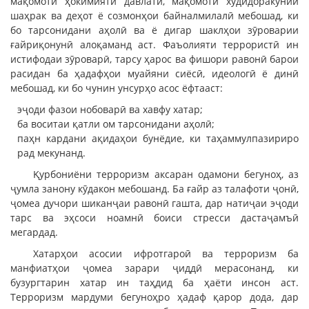
мақомоти ҳокимияти давлатӣ, мақомоти худидоракунии
шаҳрак ва деҳот ё созмонҳои байналмилалӣ мебошад, ки
бо тарсонидани аҳолӣ ва ё дигар шаклҳои зӯроварии
ғайриқонунӣ алоқаманд аст. Фаъолияти террористӣ ин
истифодаи зӯроварӣ, тарсу ҳарос ва фишори равонӣ барои
расидан ба ҳадафҳои муайяни сиёсӣ, идеологӣ ё динӣ
мебошад, ки бо чунин унсурҳо асос ёфтааст:
эҷоди фазои нобоварӣ ва хавфу хатар;
ба воситаи қатли ом тарсонидани аҳолӣ;
паҳн кардани ақидаҳои бунёдие, ки таҳаммулпазириро
рад мекунанд.
Қурбониёни терроризм аксаран одамони бегуноҳ, аз
ҷумла занону кӯдакон мебошанд. Ба ғайр аз талафоти ҷонӣ,
ҷомеа дучори шиканҷаи равонӣ гашта, дар натиҷаи эҷоди
тарс ва эҳсоси ноамнӣ боиси стресси дастаҷамъӣ
мегардад.
Хатарҳои асосии ифротгароӣ ва терроризм ба
манфиатҳои ҷомеа зарари ҷиддӣ мерасонанд, ки
бузургтарин хатар ин таҳдид ба ҳаёти инсон аст.
Терроризм мардуми бегуноҳро ҳадаф қарор дода, дар