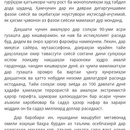
гурӯҳҳои қатъикори чапу рост ба монополияҳои худ табдил
дода шуданд. Ҳамчунин дар ин давраи дигаргуншавии
фазои сиёсӣ ва оқибатҳои ноустувори иқтисодӣ-иҷтимоӣ,
як қисми ҷавонон аз фазои сиёсии мамлакат дур монданд.
Даҳшати чунин амалҳоро дар солҳои 90-уми асри
гузашта дар кишварамон, ки нав ба истиқлолият расида
буд, дидем ва онро ҳаргиз фаромӯш намекунем. Лекин, дар
миқёси сайёра, мутаассифона, доираҳои муайян тайи
даҳсолаҳои охир тавассути сиёсӣ сохтани дини сулҳхоҳи
ислом лоиҳаву нақшаҳои ғаразноки худро амалӣ
гардонида, чандин кишварҳои дунё, аз ҷумла мамлакатҳои
дар гузашта оромро ба вартаи ҷангу хунрезиҳои
даҳшатнок ва ҳатто нобудии низоми давлатдорӣ расонда
истодаанд. Тайи солҳои охир зиёда аз 100 давлати дунё
ҳадафи ҳамлаҳои террористӣ ва амалҳои экстремистӣ
қарор гирифта, шумораи ҳалокшудагон бар асари чунин
аъмоли харобиовар ба садҳо ҳазор нафар ва зарари
моддии он ба садҳо миллиард доллар расидааст.
Дар баробари ин, нушидани машрубот метавонад
омили коҳиши баҳра бурдан аз таълим, осебпазирӣ дар
ҳодисаҳои маҳалли кор, таъхир ҷиҳати сари вақт ҳозир