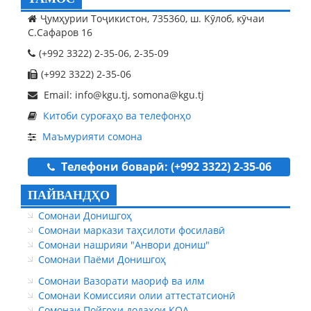
Ҷумҳурии Тоҷикистон, 735360, ш. Кӯлоб, кӯчаи
С.Сафаров 16
(+992 3322) 2-35-06, 2-35-09
(+992 3322) 2-35-06
Email: info@kgu.tj, somona@kgu.tj
Китоби суроғаҳо ва телефонҳо
Маъмурияти сомона
Телефони боварӣ: (+992 3322) 2-35-06
ПАЙВАНДҲО
Сомонаи Донишгоҳ
Сомонаи маркази таҳсилоти фосилавӣ
Сомонаи нашрияи "Анвори дониш"
Сомонаи Паёми Донишгоҳ
Сомонаи Вазорати маориф ва илм
Сомонаи Комиссияи олии аттестатсионӣ
Сомонаи Пойгоҳи додаҳои КОА