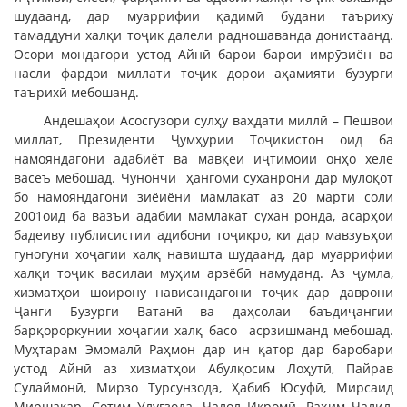
шудаанд, дар муаррифии қадимӣ будани таъриху
тамаддуни халқи тоҷик далели радношаванда донистаанд.
Осори мондагори устод Айнӣ барои барои имрӯзиён ва
насли фардои миллати тоҷик дорои аҳамияти бузурги
таърихӣ мебошанд.
Андешаҳои Асосгузори сулҳу ваҳдати миллӣ – Пешвои
миллат, Президенти Ҷумҳурии Тоҷикистон оид ба
намояндагони адабиёт ва мавқеи иҷтимоии онҳо хеле
васеъ мебошад. Чунончи ҳангоми суханронӣ дар мулоқот
бо намояндагони зиёиёни мамлакат аз 20 марти соли
2001оид ба вазъи адабии мамлакат сухан ронда, асарҳои
бадеиву публисистии адибони тоҷикро, ки дар мавзуъҳои
гуногуни хоҷагии халқ навишта шудаанд, дар муаррифии
халқи тоҷик василаи муҳим арзёбӣ намуданд. Аз ҷумла,
хизматҳои шоирону нависандагони тоҷик дар даврони
Ҷанги Бузурги Ватанӣ ва даҳсолаи баъдиҷангии
барқороркунии хоҷагии халқ басо асрзишманд мебошад.
Муҳтарам Эмомалӣ Раҳмон дар ин қатор дар баробари
устод Айнӣ аз хизматҳои Абулқосим Лоҳутӣ, Пайрав
Сулаймонӣ, Мирзо Турсунзода, Ҳабиб Юсуфӣ, Мирсаид
Миршакар, Сотим Улуғзода, Ҷалол Икромӣ, Раҳим Ҷалил,