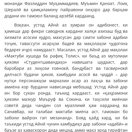
монанди Фазлиддин Муҳаммадиев, Муъмин Қаноат, Лоиқ
Шералӣ ва ҳамқаламону пайравони онҳоро дар барҳам
додани ин тамоюл баланд арзёбӣ кардаанд.
Воқеан, устод Айнӣ аз зумраи он адибонест, ки
ҳамеша дар фикри саводнок кардани халқи азизаш буд ва
хизмати асосии худро, махсусан дар самти забони адабии
тоҷик, тавассути асарҳои бадеӣ ва мақолаҳои ҷудогона
бедареғ иҷро намудааст. Масалан, устод Айнӣ дар мақолаи
«Мактуби кушода ба рафиқ Толис», ки баъд аз мутолиаи
ҳикояи «Студентшавандаҳо» навишата шудааст, дар
баробари аз лиҳози ғоянокӣ, бандубаст ва тасвирнокӣ
дилчасп будани ҳикоя, камбудии асосӣ ва ҷиддӣ – дар
нутқи персонажҳои марказии асар аз лаҳҷа ва забони
амиёна кор бурдани нависанда мебошад: Устод Айнӣ дар
ин бор сухан ронда, таъкид кардааст, ки «қаҳрамони
ҳикояи мазкур Маъруф ва Сокина, ки таҳсили миёнаи
советӣ дида чандин сол муаллимӣ ҳам кардаанд ва
Санавбар, ки талабаи мактаби миёна аст, тамоман бо
забони вайрон гап мезананд». Бояд қайд кард, ки ба
таъкиди устод Айнӣ чунин камбудиҳо дар забони «адабӣ»-и
баъзе аз ҳаваскорон дида мешуд, аммо маҳз эрод гирифтан