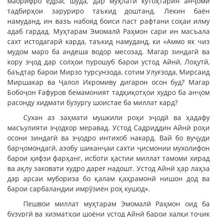
маорифро ёдрас шуда, дар муҳлати кутоҳтарин анҷоми
тадбирҳои заруриро таъкид доштанд. Лекин баён
намуданд, ин вазъ набояд боиси паст рафтани соҳаи илму
адаб гардад. Муҳтарам Эмомалӣ Раҳмон сари ин масъала
сахт истодагарӣ карда, таъкид намуданд, ки «Аммо як чиз
мудом маро ба андеша водор месозад. Магар зиндагӣ ва
кору эҷод дар солҳои пурошуб барои устод Айнӣ, Лоҳутӣ,
баъдтар барои Мирзо турсунзода, сотим Улуғзода, Мирсаид
Миршакар ва Ҷалол Икромиву дигарон осон буд? Магар
Бобоҷон Ғафуров бемамоният тадқиқотҳои худро ба анҷом
расонду хидмати бузургу шоистае ба миллат кард?
Сухан аз заҳмати мушкили роҳи эҷодӣ ва ҳадафу
масъулияти эҷодкор меравад. Устод Садриддин Айнӣ роҳи
осони зиндагӣ ва эҷодро интихоб накард. Вай бо вуҷуди
барҷомондагӣ, азобу шиканҷаи сахти ҷисмонии мухолифон
барои ҳифзи фарҳанг, исботи ҳастии миллат тамоми хирад
ва ақлу заковати худро дареғ надошт. Устод Айнӣ ҳар лаҳза
дар арсаи мубориза бо қалам қаҳрамонӣ нишон дод ва
барои сарбаландии имрӯзиён роҳ кушод».
Пешвои миллат муҳтарам Эмомалӣ Раҳмон оид ба
бузургӣ ва хизматҳои шоёни устод Айнӣ барои халқи тоҷик