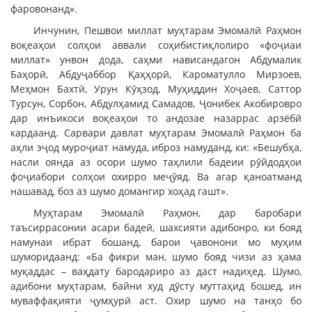
фаровонанд».
Инчунин, Пешвои миллат муҳтарам Эмомалӣ Раҳмон
воқеаҳои солҳои аввали соҳибистиқлолиро «фоҷиаи
миллат» унвон дода, саҳми нависандагон Абдумалик
Баҳорӣ, Абдуҷаббор Қаҳҳорӣ, Кароматулло Мирзоев,
Меҳмон Бахтӣ, Урун Кӯҳзод, Муҳиддин Хоҷаев, Саттор
Турсун, Сорбон, Абдулҳамид Самадов, Ҷонибек Акобировро
дар инъикоси воқеаҳои то андозае назаррас арзёбӣ
кардаанд. Сарвари давлат муҳтарам Эмомалӣ Раҳмон ба
аҳли эҷод муроҷиат намуда, иброз намуданд, ки: «Бешубҳа,
насли оянда аз осори шумо таҳлили бадеии рӯйдодҳои
фоҷиабори солҳои охирро меҷӯяд. Ва агар қаноатманд
нашавад, боз аз шумо домангир хоҳад гашт».
Муҳтарам Эмомалӣ Раҳмон, дар баробари
таъсиррасонии асари бадеӣ, шахсияти адибонро, ки бояд
намунаи ибрат бошанд, барои ҷавонони мо муҳим
шуморидаанд: «Ба фикри ман, шумо бояд чизи аз ҳама
муқаддас – ваҳдату бародариро аз даст надиҳед. Шумо,
адибони муҳтарам, байни худ дӯсту муттаҳид бошед, ин
муваффақияти ҷумҳурӣ аст. Охир шумо на танҳо бо