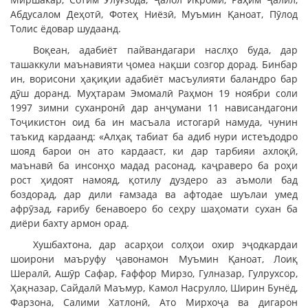
Абдусалом Деҳотӣ, Фотеҳ Ниёзӣ, Муъмин Қаноат, Пӯлод
Толис ёдовар шудаанд.
Воқеан, адабиёт пайвандагари наслҳо буда, дар
ташаккули маънавияти ҷомеа нақши созгор дорад. Бинбар
ин, ворисони ҳақиқии адабиёт масъулияти баландро бар
дӯш доранд. Муҳтарам Эмомалӣ Раҳмон 19 ноябри соли
1997 зимни суханронӣ дар анҷумани 11 нависандагони
Тоҷикистон оид ба ин масъала истогарӣ намуда, чунин
таъкид кардаанд: «Алҳақ табиат ба адиб нури истеъдодро
шояд барои он ато кардааст, ки дар тарбияи ахлоқӣ,
маънавӣ ба инсонҳо мадад расонад, каҷраверо ба роҳи
рост ҳидоят намояд, қотилу дуздеро аз аъмоли бад
боздорад, дар дили ғамзада ва афтодае шуълаи умед
афрӯзад, ғарибу бенавоеро бо сеҳру шаҳомати сухан ба
диёри бахту армон орад.
Хушбахтона, дар асарҳои солҳои охир эҷодкардаи
шоирони маъруфу ҷавонамон Муъмин Қаноат, Лоиқ
Шералӣ, Ашӯр Сафар, Ғаффор Мирзо, Гулназар, Гулрухсор,
Ҳақназар, Сайдалӣ Маъмур, Камол Насрулло, Ширин Бунёд,
Фарзона, Салими Хатлонӣ, Ато Мирхоҷа ва дигарон