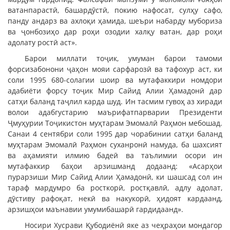
ватанпарастӣ, башардӯстӣ, покию нафосат, сулҳу сафо,
панду андарз ва ахлоқи ҳамида, шеъри набарду мубориза
ва ҷонбозиҳо дар роҳи озодии халқу ватан, дар роҳи
адолату ростӣ аст».
Барои миллати тоҷик, умуман барои тамоми
форсизабонони ҷаҳон мояи сарфарозӣ ва тафохур аст, ки
соли 1995 680-солагии шоир ва мутафаккири номдори
адабиёти форсу тоҷик Мир Сайид Алии Ҳамадонӣ дар
сатҳи баланд таҷлил карда шуд. Ин тасмим гувоҳ аз хиради
волои адабгустарию маърифатпарварии Президенти
Ҷмуҳурии Тоҷикистон муҳтарам Эмомалӣ Раҳмон мебошад.
Санаи 4 сентябри соли 1995 дар чорабинии сатҳи баланд
муҳтарам Эмомалӣ Раҳмон суханронӣ намуда, ба шахсият
ва аҳамияти илмию бадеӣ ва таълимии осори ин
мутафаккир баҳои арзишманд додаанд: «Асарҳои
пурарзиши Мир Сайид Алии Ҳамадонӣ, ки шашсад сол ин
тараф мардумро ба росткорӣ, ростқавлӣ, адлу адолат,
дӯстиву рафоқат, некӣ ва накукорӣ, ҳидоят кардаанд,
арзишҳои маънавии умумибашарӣ гардидаанд».
Носири Хусрави Қубодиёнӣ яке аз чеҳраҳои мондагор