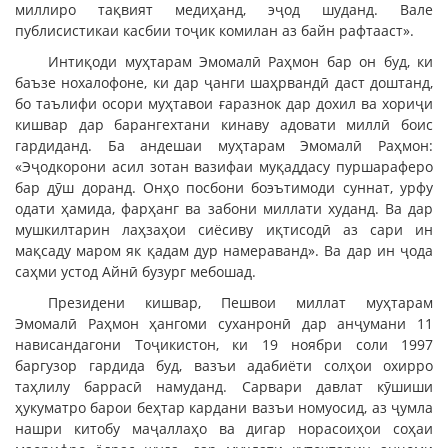
миллиро тақвият медиҳанд, эҷод шуданд. Вале
публисистикаи касбии тоҷик комилан аз байн рафтааст».
Интиқоди муҳтарам Эмомалӣ Раҳмон бар он буд, ки
баъзе нохалофоне, ки дар ҷанги шаҳрвандӣ даст доштанд,
бо таълифи осори муҳтавои ғаразнок дар дохил ва хориҷи
кишвар дар барангехтани кинаву адовати миллӣ боис
гардиданд. Ба андешаи муҳтарам Эмомалӣ Раҳмон:
«Эҷодкорони асил зотан вазифаи муқаддасу пуршараферо
бар дӯш доранд. Онҳо посбони боэътимоди суннат, урфу
одати ҳамида, фарҳанг ва забони миллати худанд. Ва дар
мушкилтарин лаҳзаҳои сиёсиву иқтисодӣ аз сари ин
мақсаду маром як қадам дур намераванд». Ва дар ин ҷода
саҳми устод Айнӣ бузург мебошад.
Президени кишвар, Пешвои миллат муҳтарам
Эмомалӣ Раҳмон ҳангоми суханронӣ дар анҷумани 11
нависандагони Тоҷикистон, ки 19 ноябри соли 1997
баргузор гардида буд, вазъи адабиёти солҳои охирро
таҳлилу баррасӣ намуданд. Сарвари давлат кӯшиши
ҳукуматро барои беҳтар кардани вазъи номуосид, аз ҷумла
нашри китобу маҷаллаҳо ва дигар норасоиҳои соҳаи