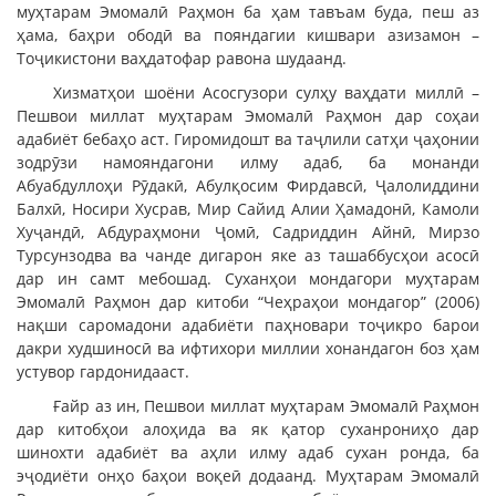
муҳтарам Эмомалӣ Раҳмон ба ҳам тавъам буда, пеш аз
ҳама, баҳри ободӣ ва пояндагии кишвари азизамон –
Тоҷикистони ваҳдатофар равона шудаанд.
Хизматҳои шоёни Асосгузори сулҳу ваҳдати миллӣ –
Пешвои миллат муҳтарам Эмомалӣ Раҳмон дар соҳаи
адабиёт бебаҳо аст. Гиромидошт ва таҷлили сатҳи ҷаҳонии
зодрӯзи намояндагони илму адаб, ба монанди
Абуабдуллоҳи Рӯдакӣ, Абулқосим Фирдавсӣ, Ҷалолиддини
Балхӣ, Носири Хусрав, Мир Сайид Алии Ҳамадонӣ, Камоли
Хуҷандӣ, Абдураҳмони Ҷомӣ, Садриддин Айнӣ, Мирзо
Турсунзодва ва чанде дигарон яке аз ташаббусҳои асосӣ
дар ин самт мебошад. Суханҳои мондагори муҳтарам
Эмомалӣ Раҳмон дар китоби “Чеҳраҳои мондагор” (2006)
нақши саромадони адабиёти паҳновари тоҷикро барои
дакри худшиносӣ ва ифтихори миллии хонандагон боз ҳам
устувор гардонидааст.
Ғайр аз ин, Пешвои миллат муҳтарам Эмомалӣ Раҳмон
дар китобҳои алоҳида ва як қатор суханрониҳо дар
шинохти адабиёт ва аҳли илму адаб сухан ронда, ба
эҷодиёти онҳо баҳои воқеӣ додаанд. Муҳтарам Эмомалӣ