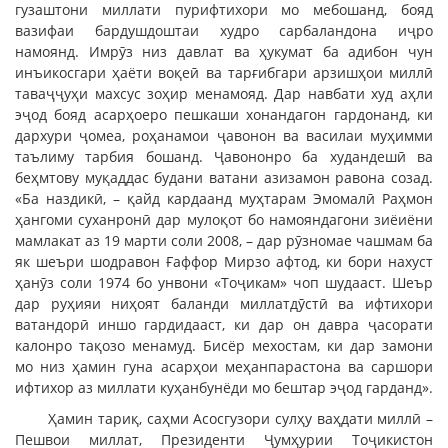
гузаштони миллати пурифтихори мо мебошанд, бояд
вазифаи бардушдоштаи худро сарбаландона иҷро
намоянд. Имрӯз низ давлат ва ҳукумат ба адибон чун
инъикосгари ҳаёти воқеӣ ва тарғибгари арзишҳои миллӣ
таваҷҷуҳи махсус зоҳир менамояд. Дар навбати худ аҳли
эҷод бояд асарҳоеро пешкаши хонандагон гардонанд, ки
дархури ҷомеа, роҳанамои ҷавонон ва василаи муҳимми
таълиму тарбия бошанд. Ҷавононро ба худандешӣ ва
беҳмтову муқаддас будани ватани азизамон равона созад.
«Ба наздикӣ, – қайд кардаанд муҳтарам Эмомалӣ Раҳмон
ҳангоми суханронӣ дар мулоқот бо намояндагони зиёиёни
мамлакат аз 19 марти соли 2008, – дар рӯзномае чашмам ба
як шеъри шодравон Ғаффор Мирзо афтод, ки бори нахуст
ҳанӯз соли 1974 бо унвони «Тоҷикам» чоп шудааст. Шеър
дар руҳияи ниҳоят баланди миллатдӯстӣ ва ифтихори
ватандорӣ иншо гардидааст, ки дар он давра ҷасорати
калонро тақозо менамуд. Бисёр мехостам, ки дар замони
мо низ ҳамин гуна асарҳои меҳанпарастона ва саршори
ифтихор аз миллати куҳанбунёди мо бештар эҷод гарданд».
Ҳамин тариқ, саҳми Асосгузори сулҳу ваҳдати миллӣ –
Пешвои миллат, Президенти Ҷумҳурии Тоҷикистон