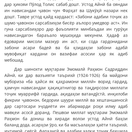
дар ҳикояи Пӯлод Толис сабаб дошт. Устод Айнӣ ба ояндаи
ин нависандаи ҷавон чун Фарҳат ва Шукӯҳӣ назари нек
дошт. Тавре устод қайд кардааст: «Забони адабии тоҷик аз
шумо ҷавонон сарсабзиҳои бисёр аълоро умедвор аст». Ин
гуна сарсабзиҳоро дар фаъолияти минбаъдаи ин гурӯҳи
нависандагон бараъало мушоҳида мекунем. Ҳадаф аз
ёдоварии мисоли мазкур ин аст, ки сода гардонидани
забони асари бадеӣ ва ба қоидаҳои забони адабӣ
мувофиқат кардани он вазифаи асосии ҳар як адиб
мебошад.
Дар шинохти муҳтарам Эмомалӣ Раҳмон Садриддин
Айнӣ, ки дар вазъияти таърихӣ (1924-1926) ба майдони
мубориза «ба ҳайси як қаҳрамони миллӣ» ворид гардид,
ҳамчун нависандаи ҳақиқатнигор ва тақдирсози миллати
тоҷик муаррифӣ гардида, ақидаҳои ватандӯстӣ, инқилоби
фикрии ҷавонон, бедории шуури миллӣ ва хештаншиносӣ
дар сартосари эҷодиёти ин абармарди роҳи илму адаб
мавқеи асосӣ доранд. Пешвои миллат муҳтарам Эмомалӣ
Раҳмон ба дониш ва хиради волои устод Айнӣ баҳои
баланд дода, асарҳои ӯро, ки ба масъалаҳои ҳаёти таърихӣ,
иҷтимоӣ, сиёсӣ, фарҳангӣ ва адабии халқи тоҷик бахшида