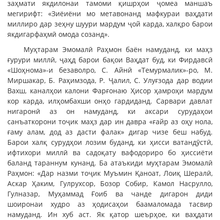
заҳмати якдилонаи тамоми қишрҳои ҷомеа маншаъ
мегирифт: «Зиёиёни мо метавонанд мафкураи ваҳдати
миллиро дар зеҳну шуури мардум ҷой карда, халқро барои
якдигарфаҳмӣ омода созанд».
Муҳтарам Эмомалӣ Раҳмон баён намуданд, ки маҳз
ғурури миллӣ, ҷаҳд барои бақои Ваҳдат буд, ки Фирдавсӣ
«Шоҳнома»-и безаволро, С. Айнӣ «Темурмалик»-ро, М.
Миршакар, Б. Раҳимзода, Р. Ҷалил, С. Улуғзода дар водии
Вахш, каналҳои калони Фарғонаю Ҳисор ҳамроҳи мардум
кор карда, илҳомбахши онҳо гардиданд. Сарвари давлат
нигаронӣ аз он намуданд, ки аксари сурудаҳои
санъаткорони тоҷик маҳз дар ин давра «ғайр аз оҳу нола,
ғаму алам, дод аз дасти фалак» дигар чизе беш набуд.
Барои халқ сурудҳои лозим буданд, ки ҳисси ватандӯстӣ,
ифтихори миллӣ ва садоқату вафодориро бо ҳиссиёти
баланд тараннум кунанд. Ба атаъкиди муҳтарам Эмомалӣ
Раҳмон: «Дар назми тоҷик Муъмин Қаноат, Лоиқ Шералӣ,
Аскар Ҳаким, Гулрухсор, Бозор Собир, Камол Насрулло,
Гулназар, Муҳаммад Ғоиб ва чанде дигарон диди
шоиронаи худро аз ҳодисаҳои баамаломада тасвир
намуданд. Ин хуб аст. Як қатор шеърҳое, ки ваҳдати