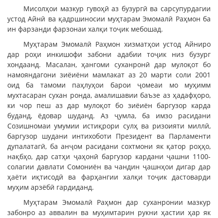
Мисолҳои мазкур гувоҳӣ аз бузургӣ ва сарсупурдагии
устод Айнӣ ва қадршиносии муҳтарам Эмомалӣ Раҳмон ба
ин фарзанди фарзонаи халқи тоҷик мебошад.
Муҳтарам Эмомалӣ Раҳмон хизматҳои устод Айниро
дар роҳи инкишофи забони адабии тоҷик низ бузург
хондаанд. Масалан, ҳангоми суханронӣ дар мулоқот бо
намояндагони зиёиёни мамлакат аз 20 марти соли 2001
оид ба тамоми паҳлуҳои барои ҷомеаи мо муҳимм
мухтасаран сухан ронда, амалишавии баъзе аз ҳадафҳоро,
ки чор пеш аз дар мулоқот бо зиёиён баргузор карда
буданд, ёдовар шуданд. Аз ҷумла, ба имзо расидани
Созишномаи умумии истиқрори сулҳ ва ризоияти миллӣ,
баргузор шудани интихоботи Президент ва Парламенти
дупалатагӣ, ба анҷом расидани сохтмони як қатор роҳҳо,
нақбҳо, дар сатҳи ҷаҳонӣ баргузор кардани ҷашни 1100-
солагии давлати Сомониён ва чандин ҷашнҳои дигар дар
ҳаёти иқтисодӣ ва фарҳангии халқи тоҷик дастоварди
муҳим арзёбӣ гардиданд.
Муҳтарам Эмомалӣ Раҳмон дар суханронии мазкур
забонро аз аввалин ва муҳимтарин рукни ҳастии ҳар як