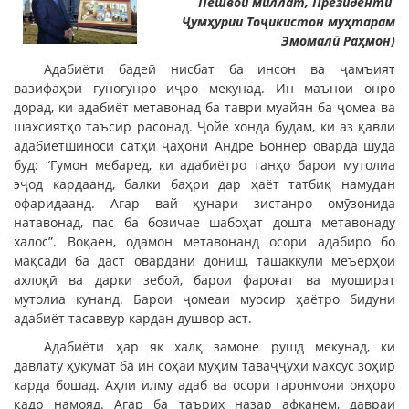
Пешвои миллат, Президенти
Ҷумҳурии Тоҷикистон муҳтарам
Эмомалӣ Раҳмон)
Адабиёти бадеӣ нисбат ба инсон ва ҷамъият
вазифаҳои гуногунро иҷро мекунад. Ин маънои онро
дорад, ки адабиёт метавонад ба таври муайян ба ҷомеа ва
шахсиятҳо таъсир расонад. Ҷойе хонда будам, ки аз қавли
адабиётшиноси сатҳи ҷаҳонӣ Андре Боннер оварда шуда
буд: “Гумон мебаред, ки адабиётро танҳо барои мутолиа
эҷод кардаанд, балки баҳри дар ҳаёт татбиқ намудан
офаридаанд. Агар вай ҳунари зистанро омӯзонида
натавонад, пас ба бозичае шабоҳат дошта метавонаду
халос”. Воқаен, одамон метавонанд осори адабиро бо
мақсади ба даст овардани дониш, ташаккули меъёрҳои
ахлоқӣ ва дарки зебоӣ, барои фароғат ва муошират
мутолиа кунанд. Барои ҷомеаи муосир ҳаётро бидуни
адабиёт тасаввур кардан душвор аст.
Адабиёти ҳар як халқ замоне рушд мекунад, ки
давлату ҳукумат ба ин соҳаи муҳим таваҷҷуҳи махсус зоҳир
карда бошад. Аҳли илму адаб ва осори гаронмояи онҳоро
қадр намояд. Агар ба таърих назар афканем, давраи