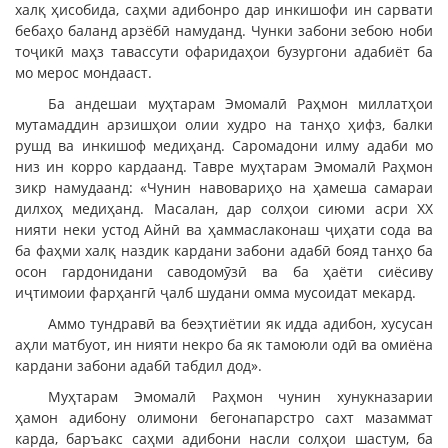
халқ ҳисобида, саҳми адибонро дар инкишофи ин сарвати
бебаҳо баланд арзёбӣ намуданд. Чунки забони зебою ноби
тоҷикӣ маҳз тавассути офаридаҳои бузургони адабиёт ба
мо мерос мондааст.
Ба андешаи муҳтарам Эмомалӣ Раҳмон миллатҳои
мутамаддин арзишҳои олии худро на танҳо ҳифз, балки
рушд ва инкишоф медиҳанд. Саромадони илму адаби мо
низ ин корро кардаанд. Тавре муҳтарам Эмомалӣ Раҳмон
зикр намудаанд: «Чунин навовариҳо на ҳамеша самараи
дилхоҳ медиҳанд. Масалан, дар солҳои сиюми асри ХХ
нияти неки устод Айнӣ ва ҳаммаслаконаш ҷиҳати сода ва
ба фаҳми халқ наздик кардани забони адабӣ бояд танҳо ба
осон гардонидани саводомӯзӣ ва ба ҳаёти сиёсиву
иҷтимоии фарҳангӣ ҷалб шудани омма мусоидат мекард.
Аммо тундравӣ ва беэҳтиётии як идда адибон, хусусан
аҳли матбуот, ин нияти некро ба як тамоюли одӣ ва омиёна
кардани забони адабӣ табдил дод».
Муҳтарам Эмомалӣ Раҳмон чунин хунукназарии
ҳамон адибону олимони бегонапарстро сахт мазаммат
карда, баръакс саҳми адибони насли солҳои шастум, ба