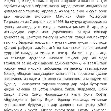
Раҳмон ҳам оид ба намояндагони адабиёти классик ва ҳам
адабиёти муосир ибрози назар карда, сухани мондагор ва
ҷовидонаро ташвиқ кардаанд. Аз ҷумла, зимни суханронӣ
дар нахустин иҷлосияи Маҷлиси Олии Ҷумҳурии
Тоҷикистон аз 7 апрели соли 1995 бо вуҷуди душвориҳо ва
гуногунии ақидаву эътиқод ва мақоми ҷамъиятӣ сарҷамъу
иттиҳодиро сарчашмаи дурахшонии ояндаи кишвар
донистаанд. Самтҳои гуногуни хоҷагии халқи мамлакатро
таҳлилу баррасӣ намуда, як нуктаи хеле муҳим – бо роҳи
дӯстию рафоқат, ҳамбастагӣ ва хислатҳои волои инсонӣ
муррифӣ намудани миллати тоҷикро ба миён гузоштанд.
Ба таъкиди муҳтарам Эмомалӣ Раҳмон дар ин ҷода
таълимот ва афкори адабии адибони тоҷик, ки тарғибгари
ғояҳои неки инсонӣ мебошанд, метавонад таъсиррасон
бошад: «Воқеан поягузорони маънавиёт, ворисони сухани
воломақом аз қадим ифтихор ва шиносномаи мардуми мо
буданд... Башарияти тараққипарвар дар сафи бузургони
ҷаҳон ҳамеша аз устод Рӯдакӣ, ҳаким Фирдавсӣ, шайх
Саъдӣ, Ибни Сино, Ҷалолиддини Румӣ, Хоҷа Ҳофиз,
Абдураҳмони Ҷомиву Бедил ёдовар мешавад. Анъанаи
гузаштагони бурумандро дар даврони нав устод Айнӣ,
Абулқосим Лоҳутӣ, Мирзо турсунзода, Сотим Улуғзода,