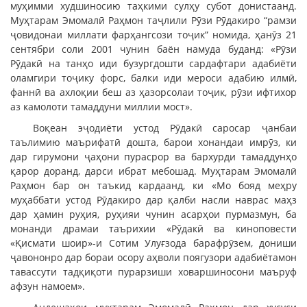
муҳимми худшиносию таҳкими сулҳу субот донистаанд.
Муҳтарам Эмомалӣ Раҳмон таҷлили Рӯзи Рӯдакиро “рамзи
ҷовидонаи миллати фарҳангсози тоҷик” номида, ҳанӯз 21
сентябри соли 2001 чунин баён намуда буданд: «Рӯзи
Рӯдакӣ на танҳо иди бузургдошти сардафтари адабиёти
оламгири тоҷику форс, балки иди мероси адабию илмӣ,
фаннӣ ва ахлоқии беш аз ҳазорсолаи тоҷик, рӯзи ифтихор
аз камолоти тамаддуни миллии мост».
Воқеан эҷодиёти устод Рӯдакӣ саросар ҷанбаи
таълимию маърифатӣ дошта, барои хонандаи имрӯз, ки
дар гирумони ҷаҳони пурасрор ва бархурди тамаддунҳо
қарор доранд, дарси ибрат мебошад. Муҳтарам Эмомалӣ
Раҳмон бар он таъкид кардаанд, ки «Мо бояд меҳру
муҳаббати устод Рӯдакиро дар қалби насли наврас маҳз
дар ҳамин руҳия, руҳияи чунин асарҳои пурмазмун, ба
монанди драмаи таърихии «Рӯдакӣ ва киноповести
«Қисмати шоир»-и Сотим Улуғзода барафрӯзем, дониши
ҷавононро дар бораи осору аҳволи поягузори адабиётамон
тавассути тадқиқоти пурарзиши ховаршиносони маъруф
афзун намоем».