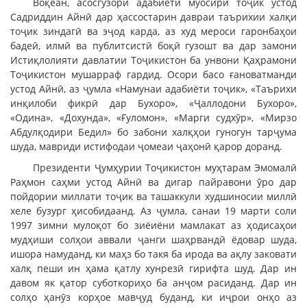
Воқеан, асосгузори адабиёти муосири тоҷик устод
Садриддин Айнӣ дар ҳассостарин давраи таърихии халқи
тоҷик зиндагӣ ва эҷод карда, аз худ мероси гаронбаҳои
бадеӣ, илмӣ ва публитсистӣ боқӣ гузошт ва дар замони
Истиқлолияти давлатии Тоҷикистон ба унвони Қаҳрамони
Тоҷикистон мушарраф гардид. Осори басо ғановатманди
устод Айнӣ, аз ҷумла «Намунаи адабиёти тоҷик», «Таърихи
инқилоби фикрӣ дар Бухоро», «Ҷаллодони Бухоро»,
«Одина», «Дохунда», «Ғуломон», «Марги судхӯр», «Мирзо
Абдулқодири Бедил» бо забони халқҳои гуногун тарҷума
шуда, мавриди истифодаи ҷомеаи ҷаҳонӣ қарор доранд.
Президенти Ҷумҳурии Тоҷикистон муҳтарам Эмомалӣ
Раҳмон саҳми устод Айнӣ ва дигар пайравони ӯро дар
пойдории миллати тоҷик ва ташаккули худшиносии миллӣ
хеле бузург ҳисобидаанд. Аз ҷумла, санаи 19 марти соли
1997 зимни мулоқот бо зиёиёни мамлакат аз ҳодисаҳои
мудҳиши солҳои аввали ҷанги шаҳрвандӣ ёдовар шуда,
ишора намуданд, ки маҳз бо такя ба ирода ва ақлу заковати
халқ пеши ин ҳама қатлу хунрезӣ гирифта шуд. Дар ин
давом як қатор суботкориҳо ба анҷом расиданд. Дар ин
солҳо ҳанӯз корҳое мавҷуд буданд, ки иҷрои онҳо аз