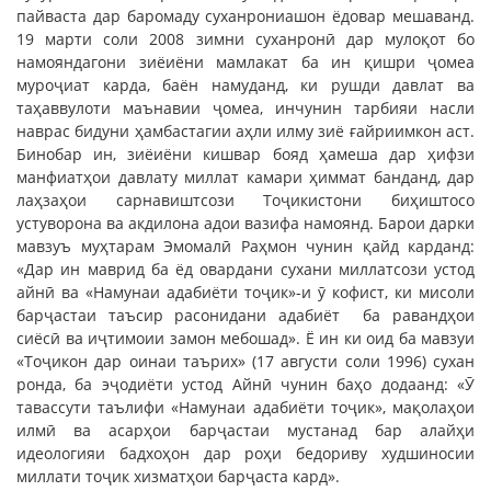
пайваста дар баромаду суханрониашон ёдовар мешаванд.
19 марти соли 2008 зимни суханронӣ дар мулоқот бо
намояндагони зиёиёни мамлакат ба ин қишри ҷомеа
муроҷиат карда, баён намуданд, ки рушди давлат ва
таҳаввулоти маънавии ҷомеа, инчунин тарбияи насли
наврас бидуни ҳамбастагии аҳли илму зиё ғайриимкон аст.
Бинобар ин, зиёиёни кишвар бояд ҳамеша дар ҳифзи
манфиатҳои давлату миллат камари ҳиммат банданд, дар
лаҳзаҳои сарнавиштсози Тоҷикистони биҳиштосо
устуворона ва акдилона адои вазифа намоянд. Барои дарки
мавзуъ муҳтарам Эмомалӣ Раҳмон чунин қайд карданд:
«Дар ин маврид ба ёд овардани сухани миллатсози устод
айнӣ ва «Намунаи адабиёти тоҷик»-и ӯ кофист, ки мисоли
барҷастаи таъсир расонидани адабиёт ба равандҳои
сиёсӣ ва иҷтимоии замон мебошад». Ё ин ки оид ба мавзуи
«Тоҷикон дар оинаи таърих» (17 августи соли 1996) сухан
ронда, ба эҷодиёти устод Айнӣ чунин баҳо додаанд: «Ӯ
тавассути таълифи «Намунаи адабиёти тоҷик», мақолаҳои
илмӣ ва асарҳои барҷастаи мустанад бар алайҳи
идеологияи бадхоҳон дар роҳи бедориву худшиносии
миллати тоҷик хизматҳои барҷаста кард».