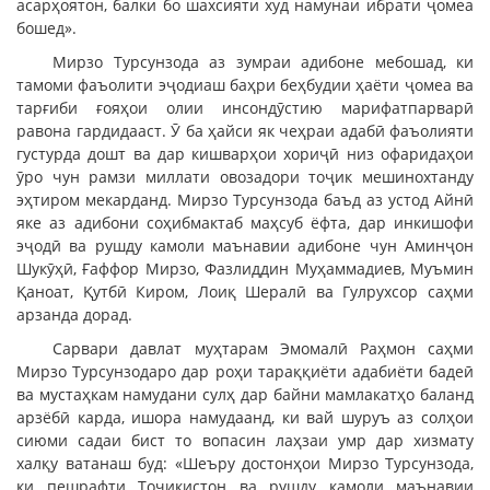
асарҳоятон, балки бо шахсияти худ намунаи ибрати ҷомеа
бошед».
Мирзо Турсунзода аз зумраи адибоне мебошад, ки
тамоми фаъолити эҷодиаш баҳри беҳбудии ҳаёти ҷомеа ва
тарғиби ғояҳои олии инсондӯстию марифатпарварӣ
равона гардидааст. Ӯ ба ҳайси як чеҳраи адабӣ фаъолияти
густурда дошт ва дар кишварҳои хориҷӣ низ офаридаҳои
ӯро чун рамзи миллати овозадори тоҷик мешинохтанду
эҳтиром мекарданд. Мирзо Турсунзода баъд аз устод Айнӣ
яке аз адибони соҳибмактаб маҳсуб ёфта, дар инкишофи
эҷодӣ ва рушду камоли маънавии адибоне чун Аминҷон
Шукӯҳӣ, Ғаффор Мирзо, Фазлиддин Муҳаммадиев, Муъмин
Қаноат, Қутбӣ Киром, Лоиқ Шералӣ ва Гулрухсор саҳми
арзанда дорад.
Сарвари давлат муҳтарам Эмомалӣ Раҳмон саҳми
Мирзо Турсунзодаро дар роҳи тараққиёти адабиёти бадеӣ
ва мустаҳкам намудани сулҳ дар байни мамлакатҳо баланд
арзёбӣ карда, ишора намудаанд, ки вай шуруъ аз солҳои
сиюми садаи бист то вопасин лаҳзаи умр дар хизмату
халқу ватанаш буд: «Шеъру достонҳои Мирзо Турсунзода,
ки пешрафти Тоҷикистон ва рушду камоли маънавии