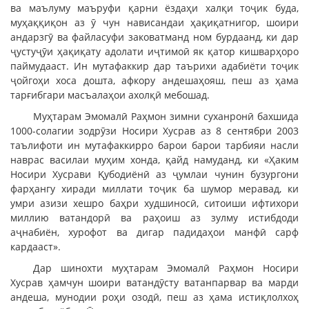
ва маълуму маъруфи қарни ёздаҳи халқи тоҷик буда,
муҳаққиқон аз ӯ чун нависандаи ҳақиқатнигор, шоири
андарзгӯ ва файласуфи заковатманд ном бурдаанд, ки дар
ҷустуҷӯи ҳақиқату адолати иҷтимоӣ як қатор кишварҳоро
паймудааст. Ин мутафаккир дар таърихи адабиёти тоҷик
ҷойгоҳи хоса дошта, афкору андешаҳояш, пеш аз ҳама
тарғибгари масъалаҳои ахолқӣ мебошад.
Муҳтарам Эмомалӣ Раҳмон зимни суханронӣ бахшида
1000-солагии зодрӯзи Носири Хусрав аз 8 сентябри 2003
таълифоти ин мутафаккирро барои барои тарбияи насли
наврас василаи муҳим хонда, қайд намуданд, ки «Ҳаким
Носири Хусрави Қубодиёнӣ аз ҷумлаи чунин бузургони
фарҳангу хиради миллати тоҷик ба шумор меравад, ки
умри азизи хешро баҳри худшиносӣ, ситоиши ифтихори
миллию ватандорӣ ва раҳоиш аз зулму истибдоди
аҷнабиён, хурофот ва дигар падидаҳои манфӣ сарф
кардааст».
Дар шинохти муҳтарам Эмомалӣ Раҳмон Носири
Хусрав ҳамчун шоири ватандӯсту ватанпарвар ва марди
андеша, мунодии роҳи озодӣ, пеш аз ҳама истиқлолхоҳ