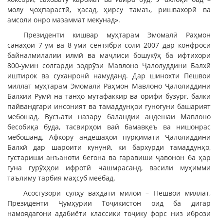
молу ҷоҳпарастӣ, ҳасад, ҳирсу тамаъ, ришвахорӣ ва
амсоли онро мазаммат мекунад».
Президенти кишвар муҳтарам Эмомалӣ Раҳмон
санаҳои 7-ум ва 8-уми сентябри соли 2007 дар конфроси
байналмилалии илмӣ ва маҷлиси бошукӯҳ ба ифтихори
800-умин солгарди зодрӯзи Мавлоно Ҷалолуддини Балхӣ
иштирок ва суханронӣ намуданд. Дар шинохти Пешвои
миллат муҳтарам Эмомалӣ Раҳмон Мавлоно Ҷалолиддини
Балхии Румӣ на танҳо мутафаккир ва орифи бузург, балки
пайвандгари инсоният ва тамаддунҳои гуногуни башарият
мебошад. Вусъати назару баландии андешаи Мавлоно
бесобиқа буда, тасвирҳои вай бамавқеъ ва нишонрас
мебошанд. Афкору андешаҳои пурқимати Ҷалолиддини
Балхӣ дар шароити кунунӣ, ки бархурди тамаддунҳо,
густариши анъаноти бегона ва гаравиши ҷавонон ба ҳар
гуна гурӯҳҳои ифротӣ чашмрасанд, васили муҳимми
таълиму тарбия маҳсуб меёбад.
Асосгузори сулҳу ваҳдати милоӣ – Пешвои миллат,
Президенти Ҷумҳурии Тоҷикистон оид ба дигар
намоядагони адабиёти классики тоҷику форс низ ибрози