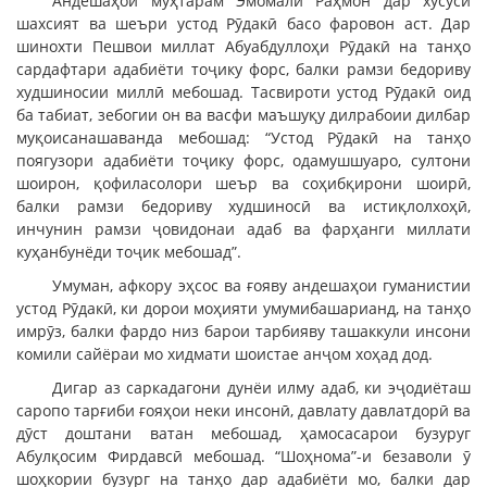
Андешаҳои муҳтарам Эмомалӣ Раҳмон дар хусуси
шахсият ва шеъри устод Рӯдакӣ басо фаровон аст. Дар
шинохти Пешвои миллат Абуабдуллоҳи Рӯдакӣ на танҳо
сардафтари адабиёти тоҷику форс, балки рамзи бедориву
худшиносии миллӣ мебошад. Тасвироти устод Рӯдакӣ оид
ба табиат, зебогии он ва васфи маъшуқу дилрабоии дилбар
муқоисанашаванда мебошад: “Устод Рӯдакӣ на танҳо
поягузори адабиёти тоҷику форс, одамушшуаро, султони
шоирон, қофиласолори шеър ва соҳибқирони шоирӣ,
балки рамзи бедориву худшиносӣ ва истиқлолхоҳӣ,
инчунин рамзи ҷовидонаи адаб ва фарҳанги миллати
куҳанбунёди тоҷик мебошад”.
Умуман, афкору эҳсос ва ғояву андешаҳои гуманистии
устод Рӯдакӣ, ки дорои моҳияти умумибашарианд, на танҳо
имрӯз, балки фардо низ барои тарбияву ташаккули инсони
комили сайёраи мо хидмати шоистае анҷом хоҳад дод.
Дигар аз саркадагони дунёи илму адаб, ки эҷодиёташ
саропо тарғиби ғояҳои неки инсонӣ, давлату давлатдорӣ ва
дӯст доштани ватан мебошад, ҳамосасарои бузуруг
Абулқосим Фирдавсӣ мебошад. “Шоҳнома”-и безаволи ӯ
шоҳкории бузург на танҳо дар адабиёти мо, балки дар