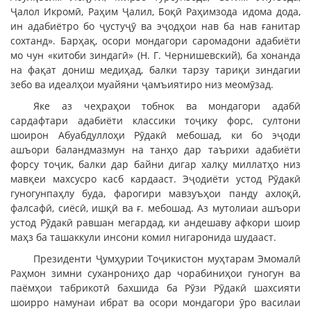
Ҷалол Икромӣ, Раҳим Ҷалил, Боқӣ Раҳимзода идома дода,
ин адабиётро бо ҷустуҷӯ ва эҷодҳои нав ба нав ғанитар
сохтанд». Барҳақ, осори мондагори саромадони адабиёти
мо чун «китоби зиндагӣ» (Н. Г. Чернишевский), ба хонанда
на фақат дониш медиҳад, балки тарзу тариқи зиндагии
зебо ва идеалҳои муайяни ҷамъиятиро низ меомӯзад.
Яке аз чеҳраҳои тобнок ва мондагори адабӣ
сардафтари адабиёти классики тоҷику форс, султони
шоирон Абуабдуллоҳи Рӯдакӣ мебошад, ки бо эҷоди
ашъори баландмазмун на танҳо дар таърихи адабиёти
форсу тоҷик, балки дар байни дигар халқу миллатҳо низ
мавқеи махсусро касб кардааст. Эҷодиёти устод Рӯдакӣ
гуногунпаҳлу буда, фарогири мавзуъҳои панду ахлоқӣ,
фалсафӣ, сиёсӣ, ишқӣ ва ғ. мебошад. Аз мутолиаи ашъори
устод Рӯдакӣ равшан мегардад, ки андешаву афкори шоир
маҳз ба ташаккули инсони комил нигаронида шудааст.
Президенти Ҷумҳурии Тоҷикистон муҳтарам Эмомалӣ
Раҳмон зимни суханрониҳо дар чорабиниҳои гуногун ва
паёмҳои табрикотӣ бахшида ба Рӯзи Рӯдакӣ шахсияти
шоирро намунаи ибрат ва осори мондагори ӯро василаи