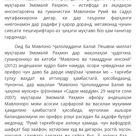
муҳтарам Эмомалӣ Раҳмон, – истифода аз ақидаҳои
инсонгароёна ва гуманистии Мавлонои Румӣ ва садҳо
мутафаккирони дигар, ки дар таърихи фарҳанги
ниёгонамон дар радифи ӯ қарор доранд, метавонад чунин
сиёсати пешгирифтаро аз ҷиҳати муҳтаво боз ҳам ғанитар
гардонад».
Оид ба Мавлоно Ҷалолиддини Балхӣ Пешвои миллат
муҳтарам Эмомалӣ Раҳмон дар мақолаҳои ҷудогона,
суханрониҳо ва китоби “Мавлоно ва тамаддуни инсонӣ”
(2012) андешахои худро баён намуда, осори ҷовидонаи ин
орифро чун даво ба дарди имрӯзаи ҷомеаи мо – тарғиби
сулҳу ваҳдат ва иттиҳоду ҳамбастагӣ, ҳисобидаанд.
Чунончи, дар мақолаи “Мавлоно Ҷалолиддини Балхӣ ва
ҷаҳони муосир» (рӯзномаи «Садои мардум», 29 марти соли
2007), муҳтарам Эмомалӣ Раҳмон афкору андешаҳои
Мавлоноро мояи асосии сарфарозӣ ва василаи муҳимми
ҳамдилию ҳамбастагӣ ҳисобида, мутолиаи ашъори
баландмазмуни ин орифро роҳи расидан ба аҳдофи бузург
медонад: “Румӣ тарғибгари ахлоқи ҳамида, чун вафодорӣ,
шафқат бар заифон, эҳтироми худ ва дигарон, ростӣ, эҳсон,
хоксорӣ, саховату каромат ва ғайра буд. Ӯ ахлоқи бад –