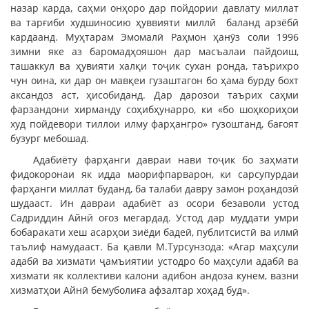
назар карда, саҳми онҳоро дар пойдории давлату миллат
ва тарғиби худшиносию ҳуввияти миллӣ баланд арзёбӣ
кардаанд. Муҳтарам Эмомалӣ Раҳмон ҳанӯз соли 1996
зимни яке аз баромадҳояшон дар масъалаи пайдоиш,
ташаккул ва ҳувияти халқи тоҷик сухан ронда, таърихро
чун оина, ки дар он мавқеи гузаштагон бо ҳама бурду бохт
аксандоз аст, ҳисобиданд. Дар дарозои таърих саҳми
фарзандони хирманду соҳибҳунарро, ки «бо шоҳкориҳои
худ пойдевори тиллои илму фарҳангро» гузоштанд, бағоят
бузург мебошад.
Адабиёту фарҳанги давраи нави тоҷик бо заҳмати
фидокоронаи як идда маорифпарварон, ки сарсупурдаи
фарҳанги миллат буданд, ба талаби давру замон роҳандозӣ
шудааст. Ин давраи адабиёт аз осори безаволи устод
Садриддин Айнӣ оғоз мегардад. Устод дар муддати умри
бобаракати хеш асарҳои зиёди бадеӣ, публитсистӣ ва илмӣ
таълиф намудааст. Ба қавли М.Турсунзода: «Агар маҳсули
адабӣ ва хизмати ҷамъиятии устодро бо маҳсули адабӣ ва
хизмати як коллективи калони адибон андоза кунем, вазни
хизматҳои Айнӣ бемуболиға афзалтар хоҳад буд».