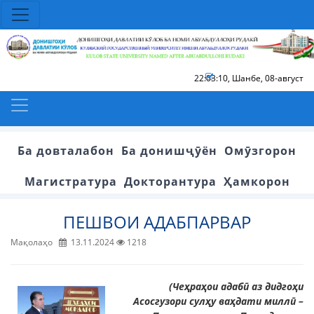
22:03:11
,
Шанбе, 08-август
Ба довталабон
Ба донишҷӯён
Омӯзгорон
Магистратура
Докторантура
Ҳамкорон
ПЕШВОИ АДАБПАРВАР
Мақолаҳо
13.11.2024
1218
(Чеҳраҳои адабӣ аз дидгоҳи
Асосгузори сулҳу ваҳдати миллӣ –