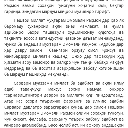
Раҳмон вазъи соҳаҳои гуногуни хоҷагии халқ беҳтар
гардида, зиндагии мардум маҷрои муайянро гирифт.
Пешвои миллат муҳтарам Эмомалӣ Раҳмон дар ҳар як
баромаду суханронӣ аҳли зиёи мамлакат, аз ҷумла
адибонро баҳри ташаккули худшиносиву худогоҳӣ ва
тақвияти эҳсоси ватандӯстии ҷавонон даъват менамуданд.
Чунки ба андешаи муҳтарам Эмомалӣ Раҳмон: «Адибон дар
ҳар давру замон баёнгари орзуву омол, ҷонсӯз ва
нангбардори миллати хешанд. Онҳо дар тафаккури худ
ҳикмати асру замонҳо ва халқро чун ганҷи бебаҳо маҳфуз
медоранд ва ба воситаи асарҳояшон зебову хотирнишин
ба мардум пешниҳод мекунанд».
Сарвари муаззами миллат ба адабиёт ва аҳли илму
адаб таваҷҷуҳи махсус зоҳир намуда, онҳоро
“сарнавиштнигори даврон ва миллати худ” пиндоштаанд.
Агар кас осори таърихию фарҳангӣ ва илмию адабии
Сарвари давлатро варақгардон кунад, дар симои Пешвои
миллат муҳтарам Эмомалӣ Раҳмон олими соҳаҳои гуногун,
чун сиёсат, фалсафа, фарҳангу таърих, забону адабиёт ва
ғайраро дармеёбанд. Басо ҷолиб аст, ки афкору андешаҳои