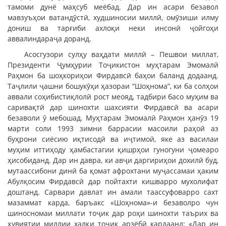
тамоми дунё маҳсуб меёбад. Дар ин асари безавол
мавзуъҳои ватандӯстӣ, худшиносии миллӣ, омӯзиши илму
дониш ва тарғиби ахлоқи неки инсонӣ ҷойгоҳи
аввалиндараҷа доранд.
Асосгузори сулҳу ваҳдати миллӣ – Пешвои миллат,
Президенти Ҷумҳурии Тоҷикистон муҳтарам Эмомалӣ
Раҳмон ба шоҳкориҳои Фирдавсӣ баҳои баланд додаанд.
Таҷлили ҷашни бошукӯҳи ҳазораи “Шоҳнома”, ки ба солҳои
аввали соҳибистиқлолӣ рост меояд, тадбири басо муҳим ва
саривақтӣ дар шинохти шахсияти Фирдавсӣ ва асари
безаволи ӯ мебошад. Муҳтарам Эмомалӣ Раҳмон ҳанӯз 19
марти соли 1993 зимни баррасии масоили раҳоӣ аз
буҳрони сиёсию иқтисодӣ ва иҷтимоӣ, яке аз василаи
муҳим иттиҳоду ҳамбастагии қишрҳои гуногуни ҷомеаро
ҳисобиданд. Дар ин давра, ки авҷи даргириҳои дохилӣ буд,
мутаассибони динӣ ба қомат афрохтани муҷассамаи ҳаким
Абулқосим Фирдавсӣ дар пойтахти кишварро мухолифат
доштанд. Сарвари давлат ин амали таассуфоварро сахт
мазаммат карда, баръакс «Шоҳнома»-и безаволро чун
шиносномаи миллати тоҷик дар роҳи шинохти таърих ва
ҳувиятии миллии халқи тоҷик арзёбӣ кардаанд: «Дар ин