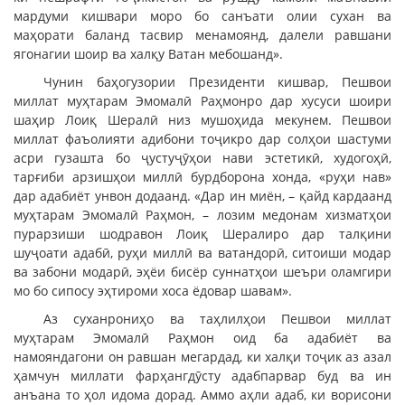
мардуми кишвари моро бо санъати олии сухан ва
маҳорати баланд тасвир менамоянд, далели равшани
ягонагии шоир ва халқу Ватан мебошанд».
Чунин баҳогузории Президенти кишвар, Пешвои
миллат муҳтарам Эмомалӣ Раҳмонро дар хусуси шоири
шаҳир Лоиқ Шералӣ низ мушоҳида мекунем. Пешвои
миллат фаъолияти адибони тоҷикро дар солҳои шастуми
асри гузашта бо ҷустуҷӯҳои нави эстетикӣ, худогоҳӣ,
тарғиби арзишҳои миллӣ бурдборона хонда, «руҳи нав»
дар адабиёт унвон додаанд. «Дар ин миён, – қайд кардаанд
муҳтарам Эмомалӣ Раҳмон, – лозим медонам хизматҳои
пурарзиши шодравон Лоиқ Шералиро дар талқини
шуҷоати адабӣ, руҳи миллӣ ва ватандорӣ, ситоиши модар
ва забони модарӣ, эҳёи бисёр суннатҳои шеъри оламгири
мо бо сипосу эҳтироми хоса ёдовар шавам».
Аз суханрониҳо ва таҳлилҳои Пешвои миллат
муҳтарам Эмомалӣ Раҳмон оид ба адабиёт ва
намояндагони он равшан мегардад, ки халқи тоҷик аз азал
ҳамчун миллати фарҳангдӯсту адабпарвар буд ва ин
анъана то ҳол идома дорад. Аммо аҳли адаб, ки ворисони