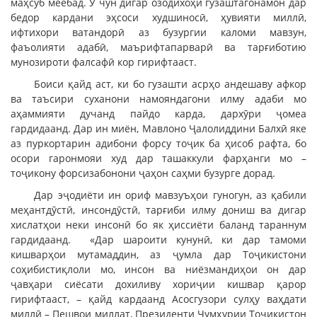
маҳсуб меёбад. Ӯ чун дигар озодихоҳи гузаштагонамон дар
бедор кардани эҳсоси худшиносӣ, ҳувияти миллӣ,
ифтихори ватандорӣ аз бузургии каломи мавзун,
фаъолияти адабӣ, маърифтапарварӣ ва тарғиботию
мунозироти фалсафӣ кор гирифтааст.
Боиси қайд аст, ки бо гузашти асрҳо андешаву афкор
ва таъсири суханони намояндагони илму адаби мо
аҳаммияти дучанд пайдо карда, дархӯри ҷомеа
гардидаанд. Дар ин миён, Мавлоно Ҷалолиддини Балхӣ яке
аз пуркортарин адибони форсу тоҷик ба ҳисоб рафта, бо
осори гаронмояи худ дар ташаккули фарҳанги мо –
тоҷикону форсизабонони ҷаҳон саҳми бузурге дорад.
Дар эҷодиёти ин ориф мавзуъҳои гуногун, аз қабили
меҳантдӯстӣ, инсондӯстӣ, тарғиби илму дониш ва дигар
хислатҳои неки инсонӣ бо як ҳиссиёти баланд тараннум
гардидаанд. «Дар шароити кунунӣ, ки дар тамоми
кишварҳои мутамаддин, аз ҷумла дар Тоҷикистони
соҳибистиқлоли мо, инсон ва ниёзмандиҳои он дар
ҷавҳари сиёсати дохиливу хориҷии кишвар қарор
гирифтааст, – қайд кардаанд Асосгузори сулҳу ваҳдати
миллӣ – Пешвои миллат, Президенти Ҷумҳурии Тоҷикистон