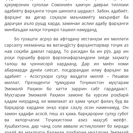
ҳукумронии сулолаи Сомониён ҳамчун давраи тиллоии
адабиёту фарҳанги тоҷик шинохта шудааст. Забон, адабиёт,
фарҳанг ва дигар соҳаҳои маънавиёту маърифат ба
дараҷаи аъло рушд карда, заминаи аслии адабу фарҳанги
минбаъдаи халқи тоҷикро ташкил намуданд.
Бо гузашти асрҳо ва афтодану хестанҳои ин миллати
сарсахту некманиш ва ватандӯсту фарҳангпарвар тоҷик аз
нав соҳиби давлат гардид. То расидан ба ин рӯз, дар ин
роҳи пуршебу фароз фарзонафарзандони зиёде заҳмату
талош ва ҷоннисорӣ кардаанд. Дар ин миён номи
абармарди дунёи сиёсат, посдорандаи илму фарҳанг ва
адабиёт – Асосгузори сулҳу ваҳдати миллӣ – Пешвои
миллат, Президенти Ҷумҳурии Тоҷикистон муҳтарам
Эмомалӣ Раҳмон бо хатти заррин сабт гардидааст.
Муҳтарам Эмомалӣ Раҳмон замоне ба курсии роҳбарӣ
қадам ниҳоданд, ки мамлакат аз ҳама ҷиҳат фалаҷ буд ва
барқарор кардани онҳо кори саҳлу осон наменамуд. Он
замон ҳадафи асосӣ, пеш аз ҳама, барқарории сулҳу субот
ва якпорчагии Тоҷикистони азиз маҳсуб меёфт.
Хушбахтона, дар чанд соли аввали истиқлолият бо хиради
азалӣ ва маҳорати баланди роҳбарии муҳтарам Эмомалӣ