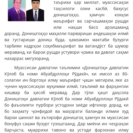
таърихи ҳар миллат, муассисаҳои
таҳсилоти олии касбӣ, бахусус
донишгоҳҳо, ҳамчун кохҳои
маърифат ва сарчашмаҳои рушди
илм нақши басо арзишманд
доранд. Донишгоҳҳо маҳалли парвариши андешаҳои илмӣ
ва густариши дониш буда, ҳамзамон мактаби бузурги
тарбияи кадрҳои соҳибмаърифат ва ватандӯст ба шумор
мераванд, ки барои рушди устувори ҷомеа ва давлат саҳми
назаррас мегузоранд.
Муассисаи давлатии таълимии «Донишгоҳи давлатии
Кӯлоб ба номи Абуабдуллоҳи Рӯдакӣ», ки имсол аз 80-
солагии ин боргоҳи илму маърифат ҷашн мегирем, яке аз
чунин муассисаҳои муҳимми илмӣ, таълимӣ ва фарҳангии
кишвар ба ҳисоб меравад. Дар тӯли ҳашт даҳсола
Донишгоҳи давлатии Кӯлоб ба номи Абуабдуллоҳи Рӯдакӣ
бо фаъолияти пурбори устодони зиёде ифтихор дорад, ки
бо заҳмату ҷонфидоӣ ва маҳорати баланди илмии худ
барои шинохт ва эътирофи донишгоҳ ҳамчун як муассисаи
бонуфуз саҳми бузург гузоштаанд. Дар миёни ин чеҳраҳои
барҷаста, муаррихи тавоно ва устоди фарзонаи илму