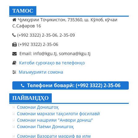
ТАМОС
Ҷумҳурии Тоҷикистон, 735360, ш. Кӯлоб, кӯчаи
С.Сафаров 16
(+992 3322) 2-35-06, 2-35-09
(+992 3322) 2-35-06
Email: info@kgu.tj, somona@kgu.tj
Китоби суроғаҳо ва телефонҳо
Маъмурияти сомона
Телефони боварӣ: (+992 3322) 2-35-06
ПАЙВАНДҲО
Сомонаи Донишгоҳ
Сомонаи маркази таҳсилоти фосилавӣ
Сомонаи нашрияи "Анвори дониш"
Сомонаи Паёми Донишгоҳ
Сомонаи Вазорати маориф ва илм