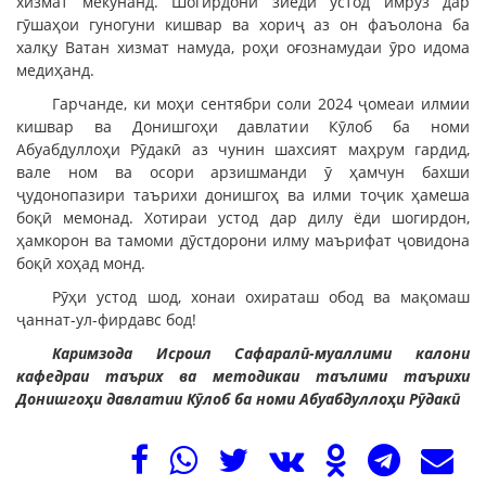
хизмат мекунанд. Шогирдони зиёди устод имрӯз дар
гӯшаҳои гуногуни кишвар ва хориҷ аз он фаъолона ба
халқу Ватан хизмат намуда, роҳи оғознамудаи ӯро идома
медиҳанд.
Гарчанде, ки моҳи сентябри соли 2024 ҷомеаи илмии
кишвар ва Донишгоҳи давлатии Кӯлоб ба номи
Абуабдуллоҳи Рӯдакӣ аз чунин шахсият маҳрум гардид,
вале ном ва осори арзишманди ӯ ҳамчун бахши
ҷудонопазири таърихи донишгоҳ ва илми тоҷик ҳамеша
боқӣ мемонад. Хотираи устод дар дилу ёди шогирдон,
ҳамкорон ва тамоми дӯстдорони илму маърифат ҷовидона
боқӣ хоҳад монд.
Рӯҳи устод шод, хонаи охираташ обод ва мақомаш
ҷаннат-ул-фирдавс бод!
Каримзода Исроил Сафаралӣ-муаллими калони
кафедраи таърих ва методикаи таълими таърихи
Донишгоҳи давлатии Кӯлоб ба номи Абуабдуллоҳи Рӯдакӣ