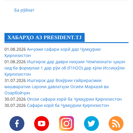
Ба рӯйхат
ХАБАРҲО АЗ PRESIDENT.TJ
01.08.2026
Анҷоми сафари корӣ дар Ҷумҳурии
Қирғизистон
01.08.2026
Иштирок дар даври ниҳоии Чемпионати ҷаҳон
оид ба формулаи 1 дар рӯи об (F1H2O) дар кӯли Иссиқкӯли
Қирғизистон
31.07.2026
Иштирок дар Вохӯрии ғайрирасмии
машваратии сарони давлатҳои Осиёи Марказӣ ва
Озарбойҷон
30.07.2026
Оғози сафари корӣ ба Ҷумҳурии Қирғизистон
30.07.2026
Сафари корӣ ба Ҷумҳурии Қирғизистон