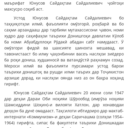
маърифат Юнусов Сайдаҳтам Сайдалиевич ҷойгоҳи
махсусро соҳиб аст.
Устод Юнусов Сайдаҳтам Сайдалиевич бо
таҳқиқотҳои илмӣ, фаъолияти омӯзгорӣ, роҳбарӣ ва бо
саҳми арзандааш дар тарбияи мутахассисони ҷавон, номи
худро дар саҳифаҳои таърихи Донишгоҳи давлатии Кӯлоб
ба номи Абуабдуллоҳи Рӯдакӣ абадан сабт намудааст. Ӯ
омӯзгори фидоӣ ва шахсияте шинохта мешавад, ки
тавонистааст бо илму ҷаҳонбинии васеъ наслҳои зиёдеро
ба роҳи дониш, худшиносӣ ва ватандӯстӣ раҳнамун созад.
Мероси илмӣ ва фаъолияти пурсамари устод барои
таърихи донишгоҳ ва рушди илми таърих дар Тоҷикистон
арзише дорад, ки наслҳои оянда низ аз он баҳра хоҳанд
гирифт.
Юнусов Сайдаҳтам Сайдалиевич 20 июни соли 1947
дар деҳаи Дараи Оби ноҳияи Шӯрообод (имрӯза ноҳияи
Шамсиддини Шоҳин)-и вилояти Хатлон, дар хонаводаи
деҳқон ба дунё омадааст. Таҳсилоти ибтидоиро дар мактаб-
интернати «Коммунизм»-и деҳаи Саричашма (солҳои 1954–
1964) гирифта, сипас ба факултети таърихи Донишкадаи