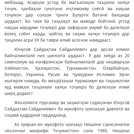
мебошад. Асарҳои устод ба масъалаҳои таърихи халқи
тоҷик, ҷанбаҳои гуногуни иҷтимоиву сиёсӣ ва нақши
тоҷикон дар солҳои Ҷанги Бузурги Ватанӣ бахшида
шудааст. Бо такя ба таҳқиқот ва маводи бойгонӣ, устод
нақши мардуми тоҷикро дар зафарҳои умумӣ бо далелҳои
возеҳ собит карда, ҷойгоҳ ва саҳми халқи тоҷикро дар
таърихи асри ХХ ба таври илмӣ асоснок намудааст.
Юнусов Сайдаҳтам Сайдалиевич дар арсаи илмии
байналмилалӣ низ шинохта шудааст. Ӯ дар зиёда аз 20
симпозиум ва конфронсҳои байналмилалӣ дар кишварҳои
Узбекистон, Қазоқистон, Туркманистон, Озарбойҷон,
Белорус, Украина, Русия ва Ҷумҳурии Исломии Эрон
иштирок намуда, бо маърӯзаҳои пурмазмун ва таҳқиқотии
худ мавқеи таърихии халқи тоҷикро бо далелҳои илмӣ
шарҳ додааст.
Фаъолияти пурсамар ва заҳматҳои содиқонаи Юнусов
Сайдаҳтам Сайдалиевич бо мукофоту ҷоизаҳои давлатӣ ва
соҳавӣ қадрдонӣ гардидаанд.
Аз зумраи ин мукофоту ҷоизаҳо Нишони сарисинагии
«Аълочии маорифи Тоҷикистон» соли 1980, Нишони