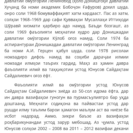
давлатии омӯзгории Ленинобод (ҳоло Донишгоҳи давлатии
Хуҷанд ба номи академик Бобоҷон Ғафуров) дохил шуда,
онро соли 1968 бомуваффақият хатм кардааст. Пас аз хатм,
солҳои 1968–1969 дар сафи Қувваҳои Мусаллаҳи Иттиҳоди
Шӯравӣ хизмати ҳарбиро адо намуд. Баъди бозгашт, аз
соли 1969 фаъолияти меҳнатии худро дар Донишкадаи
давлатии омӯзгории Кӯлоб оғоз намуд. Соли 1974 ба
аспирантураи Донишкадаи давлатии омӯзгории Ленинград
ба номи А.И. Герцен қабул шуда, соли 1978 рисолаи
номзадиро дифоъ намуд ва соҳиби дараҷаи илмии
номзади илмҳои таърих гардид. Маҳз аз ҳамин давра
фаъолияти илмӣ ва таҳқиқотии устод Юнусов Сайдаҳтам
Сайдалиевич оғоз ёфт.
Фаъолияти илмӣ ва омӯзгории устод Юнусов
Сайдаҳтам Сайдалиевич зиёда аз 50-сол идома ёфта, дар
ин давра вазифаҳои гуногун ва пурмасъулиятро бар уҳда
доштаанд. Меҳнати содиқона ва пайвастаи устод дар
рушди илму таълим барои ҳамагон маълум аст ва ниёзе ба
исбот надорад. Аммо, зикри баъзе аз вазифаҳои
роҳбарикунандаи устод зарур мебошад. Аз ҷумла, устод
Юнусов солҳои 2002 – 2008 ва 2011 – 2012 вазифаи декани