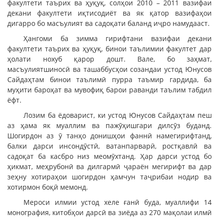
факултети таърих ва ҳуқуқ, солҳои 2010 – 2011 вазифаи
декани факултети иқтисодиёт ва як қатор вазифаҳои
дигарро бо масъулият ва садоқати баланд иҷро намудааст.
Ҳангоми ба зимма гирифтани вазифаи декани
факултети таърих ва ҳуқуқ, бинои таълимии факултет дар
ҳолати нохуб қарор дошт. Вале, бо заҳмат,
масъулиятшиносӣ ва ташаббусҳои созандаи устод Юнусов
Сайдаҳтам бинои таълимӣ пурра таъмир гардида, ба
муҳити бароҳат ва мувофиқ барои раванди таълим табдил
ёфт.
Лозим ба ёдоварист, ки устод Юнусов Сайдаҳтам пеш
аз ҳама як муаллим ва пажӯҳишгари дилсӯз буданд.
Шогирдон аз ӯ танҳо донишҳои фаннӣ намегирифтанд,
балки дарси инсондӯстӣ, ватанпарварӣ, ростқавлӣ ва
садоқат ба касбро низ меомӯхтанд. Ҳар дарси устод бо
ҳикмат, меҳрубонӣ ва дилгармӣ ҷараён мегирифт ва дар
зеҳну хотираҳои шогирдон ҳамчун таҷрибаи нодир ва
хотирмон боқӣ мемонд.
Мероси илмии устод хеле ғанӣ буда, муаллифи 14
монография, китобҳои дарсӣ ва зиёда аз 270 мақолаи илмӣ