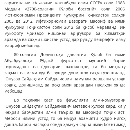
сарисинагии «Аълочии мактабҳои олии СССР» соли 1983,
Медали «2700-солагии Кӯлоби бостонӣ» соли 2006,
Ифтихорномаи Президенти Ҷумҳурии Тоҷикистон солҳои
2003 ва 2012, Ифтихорномаи Вазорати маориф ва илми
Ҷумҳурии Тоҷикистон соли 2012 ба ҳисоб мераванд. Ин
мукофоту ҷоизаҳо нишонаи арҷгузорӣ ба хизматҳои
арзанда ва саҳми шоистаи устод дар рушду пешрафти илму
маориф мебошад.
80-солагии Донишгоҳи давлатии Кӯлоб ба номи
Абуабдуллоҳи Рӯдакӣ фурсатест муносиб барои
гиромидошт ва ёдоварии шахсиятҳое, ки бо меҳнату
заҳмат ва илми худ ба рушди донишгоҳ саҳм гузоштаанд.
Юнусов Сайдаҳтам Сайдалиевич намунаи равшани устоди
содиқ, донишманд ва роҳнамои арзандаи наслҳои оянда
мебошад.
Бо таҳлили ҳаёт ва фаъолияти илмӣ-омӯзгории
Юнусов Сайдаҳтам Сайдалиевич метавон хулоса кард, ки ӯ
чеҳраи барҷастаи илми таърих ва маорифи тоҷик аст.
Мероси илмии устод то ба имрӯз аҳамияти худро нигоҳ
дошта, барои наслҳои оянда ҳамчун сарчашмаи боэътимод