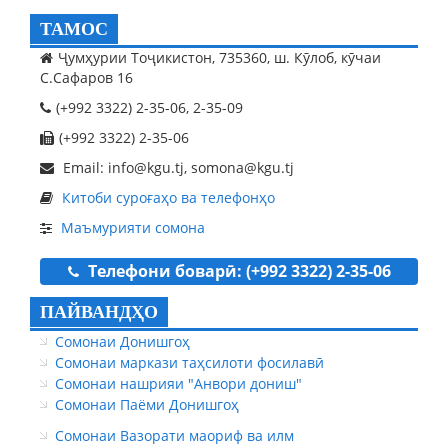
ТАМОС
Ҷумҳурии Тоҷикистон, 735360, ш. Кӯлоб, кӯчаи
С.Сафаров 16
(+992 3322) 2-35-06, 2-35-09
(+992 3322) 2-35-06
Email: info@kgu.tj, somona@kgu.tj
Китоби суроғаҳо ва телефонҳо
Маъмурияти сомона
Телефони боварӣ: (+992 3322) 2-35-06
ПАЙВАНДҲО
Сомонаи Донишгоҳ
Сомонаи маркази таҳсилоти фосилавӣ
Сомонаи нашрияи "Анвори дониш"
Сомонаи Паёми Донишгоҳ
Сомонаи Вазорати маориф ва илм