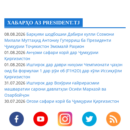
ХАБАРҲО АЗ PRESIDENT.TJ
08.08.2026
Барқияи шодбошии Дабири кулли Созмони
Милали Муттаҳид Антониу Гутерриш ба Президенти
Ҷумҳурии Тоҷикистон Эмомалӣ Раҳмон
01.08.2026
Анҷоми сафари корӣ дар Ҷумҳурии
Қирғизистон
01.08.2026
Иштирок дар даври ниҳоии Чемпионати ҷаҳон
оид ба формулаи 1 дар рӯи об (F1H2O) дар кӯли Иссиқкӯли
Қирғизистон
31.07.2026
Иштирок дар Вохӯрии ғайрирасмии
машваратии сарони давлатҳои Осиёи Марказӣ ва
Озарбойҷон
30.07.2026
Оғози сафари корӣ ба Ҷумҳурии Қирғизистон