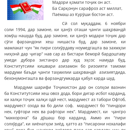
Мадори қомати тоҷик он аст.
Ба Сарқонун сарафроз аст миллат,
Паёмаш аз Курӯши бостон аст.
Сӣ сол муқаддам, 6 ноябри
соли 1994, дар замоне, ки ҳанӯз оташи ҷанги шаҳрвандӣ
хомӯш нашуда буд, дар замоне, ки ҳанӯз модари тоҷик дар
сӯги фарзандони хеш нишаста буд, дар замоне, ки
мамлакат чун “як пири солхӯрдаву ноумедгашта ва захмҳои
ниҳонӣ дар ҷигар” нав сар аз бистари беморӣ бардоштаву
умеди дубора зистанро дар худ эҳсос намуда буд,
Конститутсияи кишвари азизамон бо ризоияти тамоми
мардуми баъди ҷанги таҳмилии шаҳрвандӣ азизиятдида,
бехонумонгашта ва фарзандгумкарда қабул карда шуд.
Мардуми шарифи Тоҷикистон дар он солҳои вазнин
ба Конститутсияи хеш овоз дода, бори дигар исбот карданд,
ки халқи тоҷик халқи одӣ нест, мардумест аз табори Офтоб,
мардумест озода ва бо дили соф, мардумест бо “пиндори
нек, гуфтори нек ва рафтори нек”. Мардумест, ки ҷангро
“маккорона” ба дӯшаш бор карданд. Аммо ин “пири
солхӯрда”, ки хиёнатҳои зиёд, ҳатто аз “писарони нохалафи
хеш” дида буд, ҷангҳои зиёдеро паси сар кардаву чун як