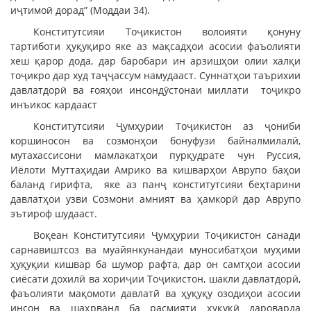
иҷтимоӣ дорад” (Моддаи 34).
Конститутсияи Тоҷикистон волоияти қонуну
тартиботи ҳуқуқиро яке аз мақсадҳои асосии фаъолияти
хеш қарор дода, дар баробари ин арзишҳои олии халқи
тоҷикро дар худ таҷҷассум намудааст. Суннатҳои таърихии
давлатдорӣ ва ғояҳои инсондӯстонаи миллати тоҷикро
инъикос кардааст
Конститутсияи Ҷумҳурии Тоҷикистон аз ҷониби
коршиносон ва созмонҳои бонуфузи байналмилалӣ,
мутахассисони мамлакатҳои пурқудрате чун Руссия,
Иёлоти Муттаҳидаи Амрико ва кишварҳои Аврупо баҳои
баланд гирифта, яке аз панҷ конститутсияи беҳтарини
давлатҳои узви Созмони амният ва ҳамкорӣ дар Аврупо
эътироф шудааст.
Воқеан Конститутсияи Ҷумҳурии Тоҷикистон санади
сарнавиштсоз ва муайянкунандаи муносибатҳои муҳими
ҳуқуқии кишвар ба шумор рафта, дар он самтҳои асосии
сиёсати дохилӣ ва хориҷии Тоҷикистон, шакли давлатдорӣ,
фаъолияти мақомоти давлатӣ ва ҳуқуқу озодиҳои асосии
инсон ва шаҳрванд ба расмияти ҳуқуқӣ дароварда