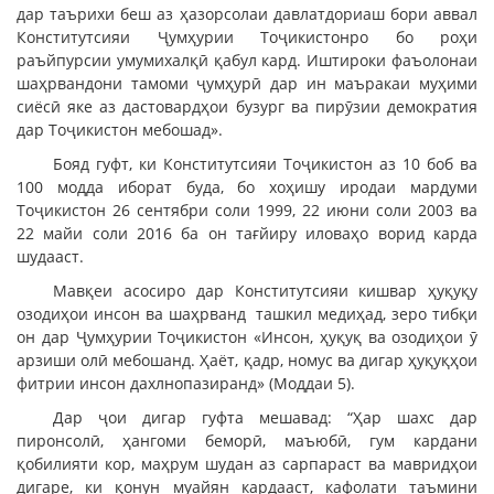
дар таърихи беш аз ҳазорсолаи давлатдориаш бори аввал
Конститутсияи Ҷумҳурии Тоҷикистонро бо роҳи
раъйпурсии умумихалқӣ қабул кард. Иштироки фаъолонаи
шаҳрвандони тамоми ҷумҳурӣ дар ин маъракаи муҳими
сиёсӣ яке аз дастовардҳои бузург ва пирӯзии демократия
дар Тоҷикистон мебошад».
Бояд гуфт, ки Конститутсияи Тоҷикистон аз 10 боб ва
100 модда иборат буда, бо хоҳишу иродаи мардуми
Тоҷикистон 26 сентябри соли 1999, 22 июни соли 2003 ва
22 майи соли 2016 ба он тағйиру иловаҳо ворид карда
шудааст.
Мавқеи асосиро дар Конститутсияи кишвар ҳуқуқу
озодиҳои инсон ва шаҳрванд ташкил медиҳад, зеро тибқи
он дар Ҷумҳурии Тоҷикистон «Инсон, ҳуқуқ ва озодиҳои ӯ
арзиши олӣ мебошанд. Ҳаёт, қадр, номус ва дигар ҳуқуқҳои
фитрии инсон дахлнопазиранд» (Моддаи 5).
Дар ҷои дигар гуфта мешавад: “Ҳар шахс дар
пиронсолӣ, ҳангоми беморӣ, маъюбӣ, гум кардани
қобилияти кор, маҳрум шудан аз сарпараст ва мавридҳои
дигаре, ки қонун муайян кардааст, кафолати таъмини