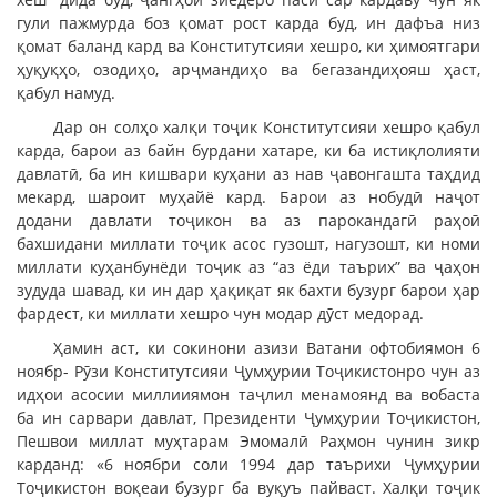
гули пажмурда боз қомат рост карда буд, ин дафъа низ
қомат баланд кард ва Конститутсияи хешро, ки ҳимоятгари
ҳуқуқҳо, озодиҳо, арҷмандиҳо ва бегазандиҳояш ҳаст,
қабул намуд.
Дар он солҳо халқи тоҷик Конститутсияи хешро қабул
карда, барои аз байн бурдани хатаре, ки ба истиқлолияти
давлатӣ, ба ин кишвари куҳани аз нав ҷавонгашта таҳдид
мекард, шароит муҳайё кард. Барои аз нобудӣ наҷот
додани давлати тоҷикон ва аз парокандагӣ раҳоӣ
бахшидани миллати тоҷик асос гузошт, нагузошт, ки номи
миллати куҳанбунёди тоҷик аз “аз ёди таърих” ва ҷаҳон
зудуда шавад, ки ин дар ҳақиқат як бахти бузург барои ҳар
фардест, ки миллати хешро чун модар дӯст медорад.
Ҳамин аст, ки сокинони азизи Ватани офтобиямон 6
ноябр- Рӯзи Конститутсияи Ҷумҳурии Тоҷикистонро чун аз
идҳои асосии миллииямон таҷлил менамоянд ва вобаста
ба ин сарвари давлат, Президенти Ҷумҳурии Тоҷикистон,
Пешвои миллат муҳтарам Эмомалӣ Раҳмон чунин зикр
карданд: «6 ноябри соли 1994 дар таърихи Ҷумҳурии
Тоҷикистон воқеаи бузург ба вуқуъ пайваст. Халқи тоҷик