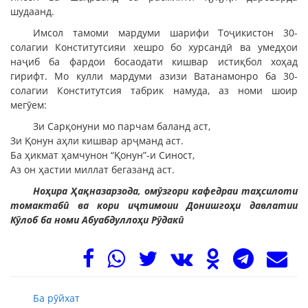
шудаанд.
Имсол тамоми мардуми шарифи Тоҷикистон 30-
солагии Конститутсияи хешро бо хурсандӣ ва умедҳои
наҷиб ба фардои босаодати кишвар истиқбол хоҳад
гирифт. Мо кулли мардуми азизи Ватанамонро ба 30-
солагии Конститутсия табрик намуда, аз номи шоир
мегӯем:
Зи Сарқонуни мо парчам баланд аст,
Зи Қонун аҳли кишвар арҷманд аст.
Ба ҳикмат ҳамчунон “Қонун”-и Синост,
Аз он ҳастии миллат бегазанд аст.
Ноҳира Ҳақназарзода, омӯзгори кафедраи таҳсилоти
томактабӣ ва кори иҷтимоии Донишгоҳи давлатии
Кӯлоб ба номи Абуабдуллоҳи Рӯдакӣ
Ба рӯйхат