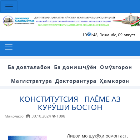
19:21:49
,
Якшанбе, 09-август
Ба довталабон
Ба донишҷӯён
Омӯзгорон
Магистратура
Докторантура
Ҳамкорон
КОНСТИТУТСИЯ - ПАЁМЕ АЗ
КУРӮШИ БОСТОН
Мақолаҳо
30.10.2024
1098
Ливои мо шукӯҳи осмон аст,