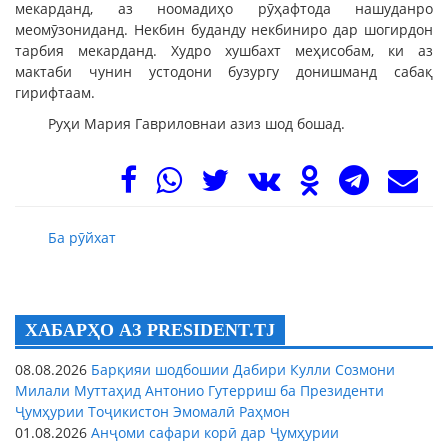
мекарданд, аз ноомадиҳо рӯҳафтода нашуданро
меомӯзониданд. Некбин буданду некбиниро дар шогирдон
тарбия мекарданд. Худро хушбахт меҳисобам, ки аз
мактаби чунин устодони бузургу донишманд сабақ
гирифтаам.
Руҳи Мария Гавриловнаи азиз шод бошад.
Ба рӯйхат
ХАБАРҲО АЗ PRESIDENT.TJ
08.08.2026
Барқияи шодбошии Дабири Кулли Созмони
Милали Муттаҳид Антонио Гутерриш ба Президенти
Ҷумҳурии Тоҷикистон Эмомалӣ Раҳмон
01.08.2026
Анҷоми сафари корӣ дар Ҷумҳурии