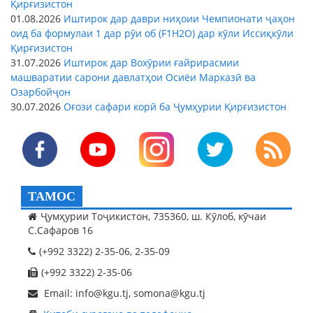
Қирғизистон
01.08.2026
Иштирок дар даври ниҳоии Чемпионати ҷаҳон
оид ба формулаи 1 дар рӯи об (F1H2O) дар кӯли Иссиқкӯли
Қирғизистон
31.07.2026
Иштирок дар Вохӯрии ғайрирасмии
машваратии сарони давлатҳои Осиёи Марказӣ ва
Озарбойҷон
30.07.2026
Оғози сафари корӣ ба Ҷумҳурии Қирғизистон
ТАМОС
Ҷумҳурии Тоҷикистон, 735360, ш. Кӯлоб, кӯчаи
С.Сафаров 16
(+992 3322) 2-35-06, 2-35-09
(+992 3322) 2-35-06
Email: info@kgu.tj, somona@kgu.tj