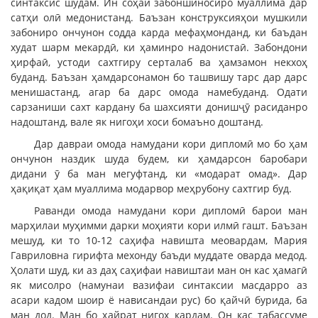
синтаксис шудам. Ин соҳаи забоншиносиро муаллима дар
сатҳи олӣ медонистанд. Баъзан конструксияҳои мушкили
забониро ончунон содда карда мефаҳмонданд, ки баъдан
худат шарм мекардӣ, ки ҳаминро надонистаӣ. Забондони
ҳирфаӣ, устоди сахтгиру серталаб ва ҳамзамон некхоҳ
буданд. Баъзан ҳамдарсонамон бо ташвишу тарс дар дарс
менишастанд, агар ба дарс омода намебуданд. Одати
сарзаниши сахт кардану ба шахсияти донишҷӯ расиданро
надоштанд, вале як нигоҳи хоси бомаъно доштанд.
Дар давраи омода намудани кори дипломӣ мо бо ҳам
ончунон наздик шуда будем, ки ҳамдарсон баробари
дидани ӯ ба ман мегуфтанд, ки «модарат омад». Дар
ҳақиқат ҳам муаллима модарвор меҳрубону сахтгир буд.
Раванди омода намудани кори дипломӣ барои ман
марҳилаи муҳимми дарки моҳияти кори илмӣ гашт. Баъзан
мешуд, ки то 10-12 саҳифа навишта меовардам, Мария
Гавриловна гирифта мехонду баъди муддате оварда медод.
Ҳолати шуд, ки аз даҳ саҳифаи навиштаи ман он кас ҳамагӣ
як мисолро (намунаи вазифаи синтаксии масдарро аз
асари кадом шоир ё нависандаи рус) бо қайчӣ бурида, ба
ман дод. Ман бо ҳайрат нигоҳ кардам. Он кас табассуме