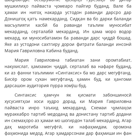
мушкилиҳо пайваста ҷомеаро пайгир буданд. Вале ба
ҳамаи ин нигоҳ накарда устодон раванди дарсро дар
Донишгоҳ қатъ намекарданд. Сидқан ва бо дарки баланди
масъулияти касбӣ ба раванди таълим муносибат
мекарданд, серталабӣ мекарданд. Ин ҳама моро водор
мекард, ки муносибатамон ба раванди дарс ҷиддӣ бошад.
Яке аз устодони сахтгиру дорои фитрати баланди инсонӣ
Мария Гавриловна Кабина буданд.
Мария Гавриловна табиатан зани оромтабиат,
накухислат, ҳамзамон ҷиддӣ, серталаб ва нафаре буданд,
ки аз фанни таълимии «Синтаксис» ба мо дарс мегуфтанд.
Бисёр ором сухан мегуфтанд, ҳамин буд, ки ҳангоми
дарсашон аудитория пурра хомӯш буд.
Синтаксис ҳамчун як қисмати забоншиносӣ
хусусиятҳои хоси худро дорад, ки Мария Гавриловна
пайваста инро таъкид мекарданд. Схемаи ҷумлаҳои
мураккабро тартиб медоданд ва донистану тартиб додани
ин схемаҳоро аз ҳамаи мо шогирдон талаб мекарданд. Агар
даҳ маротиба мегуфтӣ, ки нафаҳмидам, оромона
фаҳмонида медод. Агар ҳамдарсонам дар фаҳмиши ин фан