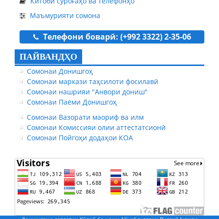
Китоби суроғаҳо ва телефонҳо
Маъмурияти сомона
Телефони боварӣ: (+992 3322) 2-35-06
ПАЙВАНДҲО
Сомонаи Донишгоҳ
Сомонаи маркази таҳсилоти фосилавӣ
Сомонаи нашрияи "Анвори дониш"
Сомонаи Паёми Донишгоҳ
Сомонаи Вазорати маориф ва илм
Сомонаи Комиссияи олии аттестатсионӣ
Сомонаи Пойгоҳи додаҳои КОА