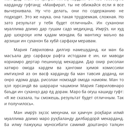
карданду гуфтанд: «Махфират, ты не обижайся если я все
вычеркивала. Ну что делать, они по содержанию не
подходят. Это же наука, она такая трудоемкая, сложная. Но
зато результат у тебя будет отличный». Ин суханони
муаллима доимо дар гушам садо медиҳанд. Имрӯз, ки худ
дар шоҳроҳи илм қадам мондам, ба мантиқу маъно ва
арзиши ин суханон ба хубӣ сарфаҳм меравам.
Мария Гавриловна дилгир намешуданд, ки ман ба
масъала дер сарфаҳм рафта истодаам ё ин, ки маводи
кориамро дертар пешниҳод мекардам. Дар охир рисолаи
хатмро омода кардем ва ҳангоми ҳимоя комиссияи
имтиҳонӣ аз он васф карданду ба ман тавсия доданд, ки
онро идома дода, рисолаи номзадӣ омода намоям. Ман то
ҳол хурсандӣ ва шаррари чашмони Мария Гавриловнаро
баъди ин суханҳо дар ёд дорам. Маро ба оғуш кашиду гуфт:
«Я же сказала, ты сможешь, результат будет отличным. Так
и получилось».
Ман имрӯз эҳсос мекунам, ки ҳамчун роҳбари илмӣ
муаллима доимо маро руҳбаланду дилбардорӣ мекарданд.
Ба илму пажуҳиш муносибати самимӣ доштанро талқин