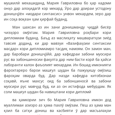
мушкилӣ мекашиданд, Мария Гавриловна бо ҳар кадоми
онҳо дар алоҳидагӣ кор мекард. Ӯро дар доираи устодону
донишҷӯён «модари синтаксис» унвон мекардем, зеро дар
ин соҳа воқеан ҳам ҳирфаӣ буданд.
Ман шахсан аз ин зани донишманду ҷиддӣ бисёр
чизҳоро омӯхтам. Мария Гавриловна роҳбари кори
дипломиам буданд. Баъд аз маслиҳату машваратҳои зиёд
тавсия доданд, ки дар мавзуи «Вазифаҳоии синтаксии
масдар» кори дипломиамро тасдиқ намоям. Он замон ман,
дар баробари донишҷӯйӣ, дар кафедраи забони муосири
рус ва забоншиносии факулта дар ним басти корӣ ба ҳайси
лаборанти калон фаъолият мекардам. Ин бошад имконияти
фарохтареро барои машғул шудан ба пажуҳишу омӯзиш
фароҳам оварда буд. Дар назди кафедра китобхонаи
соҳавӣ, яъне махсус оид ба забоншиносӣ ва забони
муосири рус мавҷуд буд, ки аз он истифода мебурдам. Як
соли машғул шудан ба навиштани кори дипломӣ
ва ҳамкории зич бо Мария Гавриловна имкон дод
муаллимаи азизро аз ҳама пахлӯ омӯзам. Пеш аз ҳама ман
қоил ба сатҳи дониш ва касбияти ӯ дар масъалаҳои