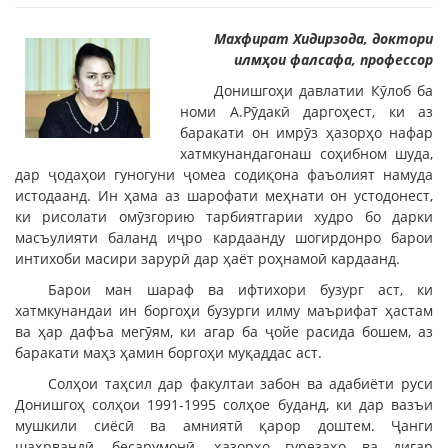
Махфират Хидирзода, доктори
илмҳои фалсафа, профессор
Донишгоҳи давлатии Кӯлоб ба
номи А.Рӯдакӣ даргоҳест, ки аз
баракати он имрӯз ҳазорҳо нафар
хатмкунандагонаш соҳибном шуда,
дар ҷодаҳои гуногуни ҷомеа содиқона фаъолият намуда
истодаанд. Ин ҳама аз шарофати меҳнати он устодонест,
ки рисолати омӯзгорию тарбиятгарии худро бо дарки
масъулияти баланд иҷро кардаанду шогирдонро барои
интихоби масири зарурӣ дар ҳаёт роҳнамоӣ кардаанд.
Барои ман шараф ва ифтихори бузург аст, ки
хатмкунандаи ин боргоҳи бузурги илму маърифат ҳастам
ва ҳар дафъа мегӯям, ки агар ба ҷойе расида бошем, аз
баракати маҳз ҳамин боргоҳи муқаддас аст.
Солҳои таҳсил дар факултаи забон ва адабиёти руси
Донишгоҳ солҳои 1991-1995 солҳое буданд, ки дар вазъи
мушкили сиёсӣ ва амниятӣ қарор доштем. Ҷанги
шаҳрвандӣ, бесарумонӣ, ҳазорҳо гурезаҳо ва дигар