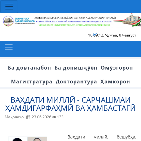
10:09:12
,
Ҷумъа, 07-август
Ба довталабон
Ба донишҷӯён
Омӯзгорон
Магистратура
Докторантура
Ҳамкорон
ВАҲДАТИ МИЛЛӢ - САРЧАШМАИ
ҲАМДИГАРФАҲМӢ ВА ҲАМБАСТАГӢ
Мақолаҳо
23.06.2026
133
Ваҳдати миллӣ, бешубҳа,