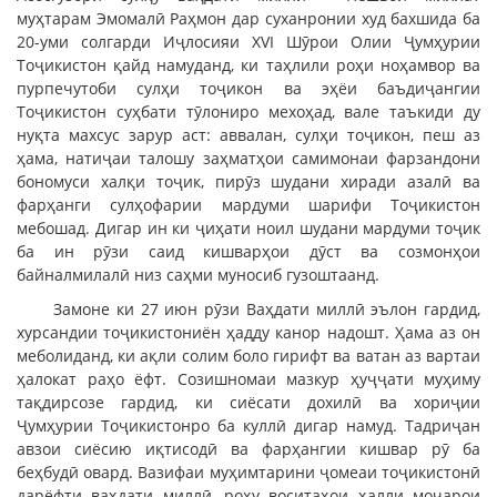
муҳтарам Эмомалӣ Раҳмон дар суханронии худ бахшида ба
20-уми солгарди Иҷлосияи XVI Шӯрои Олии Ҷумҳурии
Тоҷикистон қайд намуданд, ки таҳлили роҳи ноҳамвор ва
пурпечутоби сулҳи тоҷикон ва эҳёи баъдиҷангии
Тоҷикистон суҳбати тӯлониро мехоҳад, вале таъкиди ду
нуқта махсус зарур аст: аввалан, сулҳи тоҷикон, пеш аз
ҳама, натиҷаи талошу заҳматҳои самимонаи фарзандони
бономуси халқи тоҷик, пирӯз шудани хиради азалӣ ва
фарҳанги сулҳофарии мардуми шарифи Тоҷикистон
мебошад. Дигар ин ки ҷиҳати ноил шудани мардуми тоҷик
ба ин рӯзи саид кишварҳои дӯст ва созмонҳои
байналмилалӣ низ саҳми муносиб гузоштаанд.
Замоне ки 27 июн рӯзи Ваҳдати миллӣ эълон гардид,
хурсандии тоҷикистониён ҳадду канор надошт. Ҳама аз он
меболиданд, ки ақли солим боло гирифт ва ватан аз вартаи
ҳалокат раҳо ёфт. Созишномаи мазкур ҳуҷҷати муҳиму
тақдирсозе гардид, ки сиёсати дохилӣ ва хориҷии
Ҷумҳурии Тоҷикистонро ба куллӣ дигар намуд. Тадриҷан
авзои сиёсию иқтисодӣ ва фарҳангии кишвар рӯ ба
беҳбудӣ овард. Вазифаи муҳимтарини ҷомеаи тоҷикистонӣ
дарёфти ваҳдати миллӣ, роҳу воситаҳои ҳалли моҷарои