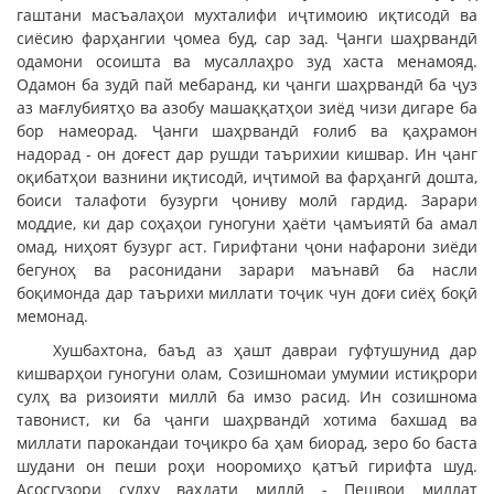
гаштани масъалаҳои мухталифи иҷтимоию иқтисодӣ ва
сиёсию фарҳангии ҷомеа буд, сар зад. Ҷанги шаҳрвандӣ
одамони осоишта ва мусаллаҳро зуд хаста менамояд.
Одамон ба зудӣ пай мебаранд, ки ҷанги шаҳрвандӣ ба ҷуз
аз мағлубиятҳо ва азобу машаққатҳои зиёд чизи дигаре ба
бор намеорад. Ҷанги шаҳрвандӣ ғолиб ва қаҳрамон
надорад - он доғест дар рушди таърихии кишвар. Ин ҷанг
оқибатҳои вазнини иқтисодӣ, иҷтимоӣ ва фарҳангӣ дошта,
боиси талафоти бузурги ҷониву молӣ гардид. Зарари
моддие, ки дар соҳаҳои гуногуни ҳаёти ҷамъиятӣ ба амал
омад, ниҳоят бузург аст. Гирифтани ҷони нафарони зиёди
бегуноҳ ва расонидани зарари маънавӣ ба насли
боқимонда дар таърихи миллати тоҷик чун доғи сиёҳ боқӣ
мемонад.
Хушбахтона, баъд аз ҳашт давраи гуфтушунид дар
кишварҳои гуногуни олам, Созишномаи умумии истиқрори
сулҳ ва ризоияти миллӣ ба имзо расид. Ин созишнома
тавонист, ки ба ҷанги шаҳрвандӣ хотима бахшад ва
миллати парокандаи тоҷикро ба ҳам биорад, зеро бо баста
шудани он пеши роҳи нооромиҳо қатъӣ гирифта шуд.
Асосгузори сулҳу ваҳдати миллӣ - Пешвои миллат