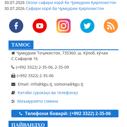
30.07.2026
Оғози сафари корӣ ба Ҷумҳурии Қирғизистон
30.07.2026
Сафари корӣ ба Ҷумҳурии Қирғизистон
ТАМОС
Ҷумҳурии Тоҷикистон, 735360, ш. Кӯлоб, кӯчаи
С.Сафаров 16
(+992 3322) 2-35-06, 2-35-09
(+992 3322) 2-35-06
Email: info@kgu.tj, somona@kgu.tj
Китоби суроғаҳо ва телефонҳо
Маъмурияти сомона
Телефони боварӣ: (+992 3322) 2-35-06
ПАЙВАНДҲО