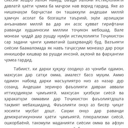
давлатӣ ҳаёти ҷомеа ба маҷрои нав ворид гардид. Яке аз
нишонаҳои барҷастаи он ташаккули андешаи миллӣ
ҳамчун асолат ба бозгашти таърихӣ, эҳёи арзишҳои
анъанавии миллӣ ва дар ин асос қувват гирифтани
раванди худшиносии миллии тоҷикон мебошад. Вале
монеаи ҷиддӣ дар рушду нумӯи истиқлолияти Тоҷикистон
сар задани ҷанги ҳамватанӣ (шаҳрвандӣ) буд. Вазъияти
сиёсии баамаломада як навъ таҷассуми монеаҳо дар роҳи
инкишофи кишвар ва рушди инсонӣ, ақлонӣ ва фарҳангии
ҷомеа гардид.
Табиист, ки дарки ҳуқуқу озодиҳо аз ҷониби одамон,
махсусан дар сатҳи омма, амалест басо муҳим. Аммо
одамон набояд дарки масъулиятро низ аз назар дур
созанд. Андешаи зеринро фаъолияти давраи аввали
иттиҳодияҳои ҷамъиятӣ, махсусан ҳизбҳои сиёсӣ ва
ҳаракатҳои оммавии дар Тоҷикистон фаъолиятдошта
тақвият мебахшиданд. Фаъолияти онҳо аз бисёр ҷиҳат
хосияти мусбат дошт. Саҳми онҳо дар раванди
демократикунонии ҳаёти ҷамъиятӣ, плюрализми сиёсӣ,
ошкорбаёнӣ, такомули маданияти сиёсии омма ва афзун