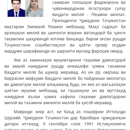
самараи талошҳои фидокорона ва
ҷавонмардонаи Асосгузори сулҳу
ваҳдати миллӣ - Пешвои миллат,
Президенти Ҷумҳурии Тоҷикистон
муҳтарам Эмомалӣ Раҳмон мебошад. Маҳз садоқат ба
арзишҳои миллӣ ва шинохти воқеии ватандорӣ ба ҷанги
таҳмилии шаҳрвандӣ хотима бахшида, барои оғози рушди
Тоҷикистони соҳибистиқлол ва ҳаёти орому осудаи
мардуми шарафманди он шароити мусоид фароҳам овард.
Яке аз заминаҳои муҳимтарини таҳкими давлатдорӣ
ва амалӣ намудани рушду инкишофи ҷомеа таъмини
Ваҳдати миллӣ ба шумор меравад. Аз ин рӯ, омӯзиш ва
баррасии мафҳуми Ваҳдати миллӣ бо пайдоиши миллатҳо
ва давлатҳои миллӣ алоқаманд буда, он яке аз масъалаҳои
ҳаётан муҳиме мебошад, ки ташаккули он ва муттаҳид
намудани аъзои ҷомеа кафили таҳкими давлатдории
миллӣ ва таъмини амнияти миллӣ ба ҳисоб меравад.
Мавриди зикр аст, ки баъд аз пошхӯрии Иттиҳоди
Шуравӣ, Ҷумҳурии Тоҷикистон дар баробари ҷумҳуриҳои
дигари иттиҳод, 9 сентябри соли 1991 Истиқлолияти
сиёсии хешро эълон намуд. Баъди эълони Истиқлолияти