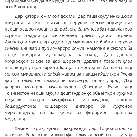
гирдиҳамоиҳои дарозмуддати солҳои 1991-1992 низ нақши
асосӣ доштанд.
Дар қатори омилҳои дохилӣ, дар ташаккулу инкишофи
моҷарои сиёсии Тоҷикистон неруҳои сиёсии хориҷӣ низ
нақши хешро гузоштанд. Вобаста ба муносибати давлатҳои
хориҷӣ зиддиятҳо метавонанд ранги дигар гиранд.
Давлатҳои муқтадир қодиранд муқовимати байни неруҳои
сиёсии кишвари пурмоҷароро хомӯш намоянд ё онҳоро ба
сатҳи моҷарои мусаллаҳона расонанд. Дар давраи
моҷароҳои сиёсӣ ва дар шароити давлати тозаистиқлол
нақши қӯшунҳои хориҷӣ барҷаста мегардад. Аз ҷумла, дар
солҳои муқовимати сиёсӣ мақом ва нақши қӯшунҳои Русия
дар Тоҷикистон пажӯҳиши махсусро талаб дорад. Дар
давраи моҷарои мусаллаҳона қӯшунҳои Русия дар
Тоҷикистон нақши муҳим доштанд: онҳо объектҳои муҳими
хоҷагии халқро муҳофизат менамуданд, ёриҳои
башардӯстонаи кишварҳои дигарро ба муҳтоҷон
мерасониданд ва ба қисме аз фирориён сарпаноҳ
медоданд.
Ҳамин тариқ, ҷанги шаҳрвандӣ дар Тоҷикистон, ки
натиҷаи бевоситаи инкишофи номутаносиб ва тезутунд