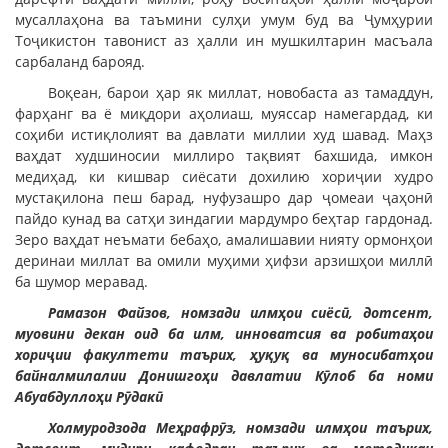
мусаллаҳона ва таъмини сулҳи умум буд ва Ҷумҳурии
Тоҷикистон тавонист аз ҳалли ин мушкилтарин масъала
сарбаланд барояд.
Воқеан, барои ҳар як миллат, новобаста аз тамаддун,
фарҳанг ва ё миқдори аҳолиаш, муяссар намегардад, ки
соҳиби истиқлолият ва давлати миллии худ шавад. Маҳз
ваҳдат худшиносии миллиро тақвият бахшида, имкон
медиҳад, ки кишвар сиёсати дохилию хориҷии худро
мустақилона пеш барад, нуфузашро дар ҷомеаи ҷаҳонӣ
пайдо кунад ва сатҳи зиндагии мардумро беҳтар гардонад.
Зеро ваҳдат неъмати бебаҳо, амалишавии нияту ормонҳои
деринаи миллат ва омили муҳими ҳифзи арзишҳои миллӣ
ба шумор меравад.
Рамазон Файзов, номзади илмҳои сиёсӣ, дотсент,
муовини декан оид ба илм, инноватсия ва робитаҳои
хориҷии факултети таърих, ҳуқуқ ва муносибатҳои
байналмилалии Донишгоҳи давлатии Кӯлоб ба номи
Абуабдуллоҳи Рӯдакӣ
Холмуродзода Меҳрафрӯз, номзади илмҳои таърих,