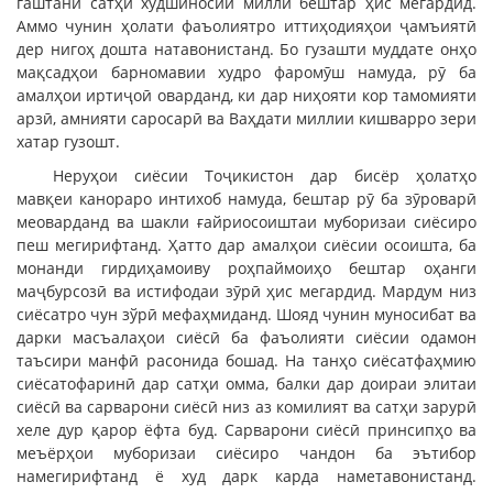
гаштани сатҳи худшиносии миллӣ бештар ҳис мегардид.
Аммо чунин ҳолати фаъолиятро иттиҳодияҳои ҷамъиятӣ
дер нигоҳ дошта натавонистанд. Бо гузашти муддате онҳо
мақсадҳои барномавии худро фаромӯш намуда, рӯ ба
амалҳои иртиҷоӣ оварданд, ки дар ниҳояти кор тамомияти
арзӣ, амнияти саросарӣ ва Ваҳдати миллии кишварро зери
хатар гузошт.
Неруҳои сиёсии Тоҷикистон дар бисёр ҳолатҳо
мавқеи канораро интихоб намуда, бештар рӯ ба зӯроварӣ
меоварданд ва шакли ғайриосоиштаи муборизаи сиёсиро
пеш мегирифтанд. Ҳатто дар амалҳои сиёсии осоишта, ба
монанди гирдиҳамоиву роҳпаймоиҳо бештар оҳанги
маҷбурсозӣ ва истифодаи зӯрӣ ҳис мегардид. Мардум низ
сиёсатро чун зўрӣ мефаҳмиданд. Шояд чунин муносибат ва
дарки масъалаҳои сиёсӣ ба фаъолияти сиёсии одамон
таъсири манфӣ расонида бошад. На танҳо сиёсатфаҳмию
сиёсатофаринӣ дар сатҳи омма, балки дар доираи элитаи
сиёсӣ ва сарварони сиёсӣ низ аз комилият ва сатҳи зарурӣ
хеле дур қарор ёфта буд. Сарварони сиёсӣ принсипҳо ва
меъёрҳои муборизаи сиёсиро чандон ба эътибор
намегирифтанд ё худ дарк карда наметавонистанд.