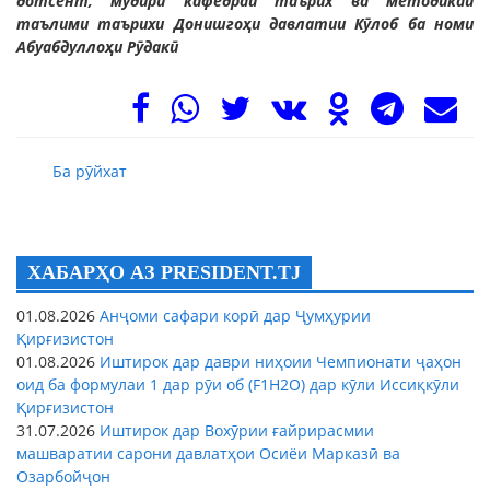
дотсент, мудири кафедраи таърих ва методикаи
таълими таърихи Донишгоҳи давлатии Кӯлоб ба номи
Абуабдуллоҳи Рӯдакӣ
Ба рӯйхат
ХАБАРҲО АЗ PRESIDENT.TJ
01.08.2026
Анҷоми сафари корӣ дар Ҷумҳурии
Қирғизистон
01.08.2026
Иштирок дар даври ниҳоии Чемпионати ҷаҳон
оид ба формулаи 1 дар рӯи об (F1H2O) дар кӯли Иссиқкӯли
Қирғизистон
31.07.2026
Иштирок дар Вохӯрии ғайрирасмии
машваратии сарони давлатҳои Осиёи Марказӣ ва
Озарбойҷон