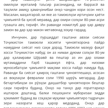
омилҳои мухталиф таъсир расониданд, ки баррасӣ ва
таҳлили амиқу ҳамаҷонибаи онҳо чандон кори осон нест.
Масалан, маҳалгароӣ, ки яке аз тамоюлҳои иртиҷоии ҳаёти
ҷамъиятӣ ба ҳисоб меравад, дар охири солҳои 80-уми асри
гузашта авҷ гирифт. Ин раванди номатлуб дар ҳар давру
замон ва дар ҳар макон метавонад зоҳир гардад.
Инчунин, дар пуршиддат гаштани авзои сиёсии
Тоҷикистон тамоюли хосияти ҷинояткорона пайдо
намудани сиёсат низ саҳм дорад. Тамоюли мазкур фақат
хосси Тоҷикистон набуд; он аз нимаи дуюми солҳои 80-ум
дар қаламрави Шӯравӣ ва пештар аз ин дар олами
мутамаддини Ғарб ташаккул ёфта, дар низоми
муносибатҳои ҷамъиятӣ мақоми хосса пайдо намуда буд.
Раванди ба сиёсат ҳамроҳ гаштани ҷиноятпешаҳо, асосан
аз воқеаҳои февралии соли 1990 шурӯъ мегардад. Дар
бетартибиҳои он рӯзҳои даҳшатбор ҷинояткорон бештар
саҳм гирифта буданд. Онҳо на танҳо дар ғоратгариҳо
иштирок доштанд, балки пешоҳанги муборизаи зидди
ҳокимият буданд ва соҳаҳои муҳими ҷамъиятиро тадриҷан
зери назорати хеш қарор медоданд. Онҳо дар