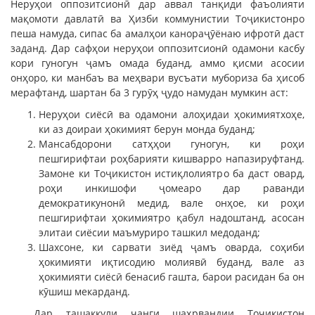
Неруҳои оппозитсионӣ дар аввал танқиди фаъолияти
мақомоти давлатӣ ва Ҳизби коммунистии Тоҷикистонро
пеша намуда, сипас ба амалҳои канораҷӯёнаю ифротӣ даст
заданд. Дар сафҳои неруҳои оппозитсионӣ одамони касбу
кори гуногун ҷамъ омада буданд, аммо қисми асосии
онҳоро, ки манбаъ ва меҳвари вусъати мубориза ба ҳисоб
мерафтанд, шартан ба 3 гурӯҳ ҷудо намудан мумкин аст:
Неруҳои сиёсӣ ва одамони алоҳидаи ҳокимиятхоҳе,
ки аз доираи ҳокимият берун монда буданд;
Мансабдорони сатҳҳои гуногун, ки роҳи
пешгирифтаи роҳбарияти кишварро напазируфтанд.
Замоне ки Тоҷикистон истиқлолиятро ба даст овард,
роҳи инкишофи ҷомеаро дар раванди
демократикунонӣ медид, вале онҳое, ки роҳи
пешгирифтаи ҳокимиятро қабул надоштанд, асосан
элитаи сиёсии маъмуриро ташкил медоданд;
Шахсоне, ки сарвати зиёд ҷамъ оварда, соҳиби
ҳокимияти иқтисодию молиявӣ буданд, вале аз
ҳокимияти сиёсӣ бенасиб гашта, барои расидан ба он
кӯшиш мекарданд.
Дар ташаккули ҷанги шаҳрвандии Тоҷикистон