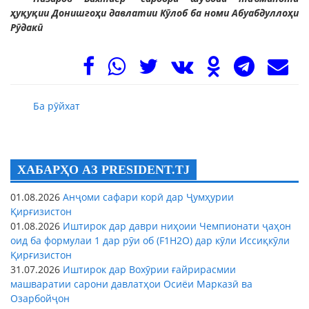
ҳуқуқии Донишгоҳи давлатии Кӯлоб ба номи Абуабдуллоҳи
Рӯдакӣ
Ба рӯйхат
ХАБАРҲО АЗ PRESIDENT.TJ
01.08.2026
Анҷоми сафари корӣ дар Ҷумҳурии
Қирғизистон
01.08.2026
Иштирок дар даври ниҳоии Чемпионати ҷаҳон
оид ба формулаи 1 дар рӯи об (F1H2O) дар кӯли Иссиқкӯли
Қирғизистон
31.07.2026
Иштирок дар Вохӯрии ғайрирасмии
машваратии сарони давлатҳои Осиёи Марказӣ ва
Озарбойҷон