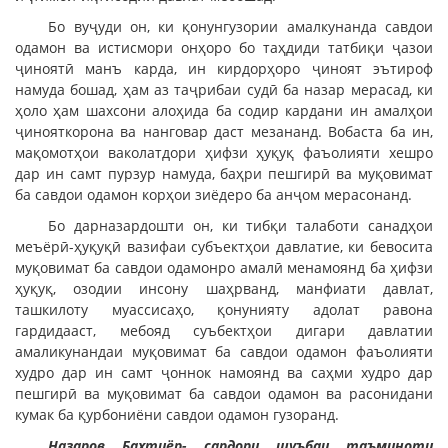
Бо вуҷуди он, ки қонунгузории амалкунанда савдои
одамон ва истисмори онҳоро бо таҳдиди татбиқи ҷазои
ҷиноятӣ манъ карда, ин кирдорҳоро ҷиноят эътироф
намуда бошад, ҳам аз таҷрибаи судӣ ба назар мерасад, ки
ҳоло ҳам шахсони алоҳида ба содир кардани ин амалҳои
ҷинояткорона ва нанговар даст мезананд. Вобаста ба ин,
мақомотҳои ваколатдори ҳифзи ҳуқуқ фаъолияти хешро
дар ин самт пурзур намуда, баҳри пешгирӣ ва муқовимат
ба савдои одамон корҳои зиёдеро ба анҷом мерасонанд.
Бо дарназардошти он, ки тибқи талаботи санадҳои
меъёрӣ-ҳуқуқӣ вазифаи субъектҳои давлатие, ки бевосита
муқовимат ба савдои одамонро амалӣ менамоянд ба ҳифзи
ҳуқуқ, озодии инсону шаҳрванд, манфиати давлат,
ташкилоту муассисаҳо, қонунияту адолат равона
гардидааст, мебояд суъбектҳои дигари давлатии
амаликунандаи муқовимат ба савдои одамон фаъолияти
худро дар ин самт ҷоннок намоянд ва саҳми худро дар
пешгирӣ ва муқовимат ба савдои одамон ва расонидани
кумак ба қурбониёни савдои одамон гузоранд.
Назаров Бахтиёр- сардори шуъбаи таъминоти