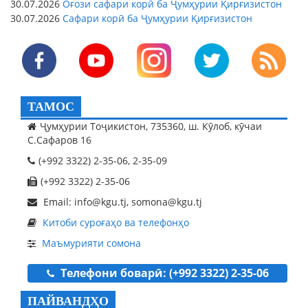
30.07.2026
Оғози сафари корӣ ба Ҷумҳурии Қирғизистон
30.07.2026
Сафари корӣ ба Ҷумҳурии Қирғизистон
ТАМОС
Ҷумҳурии Тоҷикистон, 735360, ш. Кӯлоб, кӯчаи
С.Сафаров 16
(+992 3322) 2-35-06, 2-35-09
(+992 3322) 2-35-06
Email: info@kgu.tj, somona@kgu.tj
Китоби суроғаҳо ва телефонҳо
Маъмурияти сомона
Телефони боварӣ: (+992 3322) 2-35-06
ПАЙВАНДҲО