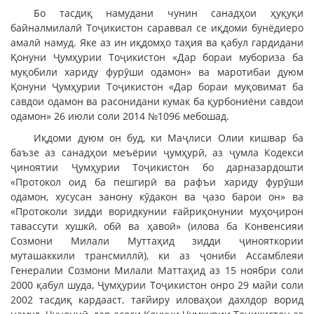
Бо тасдиқ намудани чунин санадҳои ҳуқуқи
байналмилалӣ Тоҷикистон сараввал се иқдоми бунёдиеро
амалӣ намуд. Яке аз ин иқдомҳо таҳия ва қабул гардидани
Қонуни Ҷумҳурии Тоҷикистон «Дар бораи мубориза ба
муқобили хариду фурӯши одамон» ва маротибаи дуюм
Қонуни Ҷумҳурии Тоҷикистон «Дар бораи муқовимат ба
савдои одамон ва расонидани кумак ба қурбониёни савдои
одамон» 26 июли соли 2014 №1096 мебошад.
Иқдоми дуюм он буд, ки Маҷлиси Олии кишвар ба
баъзе аз санадҳои меъёрии ҷумҳурӣ, аз ҷумла Кодекси
ҷиноятии Ҷумҳурии Тоҷикистон бо дарназардошти
«Протокол оид ба пешгирӣ ва рафъи хариду фурӯши
одамон, хусусан занону кӯдакон ва ҷазо барои он» ва
«Протоколи зидди воридкунии ғайриқонунии муҳоҷирон
тавассути хушкӣ, обӣ ва ҳавоӣ» (илова ба Конвенсияи
Созмони Милали Муттаҳид зидди ҷинояткории
муташаккили трансмиллӣ), ки аз ҷониби Ассамблеяи
Генералии Созмони Милали Маттаҳид аз 15 ноябри соли
2000 қабул шуда, Ҷумҳурии Тоҷикистон онро 29 майи соли
2002 тасдиқ кардааст, тағйиру иловаҳои дахлдор ворид