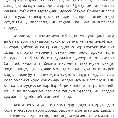
санадҳои мазкур раванди эътирофи Ҷумҳурии Тоҷикистон
ҳамчун субъекти мустақили муносибатҳои байналмилалӣ
оғоз шуда, кишвари мо вориди чандин ташкилотҳои
хусусияти универсалӣ, минтақавӣ ва байниминтақавӣ
гардид.
Бо мақсади танзими муносибатҳои гуногуни ҷамъиятӣ
ва ба талаботи санадҳои ҳуқуқии байналмилалӣ мувофиқат
намудан қабули як қатор санадҳои меъёрӣ-ҳуқуқӣ рӯи кор
омад, ки ҳоло ҷараёни бемайлони онҳо идома ёфта
истодааст. Вобаста ба ин, Ҳукумати Ҷумҳурии Тоҷикистон
ба проблемаҳои глобалии инсоният таваҷҷӯҳи махсус
зоҳир намуда, дар ҳалли якчанд масъалаҳои он иштирок
карда, таклифу пешниҳодоти худро манзур намудааст, ки
ҳоло амали онҳоро мушоҳида кардан мумкин аст. Чунин як
масъалаи муҳим, ки дар баробари ҷиноятҳои трансмиллӣ,
ки ба як проблемаи глобалӣ табдил ёфтааст, ин савдои
одамон ва қурбониёни он мебошанд.
Вазъи кунунӣ дар ин самт дар ҷаҳони имрӯза дар
ҳолати ногувор қарор дорад. Барои мисол, агар дар давоми
чор асри ғуломдорӣ гардиши савдои одамон аз 12 миллион