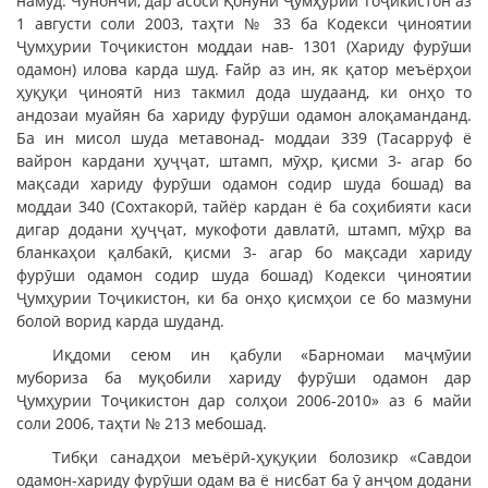
намуд. Чунончӣ, дар асоси Қонуни Ҷумҳурии Тоҷикистон аз
1 августи соли 2003, таҳти № 33 ба Кодекси ҷиноятии
Ҷумҳурии Тоҷикистон моддаи нав- 1301 (Хариду фурӯши
одамон) илова карда шуд. Ғайр аз ин, як қатор меъёрҳои
ҳуқуқи ҷиноятӣ низ такмил дода шудаанд, ки онҳо то
андозаи муайян ба хариду фурӯши одамон алоқаманданд.
Ба ин мисол шуда метавонад- моддаи 339 (Тасарруф ё
вайрон кардани ҳуҷҷат, штамп, мӯҳр, қисми 3- агар бо
мақсади хариду фурӯши одамон содир шуда бошад) ва
моддаи 340 (Сохтакорӣ, тайёр кардан ё ба соҳибияти каси
дигар додани ҳуҷҷат, мукофоти давлатӣ, штамп, мӯҳр ва
бланкаҳои қалбакӣ, қисми 3- агар бо мақсади хариду
фурӯши одамон содир шуда бошад) Кодекси ҷиноятии
Ҷумҳурии Тоҷикистон, ки ба онҳо қисмҳои се бо мазмуни
болоӣ ворид карда шуданд.
Иқдоми сеюм ин қабули «Барномаи маҷмӯии
мубориза ба муқобили хариду фурӯши одамон дар
Ҷумҳурии Тоҷикистон дар солҳои 2006-2010» аз 6 майи
соли 2006, таҳти № 213 мебошад.
Тибқи санадҳои меъёрӣ-ҳуқуқии болозикр «Савдои
одамон-хариду фурӯши одам ва ё нисбат ба ӯ анҷом додани