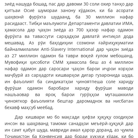
зиёд нашуда бошад, пас дар давоми 30 соли охир танҳо дар
қитъаи Осиё шумораи занону кӯдакон, ки ба асорати
шаҳвонӣ фурӯхта шудаанд, ба 30 миллион нафар
расидааст. Тибқи маълумоти Департаменти давлатии ИМА,
ҳамасола дар ҷаҳон зиёда аз 700 ҳазор нафар одамон
фурӯхта ва тавассути сарҳадҳои давлатӣ интиқол дода
мешавад. Аз рӯи баҳодиҳии созмони ғайриҳукуматии
байналмилалии Anti-Slavery International дар ҷаҳон зиёда
аз 27 миллион одамон ба таври воқеӣ ғулом мебошанд.
Мувофиқи ҳисоботи СММ ҳамасола беш аз 4 миллион
нафар одамон дар саросари ҷаҳон барои иҷрои корҳои
маҷбурӣ аз сарҳадоти кишварҳои дигар гузаронида шуда,
ин фаъолият ба синдикатҳои ҷиноятпеша соле хариду
фурӯши одамон баробари хариду фурӯши маводи
нашъаовар ва яроқ барои гурӯҳҳои муташаккили
ҷинояткор фаъолияти бештар даромаднок ва нисбатан
бехавф маҳсуб меёбад.
Дар кишвари мо бо мақсади ҳифзи ҳуқуқу озодиҳои
инсон ва шаҳрванд тамоми санадҳои меъёрӣ-ҳуқуқӣ дар
ин самт қабул шуда, мавриди амал қарор доранд, аз ҷумла
Тоҷикистон ба Конвенсия дар бораи ҳуқуқи кӯдак, ки бо