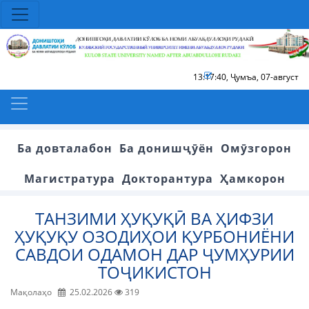
13:17:40
,
Ҷумъа, 07-август
Ба довталабон
Ба донишҷӯён
Омӯзгорон
Магистратура
Докторантура
Ҳамкорон
ТАНЗИМИ ҲУҚУҚӢ ВА ҲИФЗИ
ҲУҚУҚУ ОЗОДИҲОИ ҚУРБОНИЁНИ
САВДОИ ОДАМОН ДАР ҶУМҲУРИИ
ТОҶИКИСТОН
Мақолаҳо
25.02.2026
319