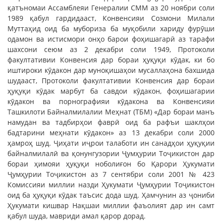
қатъномаи Ассамблеяи Генералии СММ аз 20 ноябри соли
1989 қабул гардидааст, Конвенсияи Созмони Милали
Муттаҳид оид ба мубориза ба муқобили хариду фурӯши
одамон ва истисмори онҳо барои фоҳишагарӣ аз тарафи
шахсони сеюм аз 2 декабри соли 1949, Протоколи
факултативии Конвенсия дар бораи ҳуқуқи кӯдак, ки бо
иштироки кӯдакон дар муноқишаҳои мусаллаҳона бахшида
шудааст, Протоколи факултативии Конвенсия дар бораи
ҳуқуқи кӯдак марбут ба савдои кӯдакон, фоҳишагарии
кӯдакон ва порнографияи кӯдакона ва Конвенсияи
Ташкилоти Байналмилалии Меҳнат (ТБМ) «Дар бораи манъ
намудан ва тадбирҳои фаврӣ оид ба рафъи шаклҳои
бадтарини меҳнати кӯдакон» аз 13 декабри соли 2000
ҳамроҳ шуд. Ҷиҳати иҷрои талаботи ин санадҳои ҳуқуқии
байналмилалӣ ва қонунгузории Ҷумҳурии Тоҷикистон дар
бораи ҳимояи ҳуқуқи ноболиғон бо Қарори Ҳукумати
Ҷумҳурии Тоҷикистон аз 7 сентябри соли 2001 № 423
Комиссияи миллии назди Ҳукумати Ҷумҳурии Тоҷикистон
оид ба ҳуқуқи кӯдак таъсис дода шуд. Ҳамчунин аз ҷониби
Ҳукумати кишвар Нақшаи миллии фаъолият дар ин самт
қабул шуда, мавриди амал қарор дорад.