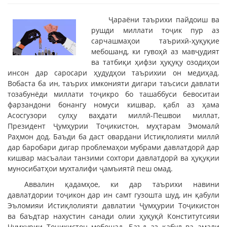
Ҷараёни таърихи пайдоиш ва
рушди миллати тоҷик пур аз
сарчашмаҳои таърихӣ-ҳуқуқие
мебошанд, ки гувоҳӣ аз мавҷудият
ва татбиқи ҳифзи ҳуқуқу озодиҳои
инсон дар саросари ҳудудҳои таърихии он медиҳад.
Вобаста ба ин, таърих имконияти дигари таъсиси давлати
тозабунёди миллати тоҷикро бо ташаббуси бевоситаи
фарзандони бонангу номуси кишвар, қабл аз ҳама
Асосгузори сулҳу ваҳдати миллӣ-Пешвои миллат,
Президент Ҷумҳурии Тоҷикистон, муҳтарам Эмомалӣ
Раҳмон дод. Баъди ба даст овардани Истиқлолияти миллӣ
дар баробари дигар проблемаҳои мубрами давлатдорӣ дар
кишвар масъалаи танзими сохтори давлатдорӣ ва ҳуқуқии
муносибатҳои мухталифи ҷамъиятӣ пеш омад.
Аввалин қадамҳое, ки дар таърихи навини
давлатдории тоҷикон дар ин самт гузошта шуд, ин қабули
Эъломияи Истиқлолияти давлатии Ҷумҳурии Тоҷикистон
ва баъдтар нахустин санади олии ҳуқуқӣ Конститутсияи
Ҷумҳурии Тоҷикистон мебошад. Баъд аз қабул ва амали