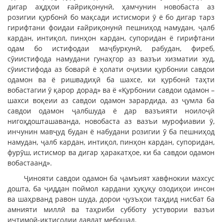
дигар аҳдҳои ғайриқонунӣ, ҳамчунин новобаста аз
розигии қурбонӣ бо мақсади истисмори ӯ ё бо дигар тарз
гирифтани фоидаи ғайриқонунӣ пешниҳод намудан, ҷалб
кардан, интиқол, пинҳон кардан, супоридан ё гирифтани
одам бо истифодаи маҷбуркунӣ, рабудан, фиреб,
сӯиистифода намудани гунаҳгор аз вазъи хизматии худ,
сӯиистифода аз боварӣ ё ҳолати оҷизии қурбонии савдои
одамон ва ё ришвадиҳӣ ба шахсе, ки қурбонӣ таҳти
вобастагии ӯ қарор дорад» ва ё «Қурбонии савдои одамон –
шахси воқеии аз савдои одамон зарардида, аз ҷумла ба
савдои одамон ҷалбшуда ё дар вазъияти ноилоҷӣ
нигоҳдошташаванда, новобаста аз вазъи мурофиавии ӯ,
инчунин мавҷуд будан ё набудани розигии ӯ ба пешниҳод
намудан, ҷалб кардан, интиқол, пинҳон кардан, супоридан,
фурӯш, истисмор ва дигар ҳаракатҳое, ки ба савдои одамон
вобастаанд».
Ҷинояти савдои одамон ба ҷамъият хавфнокии махсус
дошта, ба ҷиддан поймол кардани ҳуқуқу озодиҳои инсон
ва шаҳрванд равон шуда, дорои ҷузъҳои таҳдид нисбат ба
амнияти миллӣ ва таҳриби субботу устувории вазъи
иҷтимоӣ-иқтисодии давлат мебошад.