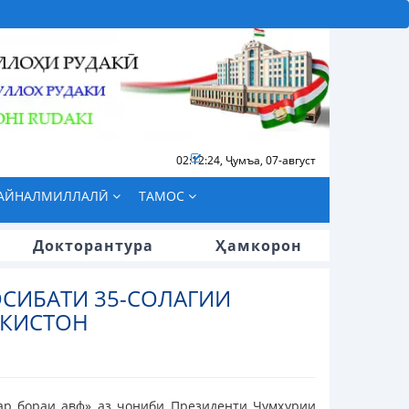
02:12:25
,
Ҷумъа, 07-август
БАЙНАЛМИЛЛАЛӢ
ТАМОС
Докторантура
Ҳамкорон
СИБАТИ 35-СОЛАГИИ
ИКИСТОН
ар бораи авф» аз ҷониби Президенти Ҷумҳурии