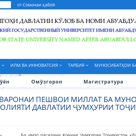
Сомонаи қаблӣ
М
ИЛМ ВА ИННОВАТСИЯ
ТАРБИЯ
МУНОСИБАТҲОИ 
ӯён
Омӯзгорон
Магистратура
АРОНАИ ПЕШВОИ МИЛЛАТ БА МУНО
ОЛИЯТИ ДАВЛАТИИ ҶУМҲУРИИ ТОҶ
Ба имзо расидани Қонуни Ҷумҳурии Тоҷикистон «Д