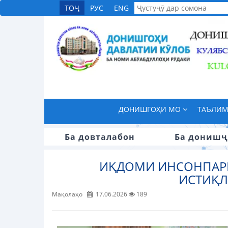
ТОҶ
РУС
ENG
ДОНИШГОҲИ МО
ТАЪЛИ
Ба довталабон
Ба донишҷ
ИҚДОМИ ИНСОНПАРВ
ИСТИҚЛ
Мақолаҳо
17.06.2026
189