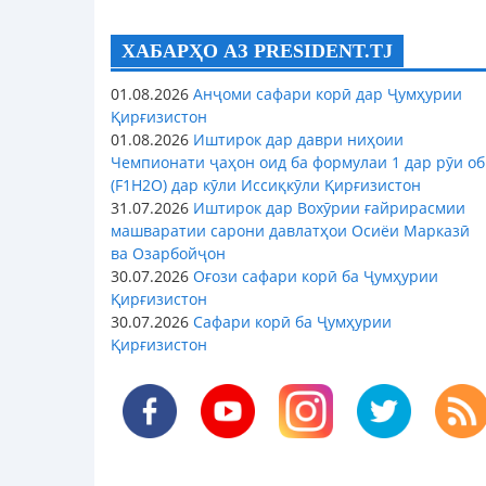
ХАБАРҲО АЗ PRESIDENT.TJ
01.08.2026
Анҷоми сафари корӣ дар Ҷумҳурии
Қирғизистон
01.08.2026
Иштирок дар даври ниҳоии
Чемпионати ҷаҳон оид ба формулаи 1 дар рӯи об
(F1H2O) дар кӯли Иссиқкӯли Қирғизистон
31.07.2026
Иштирок дар Вохӯрии ғайрирасмии
машваратии сарони давлатҳои Осиёи Марказӣ
ва Озарбойҷон
30.07.2026
Оғози сафари корӣ ба Ҷумҳурии
Қирғизистон
30.07.2026
Сафари корӣ ба Ҷумҳурии
Қирғизистон