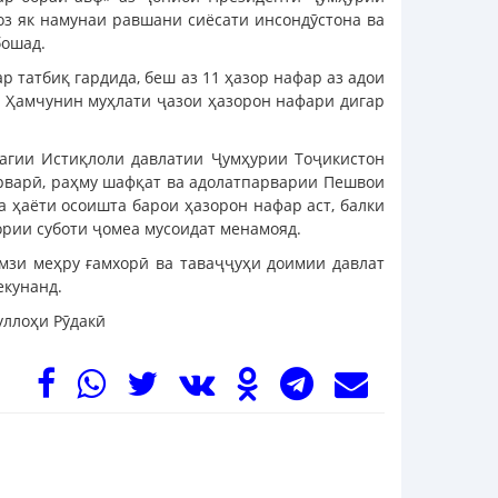
з як намунаи равшани сиёсати инсондӯстона ва
бошад.
р татбиқ гардида, беш аз 11 ҳазор нафар аз адои
д. Ҳамчунин муҳлати ҷазои ҳазорон нафари дигар
агии Истиқлоли давлатии Ҷумҳурии Тоҷикистон
арварӣ, раҳму шафқат ва адолатпарварии Пешвои
а ҳаёти осоишта барои ҳазорон нафар аст, балки
ории суботи ҷомеа мусоидат менамояд.
зи меҳру ғамхорӣ ва таваҷҷуҳи доимии давлат
екунанд.
уллоҳи Рӯдакӣ