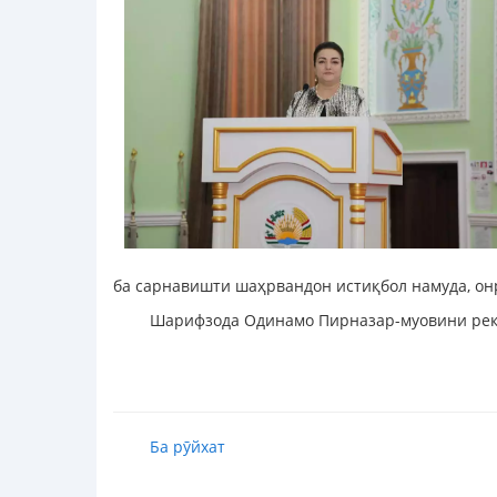
ба сарнавишти шаҳрвандон истиқбол намуда, он
Шарифзода Одинамо Пирназар-муовини рект
Ба рӯйхат