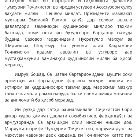
истиқлол маҳз бо шарофати Истиқлолияти давлатии
Ҷумҳурии Тоҷикистон ва иродаи устувори Асосгузори сулҳу
ваҳдати миллӣ – Пешвои миллат, Президенти мамлакат
муҳтарам Эмомалӣ Раҳмон ҳанӯз дар солҳои аввали
давлатдорӣ заминаҳои худшиносии миллиро таҳким
бахшида, номи неки ин бузургонро барқарор намуда
буданд. Сазовор гардонидани Нусратулло Махсум ва
Шириншоҳ Шоҳтемур бо унвони олии Қаҳрамони
Тоҷикистон қадами аввалин ва устуворе дар
мустаҳкамкунии заминаҳои худшиносии миллӣ ба ҳисоб
меравад.
Имрӯз бошад, ба Ватан баргардонидани мушти хоки
оромгоҳи ин фарзандони фарзона унсури ниҳоии ин
эҳтиром ва қадршиносиро такмил дод. Маросими мазкур
танҳо як амали рамзӣ набуда, балки паёми амиқи маънавӣ
ва дипломатӣ ба ҳисоб меравад.
Ин рӯзҳо дар сатҳи байналмилалӣ Тоҷикистон бори
дигар худро ҳамчун давлати соҳибихтиёр, фарҳангдӯст ва
арҷгузоранда ба арзишҳои олии инсонӣ нишон дод.
Мардуми шарифи Ҷумҳурии Тоҷикистон, мардуми дунё ва
махсусан ҷавонон дарк карданд, ки Тоҷикистон ҳатто пас