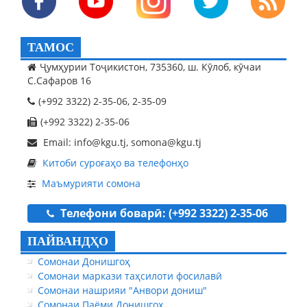
ТАМОС
Ҷумҳурии Тоҷикистон, 735360, ш. Кӯлоб, кӯчаи
С.Сафаров 16
(+992 3322) 2-35-06, 2-35-09
(+992 3322) 2-35-06
Email: info@kgu.tj, somona@kgu.tj
Китоби суроғаҳо ва телефонҳо
Маъмурияти сомона
Телефони боварӣ: (+992 3322) 2-35-06
ПАЙВАНДҲО
Сомонаи Донишгоҳ
Сомонаи маркази таҳсилоти фосилавӣ
Сомонаи нашрияи "Анвори дониш"
Сомонаи Паёми Донишгоҳ