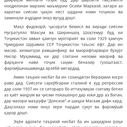
ноодилонаи марзию маъмурии Осиёи Марказӣ, хатари аз
харитаи сиёсии ҷаҳон нест шудани номи тоҷикон ва
заминҳои аҷдодии онҳо вуҷуд дошт.
Маҳз фидокорӣ, ҷасорати бемисл ва хиради сиёсии
Нусратулло Махсум ва Шириншоҳ Шоҳтемур буд, ки
Тоҷикистон аввал ҳамчун мухторият ва соли 1929 ҳамчун
Ҷумҳурии Шуравии ССР Тоҷикистон таъсис ёфт. Дар ин
масир, хизматҳои равшанфикр ва маорифпарвари бузург
Нисор Муҳаммад, ки дар сохтани низоми маориф ва
фарҳанги нави тоҷик саҳми беназир гузоштааст,
фаромӯшнашаванда арзёбӣ мегардад.
Аммо таърих нисбат ба ин созандагон бераҳмии хосро
раво дид. Сиёсати саркӯбгарии сталинӣ ё худ репрессия
дар соли 1937 ин се ситораро бо иттиҳомҳои сохтаву ботил
аз ҳаёт маҳрум ва ҷисми покашонро дар хоки дур аз Ватан,
дар мазори маъруфи “Донское”-и шаҳри Маскав дафн кард.
Даҳсолаҳо номи онҳо зери пардаи сукут ва фаромӯшӣ
қарор дошт.
Эҳёи адолати таърихӣ нисбат ба ин шаҳидони роҳи