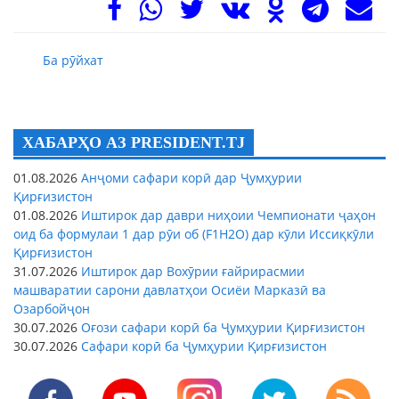
Ба рӯйхат
ХАБАРҲО АЗ PRESIDENT.TJ
01.08.2026
Анҷоми сафари корӣ дар Ҷумҳурии
Қирғизистон
01.08.2026
Иштирок дар даври ниҳоии Чемпионати ҷаҳон
оид ба формулаи 1 дар рӯи об (F1H2O) дар кӯли Иссиқкӯли
Қирғизистон
31.07.2026
Иштирок дар Вохӯрии ғайрирасмии
машваратии сарони давлатҳои Осиёи Марказӣ ва
Озарбойҷон
30.07.2026
Оғози сафари корӣ ба Ҷумҳурии Қирғизистон
30.07.2026
Сафари корӣ ба Ҷумҳурии Қирғизистон