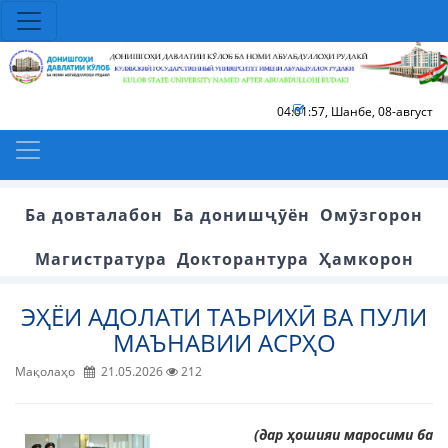
04:01:58
,
Шанбе, 08-август
Ба довталабон
Ба донишҷӯён
Омӯзгорон
Магистратура
Докторантура
Ҳамкорон
ЭҲЁИ АДОЛАТИ ТАЪРИХӢ ВА ПУЛИ
МАЪНАВИИ АСРҲО
Мақолаҳо
21.05.2026
212
(дар ҳошияи маросими ба