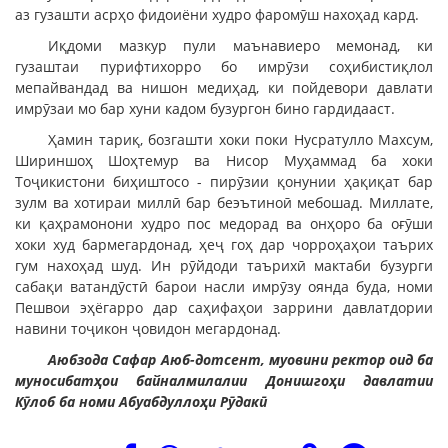
аз гузашти асрҳо фидоиёни худро фаромӯш нахоҳад кард.
Иқдоми мазкур пули маънавиеро мемонад, ки
гузаштаи пурифтихорро бо имрӯзи соҳибистиқлол
мепайвандад ва нишон медиҳад, ки пойдевори давлати
имрӯзаи мо бар хуни кадом бузургон бино гардидааст.
Ҳамин тариқ, бозгашти хоки поки Нусратулло Махсум,
Шириншоҳ Шоҳтемур ва Нисор Муҳаммад ба хоки
Тоҷикистони биҳиштосо - пирӯзии қонунии ҳақиқат бар
зулм ва хотираи миллӣ бар беэътиноӣ мебошад. Миллате,
ки қаҳрамонони худро пос медорад ва онҳоро ба оғӯши
хоки худ бармегардонад, ҳеҷ гоҳ дар чорроҳаҳои таърих
гум нахоҳад шуд. Ин рӯйдоди таърихӣ мактаби бузурги
сабақи ватандӯстӣ барои насли имрӯзу оянда буда, номи
Пешвои эҳёгарро дар саҳифаҳои заррини давлатдории
навини тоҷикон ҷовидон мегардонад.
Аюбзода Сафар Аюб-дотсент, муовини ректор оид ба
муносибатҳои байналмилалии Донишгоҳи давлатии
Кӯлоб ба номи Абуабдуллоҳи Рӯдакӣ