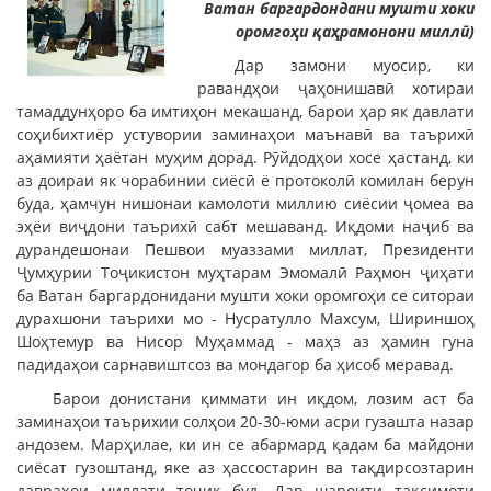
Ватан баргардондани мушти хоки
оромгоҳи қаҳрамонони миллӣ)
Дар замони муосир, ки
равандҳои ҷаҳонишавӣ хотираи
тамаддунҳоро ба имтиҳон мекашанд, барои ҳар як давлати
соҳибихтиёр устувории заминаҳои маънавӣ ва таърихӣ
аҳамияти ҳаётан муҳим дорад. Рӯйдодҳои хосе ҳастанд, ки
аз доираи як чорабинии сиёсӣ ё протоколӣ комилан берун
буда, ҳамчун нишонаи камолоти миллию сиёсии ҷомеа ва
эҳёи виҷдони таърихӣ сабт мешаванд. Иқдоми наҷиб ва
дурандешонаи Пешвои муаззами миллат, Президенти
Ҷумҳурии Тоҷикистон муҳтарам Эмомалӣ Раҳмон ҷиҳати
ба Ватан баргардонидани мушти хоки оромгоҳи се ситораи
дурахшони таърихи мо - Нусратулло Махсум, Шириншоҳ
Шоҳтемур ва Нисор Муҳаммад - маҳз аз ҳамин гуна
падидаҳои сарнавиштсоз ва мондагор ба ҳисоб меравад.
Барои донистани қиммати ин иқдом, лозим аст ба
заминаҳои таърихии солҳои 20-30-юми асри гузашта назар
андозем. Марҳилае, ки ин се абармард қадам ба майдони
сиёсат гузоштанд, яке аз ҳассостарин ва тақдирсозтарин
давраҳои миллати тоҷик буд. Дар шароити тақсимоти