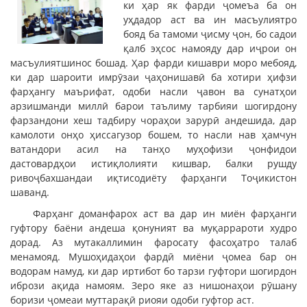
ки ҳар як фарди ҷомеъа ба он
уҳдадор аст ва ин масъулиятро
бояд ба тамоми ҷисму ҷон, бо садои
қалб эҳсос намояду дар иҷрои он
масъулиятшинос бошад. Ҳар фарди кишаври моро мебояд,
ки дар шароити имрӯзаи ҷаҳонишавӣ ба хотири ҳифзи
фарҳангу маърифат, одоби насли ҷавон ва сунатҳои
арзишманди миллӣ барои таълиму тарбияи шогирдону
фарзандони хеш тадбиру чораҳои зарурӣ андешида, дар
камолоти онҳо ҳиссагузор бошем, то насли нав ҳамчун
ватандори асил на танҳо муҳофизи ҷонфидои
дастовардҳои истиқлолияти кишвар, балки рушду
ривоҷбахшандаи иқтисодиёту фарҳанги Тоҷикистон
шаванд.
Фарҳанг доманфарох аст ва дар ин миён фарҳанги
гуфтору баёни андеша қонуният ва муқаррароти худро
дорад. Аз мутакаллимин фаросату фасоҳатро талаб
менамояд. Мушоҳидаҳои фардӣ миёни ҷомеа бар он
водорам намуд, ки дар иртибот бо тарзи гуфтори шогирдон
ибрози ақида намоям. Зеро яке аз нишонаҳои рӯшану
боризи ҷомеаи муттарақӣ риояи одоби гуфтор аст.