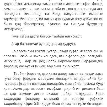
кӯдакистон метавонад заминасози шахсияти атфол бошад.
Аммо аввалин ва охирин мактабӣ инсонсози хонавода аст.
Волидайн метавонад ва бояд нахустхишти иморати
тарбияро бигзоранд, ки пасон дар кӯдакистону дабистон ин
бино қад барафрозад. Чуноне, ки Саъдии бузургвор
мефармояд:
Гуле, ки зи дасти боғбон тарбия нагирифт,
Агар ба чашмаи хуршед расад худруст.
Бо асосгирии нукоти устод Саъдӣ гуфта метавонем, ки
аввалин боғбони нахли хонадон, яъне фарзандон волидайн
мебошанд. Дар ин роҳ барои баркамоливу шарфмандии
фарзанд масъулияти беш бар зиммаи онҳост.
Тарбия фарзанд дар ҳама давру замон ва назди ҳама
гуна оину фарҳанг масъулиятноктарин ва дар айни ҳол
пуршарафтарин вазифаи волидайн, мактаб ва ҷомеъа буду
ҳаст. Аммо дар шароити имрӯзаи ҷаҳонӣ ин рисолат беш
аз ҳар замони дигар аҳмият пайдо намудааст. Зеро
таҳдидҳои фикриву маънавӣ аз тарафи гурӯҳҳои
тахрибкору ифротӣ ба ҳадде боло гирифтаанд, ки бо андаке