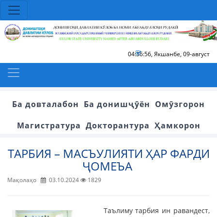
04:36:56
,
Якшанбе, 09-август
Ба довталабон
Ба донишҷӯён
Омӯзгорон
Магистратура
Докторантура
Ҳамкорон
ТАРБИЯ – МАСЪУЛИЯТИ ҲАР ФАРДИ
ҶОМЕЪА
Мақолаҳо
03.10.2024
1829
Таълиму тарбия ин равандест,