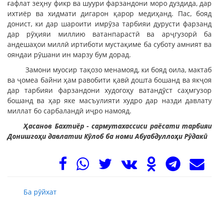
ғафлат зеҳну фикр ва шуури фарзандони моро дуздида, дар
ихтиёр ва хидмати дигарон қарор медиҳанд. Пас, бояд
донист, ки дар шароити имрӯза тарбияи дурусти фарзанд
дар рӯҳияи миллию ватанпарастӣ ва арҷгузорӣ ба
андешаҳои миллӣ иртиботи мустақиме ба суботу амният ва
ояндаи рӯшани ин марзу бум дорад.
Замони муосир тақозо менамояд, ки бояд оила, мактаб
ва ҷомеа байни ҳам равобити қавӣ дошта бошанд ва якҷоя
дар тарбияи фарзандони худогоҳу ватандӯст саҳмгузор
бошанд ва ҳар яке масъулияти худро дар назди давлату
миллат бо сарбаландӣ иҷро намояд.
Ҳасанов Бахтиёр - сармутахассиси раёсати тарбияи
Донишгоҳи давлатии Кӯлоб ба номи Абуабдуллоҳи Рӯдакӣ
Ба рӯйхат