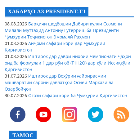
ХАБАРҲО АЗ PRESIDENT.TJ
08.08.2026
Барқияи шодбошии Дабири кулли Созмони
Милали Муттаҳид Антониу Гутерриш ба Президенти
Ҷумҳурии Тоҷикистон Эмомалӣ Раҳмон
01.08.2026
Анҷоми сафари корӣ дар Ҷумҳурии
Қирғизистон
01.08.2026
Иштирок дар даври ниҳоии Чемпионати ҷаҳон
оид ба формулаи 1 дар рӯи об (F1H2O) дар кӯли Иссиқкӯли
Қирғизистон
31.07.2026
Иштирок дар Вохӯрии ғайрирасмии
машваратии сарони давлатҳои Осиёи Марказӣ ва
Озарбойҷон
30.07.2026
Оғози сафари корӣ ба Ҷумҳурии Қирғизистон
ТАМОС