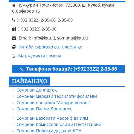
Ҷумҳурии Тоҷикистон, 735360, ш. Кӯлоб, кӯчаи
С.Сафаров 16
(+992 3322) 2-35-06, 2-35-09
(+992 3322) 2-35-06
Email: info@kgu.tj, somona@kgu.tj
Китоби суроғаҳо ва телефонҳо
Маъмурияти сомона
Телефони боварӣ: (+992 3322) 2-35-06
ПАЙВАНДҲО
Сомонаи Донишгоҳ
Сомонаи маркази таҳсилоти фосилавӣ
Сомонаи нашрияи "Анвори дониш"
Сомонаи Паёми Донишгоҳ
Сомонаи Вазорати маориф ва илм
Сомонаи Комиссияи олии аттестатсионӣ
Сомонаи Пойгоҳи додаҳои КОА