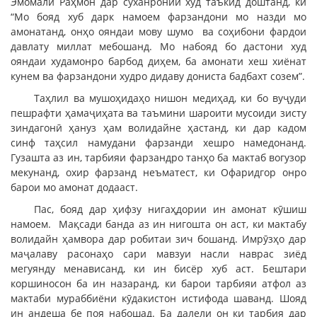
Эмомалӣ Раҳмон дар суханронии худ таъкид доштанд, ки
“Мо бояд хуб дарк намоем фарзандони мо назди мо
амонатанд, онҳо ояндаи мову шумо ва соҳибони фардои
давлату миллат мебошанд. Мо набояд бо дастони худ
ояндаи худамонро барбод диҳем, ба амонати хеш хиёнат
кунем ва фарзандони худро дидаву дониста бадбахт созем”.
Таҳлил ва мушоҳидаҳо нишон медиҳад, ки бо вуҷуди
пешрафти ҳамаҷиҳата ва таъмини шароити мусоиди зисту
зиндагонӣ ҳануз ҳам волидайне ҳастанд, ки дар кадом
синф таҳсил намудани фарзанди хешро намедонанд.
Гузашта аз ин, тарбияи фарзандро танҳо ба мактаб вогузор
мекунанд, охир фарзанд неъматест, ки Офаридгор онро
барои мо амонат додааст.
Пас, бояд дар ҳифзу нигаҳдории ин амонат кӯшиш
намоем. Мақсади банда аз ин нигошта он аст, ки мактабу
волидайн ҳамвора дар робитаи зич бошанд. Имрӯзҳо дар
маҷалаву расонаҳо сари мавзуи насли наврас зиёд
мегуянду менависанд, ки ин бисёр хуб аст. Бештари
коршиносон ба ин назаранд, ки барои тарбияи атфол аз
мактаби мураббиёни кӯдакистон истифода шаванд. Шояд
ин андеша бе поя набошад. Ба далели он ки тарбия дар