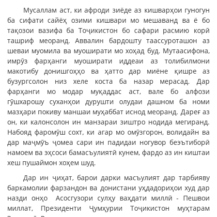
Мусаллам аст, ки афроди зиёде аз кишварҳои гуногун
ба сифати сайёҳ озими кишвари мо мешаванд ва ё бо
тақозои вазифа ба Тоҷикистон бо сафари расмию корӣ
ташриф меоранд. Аввалин бардошту таассуроташон аз
шеваи муомила ва муоширати мо хоҳад буд. Мутаасифона,
имрӯз фарҳанги муоширати иддеаи аз толибилмони
макотибу донишгоҳҳо ва ҳатто дар миёне қишре аз
бузургсолон низ хеле коста ба назар мерасад. Дар
фарҳанги мо модар муқаддас аст, вале бо алфози
гӯшхарошу суханҳои дурушти олудаи дашном ба номи
мазҳари покиву маншаи муҳаббат иснод меоранд. Дареғ аз
он, ки калонсолон ин манзараи зиштро нодида мегиранд.
Набояд фаромӯш сохт, ки агар мо омӯзгорон, волидайн ва
дар маҷмӯъ ҷомеа сари ин падидаи ногувор беэътиборӣ
намоем ва эҳсоси бамасъулиятӣ кунем, фардо аз ин киштаи
хеш пушаймон хоҳем шуд.
Дар ин ҷиҳат, барои дарки масъулият дар тарбияву
баркамолии фарзандон ва донистани уҳдадориҳои худ дар
назди онҳо Асосгузори сулҳу ваҳдати миллӣ - Пешвои
миллат, Президенти Ҷумҳурии Тоҷикистон муҳтарам