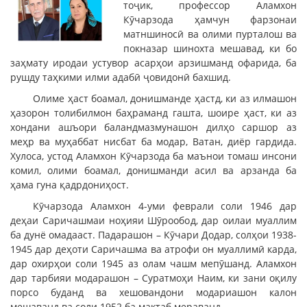
тоҷик, профессор Аламхон
Кӯчарзода ҳамчун фарзонаи
матншиносӣ ва олими пурталош ва
покназар шинохта мешавад, ки бо
заҳмату иродаи устувор асарҳои арзишманд офарида, ба
рушду таҳкими илми адабӣ ҷовидонӣ бахшид.
Олиме ҳаст боамал, донишманде ҳастд, ки аз илмашон
ҳазорон толибилмон баҳраманд гашта, шоире ҳаст, ки аз
хондани ашъори баландмазмунашон дилҳо саршор аз
меҳр ва муҳаббат нисбат ба модар, Ватан, диёр гардида.
Хулоса, устод Аламхон Кӯчарзода ба маънои томаш инсони
комил, олими боамал, донишманди асил ва арзанда ба
ҳама гуна қадрдониҳост.
Кӯчарзода Аламхон 4-уми феврали соли 1946 дар
деҳаи Саричашмаи ноҳияи Шӯрообод, дар оилаи муаллим
ба дунё омадааст. Падарашон – Кӯчари Додар, солҳои 1938-
1945 дар деҳоти Саричашма ва атрофи он муаллимӣ карда,
дар охирҳои соли 1945 аз олам чашм мепӯшанд. Аламхон
дар тарбияи модарашон – Суратмоҳи Наим, ки зани оқилу
порсо буданд ва хешовандони модариашон калон
мешаванд ва соли 1952 ба мактаб мераванд.