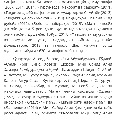
синфи 11-и мактаби таҳсилоти ҳамагонӣ (бо ҳаммуаллифӣ
-2007, 2011, 2014), «Турсунзода: маҳорат ва садоқат» (2011),
«Таҳрири адабӣ ва фаъолияти муҳарририи С. Айнӣ» (2013),
«Муҳаққиқи соҳибмактаб» (2014), маҷмӯаҳои шеърии «Сад
рубоӣ» (2012), «Бобо ва набераҳо» (2013), «Матншиносӣ»
(китоби дарсӣ барои донишҷӯёни муассисаҳои таҳсилоти
олии касбӣ), Душанбе: ТоРус, 2017, «Фаъолияти муҳассилӣ
ва омӯзгории устод Садриддин Айнӣ» Душанбе:
Донишварон, 2018 ва ғайраҳо. Дар маҷмуъ, устод
муаллифи зиёда аз 620 таълифот мебошанд.
Кӯчарзода А. оид ба эҷодиёти Абуадбдуллоҳи Рӯдакӣ,
Абуалӣ ибни Сино, Ҳофизи Шерозӣ, Мир Сайид Алии
Ҳамадонӣ, Абдураҳмони Ҷомӣ, Шамсиддин Шоҳин, С. Айнӣ,
А. Лоҳутӣ, М. Турсунзода, Ҷ. Икромӣ, Раҳим Ҷалил, Муъмин
Қаноат, Ашӯр Сафар, Қутбӣ Киром, Лоиқ Шералӣ, С. Турсун,
А. Самад, Ҷ. Акобир, А. Муродӣ, М. Ғоиб ва дигарон
мақолаҳо навиштааст. Матни илмии қиссаҳои «Одина»
(1992), ва «Марги судхӯр» (2010)-и С. Айнӣ ва матни саҳеҳи
рисолаҳои «Қуддусия» (1993), «Маърифати нафс» (1994) ва
«Дарвешия» (2014)-и Мир Сайид Алии Ҳамадониро ба табъ
расонидааст. Ба муносибати 700-солагии Мир Сайид Алии