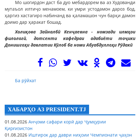
Мо шогирдон даст ба дуо мебардорем ва аз Худованди
мутаъол илтиҷо менамоем, ки умри устодамон дароз бод,
ҳаргиз хастагиро набинанд ва қаламашон чун барқи дамон
доимо дар ҳаракат бошад.
Холиқова Зайналбӣ Кенҷаевна - номзади илмҳои
филологӣ, дотсенти кафедраи адабиёти тоҷики
Донишгоҳи давлатии Кӯлоб ба номи Абуабдуллоҳи Рӯдакӣ
Ба рӯйхат
ХАБАРҲО АЗ PRESIDENT.TJ
01.08.2026
Анҷоми сафари корӣ дар Ҷумҳурии
Қирғизистон
01.08.2026
Иштирок дар даври ниҳоии Чемпионати ҷаҳон