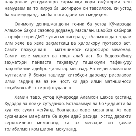
падаронаи устодамонро сармашқи кори омӯзгории хеш
намудаем ва то имрӯз ба шогирдон он тавсияҳое, ки устод
ба мо медоданд, мо ба шогирдони хеш медиҳем.
Олимону донишмандони тоҷик ба устод Кӯчарзода
Аламхон баҳои сазовор додаанд. Масалан, Шаҳбоз Кабиров
– профессори ДМТ чунин менигоранд: «Аламхон дар ҷодаи
илм хеле ва хеле заҳматкаш ва ҳалолкору пухтакор аст.
Самти пажӯҳишаш – матншиносӣ саррофиро мемонад.
Самти хеле мушкил ва тоқатталаб аст. Бо бедорхобиву
заҳматҳои пайваста таҳаввулу ташаккули тафаккуру
ҷаҳонбинии адибро ҷилвагар месозад. Натиҷаи заҳматҳои
муттасили ӯ боиси тавлиди китобҳои дарсиву рисолаҳои
илмӣ гардид ва аз ин ҷост, ки дар илми матншиносӣ
соҳибмактаб эътироф шудааст».
Ҳамин тавр, устод Кӯчарзода Аламхон шахсе ҳастанд
Худодод ва лоиқи сутуданҳо. Ботаҳаммул ва бо ҷиддияти ба
худ хос сухан мегӯянд, боандеша ҳарф мезананд. Аз ҳар
суханашон манфиате ба аҳли адаб расида. Устод дарахти
серҳосилеро мемонанд, ки аз меваҳои он ҳамаи
толибилмон ком ширин мекунанд.