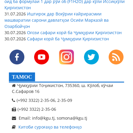
оид ба формулаи 1 дар рӯи об (F1H2O) дар кӯли Иссиқкӯли
Қирғизистон
31.07.2026
Иштирок дар Вохӯрии ғайрирасмии
машваратии сарони давлатҳои Осиёи Марказӣ ва
Озарбойҷон
30.07.2026
Оғози сафари корӣ ба Ҷумҳурии Қирғизистон
30.07.2026
Сафари корӣ ба Ҷумҳурии Қирғизистон
ТАМОС
Ҷумҳурии Тоҷикистон, 735360, ш. Кӯлоб, кӯчаи
С.Сафаров 16
(+992 3322) 2-35-06, 2-35-09
(+992 3322) 2-35-06
Email: info@kgu.tj, somona@kgu.tj
Китоби суроғаҳо ва телефонҳо