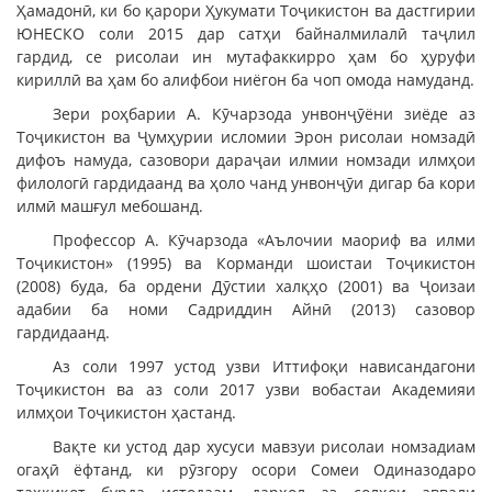
Ҳамадонӣ, ки бо қарори Ҳукумати Тоҷикистон ва дастгирии
ЮНЕСКО соли 2015 дар сатҳи байналмилалӣ таҷлил
гардид, се рисолаи ин мутафаккирро ҳам бо ҳуруфи
кириллӣ ва ҳам бо алифбои ниёгон ба чоп омода намуданд.
Зери роҳбарии А. Кӯчарзода унвонҷӯёни зиёде аз
Тоҷикистон ва Ҷумҳурии исломии Эрон рисолаи номзадӣ
дифоъ намуда, сазовори дараҷаи илмии номзади илмҳои
филологӣ гардидаанд ва ҳоло чанд унвонҷӯи дигар ба кори
илмӣ машғул мебошанд.
Профессор А. Кӯчарзода «Аълочии маориф ва илми
Тоҷикистон» (1995) ва Корманди шоистаи Тоҷикистон
(2008) буда, ба ордени Дӯстии халқҳо (2001) ва Ҷоизаи
адабии ба номи Садриддин Айнӣ (2013) сазовор
гардидаанд.
Аз соли 1997 устод узви Иттифоқи нависандагони
Тоҷикистон ва аз соли 2017 узви вобастаи Академияи
илмҳои Тоҷикистон ҳастанд.
Вақте ки устод дар хусуси мавзуи рисолаи номзадиам
огаҳӣ ёфтанд, ки рӯзгору осори Сомеи Одиназодаро