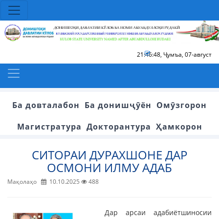
21:46:49
,
Ҷумъа, 07-август
Ба довталабон
Ба донишҷӯён
Омӯзгорон
Магистратура
Докторантура
Ҳамкорон
СИТОРАИ ДУРАХШОНЕ ДАР
ОСМОНИ ИЛМУ АДАБ
Мақолаҳо
10.10.2025
488
Дар арсаи адабиётшиносии