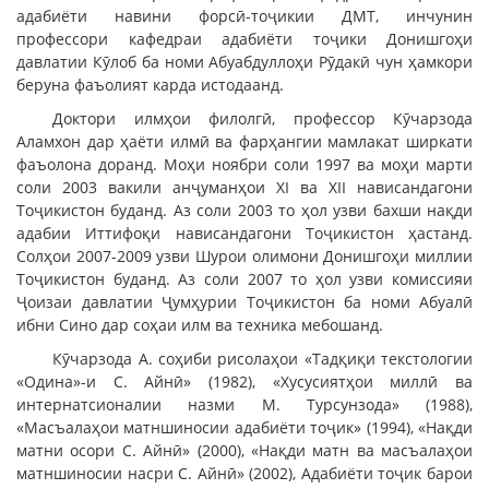
адабиёти навини форсӣ-тоҷикии ДМТ, инчунин
профессори кафедраи адабиёти тоҷики Донишгоҳи
давлатии Кӯлоб ба номи Абуабдуллоҳи Рӯдакӣ чун ҳамкори
беруна фаъолият карда истодаанд.
Доктори илмҳои филолгӣ, профессор Кӯчарзода
Аламхон дар ҳаёти илмӣ ва фарҳангии мамлакат ширкати
фаъолона доранд. Моҳи ноябри соли 1997 ва моҳи марти
соли 2003 вакили анҷуманҳои ХI ва ХII нависандагони
Тоҷикистон буданд. Аз соли 2003 то ҳол узви бахши нақди
адабии Иттифоқи нависандагони Тоҷикистон ҳастанд.
Солҳои 2007-2009 узви Шурои олимони Донишгоҳи миллии
Тоҷикистон буданд. Аз соли 2007 то ҳол узви комиссияи
Ҷоизаи давлатии Ҷумҳурии Тоҷикистон ба номи Абуалӣ
ибни Сино дар соҳаи илм ва техника мебошанд.
Кӯчарзода А. соҳиби рисолаҳои «Тадқиқи текстологии
«Одина»-и С. Айнӣ» (1982), «Хусусиятҳои миллӣ ва
интернатсионалии назми М. Турсунзода» (1988),
«Масъалаҳои матншиносии адабиёти тоҷик» (1994), «Нақди
матни осори С. Айнӣ» (2000), «Нақди матн ва масъалаҳои
матншиносии насри С. Айнӣ» (2002), Адабиёти тоҷик барои