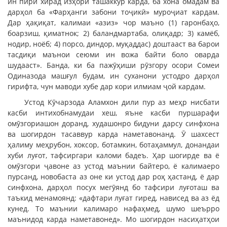
ин пири хирад изҳори ташаккур карда, ба хона омадам ва
дарҳол ба «Фарҳанги забони тоҷикӣ» муроҷиат кардам.
Дар ҳақиқат, калимаи «азиз» чор маъно (1) гаронбаҳо,
боарзиш, қиматнок; 2) баландмартаба, олиқадр; 3) камёб,
нодир, ноёб; 4) порсо, диндор, муқаддас) доштааст ва барои
тасдиқи маънои сеюми ин вожа байти боло оварда
шудааст». Банда, ки ба пажӯҳиши рӯзгору осори Сомеи
Одиназода машғул будам, ин суханони устодро дарҳол
гирифта, чун маводи хубе дар кори илмиам ҷой кардам.
Устод Кӯчарзода Аламхон дили пур аз меҳр нисбати
касби интихобнамудаи хеш, яъне касби пуршарафи
омӯзгориашон доранд, худашонро бидуни дарсу синфхона
ва шогирдон тасаввур карда наметавонанд. Ӯ шахсест
ҳалиму меҳрубон, хоксор, ботамкин, ботаҳаммул, донандаи
хуби луғот, тафсиргари каломи бадеъ. Ҳар шогирде ва ё
омӯзгори ҷавоне аз устод маънии байтеро, ё калимаеро
пурсанд, новобаста аз оне ки устод дар роҳ ҳастанд, ё дар
синфхона, дарҳол посух мегӯянд бо тафсири луғоташ ва
таъкид менамоянд: «дафтари луғат гиред, нависед ва аз ёд
кунед. То маънии калимаро нафаҳмед, шумо шеърро
маънидод карда наметавонед». Мо шогирдон насиҳатҳои