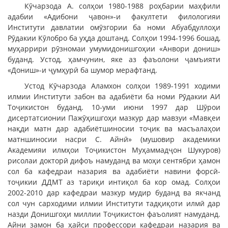
Кӯчарзода А. солҳои 1980-1988 роҳбарии маҳфили
адабии «Адибони ҷавон»-и факултети филологияи
Институти давлатии омӯзгории ба номи Абуабдуллоҳи
Рӯдакии Кӯлобро ба уҳда доштанд. Солҳои 1994-1996 бошад,
муҳаррири рӯзномаи умумидонишгоҳии «Анвори дониш»
буданд. Устод, ҳамчунин, яке аз фаъолони ҷамъияти
«Дониш»-и ҷумҳурӣ ба шумор мерафтанд.
Устод Кӯчарзода Аламхон солҳои 1989-1991 ходими
илмии Институти забон ва адабиёти ба номи Рӯдакии АИ
Тоҷикистон буданд. 10-уми июни 1997 дар Шӯрои
дисертатсионии Пажӯҳишгоҳи мазкур дар мавзуи «Мавқеи
нақди матн дар адабиётшиносии тоҷик ва масъалаҳои
матншиносии насри С. Айнӣ» (мушовир академики
Академияи илмҳои Тоҷикистон Муҳаммадҷон Шукуров)
рисолаи докторӣ дифоъ намуданд ва моҳи сентябри ҳамон
сол ба кафедраи назария ва адабиёти навини форсӣ-
тоҷикии ДДМТ аз тариқи интиқол ба кор омад. Солҳои
2002-2010 дар кафедраи мазкур мудир буданд ва якчанд
сол чун сарходими илмии Институти тадқиқоти илмӣ дар
назди Донишгоҳи миллии Тоҷикистон фаъолият намуданд.
Айни замон ба ҳайси профессори кафедраи назария ва