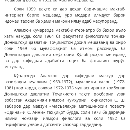
Соли 1959, вақте ки дар деҳаи Саричашма мактаб-
интернат барпо мешавад, ӯро модари илмдӯст барои
идомаи таҳсил ба ҳамин макони илму адаб месупоранд.
Аламхон Кӯчарзода мактаб-интернатро бо баҳои аъло
хатм намуда, соли 1964 ба факултети филологияи тоҷики
Донишгоҳи давлатии Тоҷикистон дохил мешаванд ва онро
соли 1969 бо муваффақият ба итмом расонида, ба
Донишкадаи давлатии омӯзгории Кӯлоб роҳхат мегиранд
ва дар кафедраи адабиёти тоҷик ба фаъолият шурӯъ
мекунанд.
Кӯчарзода Аламхон дар кафедраи мазкур дар
вазифаҳои муаллим (1969-1972), муаллими калон (1972-
1981) кор карда, солҳои 1972-1976 чун аспиранти ғоибонаи
Донишгоҳи давлатии Тоҷикистон таҳти роҳбарии узви
вобастаи Академияи илмҳои Ҷумҳурии Тоҷикистон С. Ш.
Табаров дар мавзуи «Масъалаҳои матншиносии повести
«Одина»-и С. Айнӣ» таҳқиқот бурда, соли 1978 ба дараҷаи
илмии номзади илмҳои филологӣ ва соли 1982 ба
гирифтани унвони дотсентӣ сазовор гардиданд.