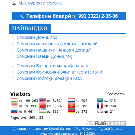
Маъмурияти сомона
Телефони боварӣ: (+992 3322) 2-35-06
ПАЙВАНДҲО
Сомонаи Донишгоҳ
Сомонаи маркази таҳсилоти фосилавӣ
Сомонаи нашрияи "Анвори дониш"
Сомонаи Паёми Донишгоҳ
Сомонаи Вазорати маориф ва илм
Сомонаи Комиссияи олии аттестатсионӣ
Сомонаи Пойгоҳи додаҳои КОА
Донишгоҳи давлатии Кӯлоб ба номи Абуабдуллоҳи Рудакӣ (ҳамаи
ҳуқуқҳо ҳифз шудаанд 1945-2026)