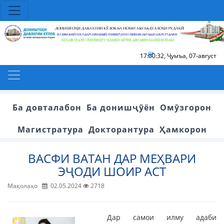
17:00:32
,
Ҷумъа, 07-август
Ба довталабон
Ба донишҷӯён
Омӯзгорон
Магистратура
Докторантура
Ҳамкорон
ВАСФИ ВАТАН ДАР МЕҲВАРИ
ЭҶОДИ ШОИР АСТ
Мақолаҳо
02.05.2024
2718
Дар самои илму адаби