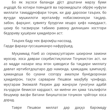
Бо як эҳсоси баланди дӯст доштани марзу буми
аҷдодӣ, ба хотири пояндагӣ ва гиромидошти обрӯю нуфузи
миллати тамаддунофари тоҷик, ки дар дарозои таърих, бо
вуҷуди мушкилоти мухталифу нобасомониҳои тақдир,
забон, фарҳанг, ҳувияту бузургии хешро ҳифз намудааст,
шоир бо тасвирҳои табиию равону дилнишин хостгори
бедориву ҳушёрии ҳамдиёрон аст:
Таърих баду нек фаромӯш насозад,
Гарди фараҳи ғуссашиканро нафурӯшед.
Муҳаммад Ғоиб аз сермаҳсултарин шоирони замони
муосир, хоса давраи соҳибистиқлолии Тоҷикистон аст, ки
аз мадди назари хеш ягон ҳаводиси ба тақдири миллату
давлат иртиботдоштаро дур намонда, ҳамқадам, ҳампаҳлӯ,
ҳамандеша бо сухани созгору амалҳои бунёдкоронаи
ҳамдиёрон, таҳти сарварии Пешвои маҳбубу ҷонфидо,
муҳтарам Эмомалӣ Раҳмон дар жанрҳои гуногуни адабӣ
эъҷодҳои бемисол кардааст, ки миёни ин ҳама таълифоти
бешумор васфи Ватани биҳиштосои тоҷикон ҷойгоҳи хоса
дорад.
Тавре Пешвои миллат дар даҳҳо баромаду