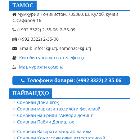
ТАМОС
Ҷумҳурии Тоҷикистон, 735360, ш. Кӯлоб, кӯчаи
С.Сафаров 16
(+992 3322) 2-35-06, 2-35-09
(+992 3322) 2-35-06
Email: info@kgu.tj, somona@kgu.tj
Китоби суроғаҳо ва телефонҳо
Маъмурияти сомона
Телефони боварӣ: (+992 3322) 2-35-06
ПАЙВАНДҲО
Сомонаи Донишгоҳ
Сомонаи маркази таҳсилоти фосилавӣ
Сомонаи нашрияи "Анвори дониш"
Сомонаи Паёми Донишгоҳ
Сомонаи Вазорати маориф ва илм
Сомонаи Комиссияи олии аттестатсионӣ