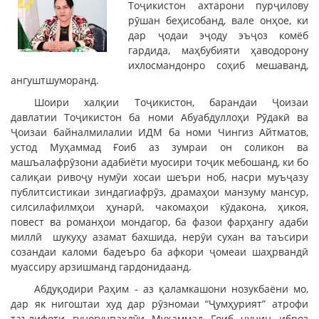
Тоҷикистон ахтарони пурҷилову
рӯшан беҳисобанд, вале онҳое, ки
дар ҷодаи эҷоду эъҷоз комёб
гардида, маҳбубияти ҳаводорону
ихлосмандонро соҳиб мешаванд,
ангуштшуморанд.
Шоири халқии Тоҷикистон, барандаи Ҷоизаи
давлатии Тоҷикистон ба номи Абуабдуллоҳи Рӯдакӣ ва
Ҷоизаи байналмилалии ИДМ ба номи Чингиз Айтматов,
устод Муҳаммад Ғоиб аз зумраи он соликон ва
машъалафрӯзони адабиёти муосири тоҷик мебошанд, ки бо
салиқаи ривоҷу нумӯи хосаи шеъри ноб, насри муъҷазу
публитсистикаи зиндагиафрӯз, драмаҳои манзуму мансур,
силсилафилмҳои ҳунарӣ, чакомаҳои кӯдакона, ҳикоя,
повест ва романҳои мондагор, ба фазои фарҳангу адаби
миллӣ шукуҳу азамат бахшида, нерӯи сухан ва таъсири
созандаи каломи бадеъро ба афкори ҷомеаи шаҳрвандӣ
муассиру арзишманд гардонидаанд.
Абдуқодири Раҳим - аз қаламкашони нозукбаёни мо,
дар як нигоштаи худ дар рӯзномаи “Ҷумҳурият” атрофи
таълифоти гуногунпаҳлӯи Муҳаммад Ғоиб чунин иброз