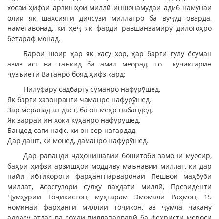
хосаи ҳифзи арзишҳои миллӣ иншонамудаи адиб намунаи
олии як шахсияти дилсӯзи миллатро ба вуҷуд оварда,
наметавонад, ки ҳеҷ як фарди равшанзамиру дилогоҳро
бетараф монад.
Барои шоир ҳар як хасу хор, ҳар барги гулу ёсуман
азиз аст ва таъкид ба амал меорад, то кӯчактарин
ҷузъиёти Ватанро бояд ҳифз кард:
Нилуфару садбаргу суманро нафурӯшед,
Як барги хазонранги чаманро нафурӯшед.
Зар меравад аз даст, ба он меҳр набандед,
Як зарраи ин хоки куҳанро нафурӯшед.
Бандед саги нафс, ки он сер нагардад,
Дар дашт, ки монед, даманро нафурӯшед.
Дар раванди ҷаҳонишавии бошитоби замони муосир,
баҳри ҳифзи арзишҳои моддиву маънавии миллат, ки дар
пайи ибтикороти фарҳангпарваронаи Пешвои маҳбуби
миллат, Асосгузори сулҳу ваҳдати миллӣ, Президенти
Ҷумҳурии Тоҷикистон, муҳтарам Эмомалӣ Раҳмон, 15
номинаи фарҳанги миллии тоҷикон, аз ҷумла чакану
адрасу атлас ва соҳаи пиллапарварӣ ба феҳристи мероси