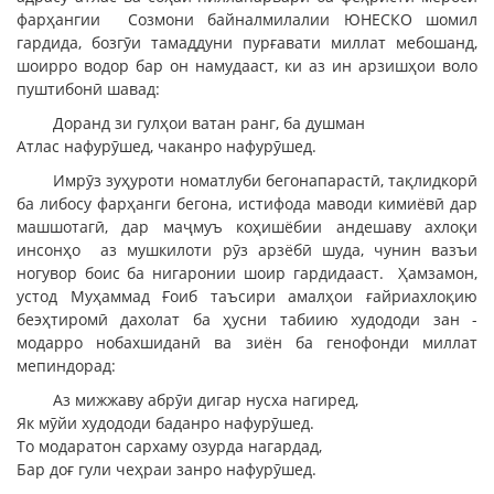
фарҳангии Созмони байналмилалии ЮНЕСКО шомил
гардида, бозгӯи тамаддуни пурғавати миллат мебошанд,
шоирро водор бар он намудааст, ки аз ин арзишҳои воло
пуштибонӣ шавад:
Доранд зи гулҳои ватан ранг, ба душман
Атлас нафурӯшед, чаканро нафурӯшед.
Имрӯз зуҳуроти номатлуби бегонапарастӣ, тақлидкорӣ
ба либосу фарҳанги бегона, истифода маводи кимиёвӣ дар
машшотагӣ, дар маҷмуъ коҳишёбии андешаву ахлоқи
инсонҳо аз мушкилоти рӯз арзёбӣ шуда, чунин вазъи
ногувор боис ба нигаронии шоир гардидааст. Ҳамзамон,
устод Муҳаммад Ғоиб таъсири амалҳои ғайриахлоқию
беэҳтиромӣ дахолат ба ҳусни табиию худододи зан -
модарро нобахшиданӣ ва зиён ба генофонди миллат
мепиндорад:
Аз мижжаву абрӯи дигар нусха нагиред,
Як мӯйи худододи баданро нафурӯшед.
То модаратон сархаму озурда нагардад,
Бар доғ гули чеҳраи занро нафурӯшед.