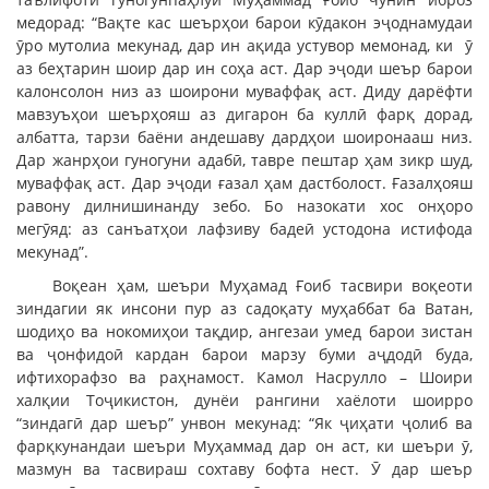
медорад: “Вақте кас шеърҳои барои кӯдакон эҷоднамудаи
ӯро мутолиа мекунад, дар ин ақида устувор мемонад, ки ӯ
аз беҳтарин шоир дар ин соҳа аст. Дар эҷоди шеър барои
калонсолон низ аз шоирони муваффақ аст. Диду дарёфти
мавзуъҳои шеърҳояш аз дигарон ба куллӣ фарқ дорад,
албатта, тарзи баёни андешаву дардҳои шоиронааш низ.
Дар жанрҳои гуногуни адабӣ, тавре пештар ҳам зикр шуд,
муваффақ аст. Дар эҷоди ғазал ҳам дастболост. Ғазалҳояш
равону дилнишинанду зебо. Бо назокати хос онҳоро
мегӯяд: аз санъатҳои лафзиву бадеӣ устодона истифода
мекунад”.
Воқеан ҳам, шеъри Муҳамад Ғоиб тасвири воқеоти
зиндагии як инсони пур аз садоқату муҳаббат ба Ватан,
шодиҳо ва нокомиҳои тақдир, ангезаи умед барои зистан
ва ҷонфидоӣ кардан барои марзу буми аҷдодӣ буда,
ифтихорафзо ва раҳнамост. Камол Насрулло – Шоири
халқии Тоҷикистон, дунёи рангини хаёлоти шоирро
“зиндагӣ дар шеър” унвон мекунад: “Як ҷиҳати ҷолиб ва
фарқкунандаи шеъри Муҳаммад дар он аст, ки шеъри ӯ,
мазмун ва тасвираш сохтаву бофта нест. Ӯ дар шеър