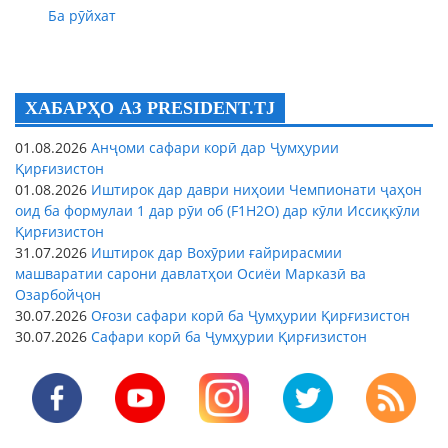
Ба рӯйхат
ХАБАРҲО АЗ PRESIDENT.TJ
01.08.2026
Анҷоми сафари корӣ дар Ҷумҳурии
Қирғизистон
01.08.2026
Иштирок дар даври ниҳоии Чемпионати ҷаҳон
оид ба формулаи 1 дар рӯи об (F1H2O) дар кӯли Иссиқкӯли
Қирғизистон
31.07.2026
Иштирок дар Вохӯрии ғайрирасмии
машваратии сарони давлатҳои Осиёи Марказӣ ва
Озарбойҷон
30.07.2026
Оғози сафари корӣ ба Ҷумҳурии Қирғизистон
30.07.2026
Сафари корӣ ба Ҷумҳурии Қирғизистон