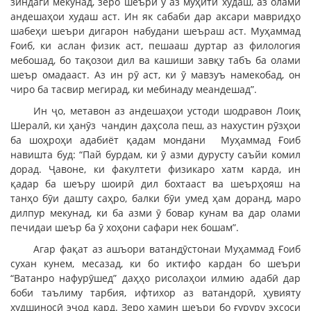
зиндагӣ мекунад, зеро шеъри ӯ аз муҳити худаш, аз олами
андешаҳои худаш аст. Ин як сабаби дар аксари мавридҳо
шабеҳи шеъри дигарон набудани шеъраш аст. Муҳаммад
Ғоиб, ки аслан физик аст, пешааш дуртар аз филология
мебошад, бо тақозои дил ва кашиши завқу табъ ба олами
шеър омадааст. Аз ин рӯ аст, ки ӯ мавзуъ намекобад, он
чиро ба тасвир мегирад, ки мебинаду меандешад”.
Ин ҷо, метавон аз андешаҳои устоди шодравон Лоиқ
Шералӣ, ки ҳанӯз чандин даҳсола пеш, аз нахустин рӯзҳои
ба шоҳроҳи адабиёт қадам мондани Муҳаммад Ғоиб
навишта буд: “Пай бурдам, ки ӯ азми дурусту саъйи комил
дорад. Ҷавоне, ки факултети физикаро хатм карда, ин
қадар ба шеъру шоирӣ дил бохтааст ва шеърҳояш на
танҳо бӯи дашту саҳро, балки бӯи умед ҳам доранд, маро
дилпур мекунад, ки ба азми ӯ бовар кунам ва дар олами
печидаи шеър ба ӯ хоҳони сафари нек бошам”.
Агар фақат аз ашъори ватандӯстонаи Муҳаммад Ғоиб
сухан кунем, месазад, ки бо иктифо кардан бо шеъри
“Ватанро нафурӯшед” даҳҳо рисолаҳои илмию адабӣ дар
боби таълиму тарбия, ифтихор аз ватандорӣ, ҳувияту
худшиносӣ эҷод кард. Зеро ҳамин шеъри бо ғуруру эҳсоси