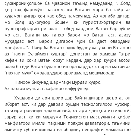
суханрониҳояшон ба ҷавонон таъкид намудаанд, “...бояд
ҳеҷ гоҳ фаромӯш насозем, ки Ватани моро ба ғайр аз
худамон дигар ҳеҷ кас обод намекунад. Аз ҷониби дигар,
мо бояд шукргузор бошем, ки пурифтихортарин ва
пуршарафтарин рисолат – обод кардани Ватан бар дӯши
мо аст. Ватани мо танҳо барои мо Ватан аст, азизу
муқаддас аст. Барои дигарон ҷои ба даст овардани
манфиат...”. Шоир ба Ватан содиқ будану хасу хори Ватанро
аз “тахти Сулаймон хуштар” донистан ва ҳамеша “атри
кафан зи хоки Ватан орзу” кардан, дар ҳар куҷои ақсои
олам бо ёди Ватан буданро ишора карда, як порча матои аз
“пахтаи мулк” омодашударо арзишманд мешуморад:
Пинҳон бикунад шармгаҳи мурдаи худро,
Аз пахтаи мулк аст, кафанро нафурӯшед.
Ҳушдори дигари шоир дар байти дигари шеър аз он
иборат аст, ки дар давраи рушди технологияҳои муосир,
таъсири раванди ҷаҳонишавӣ, хатари ҷангҳои иттилоотӣ,
зарур аст, ки ки мардуми Тоҷикистон масъулияти ҳифзи
манфиатҳои миллӣ, таҳкими пояҳои давлатдорӣ, таъмини
амнияту суботи кишвар ва ободиву пешрафти мамлакатро