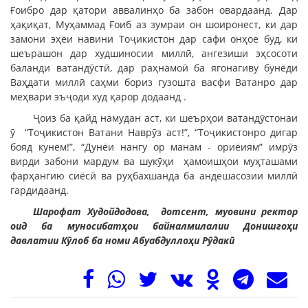
Ғоибро дар қатори аввалинҳо ба забон овардаанд. Дар
ҳақиқат, Муҳаммад Ғоиб аз зумраи он шоиронест, ки дар
замони эҳёи навини Тоҷикистон дар сафи онҳое буд, ки
шеърашон дар худшиносии миллӣ, ангезиши эҳсосоти
баланди ватандӯстӣ, дар раҳнамоӣ ба ягонагиву бунёди
Ваҳдати миллӣ саҳми бориз гузошта васфи Ватанро дар
меҳвари эъҷоди худ қарор додаанд .
Ҷоиз ба қайд намудан аст, ки шеърҳои ватандӯстонаи
ӯ “Тоҷикистон Ватани Наврӯз аст!”, “Тоҷикистонро дигар
бояд кунем!”, “Дунёи нангу ор манам - ориёиям” имрӯз
вирди забони мардум ва шукӯҳи ҳамоишҳои муҳташами
фарҳангию сиёсӣ ва руҳбахшанда ба андешасозии миллӣ
гардидаанд.
Шарофат Худойдодова, дотсент, муовини ректор
оид ба муносибатҳои байналмилалии Донишгоҳи
давлатии Кӯлоб ба номи Абуабдуллоҳи Рӯдакӣ