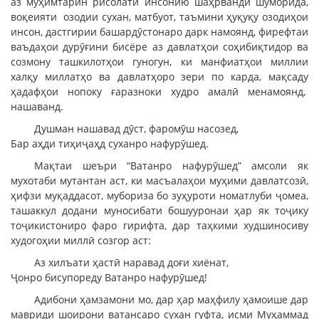
аз муҳимтарин рисолати инсонию шаҳрвандӣ шуморида,
воқеияти озодии сухан, матбуот, таъмини ҳуқуқу озодиҳои
инсон, дастгирии башардӯстонаро дарк намоянд, фирефтаи
ваъдаҳои дурӯғини бисёре аз давлатҳои соҳибиқтидор ва
созмону ташкилотҳои гуногун, ки манфиатҳои миллии
халқу миллатҳо ва давлатҳоро зери по карда, мақсаду
ҳадафҳои нопоку ғаразноки худро амалӣ менамоянд,
нашаванд.
Душман нашавад дӯст, фаромӯш насозед,
Бар аҳди тиҳиҷаҳд суханро нафурӯшед.
Мақтаи шеъри “Ватанро нафурӯшед” амсоли як
мухотаби мутантан аст, ки масъалаҳои муҳими давлатсозӣ,
ҳифзи муқаддасот, мубориза бо зуҳуроти номатлуби ҷомеа,
ташаккул додани муносибати бошууронаи ҳар як тоҷику
тоҷикистониро фаро гирифта, дар таҳкими худшиносиву
худогоҳии миллӣ созгор аст:
Аз хилъати ҳастӣ наравад доғи хиёнат,
Ҷонро бисупореду Ватанро нафурӯшед!
Адибони ҳамзамони мо, дар ҳар маҳфилу ҳамоише дар
мавриди шоирони ватансаро сухан гуфта, исми Муҳаммад