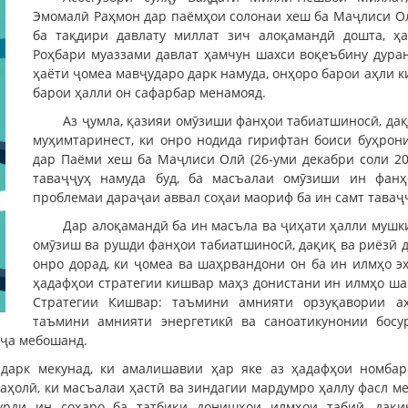
Эмомалӣ Раҳмон дар паёмҳои солонаи хеш ба Маҷлиси Ол
ба тақдири давлату миллат зич алоқамандӣ дошта, ҳ
Роҳбари муаззами давлат ҳамчун шахси воқеъбину дура
ҳаёти ҷомеа мавҷударо дарк намуда, онҳоро барои аҳли 
барои ҳалли он сафарбар менамояд.
Аз ҷумла, қазияи омӯзиши фанҳои табиатшиносӣ, дақ
муҳимтаринест, ки онро нодида гирифтан боиси буҳрон
дар Паёми хеш ба Маҷлиси Олӣ (26-уми декабри соли 20
таваҷҷуҳ намуда буд, ба масъалаи омӯзиши ин фанҳ
проблемаи дараҷаи аввал соҳаи маориф ба ин самт таваҷ
Дар алоқамандӣ ба ин масъла ва ҷиҳати ҳалли мушки
омӯзиш ва рушди фанҳои табиатшиносӣ, дақиқ ва риёзӣ 
онро дорад, ки ҷомеа ва шаҳрвандони он ба ин илмҳо э
ҳадафҳои стратегии кишвар маҳз донистани ин илмҳо ша
Стратегии Кишвар: таъмини амнияти орзуқавории аҳ
таъмини амнияти энергетикӣ ва саноатикунонии бос
аҷа мебошанд.
 дарк мекунад, ки амалишавии ҳар яке аз ҳадафҳои номбар
аҳолӣ, ки масъалаи ҳастӣ ва зиндагии мардумро ҳаллу фасл ме
бурди ин соҳаро ба татбиқи донишҳои илмҳои табиӣ, дақи