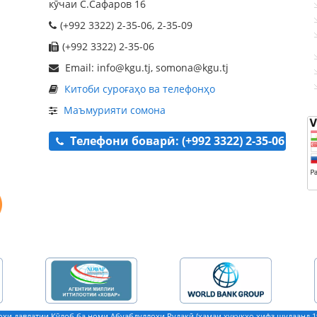
кӯчаи С.Сафаров 16
(+992 3322) 2-35-06, 2-35-09
(+992 3322) 2-35-06
Email: info@kgu.tj, somona@kgu.tj
Китоби суроғаҳо ва телефонҳо
Маъмурияти сомона
Телефони боварӣ: (+992 3322) 2-35-06
ҳи давлатии Кӯлоб ба номи Абуабдуллоҳи Рудакӣ (ҳамаи ҳуқуқҳо ҳифз шудаанд 19