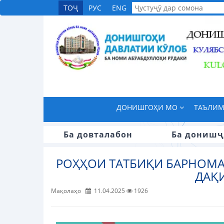
ТОҶ
РУС
ENG
ДОНИШГОҲИ МО
ТАЪЛИ
Ба довталабон
Ба донишҷ
РОҲҲОИ ТАТБИҚИ БАРНОМ
ДАҚИ
Мақолаҳо
11.04.2025
1926