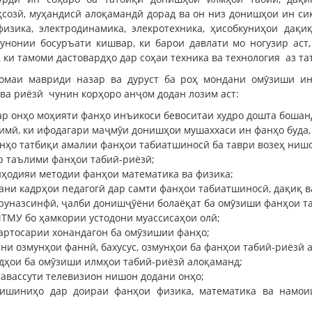
оҳсозӣ, муҳандисӣ алоқамандӣ дорад ва он низ донишҳои ин с
изика, электродинамика, элекротехника, ҳисобкуниҳои дақ
нонии босуръати кишвар, ки барои давлати мо ногузир аст,
 ки тамоми дастовардҳо дар соҳаи техника ва технология аз т
номаи мавриди назар ва дуруст ба роҳ мондани омӯзиши и
ва риёзӣ чунин корҳоро анҷом додан лозим аст:
ар онҳо моҳияти фанҳо инъикоси бевоситаи худро дошта бошан
имӣ, ки ифодагари маҷмӯи донишҳои мушаххаси ин фанҳо буда,
онҳо татбиқи амалии фанҳои табиатшиносӣ ба таври возеҳ ниш
р таълими фанҳои табиӣ-риёзӣ;
иҳодияи методии фанҳои математика ва физика;
тани кадрҳои педагогӣ дар самти фанҳои табиатшиносӣ, дақиқ в
еруназсинфӣ, ҷалби донишҷӯёни болаёқат ба омӯзиши фанҳои т
ТМУ бо ҳамкории устодони муассисаҳои олӣ;
артосарии хонандагон ба омӯзишии фанҳо;
ни озмунҳои фаннӣ, бахусус, озмунҳои ба фанҳои табиӣ-риёзӣ 
дҳои ба омӯзиши илмҳои табиӣ-риёзӣ алоқаманд;
тавассути телевизион нишон додани онҳо;
ишиниҳо дар доираи фанҳои физика, математика ва намои