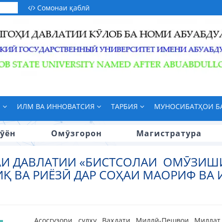
Сомонаи қаблӣ
М
ИЛМ ВА ИННОВАТСИЯ
ТАРБИЯ
МУНОСИБАТҲОИ 
ӯён
Омӯзгорон
Магистратура
АИ ДАВЛАТИИ «БИСТСОЛАИ ОМӮЗИШ
Қ ВА РИЁЗӢ ДАР СОҲАИ МАОРИФ ВА
Асосгузори сулҳу Ваҳдати Миллӣ-Пешвои Миллат