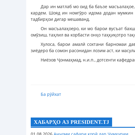
Дар ин матлаб мо оид ба баъзе масъалаҳое
кардем. Шояд ин номгӯро идома додан мумкин а
тадбирҳои дигар мешаванд.
Он масъалаҳоеро, ки мо барои вусъат бах
омӯзиш, таҳлил ва корбасти онҳо таҳқиқотро та
Хулоса, барои амалӣ сохтани барномаи д
зиёдеро ба сомон расонидан лозим аст, ки масул
Ниёзов Ҷонмаҳмад, н.и.п., дотсенти кафедр
Ба рӯйхат
ХАБАРҲО АЗ PRESIDENT.TJ
01.08.2026
Анҷоми сафари корӣ дар Ҷумҳурии