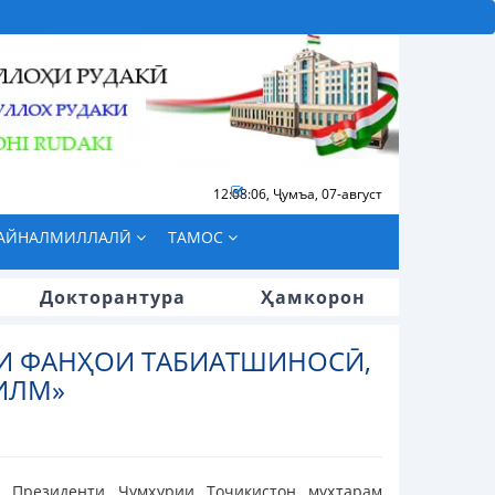
12:08:07
,
Ҷумъа, 07-август
БАЙНАЛМИЛЛАЛӢ
ТАМОС
Докторантура
Ҳамкорон
И ФАНҲОИ ТАБИАТШИНОСӢ,
 ИЛМ»
, Президенти Ҷумҳурии Тоҷикистон муҳтарам