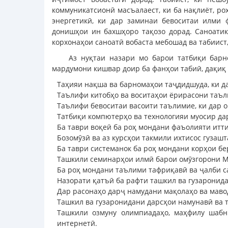
коммуникатсионӣ масъалаест, ки ба нақлиёт, р
энергетикӣ, ки дар заминаи бевоситаи илми ф
донишҳои ин бахшҳоро тақозо дорад. Саноатику
корхонаҳои саноатӣ вобаста мебошад ва табиист,
Аз нуқтаи назари мо барои татбиқи бар
мардумони кишвар доир ба фанҳои табиӣ, дақиқ 
Таҳияи нақша ва барномаҳои таҷдидшуда, ки д
Таълифи китобҳо ва воситаҳои ёрирасони таъл
Таълифи бевоситаи васоити таълимие, ки дар 
Татбиқи компютерҳо ва технологияи муосир да
Ба таври воқеӣ ба роҳ мондани фаъолияти итт
Бозомӯзӣ ва аз курсҳои такмили ихтисос гузаш
Ба таври системанок ба роҳ мондани корҳои б
Ташкили семинарҳои илмӣ барои омӯзгорони М
Ба роҳ мондани таълими тафриқавӣ ва ҷалби с
Назорати қатъӣ ба рафти ташкил ва гузаронида
Дар расонаҳо дарҷ намудани мақолаҳо ва маво
Ташкил ва гузаронидани дарсҳои намунавӣ ва 
Ташкили озмуну олимпиадаҳо, маҳфилу шабн
интернетӣ.