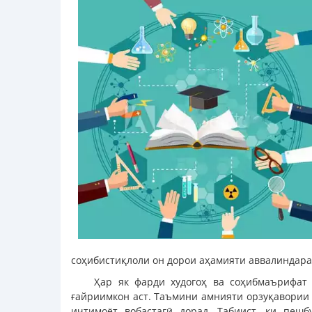
соҳибистиқлоли он дорои аҳамияти аввалиндар
Ҳар як фарди худогоҳ ва соҳибмаърифат
ғайриимкон аст. Таъмини амнияти орзуқавории 
иҷтимоёт вобастагӣ дорад. Табиист, ки пеш