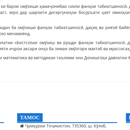
, ки барои омӯзиши ҳамаҷонибаи сикли фанҳои табиатшиносӣ, 
ст, зеро дар шароити дигаргуниҳои босуръати ҳаёт омилҳои
шидан ба омӯзиши фанҳои табиатшиносӣ, дақиқ ва риёзӣ байё
қозо менамоянд.
авлатии «Бистсолаи омӯзиш ва рушди фанҳои табиатшиносӣ, 
ияти иҷрои аксари онҳо ба зимаи омӯзгори мактаб ва муассисаҳ
аи математика ва методикаи таълими они Донишгоҳи давлатии 
ТАМОС
Ҷумҳурии Тоҷикистон, 735360, ш. Кӯлоб,