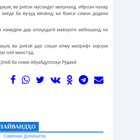
дақиқ ва риёзи мусоидат мекунанд, ибрози назар
 зиёде ба вуҷуд меоянд, ки боиси сомон додани
н намудем дар алоҳидагӣ мавзуоте мебошанд, ки
дақиқ ва риёзӣ дар соҳаи илму маориф» корҳои
ои олӣ меистад.
Кӯлоб ба номи Абуабдуллоҳи Рӯдакӣ
ПАЙВАНДҲО
Сомонаи Донишгоҳ