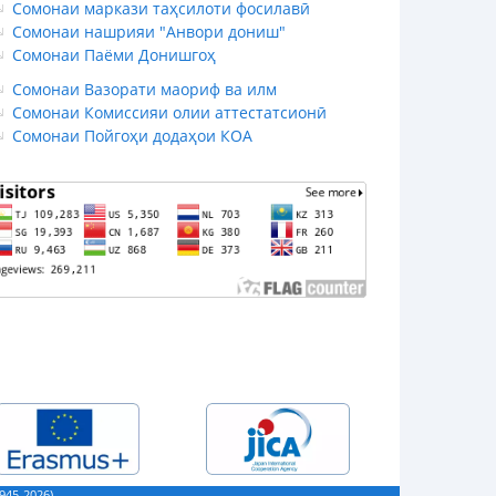
Сомонаи маркази таҳсилоти фосилавӣ
Сомонаи нашрияи "Анвори дониш"
Сомонаи Паёми Донишгоҳ
Сомонаи Вазорати маориф ва илм
Сомонаи Комиссияи олии аттестатсионӣ
Сомонаи Пойгоҳи додаҳои КОА
45-2026)