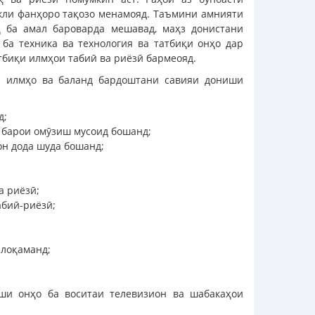
икли фанҳоро тақозо менамояд. Таъмини амнияти
иқ ба амал бароварда мешавад, маҳз донистани
 ба техника ва технология ва татбиқи онҳо дар
атбиқи илмҳои табиӣ ва риёзӣ бармеояд.
н илмҳо ва баланд бардоштани савияи дониши
д;
 барои омӯзиш мусоид бошанд;
он дода шуда бошанд;
а риёзӣ;
абиӣ-риёзӣ;
алоқаманд;
ши онҳо ба воситаи телевизион ва шабакаҳои