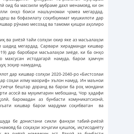
ӣ оид ба масоили мубраме дахл менамояд, ки он
алли онҳо боиси нашъуномаи ҷомеа мегардад.
ндеш ва бофазилату соҳибҳикмат мушкилоти дар
кишвар рӯнамо месозад ва тамоми қишри аҳолиро
иқ ва риёзӣ тайи солҳои охир яке аз масъалаҳои
и шадид мегардад. Сарвари хирадманди кишвар
19) дар баробари масъалаҳои зиёде, ки ба онҳо
о махсусан истодагарӣ намуда, барои ҳамчун
ҷуҳ зоҳир намуданд.
лот дар кишвар солҳои 2020-2040-ро «Бистсолаи
дар соҳаи илму маориф» эълон намуд. Ин маънои
ҳтиёҷи бештар доранд ва барои ба роҳ мондани
рти асосӣ ва муҳимтарин мебошанд. Чор ҳадафи
олӣ, баромадан аз бунбасти комуникатсионӣ,
уръати кишвар барои мардуми соҳибватан ва
шуда бе донистани сикли фанҳои табиӣ-риёзӣ
намояд ба соҳаҳои хоҷагии қишлоқ, иқтисодиёту
қ ва риёзӣ номумкин аст. Раҳоӣ аз бунбасти