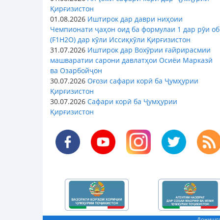
Қирғизистон
01.08.2026
Иштирок дар даври ниҳоии
Чемпионати ҷаҳон оид ба формулаи 1 дар рӯи об
(F1H2O) дар кӯли Иссиқкӯли Қирғизистон
31.07.2026
Иштирок дар Вохӯрии ғайрирасмии
машваратии сарони давлатҳои Осиёи Марказӣ
ва Озарбойҷон
30.07.2026
Оғози сафари корӣ ба Ҷумҳурии
Қирғизистон
30.07.2026
Сафари корӣ ба Ҷумҳурии
Қирғизистон
Донишго