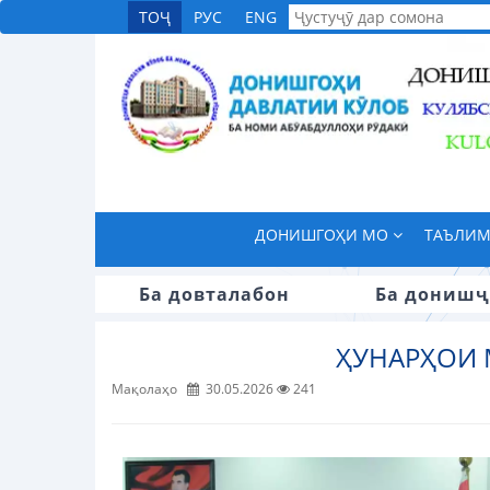
ТОҶ
РУС
ENG
ДОНИШГОҲИ МО
ТАЪЛИ
Ба довталабон
Ба донишҷ
ҲУНАРҲОИ 
Мақолаҳо
30.05.2026
241