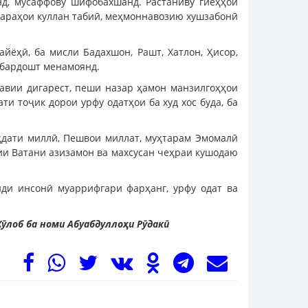
нд, мусаффову шифобахшанд. Растаниву гиёҳҳои
зараҳои куллан табиӣ, меҳмоннавозию хушзабонӣ
ёҳӣ, ба мисли Бадахшон, Рашт, Хатлон, Ҳисор,
 бардошт менамоянд.
шавии дигарест, пеши назар ҳамон манзилгоҳҳои
и тоҷик дорои урфу одатҳои ба худ хос буда, ба
аҳдати миллӣ, Пешвои миллат, муҳтарам Эмомалӣ
ии Ватани азизамон ва махсусан чеҳраи кушодаю
нди инсонӣ муаррифгари фарҳанг, урфу одат ва
ӯлоб ба номи Абуабдуллоҳи Рӯдакӣ