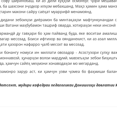
 софу ширинобаш, ки аз дили кӯҳҳои осмонбӯс ҷорӣ мешава
а, ба шахсони эҷодкор илҳом мебахшанд. Маҳз ҳамин ҳама ман
тарин макони сайру саёҳат муаррифӣ менамоянд.
дидани зебоиҳои диёрамон ба минтақаҳои мафтункунандаи сай
ши Ватани маҳбубамон ташриф оварда, хотираҳои неки инсонӣ
нармандӣ ду гавҳари бо ҳам пайванд буда, яке воситаи амали
ар месозад. Боиси ифтихор ва оянданекист, ки аз азал миллат
ати ҳазорон нафарро ҷалб месохт ва месозад.
и бонангу номуси ин миллати овозадор - Асосгузори сулҳу в
ҳмоннавозӣ, ҳунарҳои волои мардумӣ, мавзеъҳои зебои биҳишт
да, ҳамчун сайёҳ меҳмони хонаводаҳои мо мегарданд.
изамонро зарур аст, ки ҳамчун узви ҷомеа бо фаҳмиши бала
дотсент, мудири кафедраи педагогикаи Донишгоҳи давлатии К