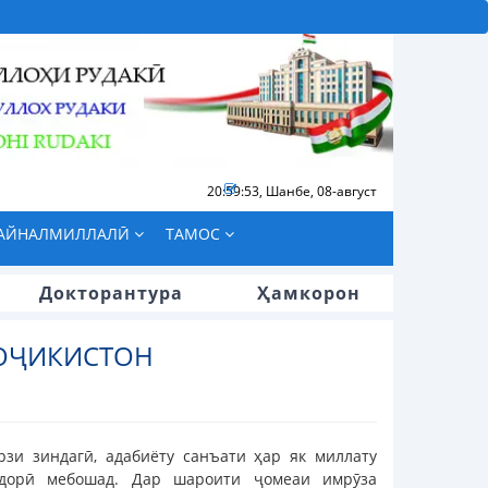
20:59:54
,
Шанбе, 08-август
БАЙНАЛМИЛЛАЛӢ
ТАМОС
Докторантура
Ҳамкорон
ТОҶИКИСТОН
зи зиндагӣ, адабиёту санъати ҳар як миллату
атдорӣ мебошад. Дар шароити ҷомеаи имрӯза