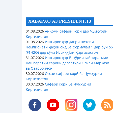
ХАБАРҲО АЗ PRESIDENT.TJ
01.08.2026
Анҷоми сафари корӣ дар Ҷумҳурии
Қирғизистон
01.08.2026
Иштирок дар даври ниҳоии
Чемпионати ҷаҳон оид ба формулаи 1 дар рӯи об
(F1H2O) дар кӯли Иссиқкӯли Қирғизистон
31.07.2026
Иштирок дар Вохӯрии ғайрирасмии
машваратии сарони давлатҳои Осиёи Марказӣ
ва Озарбойҷон
30.07.2026
Оғози сафари корӣ ба Ҷумҳурии
Қирғизистон
30.07.2026
Сафари корӣ ба Ҷумҳурии
Қирғизистон