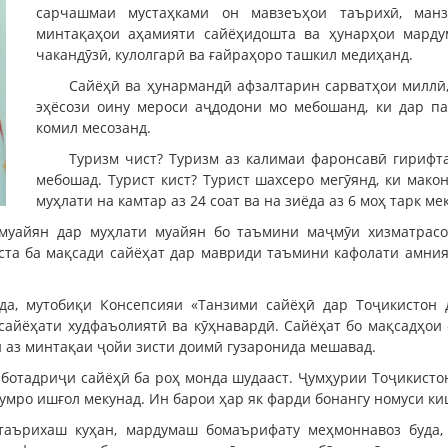
сарчашмаи мустаҳками он мавзеъҳои таърихӣ, манз
минтақаҳои аҳамияти сайёҳидошта ва ҳунарҳои мардумӣ
чакандӯзӣ, кулолгарӣ ва ғайраҳоро ташкил медиҳанд.
Сайёҳӣ ва ҳунармандӣ афзалтарин сарватҳои миллӣ,
эҳёсози оину мероси аҷдодони мо мебошанд, ки дар па
комил месозанд.
Туризм чист? Туризм аз калимаи фаронсавӣ гирифта
мебошад. Турист кист? Турист шахсеро мегӯянд, ки мако
муҳлати на камтар аз 24 соат ва на зиёда аз 6 моҳ тарк ме
 муайян дар муҳлати муайян бо таъмини маҷмӯи хизматрасон
ста ба мақсади сайёҳат дар мавриди таъмини кафолати амния
да, мутобиқи Консепсияи «Танзими сайёҳӣ дар Тоҷикистон д
сайёҳати худфаъолиятӣ ва кӯҳнавардӣ. Сайёҳат бо мақсадҳои с
н аз минтақаи ҷойи зисти доимӣ гузаронида мешавад.
ботадриҷи сайёҳӣ ба роҳ монда шудааст. Ҷумҳурии Тоҷикистон
умро ишғол мекунад. Ин барои ҳар як фарди бонангу номуси ки
 таърихаш куҳан, мардумаш бомаърифату меҳмоннавоз буда