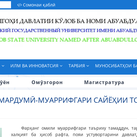
Сомонаи қаблӣ
М
ИЛМ ВА ИННОВАТСИЯ
ТАРБИЯ
МУНОСИБАТҲОИ 
ӯён
Омӯзгорон
Магистратура
МАРДУМӢ-МУАРРИФГАРИ САЙЁҲИИ 
Фарҳанг омили муаррифгари таъриху тамаддун, тар
халқият ба ҳисоб рафта, пояи устувортарини давл