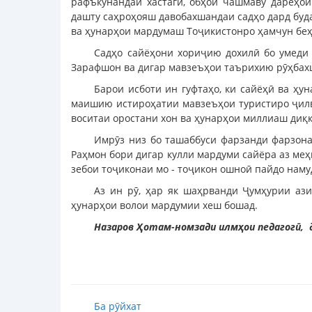
рафъкунандаи хастагӣ, обҳои чашмаву дарёҳои
дашту саҳроҳояш давобахшандаи садҳо дард буд
ва ҳунарҳои мардумаш Тоҷикистонро ҳамчун беҳ
Садҳо сайёҳони хориҷию дохилӣ бо умеди 
Зарафшон ва дигар мавзеъҳои таърихию рӯҳбах
Барои исботи ин гуфтаҳо, ки сайёҳӣ ва ҳу
маишию истироҳатии мавзеъҳои туристиро ҷилваг
воситаи оростани хон ва ҳунарҳои миллиаш диққ
Имрӯз низ бо ташаббуси фарзанди фарзона
Раҳмон бори дигар кулли мардуми сайёра аз ме
зебои тоҷиконаи мо - тоҷикон ошноӣ пайдо наму
Аз ин рӯ, ҳар як шаҳрванди Ҷумҳурии аз
ҳунарҳои волои мардумии хеш бошад.
Назаров Ҳотам-номзади илмҳои педагогӣ, 
Ба рӯйхат