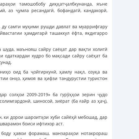
араҳои тамошобобу диққатҷалбкунанда, яъне
, аз ҷумла ресандагӣ, бофандагӣ, кандакорӣ,
 ду самти муҳими рушди давлат ва муаррифгару
йвастагии ҳамдигарӣ ташаккул ёфта, якдигарро
 шуда, маънояш сайру саёҳат дар вақти холигӣ
ни одаткардаи худро бо мақсади сайру саёҳат ба
кунад.
иҳо оид ба ҷойгиркунӣ, ҳамлу нақл, озуқа ва
тии онҳо, ҳимоя ва ҳифзи тандурустии туристон
ар солҳои 2009-2019» ба гурӯҳҳои зерин ҷудо
олимгардонӣ, шиносоӣ, зиёрат (ба ғайр аз ҳаҷ),
, ки дорои шароитҳои хуби сайёҳӣ мебошад, дар
шварамон боиси ифтихор аст.
, боду ҳавои форамаш, манзараҳои нотакрораш