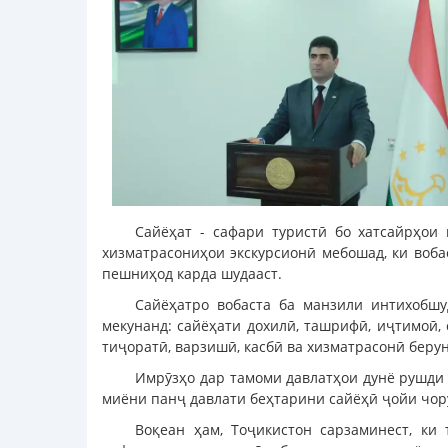
Сайёҳат - сафари туристӣ бо хатсайрҳои
хизматрасониҳои экскурсионӣ мебошад, ки воба
пешниҳод карда шудааст.
Сайёҳатро вобаста ба манзили интихобшу
мекунанд: сайёҳати дохилӣ, ташрифӣ, иҷтимоӣ, 
тиҷоратӣ, варзишӣ, касбӣ ва хизматрасонӣ беру
Имрӯзҳо дар тамоми давлатҳои дунё рушди 
миёни панҷ давлати беҳтарини сайёҳӣ ҷойи чор
Воқеан ҳам, Тоҷикистон сарзаминест, ки