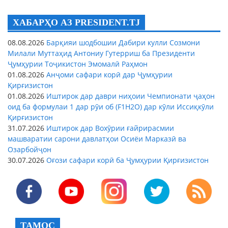
ХАБАРҲО АЗ PRESIDENT.TJ
08.08.2026
Барқияи шодбошии Дабири кулли Созмони
Милали Муттаҳид Антониу Гутерриш ба Президенти
Ҷумҳурии Тоҷикистон Эмомалӣ Раҳмон
01.08.2026
Анҷоми сафари корӣ дар Ҷумҳурии
Қирғизистон
01.08.2026
Иштирок дар даври ниҳоии Чемпионати ҷаҳон
оид ба формулаи 1 дар рӯи об (F1H2O) дар кӯли Иссиқкӯли
Қирғизистон
31.07.2026
Иштирок дар Вохӯрии ғайрирасмии
машваратии сарони давлатҳои Осиёи Марказӣ ва
Озарбойҷон
30.07.2026
Оғози сафари корӣ ба Ҷумҳурии Қирғизистон
ТАМОС