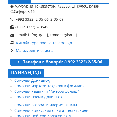
Ҷумҳурии Тоҷикистон, 735360, ш. Кӯлоб, кӯчаи
С.Сафаров 16
(+992 3322) 2-35-06, 2-35-09
(+992 3322) 2-35-06
Email: info@kgu.tj, somona@kgu.tj
Китоби суроғаҳо ва телефонҳо
Маъмурияти сомона
Телефони боварӣ: (+992 3322) 2-35-06
ПАЙВАНДҲО
Сомонаи Донишгоҳ
Сомонаи маркази таҳсилоти фосилавӣ
Сомонаи нашрияи "Анвори дониш"
Сомонаи Паёми Донишгоҳ
Сомонаи Вазорати маориф ва илм
Сомонаи Комиссияи олии аттестатсионӣ
Сомонаи Пойгоҳи додаҳои КОА