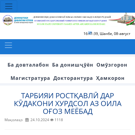
16:41:40
,
Шанбе, 08-август
Ба довталабон
Ба донишҷӯён
Омӯзгорон
Магистратура
Докторантура
Ҳамкорон
ТАРБИЯИ РОСТҚАВЛӢ ДАР
КӮДАКОНИ ХУРДСОЛ АЗ ОИЛА
ОҒОЗ МЕЁБАД
Мақолаҳо
24.10.2024
1118