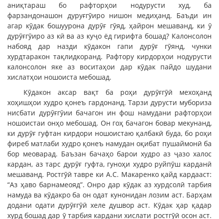
аниқтараш бо рафторҳои нодурусти худ, ба
фарзандонашон дуруғгӯиро нишон медиҳанд. Баъди ин
агар кӯдак бошуурона дурӯғ гӯяд, ҳайрон мешаванд, ки ӯ
дурӯғгӯиро аз кӣ ва аз куҷо ёд гирифта бошад? Калонсолон
набояд дар назди кӯдакон гапи дурӯғ гӯянд, чунки
хурдтаракон тақлидкоранд. Рафтору кирдорҳои нодурусти
калонсолон яке аз воситаҳои дар кӯдак пайдо шудани
хислатҳои ношоиста мебошад.
Кӯдакон аксар вақт ба роҳи дурӯғгӯӣ мехоҳанд
хоҳишҳои худро қонеъ гардонанд. Тарзи дурусти мубориза
нисбати дурӯғгӯии бачагон ин фош намудани рафторҳои
ношоистаи онҳо мебошад. Он гоҳ бачагон бовар мекунанд,
ки дурӯғ гуфтан кирдори ношоистаю қалбакӣ буда, бо роҳи
фиреб матлаби худро қонеъ намудан оқибат пушаймонӣ ба
бор меоварад. Баъзан бачаҳо барои худро аз ҷазо халос
кардан, аз тарс дурӯғ гуфта, гуноҳи худро руйпӯш карданӣ
мешаванд. Ростгӯӣ тавре ки А.С. Макаренко қайд кардааст:
“Аз ҳаво барнамеояд”. Онро дар кӯдак аз хурдсолӣ тарбия
намуда ва кӯдакро ба он одат кунонидан лозим аст. Барҳам
додани одати дурӯғгӯӣ хеле душвор аст. Кӯдак ҳар қадар
хурд бошад дар ӯ тарбия кардани хислати ростгӯӣ осон аст.