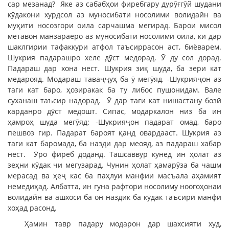
сар мезанад? Яке аз сабабҳои фиребгару дурӯғгӯй шудани
кӯдакони хурдсол аз муносибати носолими волидайн ва
муҳити носозгори оила сарчашма мегирад. Барои мисол
метавон манзараеро аз муносибати носолими оила, ки дар
шаклгирии тафаккури атфол таъсиррасон аст, биёварем.
Шукрия падарашро хеле дӯст медорад. Ӯ ду сол дорад.
Падараш дар хона нест. Шукрия зиқ шуда, ба зери кат
медарояд. Модараш таваҷҷуҳ ба ӯ мегӯяд, -Шукрияҷон аз
таги кат баро, ҳозиракак ба ту либос пушонидам. Вале
суханаш таъсир надорад. Ӯ дар таги кат нишастану бозӣ
карданро дӯст медошт. Сипас, модаркалон низ ба ин
ҳамроҳ шуда мегӯяд: -Шукрияҷон падарат омад, баро
пешвоз гир. Падарат бароят қанд овардааст. Шукрия аз
таги кат баромада, ба назди дар меояд, аз падараш хабар
нест. Ӯро фиреб доданд. Ташсаввур кунед ин ҳолат аз
зеҳни кӯдак чи мегузарад. Чунин ҳолат ҳамарӯза ба чашм
мерасад ва ҳеҷ кас ба паҳлуи манфии масъала аҳамият
немедиҳад. Албатта, ин гуна рафтори носолиму ноогоҳонаи
волидайн ва ашхоси ба он наздик ба кӯдак таъсирӣ манфӣ
хоҳад расонд.
Ҳамин тавр падару модарон дар шахсияти худ,