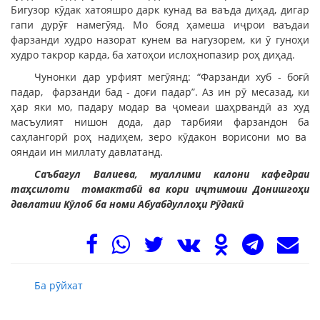
Бигузор кӯдак хатояшро дарк кунад ва ваъда диҳад, дигар
гапи дурӯғ намегӯяд. Мо бояд ҳамеша иҷрои ваъдаи
фарзанди худро назорат кунем ва нагузорем, ки ӯ гуноҳи
худро такрор карда, ба хатоҳои ислоҳнопазир роҳ диҳад.
Чунонки дар урфият мегӯянд: “Фарзанди хуб - боғӣ
падар, фарзанди бад - доғи падар”. Аз ин рӯ месазад, ки
ҳар яки мо, падару модар ва ҷомеаи шаҳрвандӣ аз худ
масъулият нишон дода, дар тарбияи фарзандон ба
саҳлангорӣ роҳ надиҳем, зеро кӯдакон ворисони мо ва
ояндаи ин миллату давлатанд.
Саъбагул Валиева, муаллими калони кафедраи
таҳсилоти томактабӣ ва кори иҷтимоии Донишгоҳи
давлатии Кӯлоб ба номи Абуабдуллоҳи Рӯдакӣ
Ба рӯйхат