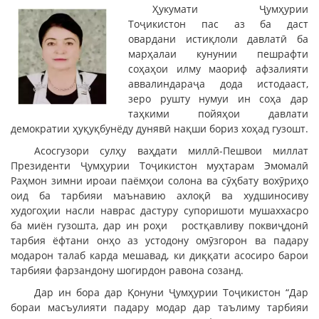
Ҳукумати Ҷумҳурии
Тоҷикистон пас аз ба даст
овардани истиқлоли давлатӣ ба
марҳалаи кунунии пешрафти
соҳаҳои илму маориф афзалияти
аввалиндараҷа дода истодааст,
зеро рушту нумуи ин соҳа дар
таҳкими пойяҳои давлати
демократии ҳуқуқбунёду дунявӣ нақши бориз хоҳад гузошт.
Асосгузори сулҳу ваҳдати миллӣ-Пешвои миллат
Президенти Ҷумҳурии Тоҷикистон муҳтарам Эмомалӣ
Раҳмон зимни ироаи паёмҳои солона ва сӯҳбату вохӯриҳо
оид ба тарбияи маънавию ахлоқӣ ва худшиносиву
худогоҳии насли наврас дастуру супоришоти мушаххасро
ба миён гузошта, дар ин роҳи ростқавливу поквиҷдонӣ
тарбия ёфтани онҳо аз устодону омӯзгорон ва падару
модарон талаб карда мешавад, ки диққати асосиро барои
тарбияи фарзандону шогирдон равона созанд.
Дар ин бора дар Қонуни Ҷумҳурии Тоҷикистон “Дар
бораи масъулияти падару модар дар таълиму тарбияи