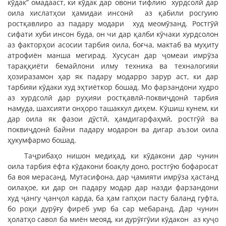
кӯдак” омадааст, ки кӯдак дар овони тифлию хурдсолӣ дар
оила хислатҳои ҳамидаи инсонӣ аз қабили росгуию
ростқавлиро аз падару модари худ меомӯзанд. Ростгӯӣ
сифати хуби инсон буда, он чи дар қалби кӯчаки хурдсолон
аз факторҳои асосии тарбия оила, боғча, мактаб ва муҳиту
атрофиён манша мегирад. Хусусан дар ҷомеаи имрӯза
тараққиёти бемайлони илму техника ва техналогияи
ҳозиразамон ҳар як падару модарро зарур аст, ки дар
тарбияи кӯдаки худ эҳтиёткор бошад. Мо фарзандони худро
аз хурдсолӣ дар руҳияи ростқавлӣ-поквиҷдонӣ тарбия
намуда, шахсияти онҳоро ташаккул диҳем. Кӯшиш кунем, ки
дар оила як фазои дӯстӣ, ҳамдигарфаҳмӣ, ростгӯӣ ва
поквиҷдонӣ байни падару модарон ва дигар аъзои оила
ҳукумфармо бошад.
Таҷрибаҳо нишон медиҳад, ки кӯдакони дар чунин
оила тарбия ёфта кӯдакони боақлу доно, ростгӯю бофаросат
ба воя мерасанд. Мутасифона, дар ҷамияти имрӯза ҳастанд
оилаҳое, ки дар он падару модар дар назди фарзандони
худ ҷангу ҷанҷол карда, ба ҳам гапҳои пасту баланд гуфта,
бо роҳи дурӯғу фиреб умр ба сар мебаранд. Дар чунин
ҳолатҳо савол ба миён меояд, ки дурӯғгӯии кӯдакон аз куҷо