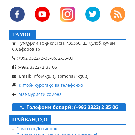
ТАМОС
Ҷумҳурии Тоҷикистон, 735360, ш. Кӯлоб, кӯчаи
С.Сафаров 16
(+992 3322) 2-35-06, 2-35-09
(+992 3322) 2-35-06
Email: info@kgu.tj, somona@kgu.tj
Китоби суроғаҳо ва телефонҳо
Маъмурияти сомона
Телефони боварӣ: (+992 3322) 2-35-06
ПАЙВАНДҲО
Сомонаи Донишгоҳ
Сомонаи маркази таҳсилоти фосилавӣ