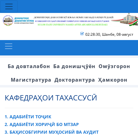
02:28:30
,
Шанбе, 08-август
Ба довталабон
Ба донишҷӯён
Омӯзгорон
Магистратура
Докторантура
Ҳамкорон
КАФЕДРАҲОИ ТАХАССУСӢ
1. АДАБИЁТИ ТОҶИК
2. АДАБИЁТИ ХОРИҶӢ БО МТЗАР
3. БАҲИСОБГИРИИ МУҲОСИБӢ ВА АУДИТ