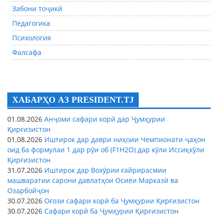
Забони тоҷикӣ
Педагогика
Психология
Фалсафа
ХАБАРҲО АЗ PRESIDENT.TJ
01.08.2026
Анҷоми сафари корӣ дар Ҷумҳурии
Қирғизистон
01.08.2026
Иштирок дар даври ниҳоии Чемпионати ҷаҳон
оид ба формулаи 1 дар рӯи об (F1H2O) дар кӯли Иссиқкӯли
Қирғизистон
31.07.2026
Иштирок дар Вохӯрии ғайрирасмии
машваратии сарони давлатҳои Осиёи Марказӣ ва
Озарбойҷон
30.07.2026
Оғози сафари корӣ ба Ҷумҳурии Қирғизистон
30.07.2026
Сафари корӣ ба Ҷумҳурии Қирғизистон