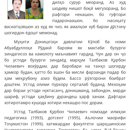
дилҳо сурур меоранд. Аз худ
шодиву нишот боқӣ мегузоранд. Бо
рафтори некашон, бо гуфтори
падаронаашон, бо насиҳату
васиатҳояшон аз худ як чиз, як амалҳои хуб барои дӯстону
шогирдон ёдошт мемонад.
Муҳити Донишгоҳи давлатии Кӯлоб ба номи
Абуабдуллоҳи Рӯдакӣ бароям як мактаби бузурги
зиндагисоз ва камолоту маънавият гардид. Чун дар он ҷо
бо устоди бузурги зиндаёд марҳум Талбаков Қурбон
Чилаевич вохӯрдам, дар баробари на танҳо шогирду
ҳамкор будан, ҳатто бо эшон ба мисли фарзанди падар бо
ҳам меҳрубону азиз будем. Бассо рӯзгорони боибрат
доштем. Устод олими пуркору серталаб буданд. Мехоҳам
дар бораи устоди нуктасанҷ, донишманд, забондон, марди
шариф, устоди ҳақбину дурандеш ҳарф занам. Дафтари
хотиротамро кушода хотири некашро пос дорам.
Устод Талбаков Қурбон Чилаевич номзади илмҳои
педагогика (1993), дотсент (1995), Аълочии маорифи
Тоҷикистон (1999), хатмкардаи факултети шарқшиносии
Университети давлатии Тоикистон ба номи В.И.Ленин