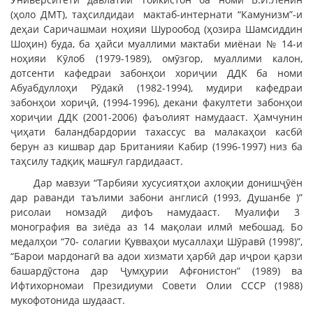
(ҳоло ДМТ), таҳсилдидаи мактаб-интернати “Камунизм”-и
деҳаи Саричашмаи ноҳияи Шурообод (ҳозира Шамсиддин
Шоҳин) буда, ба ҳайси муаллими мактаби миёнаи № 14-и
ноҳияи Кӯлоб (1979-1989), омӯзгор, муаллими калон,
дотсенти кафедраи забонҳои хориҷии ДДК ба номи
Абуабдуллоҳи Рӯдакӣ (1982-1994), мудири кафедраи
забонҳои хориҷӣ, (1994-1996), декани факултети забонҳои
хориҷии ДДК (2001-2006) фаъолият намудааст. Ҳамчунин
ҷиҳати баландбардории тахассус ва малакаҳои касбӣ
берун аз кишвар дар Британияи Кабир (1996-1997) низ ба
таҳсилу тадқиқ машғул гардидааст.
Дар мавзуи “Тарбияи хусусиятҳои ахлоқии донишҷӯён
дар раванди таълими забони англисӣ (1993, Душанбе )”
рисолаи номзадӣ дифоъ намудааст. Муалифи 3
монография ва зиёда аз 14 мақолаи илмӣ мебошад. Бо
медалҳои “70- солагии Қувваҳои мусаллаҳи Шӯравӣ (1998)”,
“Барои мардонагӣ ва адои хизмати ҳарбӣ дар иҷрои қарзи
башардӯстона дар Ҷумҳурии Афғонистон” (1989) ва
Ифтихорномаи Президиуми Совети Олии СССР (1988)
мукофотонида шудааст.