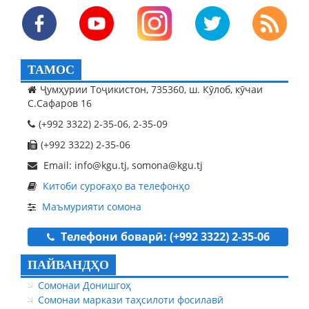
ТАМОС
Ҷумҳурии Тоҷикистон, 735360, ш. Кӯлоб, кӯчаи
С.Сафаров 16
(+992 3322) 2-35-06, 2-35-09
(+992 3322) 2-35-06
Email: info@kgu.tj, somona@kgu.tj
Китоби суроғаҳо ва телефонҳо
Маъмурияти сомона
Телефони боварӣ: (+992 3322) 2-35-06
ПАЙВАНДҲО
Сомонаи Донишгоҳ
Сомонаи маркази таҳсилоти фосилавӣ