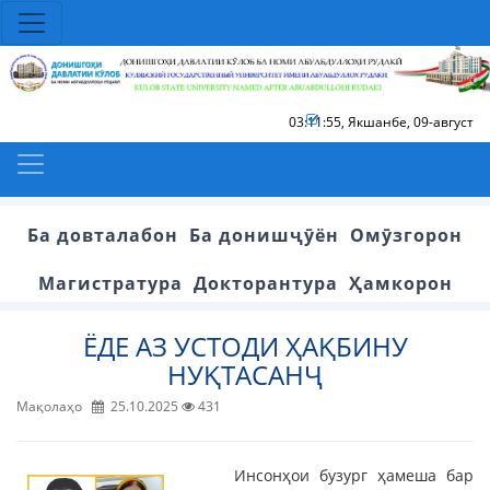
03:11:56
,
Якшанбе, 09-август
Ба довталабон
Ба донишҷӯён
Омӯзгорон
Магистратура
Докторантура
Ҳамкорон
ЁДЕ АЗ УСТОДИ ҲАҚБИНУ
НУҚТАСАНҶ
Мақолаҳо
25.10.2025
431
Инсонҳои бузург ҳамеша бар