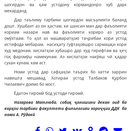
шогирдон ва ҳам устодону кормандонро хуб дарк
мекарданд.
Дар таълиму тарбияи шогирдон масъулияти баланд
дошт. Хушбахт аз он ҳастам, ки шахсан ман дар фаъолияти
кориам назари нав ва фаъолияти кориро аз устод
омӯхтаам. То ҳол аз машваратҳою таҷрибаи кори устод
истифода мебарам, насиҳату гуфтаҳояшро сармашқи кори
худ медонам, хислатҳои хубашро дар худ гирифтам ва ҳеҷ
гоҳ фаромӯш намекунам. Аз хислатҳои накӯяш чӣ қадар
сухан кунам, кам аст.
Номи устод дар сафҳаҳои таърих бо хатти заррин
навишта мешавад. Хотираи устод Талбаков Қурбон
Чилаевич доимо бо мост.
Ёдатон гиромӣ бод устоди гиромӣ.
Назарова Матлюба, собиқ ҷонишини декан оид ба
корҳои тарбияи факултети филологияи хориҷҷии ДДК ба
номи А. Рӯдакӣ