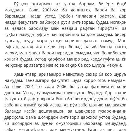
Рӯзҳои хотирмон аз устод бароям бисёре боқӣ
мондааст. Соли 2001-ум ба донишгоҳ барои ба кор
баромадан назди устод Қурбон Чилаевич рафтам. Дар
назди факултети забонҳои русӣ интизораш будам, ногаҳон
аз ҷаласа баромаду ман наздаш рафтан гирифтам. Ва
суҳбат намуда гуфтам, ки барои кор кардан омадам, бисёр
хурсанд шуду маро утоқи кориаш даъват намуд. Ман
гуфтам, устод агар ҷои кор бошад насиб бошад пагоҳ
меоям, ман фақат барои пурсидан омадам, чун бо либосҳои
хонагӣ будам. Устод ҳарфҳои манро рад карду гуфтанд, ки
не ҳозир аризаатро навис ва саҳар ба кор шуруъ мекунӣ.
Ҳаминтавр, аризаамро навистаму саҳар ба кор шуруъ
намудам. Танзимгари факултет шуда корро оғоз намудам.
Аз соли 2001 то соли 2006 бо устод фаъолияти корӣ
доштам. Устод хушмуомилаю хушсухан буданд. Дар саҳни
факултет ё дар роҳрави бино бо шогирдону донишҷӯён бо
забони англисӣ ҳарф мезад. Аз рӯи забондонию малакаҳои
баланди касбӣ доштанашон ва шавқовар гузаронидани
дарсҳояш ҳама шогирдон интизори дарсҳои устод буданд,
ки шогирдон аз дунёи омӯзгорияш баҳравар мешуданд,
сабақ мегирифтанд, илм меомӯхтанд. Ғайр аз ин, ҳам