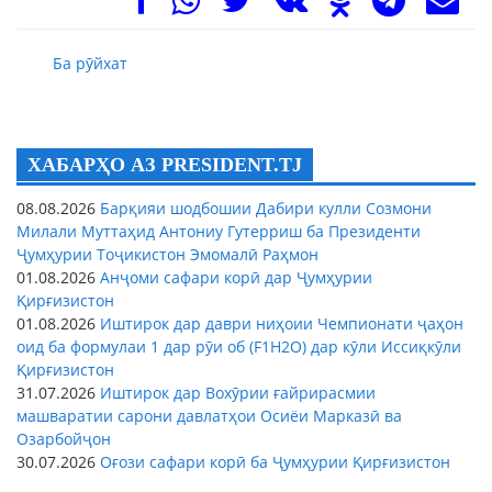
Ба рӯйхат
ХАБАРҲО АЗ PRESIDENT.TJ
08.08.2026
Барқияи шодбошии Дабири кулли Созмони
Милали Муттаҳид Антониу Гутерриш ба Президенти
Ҷумҳурии Тоҷикистон Эмомалӣ Раҳмон
01.08.2026
Анҷоми сафари корӣ дар Ҷумҳурии
Қирғизистон
01.08.2026
Иштирок дар даври ниҳоии Чемпионати ҷаҳон
оид ба формулаи 1 дар рӯи об (F1H2O) дар кӯли Иссиқкӯли
Қирғизистон
31.07.2026
Иштирок дар Вохӯрии ғайрирасмии
машваратии сарони давлатҳои Осиёи Марказӣ ва
Озарбойҷон
30.07.2026
Оғози сафари корӣ ба Ҷумҳурии Қирғизистон