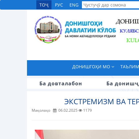
ТОҶ
РУС
ENG
ДОНИШГОҲИ МО
ТАЪЛИ
Ба довталабон
Ба донишҷ
ЭКСТРЕМИЗМ ВА ТЕ
Мақолаҳо
06.02.2025
1179