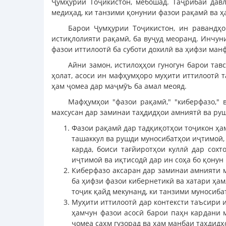
Ҷумҳурии Тоҷикистон, мебошад. Таҷрибаи давл
медиҳад, ки танзими қонунии фазои рақамӣ ва 
Барои Ҷумҳурии Тоҷикистон, ин равандҳо
истиқлолияти рақамӣ, ба вуҷуд меоранд. Инчун
фазои иттилоотӣ ба суботи дохилӣ ва ҳифзи ман
Айни замон, истилоҳҳои гуногун барои тав
ҳолат, асоси ин мафҳумҳоро муҳити иттилоотӣ 
ҳам ҷомеа дар маҷмӯъ ба амал меояд.
Мафҳумҳои "фазои рақамӣ," "киберфазо," 
махсусан дар заминаи таҳдидҳои амниятӣ ва ру
Фазои рақамӣ дар тадқиқотҳои тоҷикон ҳам
ташаккул ва рушди муносибатҳои иҷтимоӣ,
карда, боиси тағйиротҳои куллӣ дар сох
иҷтимоӣ ва иқтисодӣ дар ин соҳа бо қонун
Киберфазо аксаран дар заминаи амнияти м
ба ҳифзи фазои кибернетикӣ ва хатари ҳам
тоҷик қайд мекунанд, ки танзими муносиба
Муҳити иттилоотӣ дар контексти таъсири 
ҳамчун фазои асосӣ барои паҳн кардани 
ҷомеа саҳм гузорад ва ҳам манбаи таҳдидҳ