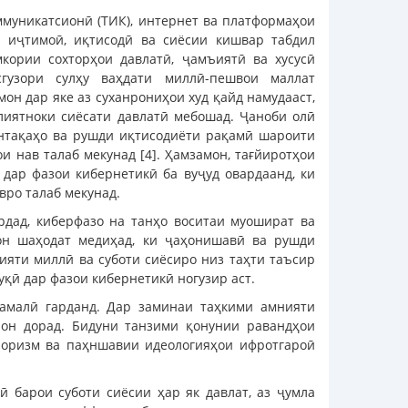
ммуникатсионӣ (ТИК), интернет ва платформаҳои
 иҷтимоӣ, иқтисодӣ ва сиёсии кишвар табдил
кории сохторҳои давлатӣ, ҷамъиятӣ ва хусусӣ
сгузори сулҳу ваҳдати миллӣ-пешвои маллат
н дар яке аз суханрониҳои худ қайд намудааст,
алиятноки сиёсати давлатӣ мебошад. Ҷаноби олӣ
нтақаҳо ва рушди иқтисодиёти рақамӣ шароити
и нав талаб мекунад [4]. Ҳамзамон, тағйиротҳои
дар фазои кибернетикӣ ба вуҷуд овардаанд, ки
вро талаб мекунад.
дад, киберфазо на танҳо воситаи муошират ва
 он шаҳодат медиҳад, ки ҷаҳонишавӣ ва рушди
ияти миллӣ ва суботи сиёсиро низ таҳти таъсир
уқӣ дар фазои кибернетикӣ ногузир аст.
 амалӣ гарданд. Дар заминаи таҳкими амнияти
лон дорад. Бидуни танзими қонунии равандҳои
рроризм ва паҳншавии идеологияҳои ифротгароӣ
 барои суботи сиёсии ҳар як давлат, аз ҷумла