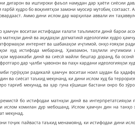
ани дигарон ва иштироки фаъол намудан дар ҳаёти сиёсии дав
ғарбӣ худро бо воқеиятҳои замони муосир мутобиқ сохтааст. А
 овардааст. Аммо дини ислом дар марҳилаи аввали ин таҳаввул
 ҳамчун воситаи истифодаи ғалати таълимоти динӣ барои асо
аз матнҳои динӣ ва ақидаҳои догматикӣ идеологияи худро ҳамч
латформаҳои интернет ва шабакаҳои иҷтимоӣ, онҳо ғояҳои рад
ҳои худ истифода мебаранд. Ҳамзамон, таҳлили иҷтимоии 
ҳои мураккаби динӣ ва сиёсӣ майли бештар доранд, ба осонӣ
 ифротгаро дар ҷалби ҷавонон ва паҳн кардани идеологияҳои х
ниби гурӯҳҳои радикалӣ ҳамчун воситаи ноил шудан ба ҳадафҳ
дин ва сиёсат таъкид мекунанд, ки дини ислом худ ба террориз
тиро тарғиб мекунад, ва ҳар гуна кӯшиши бастани онро бо зӯр
стремистӣ бо истифодаи матнҳои динӣ ва интерпретатсияҳои 
и ислом комилан дур мебошанд. Ислом ҳамчун дин на танҳо
ат мекунад.
они тоҷик пайваста таъкид менамоянд, ки истифодаи дини исл