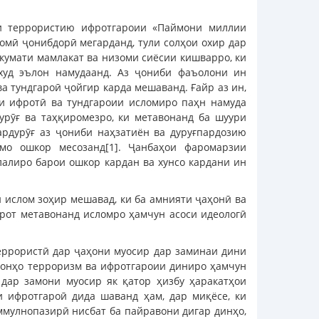
яи террористию ифротгароии «Паймони миллии
омӣ ҷонибдорӣ мегарданд, тули солҳои охир дар
кумати мамлакат ва низоми сиёсии кишварро, ки
 худ эълон намудаанд. Аз ҷониби фаъолони ин
а тундгароӣ ҷойгир карда мешаванд. Ғайр аз ин,
ои ифротӣ ва тундгароии исломиро паҳн намуда
урӯғ ва таҳқиромезро, ки метавонанд ба шуури
рдурӯғ аз ҷониби наҳзатиён ва дуруғпардозию
мо ошкор месозанд[1]. Ҷанбаҳои фаромарзии
лалиро барои ошкор кардан ва хунсо кардани ин
 ислом зоҳир мешавад, ки ба амнияти ҷаҳонӣ ва
урот метавонанд исломро ҳамчун асоси идеологӣ
террористӣ дар ҷаҳони муосир дар заминаи дини
о онҳо терроризм ва ифротгароии диниро ҳамчун
дар замони муосир як қатор ҳизбу ҳаракатҳои
и ифротгароӣ дида шаванд ҳам, дар миқёсе, ки
аммулнопазирӣ нисбат ба пайравони дигар динҳо,