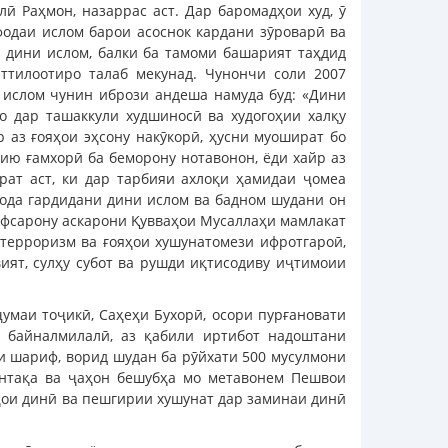
ӣ Раҳмон, назаррас аст. Дар баромадҳои худ, ӯ
фодаи ислом барои асоснок кардани зӯроварӣ ва
а дини ислом, балки ба тамоми башарият таҳдид
ттилоотиро талаб мекунад. Чунончи соли 2007
 ислом чунин ибрози андеша намуда буд: «Дини
о дар ташаккули худшиносӣ ва худогоҳии халқу
р аз ғояҳои эҳсону накӯкорӣ, ҳусни муошират бо
зию ғамхорӣ ба беморону нотавонон, ёди хайр аз
орат аст, ки дар тарбияи ахлоқи ҳамидаи ҷомеа
фода гардидани дини ислом ва бадном шудани он
 афсарону аскарони Қувваҳои Мусаллаҳи мамлакат
 терроризм ва ғояҳои хушунатомези ифротгароӣ,
ият, сулҳу субот ва рушди иқтисодиву иҷтимоии
умаи тоҷикӣ, Саҳеҳи Бухорӣ, осори пурғановати
и байналмилалӣ, аз қабили иртибот надоштани
и шариф, ворид шудан ба рӯйхати 500 мусулмони
минтақа ва ҷаҳон бешубҳа мо метавонем Пешвои
ҳои динӣ ва пешгирии хушунат дар заминаи динӣ