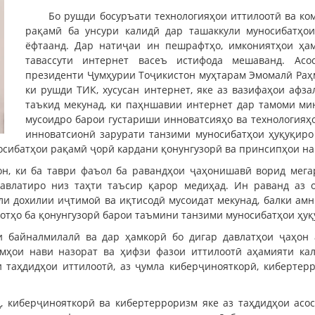
Бо рушди босуръати технологияҳои иттилоотӣ ва ко
рақамӣ ба унсури калидӣ дар ташаккули муносибатҳои
ёфтаанд. Дар натиҷаи ин пешрафтҳо, имкониятҳои ҳам
тавассути интернет васеъ истифода мешаванд. Асо
президенти Ҷумҳурии Тоҷикистон муҳтарам Эмомалӣ Раҳмо
ки рушди ТИК, хусусан интернет, яке аз вазифаҳои афз
таъкид мекунад, ки паҳншавии интернет дар тамоми ми
мусоидро барои густариши инноватсияҳо ва технологияҳо
инноватсионӣ зарурати танзими муносибатҳои ҳуқуқиро 
осибатҳои рақамӣ ҷорӣ кардани қонунгузорӣ ва принсипҳои на
н, ки ба таври фаъол ба равандҳои ҷаҳонишавӣ ворид мегар
давлатиро низ таҳти таъсир қарор медиҳад. Ин раванд аз
ли дохилии иҷтимоӣ ва иқтисодӣ мусоидат мекунад, балки амн
ротҳо ба қонунгузорӣ барои таъмини танзими муносибатҳои ҳуқ
и байналмилалӣ ва дар ҳамкорӣ бо дигар давлатҳои ҷаҳон
змҳои нави назорат ва ҳифзи фазои иттилоотӣ аҳамияти ка
и таҳдидҳои иттилоотӣ, аз ҷумла киберҷинояткорӣ, киберте
 киберҷинояткорӣ ва кибертерроризм яке аз таҳдидҳои асосӣ