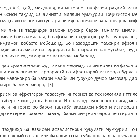
зода Х.Қ. қайд мекунанд, ки интернет ва фазои рақамӣ мет
ин боиси таҳдид ба амнияти миллии Ҷумҳурии Тоҷикистон ме
о мақсади пешгирии густариши идеологияҳои зараровар ва ҳифз
амӣ яке аз таҳдидҳои замони муосир барои амнияти милли
омеаи байналмилалӣ, бо афзоиши таҳдидҳое рӯ ба рӯ шудааст
 иҷтимоӣ вобаста мебошанд. Бо назардошти таъсири афзоян
нҳои экстремистӣ ва террористӣ ба шароити нав мутобиқ шуд
аъолияти худ самаранок истифода мебаранд.
 дар суханрониҳои худ таъкид мекунад, ки интернет ва фазои 
иши идеологияҳои террористӣ ва ифротгароӣ истифода бурда 
ан ҷавононро ба хатари ҷалби ин гурӯҳҳо дучор месозад. Да
лиро ба миён меорад [5].
ризм ва ифротгароӣ тавассути интернет ва технологияи иттил
 кибернетикӣ дошта бошанд. Ин раванд, чуноне ки таъкид ме
ристӣ интернетро барои тарғиби ақидаҳои ифротӣ истифода 
ар интернет равона шаванд, балки инчунин барои пешгирии ҷа
 таҳдидҳо ба вазифаи афзалиятноки ҳукумати Ҷумҳурии Тоҷ
аҳои рақамӣ ва таҳлили фаъолиятҳои шубҳанок равона шудаанд