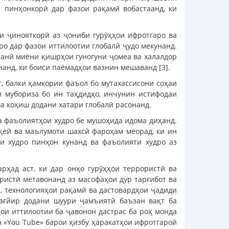
а пинҳонкорӣ дар фазои рақамӣ вобастаанд, ки
и ҷинояткорӣ аз ҷониби гурӯҳҳои ифротгаро ва
о дар фазои иттилоотии глобалӣ ҷудо мекунанд.
манӣ миёни қишрҳои гуногуни ҷомеа ва халалдор
анд, ки боиси паёмадҳои вазнин мешаванд [3].
т, балки ҳамкории фаъол бо мутахассисони соҳаи
и мубориза бо ин таҳдидҳо, инчунин истифодаи
а коҳиш додани хатари глобалӣ расонанд.
ва фаъолиятҳои худро бе мушоҳида идома диҳанд.
оқеӣ ва маълумоти шахсӣ фароҳам меорад, ки ин
и худро пинҳон кунанд ва фаъолияти худро аз
рҳад аст, ки дар онҳо гурӯҳҳои террористӣ ва
ристӣ метавонанд аз масофаҳои дур тарғибот ва
, технологияҳои рақамӣ ва дастовардҳои ҷадиди
тағйир додани шуури ҷамъиятӣ баъзан вақт ба
ои иттилоотии ба ҷавонон дастрас ба роҳ монда
 ва «You Tube» барои ҳизбу ҳаракатҳои ифротгароӣ