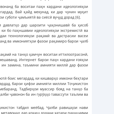
авонанд ба воситаи паҳн кардани идеологияҳои
гардад. Вай қайд мекунад, ки дар чунин муҳит
и суботи ҷамъиятӣ ва сиёсӣ вуҷуд дорад [6].
и давлатҳо дар шароити ҷаҳонишавӣ ба ҳисоб
, ки бо паҳншавии идеологияҳои экстремистӣ ва
даи технологияҳои рақамӣ ва дастрасии васеи
аанд ва имкониятҳои фазои рақамиро барои ҷалб
рақамӣ на танҳо ҳамчун воситаи иттилоотрасонӣ,
мешаванд. Интернет барои паҳн кардани ғояҳои
р ин замина, таъмини амнияти миллӣ дар фазои
оотӣ боис мегардад, ки кишварҳо имкони беҳтари
гардад, барои ҳифзи амнияти миллии Тоҷикистон
мебаранд. Тадбирҳои муассир бояд на танҳо ба
лби ҷавонон ба ин гурӯҳҳо тавассути таълим ва
икистон табдил меёбад. Ҷалби равишҳои нави
, метавонад дар коҳиш додани хатари паҳншавии