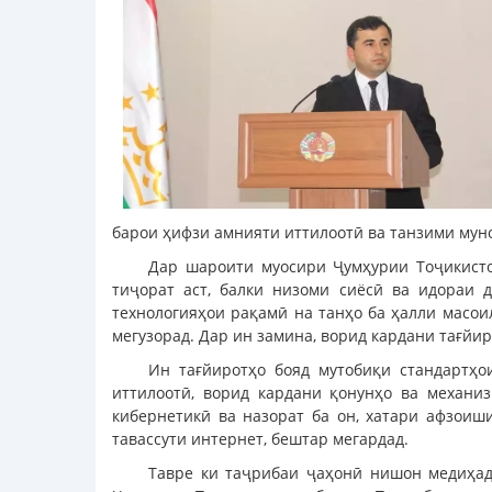
барои ҳифзи амнияти иттилоотӣ ва танзими мун
Дар шароити муосири Ҷумҳурии Тоҷикисто
тиҷорат аст, балки низоми сиёсӣ ва идораи 
технологияҳои рақамӣ на танҳо ба ҳалли масои
мегузорад. Дар ин замина, ворид кардани тағйи
Ин тағйиротҳо бояд мутобиқи стандартҳо
иттилоотӣ, ворид кардани қонунҳо ва механи
кибернетикӣ ва назорат ба он, хатари афзоиш
тавассути интернет, бештар мегардад.
Тавре ки таҷрибаи ҷаҳонӣ нишон медиҳад,