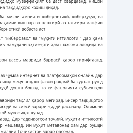
аҳдидҳо муваффақият ба даст овардаанд, нишон
на таҳдидҳоро коҳиш диҳад.
ба мисли амнияти кибернетикӣ, киберҳуқуқ ва
и рақамии кишвар ва пешгирӣ аз таъсири манфии
ернетикӣ вобаста аст.
" "киберфазо," ва "муҳити иттилоотӣ." Дар ҳама
неъ намудани эҳтиёҷоти ҳам шахсони алоҳида ва
аври васеъ мавриди баррасӣ қарор гирифтаанд,
 аз ҷумла интернет ва платформаҳои онлайн, дар
ъкид мекунанд, ки фазои рақамӣ ба суръат рушд
уқуқӣ дошта бошад, то ки фаъолияти субъектҳои
авриди таҳлил қарор мегирад. Бисёр тадқиқотҳо
тисодӣ ва сиёсӣ зарари ҷиддӣ расонанд. Олимони
алӣ мувофиқат кунад.
вад. Дар тадқиқотҳои тоҷикӣ, муҳити иттилоотӣ
ир мешавад. Ин муҳит метавонад ҳам дар рушди
и миллии Тоҷикистон зарар расонад.