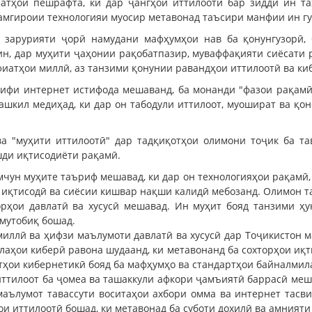
атҳои пешрафта, ки дар ҷангҳои иттилоотӣ бар зидди ин т
ҳамгироии технологияи муосир метавонад таъсири манфии ин гу
 зарурияти ҷорӣ намудани мафҳумҳои нав ба қонунгузорӣ, 
ин, дар муҳити ҷаҳонии рақобатпазир, муваффақияти сиёсат
фиатҳои миллӣ, аз танзими қонунии равандҳои иттилоотӣ ва киб
сифи интернет истифода мешаванд, ба монанди "фазои рақамӣ,
ташкил медиҳад, ки дар он табодули иттилоот, муошират ва қо
ва "муҳити иттилоотӣ" дар тадқиқотҳои олимони тоҷик ба т
шди иқтисодиёти рақамӣ.
чун муҳите таъриф мешавад, ки дар он технологияҳои рақамӣ,
 иқтисодӣ ва сиёсии кишвар нақши калидӣ мебозанд. Олимон та
торҳои давлатӣ ва хусусӣ мешавад. Ин муҳит бояд танзими ҳ
 мутобиқ бошад.
иллӣ ва ҳифзи маълумоти давлатӣ ва хусусӣ дар Тоҷикистон м
лаҳои киберӣ равона шудаанд, ки метавонанд ба сохторҳои иқ
тҳои кибернетикӣ бояд ба мафҳумҳо ва стандартҳои байналмил
иттилоот ба ҷомеа ва ташаккули афкори ҷамъиятӣ баррасӣ меша
маълумот тавассути воситаҳои ахбори омма ва интернет тасв
ои иттилоотӣ бошад, ки метавонад ба суботи дохилӣ ва амният