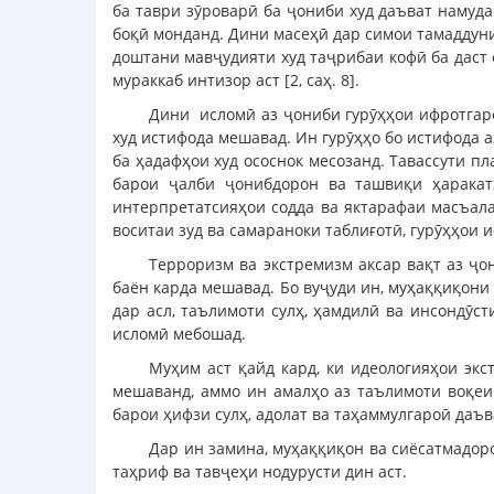
ба таври зӯроварӣ ба ҷониби худ даъват намуд
боқӣ монданд. Дини масеҳӣ дар симои тамаддуни 
доштани мавҷудияти худ таҷрибаи кофӣ ба даст
мураккаб интизор аст [2, саҳ. 8].
Дини исломӣ аз ҷониби гурӯҳҳои ифротгаро
худ истифода мешавад. Ин гурӯҳҳо бо истифода 
ба ҳадафҳои худ ососнок месозанд. Тавассути п
барои ҷалби ҷонибдорон ва ташвиқи ҳаракат
интерпретатсияҳои содда ва яктарафаи масъала
воситаи зуд ва самараноки таблиғотӣ, гурӯҳҳои
Терроризм ва экстремизм аксар вақт аз ҷо
баён карда мешавад. Бо вуҷуди ин, муҳаққиқони 
дар асл, таълимоти сулҳ, ҳамдилӣ ва инсондӯс
исломӣ мебошад.
Муҳим аст қайд кард, ки идеологияҳои эк
мешаванд, аммо ин амалҳо аз таълимоти воқеи
барои ҳифзи сулҳ, адолат ва таҳаммулгароӣ даъв
Дар ин замина, муҳаққиқон ва сиёсатмадор
таҳриф ва тавҷеҳи нодурусти дин аст.