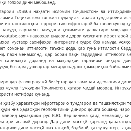
иқи ғояҳои динӣ мебошанд.
гароии «Ҳизби наҳзати исломии Тоҷикистон» ва иттиҳоди
исломии Тоҷикистон» ташкил шудаву аз тарафи тундгароёни исл
и ин ташкилотҳои террористию ифротгароӣ ба таври кушод ҳу
м намуда, сарнагун намудани ҳокимияти давлатиро мақсади
youtube.com» наворҳои видеоии дорои хусусияти ифротгароӣ в
ҳои мустаор саҳифаҳои интернетии худро боз намуда, ғояҳ
т сомонаи иттилоотӣ таъсис дода, ҳар гуна иттилооти бард
д, паҳн менамоянд. Дар бораи паҳн гардидани иттилооти ба
ои саривақтӣ додаанд ва мақсадҳои ғаразноки онҳоро дои
қуқ боз ҳам душвортар мегардонад, ки ҳамкориҳои байналми
мро дар фазои рақамӣ бисёртар дар заминаи идеологияи дини
 аз ҷумла Ҷумҳурии Тоҷикистон, хатари ҷиддӣ меорад. Ин зуҳ
ористӣ истифода кунанд.
ри ҳизбу ҳаракатҳои ифротгароию тундгароӣ ва ташкилотҳои 
яҳудӣ низ ҳадафҳои геополитикии диниро дошта бошанд, чар
 маврид муҳаққиқи рус В.Ю. Вершинина қайд менамояд, ки 
иятҳои исломӣ доранд. Дар дини масеҳӣ ҳарчанд ҳаракатҳо
таърихи дини масеҳӣ низ таъқиб, бадбинӣ, қатлу куштор, таҳ