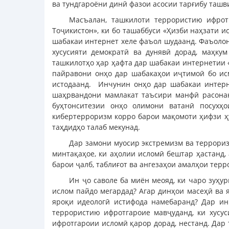
ва тундгароёни динӣ фазои асосии тарғибу ташв
Масъалан, ташкилоти террористию ифрот
Тоҷикистон», ки бо ташаббуси «Ҳизби наҳзати 
шабакаи интернет хеле фаъол шудаанд. Фаъолон
хусусияти демократӣ ва дунявӣ дорад, маҳку
ташкилотҳо ҳар ҳафта дар шабакаи интернетии «
пайравони онҳо дар шабакаҳои иҷтимоӣ бо исм
истодаанд. Инчунин онҳо дар шабакаи интерне
шаҳрвандони мамлакат таъсири манфӣ расонан
буҳтонситезии онҳо олимони ватанӣ посухҳ
кибертерроризм корро барои мақомоти ҳифзи ҳу
таҳдидҳо талаб мекунад.
Дар замони муосир экстремизм ва террориз
минтақаҳое, ки аҳолии исломӣ бештар ҳастанд,
барои ҷалб, таблиғот ва ангезаҳои амалҳои терр
Ин ҷо саволе ба миён меояд, ки чаро зуҳу
ислом пайдо мегардад? Агар динҳои масеҳӣ ва 
яроқи идеологӣ истифода намебаранд? Дар ин
террористию ифротгароие мавҷуданд, ки хусус
ифротгароии исломӣ қарор дорад, нестанд. Дар 