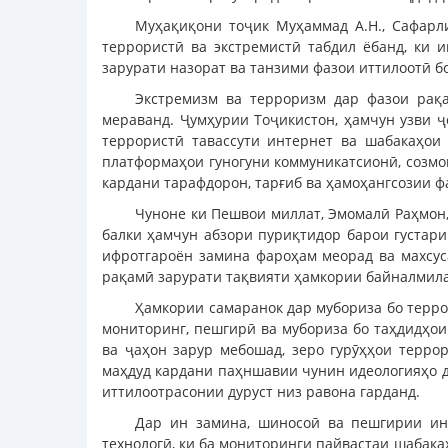
Муҳақиқони тоҷик Муҳаммад А.Н., Сафарли
террористӣ ва экстремистӣ табдил ёбанд, ки 
зарурати назорат ва танзими фазои иттилоотӣ б
Экстремизм ва терроризм дар фазои рақ
мераванд. Ҷумҳурии Тоҷикистон, ҳамчун узви ҷ
террористӣ тавассути интернет ва шабакаҳои
платформаҳои гуногуни коммуникатсионӣ, созмо
кардани тарафдорон, тарғиб ва ҳамоҳангсозии ф
Чуноне ки Пешвои миллат, Эмомалӣ Раҳмон,
балки ҳамчун абзори пуриқтидор барои густар
ифротгароён замина фароҳам меорад ва махсус
рақамӣ зарурати тақвияти ҳамкории байналмила
Ҳамкории самаранок дар мубориза бо терро
мониторинг, пешгирӣ ва мубориза бо таҳдидҳои
ва ҷаҳон зарур мебошад, зеро гурӯҳҳои терро
маҳдуд кардани паҳншавии чунин идеологияҳо д
иттилоотрасонии дуруст низ равона гарданд.
Дар ин замина, шиносоӣ ва пешгирии ин
технологӣ, ки ба мониторинги пайвастаи шабак