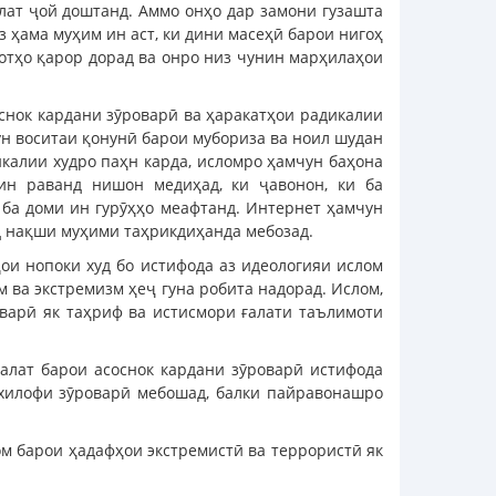
лат ҷой доштанд. Аммо онҳо дар замони гузашта
з ҳама муҳим ин аст, ки дини масеҳӣ барои нигоҳ
отҳо қарор дорад ва онро низ чунин марҳилаҳои
снок кардани зӯроварӣ ва ҳаракатҳои радикалии
ун воситаи қонунӣ барои мубориза ва ноил шудан
икалии худро паҳн карда, исломро ҳамчун баҳона
ин раванд нишон медиҳад, ки ҷавонон, ки ба
 ба доми ин гурӯҳҳо меафтанд. Интернет ҳамчун
уд нақши муҳими таҳрикдиҳанда мебозад.
ои нопоки худ бо истифода аз идеологияи ислом
м ва экстремизм ҳеҷ гуна робита надорад. Ислом,
оварӣ як таҳриф ва истисмори ғалати таълимоти
ғалат барои асоснок кардани зӯроварӣ истифода
 хилофи зӯроварӣ мебошад, балки пайравонашро
ом барои ҳадафҳои экстремистӣ ва террористӣ як