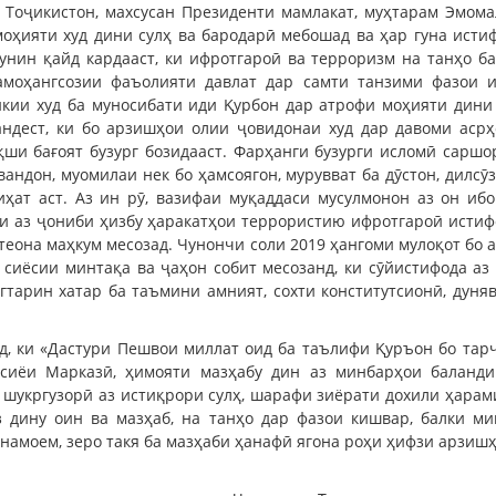
Тоҷикистон, махсусан Президенти мамлакат, муҳтарам Эмомал
 моҳияти худ дини сулҳ ва бародарӣ мебошад ва ҳар гуна исти
нин қайд кардааст, ки ифротгароӣ ва терроризм на танҳо б
амоҳангсозии фаъолияти давлат дар самти танзими фазои и
икии худ ба муносибати иди Қурбон дар атрофи моҳияти дини
ндест, ки бо арзишҳои олии ҷовидонаи худ дар давоми асрҳ
қши бағоят бузург бозидааст. Фарҳанги бузурги исломӣ саршо
вандон, муомилаи нек бо ҳамсоягон, мурувват ба дӯстон, дилсӯ
ҳат аст. Аз ин рӯ, вазифаи муқаддаси мусулмонон аз он иб
и аз ҷониби ҳизбу ҳаракатҳои террористию ифротгароӣ исти
теона маҳкум месозад. Чунончи соли 2019 ҳангоми мулоқот бо
 сиёсии минтақа ва ҷаҳон собит месозанд, ки сӯйистифода аз
тарин хатар ба таъмини амният, сохти конститутсионӣ, дуняв
, ки «Дастури Пешвои миллат оид ба таълифи Қуръон бо тарҷ
Осиёи Марказӣ, ҳимояти мазҳабу дин аз минбарҳои баланд
н шукргузорӣ аз истиқрори сулҳ, шарафи зиёрати дохили ҳарам
з дину оин ва мазҳаб, на танҳо дар фазои кишвар, балки 
 намоем, зеро такя ба мазҳаби ҳанафӣ ягона роҳи ҳифзи арзиш