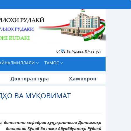
04:08:20
,
Ҷумъа, 07-август
БАЙНАЛМИЛЛАЛӢ
ТАМОС
Докторантура
Ҳамкорон
ИДҲО ВА МУҚОВИМАТ
сӣ, дотсенти кафедраи ҳуқуқшиносии Донишгоҳи
давлатии Кӯлоб ба номи Абуабдуллоҳи Рӯдакӣ