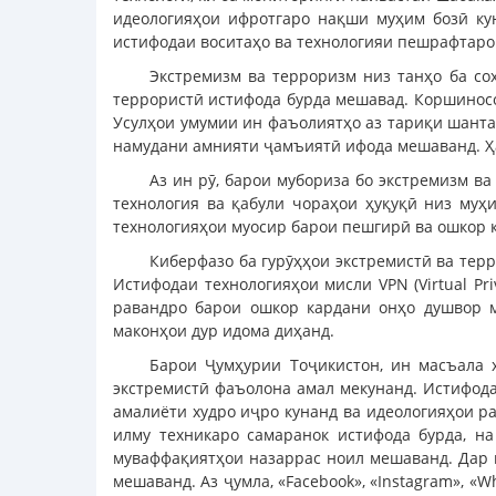
идеологияҳои ифротгаро нақши муҳим бозӣ кун
истифодаи воситаҳо ва технологияи пешрафтаро
Экстремизм ва терроризм низ танҳо ба со
террористӣ истифода бурда мешавад. Коршиносо
Усулҳои умумии ин фаъолиятҳо аз тариқи шанта
намудани амнияти ҷамъиятӣ ифода мешаванд. Ҳа
Аз ин рӯ, барои мубориза бо экстремизм в
технология ва қабули чораҳои ҳуқуқӣ низ муҳ
технологияҳои муосир барои пешгирӣ ва ошкор 
Киберфазо ба гурӯҳҳои экстремистӣ ва тер
Истифодаи технологияҳои мисли VPN (Virtual P
равандро барои ошкор кардани онҳо душвор м
маконҳои дур идома диҳанд.
Барои Ҷумҳурии Тоҷикистон, ин масъала х
экстремистӣ фаъолона амал мекунанд. Истифода
амалиёти худро иҷро кунанд ва идеологияҳои р
илму техникаро самаранок истифода бурда, н
муваффақиятҳои назаррас ноил мешаванд. Дар и
мешаванд. Аз ҷумла, «Facebook», «Instagram», «W