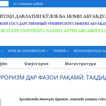
Сомонаи қаблӣ
М
ИЛМ ВА ИННОВАТСИЯ
ТАРБИЯ
МУНОСИБАТҲОИ 
ӯён
Омӯзгорон
Магистратура
РРОРИЗМ ДАР ФАЗОИ РАҚАМӢ: ТАҲД
Ҳусайнзода Аминҷон Бурихон, номзади илмҳои сиё