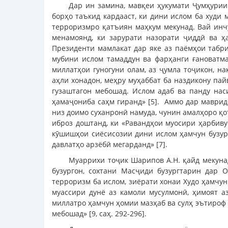
Дар ин замина, мавқеи ҳукумати Ҷумҳурии 
борҳо таъкид кардааст, ки дини ислом ба худи
терроризмро қатъиян маҳкум мекунад. Вай инчу
менамоянд, ки зарурати назорати ҷиддӣ ва ҳ
Президенти мамлакат дар яке аз паёмҳои табр
мубини ислом тамаддун ва фарҳанги ғановатма
миллатҳои гуногуни олам, аз ҷумла тоҷикон, на
аҳли хонадон, меҳру муҳаббат ба наздикону пай
гузаштагон мебошад. Ислом адаб ва панду наси
ҳамаҷониба саҳм гиранд» [5]. Аммо дар маврид
низ доимо суханронӣ намуда, чунин амалҳоро қо
иброз доштанд, ки «Равандҳои муосири ҳарбиву
кӯшишҳои сиёсисозии дини ислом ҳамчун бузург
давлатҳо арзёбӣ мегарданд» [7].
Муаррихи тоҷик Шарипов А.Н. қайд мекунад
бузургон, сохтани Масҷиди бузургтарин дар 
терроризм ба ислом, зиёрати хонаи Худо ҳамчу
муассири дунё аз камоли мусулмонӣ, ҳимоят а
миллатро ҳамчун ҳомии мазҳаб ва сулҳ эътироф
мебошад» [9, саҳ. 292-296].