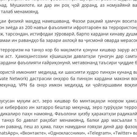
ад. Мушкилоте, ки дар ин роҳ ҷой доранд, аз номуайянӣ в
 талаб менамоянд.
ҳаи физикӣ маҳдуд намешаванд. Фазои рақамӣ ҳамчун восита
н зиёда аз 200 навъи фаъолияти ифротгароён ва террористонр
ж, тарсондан, истифодаи зӯроварӣ, барпо кардани кинаву душ
маи ин равандҳо ба зарари ахлоқӣ ва ҷисмонӣ оварда мерасон
а терроризм на танҳо кор бо мақомоти қонуни кишвар зарур ас
им аст. Ҳамоҳангсозии кӯшишҳои давлатҳои гуногун дар самт
кардани фаъолияти ғайриқонунӣ, метавонанд таъсири ҷиддие б
рористӣ имконият медиҳад, ки шахсияти худро пинҳон кунанд 
rivate Network) дастрасии онҳоро ба пинҳон кардани макони в
екунад. VPN ба онҳо имкон медиҳад, ки ҷойгиршавии воқеи
усусан муҳим аст, зеро кишвар бо минтақаҳои ноором ҳамса
и киберфазо ин хатарро бештар мекунад, зеро гурӯҳҳои терро
адикалиро паҳн намоянд. Фаъолони ҳизбу ҳаракатҳои радикалӣ
а танҳо бо давлат рақобат менамоянд, балки дар масъалаи 
н раванд, пеш аз ҳама, паҳн намудани ғояҳои динӣ дар фазоҳ
hatsApp», «Вконтакте», «Одноклассники», «Telegram», «Twitter»