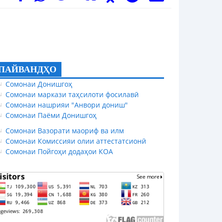
ПАЙВАНДҲО
Сомонаи Донишгоҳ
Сомонаи маркази таҳсилоти фосилавӣ
Сомонаи нашрияи "Анвори дониш"
Сомонаи Паёми Донишгоҳ
Сомонаи Вазорати маориф ва илм
Сомонаи Комиссияи олии аттестатсионӣ
Сомонаи Пойгоҳи додаҳои КОА