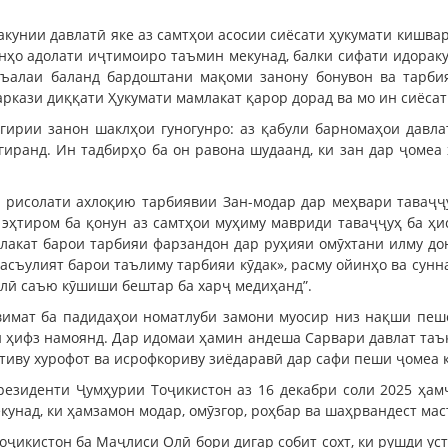
кунии давлатӣ яке аз самтҳои асосии сиёсати ҳукумати кишвар
нҳо адолати иҷтимоиро таъмин мекунад, балки сифати идораку
асъалаи баланд бардоштани мақоми занону бонувон ва тарби
ркази диққати Ҳукумати мамлакат қарор дорад ва мо ин сиёсат
гирии занон шаклҳои гуногунро: аз қабули барномаҳои давл
гиранд. Ин тадбирҳо ба он равона шудаанд, ки зан дар ҷомеа 
, рисолати ахлоқию тарбиявии Зан-модар дар меҳвари таваҷ
 эҳтиром ба қонун аз самтҳои муҳиму мавриди таваҷҷуҳ ба ҳи
млакат барои тарбияи фарзандон дар руҳияи омӯхтани илму до
съулият барои таълиму тарбияи кӯдак», расму ойинҳо ва сунн
лӣ саъю кӯшиши бештар ба харҷ медиҳанд”.
имат ба падидаҳои номатлуби замони муосир низ нақши пешс
ӣ ҳифз намоянд. Дар идомаи ҳамин андеша Сарвари давлат таъ
тиву хурофот ва исрофкориву зиёдаравӣ дар сафи пеши ҷомеа 
резиденти Ҷумҳурии Тоҷикистон аз 16 декабри соли 2025 ҳам
унад, ки ҳамзамон модар, омӯзгор, роҳбар ва шаҳрвандест мас
ҷикистон ба Маҷлиси Олӣ бори дигар собит сохт, ки рушди ус