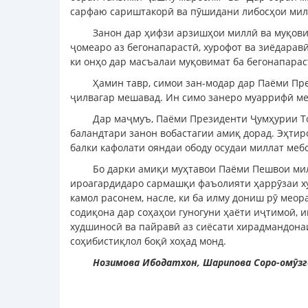
сарфаю сариштакорӣ ва пӯшидани либосҳои мил
Занон дар ҳифзи арзишҳои миллӣ ва муқови
ҷомеаро аз бегонапарастӣ, хурофот ва зиёдарав
ки онҳо дар масъалаи муқовимат ба бегонапарас
Ҳамин тавр, симои зан-модар дар Паёми Пр
ҷилвагар мешавад. Ин симо занеро муаррифӣ мек
Дар маҷмуъ, Паёми Президенти Ҷумҳурии То
баландтари занон вобастагии амиқ дорад. Эҳтир
балки кафолати ояндаи ободу осудаи миллат меб
Бо дарки амиқи муҳтавои Паёми Пешвои мил
ироагардидаро сармашқи фаъолияти ҳаррӯзаи ху
камол расонем, насле, ки ба илму дониш рӯ мео
содиқона дар соҳаҳои гуногуни ҳаёти иҷтимоӣ, и
худшиносӣ ва пайравӣ аз сиёсати хирадмандона
соҳибистиқлол боқӣ хоҳад монд.
Нозимова Ибодатхон, Шарипова Соро-омӯзг