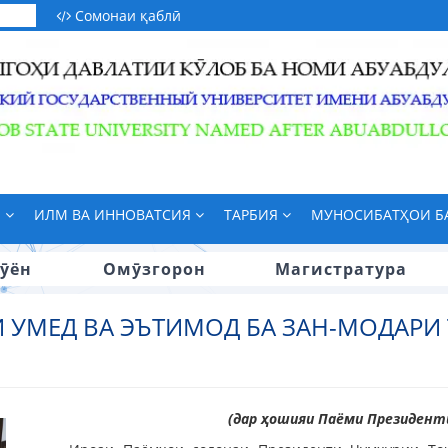
Сомонаи қаблӣ
М
ИЛМ ВА ИННОВАТСИЯ
ТАРБИЯ
МУНОСИБАТҲОИ 
ӯён
Омӯзгорон
Магистратура
 УМЕД ВА ЭЪТИМОД БА ЗАН-МОДАРИ
(дар ҳошияи Паёми Президенти