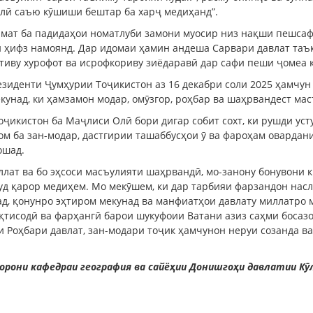
лӣ саъю кӯшиши бештар ба харҷ медиҳанд”.
мат ба падидаҳои номатлуби замони муосир низ нақши пешсаф 
ӣ ҳифз намоянд. Дар идомаи ҳамин андеша Сарвари давлат таъ
тиву хурофот ва исрофкориву зиёдаравӣ дар сафи пеши ҷомеа 
езиденти Ҷумҳурии Тоҷикистон аз 16 декабри соли 2025 ҳамчун
унад, ки ҳамзамон модар, омӯзгор, роҳбар ва шаҳрвандест мас
ҷикистон ба Маҷлиси Олӣ бори дигар собит сохт, ки рушди ус
ом ба зан-модар, дастгирии ташаббусҳои ӯ ва фароҳам овардан
ошад.
лат ва бо эҳсоси масъулияти шаҳрвандӣ, мо-занону бонувони к
д қарор медиҳем. Мо мекӯшем, ки дар тарбияи фарзандон насл
рад, қонунро эҳтиром мекунад ва манфиатҳои давлату миллатро
қтисодӣ ва фарҳангӣ барои шукуфоии Ватани азиз саҳми босазо
и Роҳбари давлат, зан-модари тоҷик ҳамчунон неруи созанда 
орони кафедраи география ва сайёҳии Донишгоҳи давлатии Кӯл