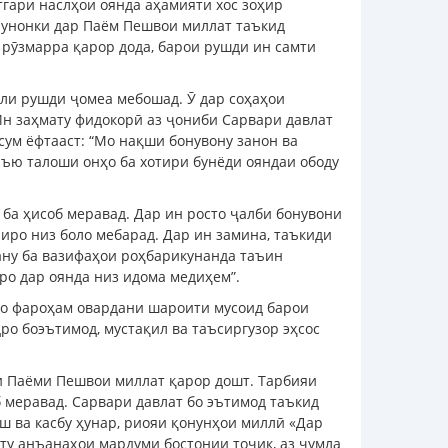
тгари наслҳои оянда аҳамияти хос зоҳир
 Чунонки дар Паём Пешвои миллат таъкид
 рӯзмарра қарор дода, барои рушди ин самти
оли рушди ҷомеа мебошад. Ӯ дар соҳаҳои
 Ин заҳмату фидокорӣ аз ҷониби Сарвари давлат
сум ёфтааст: “Мо нақши бонувону занон ва
аъю талоши онҳо ба хотири бунёди ояндаи ободу
 ба ҳисоб меравад. Дар ин росто ҷалби бонувони
иро низ боло мебарад. Дар ин замина, таъкиди
дану ба вазифаҳои роҳбарикунанда таъин
ро дар оянда низ идома медиҳем”.
 то фароҳам овардани шароити мусоид барои
дро боэътимод, мустақил ва таъсиргузор эҳсос
и Паёми Пешвои миллат қарор дошт. Тарбияи
б меравад. Сарвари давлат бо эътимод таъкид
ш ва касбу ҳунар, риояи қонунҳои миллӣ «Дар
ту анъанаҳои мардуми бостонии тоҷик, аз ҷумла