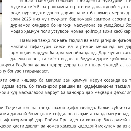
Ироаи Паёмҳои солонаи Президенти Ҷумҳурии То
муҳими сиёсӣ ва раҳнамои стратегии давлатдорӣ чун п
роҳи пурсаодати давлатдории навин ба шумор меравад.
соли 2025 низ чун ҳуҷҷати барномавӣ самтҳои асосии 
дурнамои ояндаро бо нигоҳи масъулона ва умедбахш боз
модар ҳамчун пояи устувори ҷомеа ҷойгоҳи вижа касб кар
Паём на танҳо як навъ таҳлил ва натиҷагирии фаъол
мактаби тафаккури сиёсӣ ва иҷтимоӣ мебошад, ки д
ормонҳои мардум ба ҳам мепайванданд. Дар чунин сана
далели он аст, ки сиёсати давлат бидуни дарки ҷойгоҳи 
аҷҷуҳи Роҳбари давлат қарор дорад ва ин шарафмандӣ аз с
ну бонувон гардидааст.
ияти олии кишвар ба мақоми зан ҳамчун неруи созанда ва т
з идома ёфта, бо таъкидҳои равшан ва ҳадафмандона такмил
моии худ масъалаҳои марбут ба занонро дар меҳвари фаъоли
ии Тоҷикистон на танҳо шахси ҳифзшаванда, балки субъект
кунии давлатӣ бо меҳнати софдилона саҳми арзанда мегузорад
ин ифтихормандӣ дар Паёми Президенти кишвар басо рамзӣ т
ҳаҳои ҳаёти давлат ва ҷомеа ҳамеша қадрдонӣ мекунем ва аз 