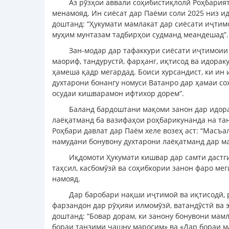
Аз рӯзҳои аввали соҳибистиқлолӣ Роҳбарият
менамояд. Ин сиёсат дар Паёми соли 2025 низ и
доштанд: “Ҳукумати мамлакат дар сиёсати иҷтим
муҳим мунтазам тадбирҳои судманд меандешад”.
Зан-модар дар тафаккури сиёсати иҷтимоии
маориф, тандурустӣ, фарҳанг, иқтисод ва идора
ҳамеша қадр мегардад. Боиси хурсандист, ки ин
духтарони бонангу номуси Ватанро дар ҳамаи со
осудаи кишварамон ифтихор дорем”.
Баланд бардоштани мақоми занон дар идорак
лаёқатманд ба вазифаҳои роҳбарикунанда на тан
Роҳбари давлат дар Паём хеле возеҳ аст: “Масъ
намудани бонувону духтарони лаёқатманд дар ма
Иқдомоти Ҳукумати кишвар дар самти дастг
таҳсил, касбомӯзӣ ва соҳибкории занон фаро мег
намояд.
Дар баробари нақши иҷтимоӣ ва иқтисодӣ, 
фарзандон дар рӯҳияи илмомӯзӣ, ватандӯстӣ ва 
доштанд: “Бовар дорам, ки занону бонувони мам
бораи танзими ҷашну маросим» ва «Дар бораи ма