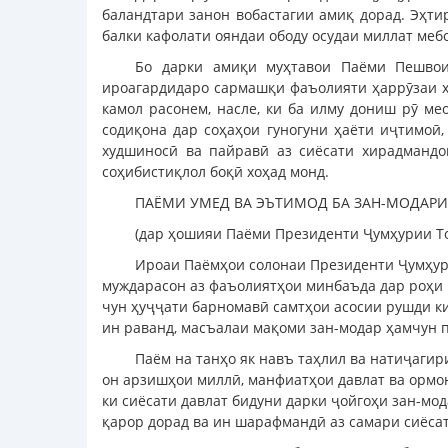
баландтари занон вобастагии амиқ дорад. Эҳти
балки кафолати ояндаи ободу осудаи миллат меб
Бо дарки амиқи муҳтавои Паёми Пешвои 
ироагардидаро сармашқи фаъолияти ҳаррӯзаи ху
камол расонем, насле, ки ба илму дониш рӯ ме
содиқона дар соҳаҳои гуногуни ҳаёти иҷтимоӣ,
худшиносӣ ва пайравӣ аз сиёсати хирадмандо
соҳибистиқлол боқӣ хоҳад монд.
ПАЁМИ УМЕД ВА ЭЪТИМОД БА ЗАН-МОДАРИ
(дар ҳошияи Паёми Президенти Ҷумҳурии Тоҷ
Ироаи Паёмҳои солонаи Президенти Ҷумҳур
муждарасон аз фаъолиятҳои минбаъда дар роҳи 
чун ҳуҷҷати барномавӣ самтҳои асосии рушди ки
ин раванд, масъалаи мақоми зан-модар ҳамчун п
Паём на танҳо як навъ таҳлил ва натиҷагир
он арзишҳои миллӣ, манфиатҳои давлат ва ормон
ки сиёсати давлат бидуни дарки ҷойгоҳи зан-мо
қарор дорад ва ин шарафмандӣ аз самари сиёса