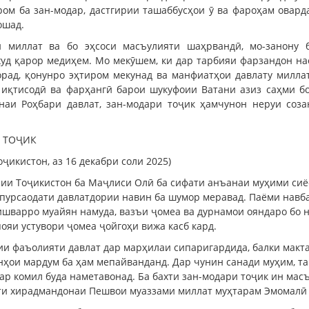
ром ба зан-модар, дастгирии ташаббусҳои ӯ ва фароҳам овард
ошад.
миллат ва бо эҳсоси масъулияти шаҳрвандӣ, мо-занону б
д қарор медиҳем. Мо мекӯшем, ки дар тарбияи фарзандон на
орад, қонунро эҳтиром мекунад ва манфиатҳои давлату милл
 иқтисодӣ ва фарҳангӣ барои шукуфоии Ватани азиз саҳми бо
наи Роҳбари давлат, зан-модари тоҷик ҳамчунон неруи соз
 ТОҶИК
икистон, аз 16 декабри соли 2025)
ии Тоҷикистон ба Маҷлиси Олӣ ба сифати анъанаи муҳими сиёс
пурсаодати давлатдории навин ба шумор меравад. Паёми навбат
шварро муайян намуда, вазъи ҷомеа ва дурнамои ояндаро бо н
ояи устувори ҷомеа ҷойгоҳи вижа касб кард.
ии фаъолияти давлат дар марҳилаи сипаригардида, балки макт
ҳои мардум ба ҳам мепайванданд. Дар чунин санади муҳим, тав
дар комил буда наметавонад. Ба бахти зан-модари тоҷик ин ма
ти хирадмандонаи Пешвои муаззами миллат муҳтарам Эмомалӣ 