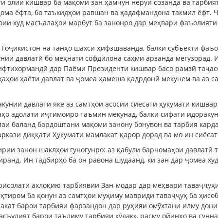
и олии кишвар ба мақоми зан ҳамчун неруи созанда ва тарбия
дома ёфта, бо таъкидҳои равшан ва ҳадафмандона такмил ёфт.
оии худ масъалаҳои марбут ба занонро дар меҳвари фаъолияти
 Тоҷикистон на танҳо шахси ҳифзшаванда, балки субъекти фаъ
кунии давлатӣ бо меҳнати софдилона саҳми арзанда мегузорад.
 ифтихормандӣ дар Паёми Президенти кишвар басо рамзӣ таҷас
ҳаҳои ҳаёти давлат ва ҷомеа ҳамеша қадрдонӣ мекунем ва аз с
унии давлатӣ яке аз самтҳои асосии сиёсати ҳукумати кишвар
ҳо адолати иҷтимоиро таъмин мекунад, балки сифати идоракун
алаи баланд бардоштани мақоми занону бонувон ва тарбия кар
ркази диққати Ҳукумати мамлакат қарор дорад ва мо ин сиёсат
ирии занон шаклҳои гуногунро: аз қабули барномаҳои давлатӣ
иранд. Ин тадбирҳо ба он равона шудаанд, ки зан дар ҷомеа ху
рисолати ахлоқию тарбиявии Зан-модар дар меҳвари таваҷҷуҳ
эҳтиром ба қонун аз самтҳои муҳиму мавриди таваҷҷуҳ ба ҳисо
лакат барои тарбияи фарзандон дар руҳияи омӯхтани илму дони
съулият барои таълиму тарбияи кӯдак», расму ойинҳо ва сунна