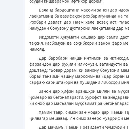
осудаи кишварамон ифтихор дорем”.
Баланд бардоштани мақоми занон дар идора
лаёқатманд ба вазифаҳои роҳбарикунанда на та
Роҳбари давлат дар Паём хеле возеҳ аст: “М
намудани бонувону духтарони лаёқатманд дар ма
Иқдомоти Ҳукумати кишвар дар самти даст
таҳсил, касбомӯзӣ ва соҳибкории занон фаро ме
намояд.
Дар баробари нақши иҷтимоӣ ва иқтисодӣ
фарзандон дар рӯҳияи илмомӯзӣ, ватандӯстӣ ва
доштанд: “Бовар дорам, ки занону бонувони ма
бораи танзими ҷашну маросим» ва «Дар бораи ма
сарфаю сариштакорӣ ва пӯшидани либосҳои мил
Занон дар ҳифзи арзишҳои миллӣ ва муқов
ҷомеаро аз бегонапарастӣ, хурофот ва зиёдарав
ки онҳо дар масъалаи муқовимат ба бегонапарас
Ҳамин тавр, симои зан-модар дар Паёми П
ҷилвагар мешавад. Ин симо занеро муаррифӣ мек
Дар маҷмуъ, Паёми Президенти Ҷумҳурии То