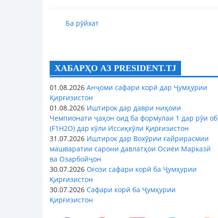
Ба рӯйхат
ХАБАРҲО АЗ PRESIDENT.TJ
01.08.2026
Анҷоми сафари корӣ дар Ҷумҳурии
Қирғизистон
01.08.2026
Иштирок дар даври ниҳоии
Чемпионати ҷаҳон оид ба формулаи 1 дар рӯи об
(F1H2O) дар кӯли Иссиқкӯли Қирғизистон
31.07.2026
Иштирок дар Вохӯрии ғайрирасмии
машваратии сарони давлатҳои Осиёи Марказӣ
ва Озарбойҷон
30.07.2026
Оғози сафари корӣ ба Ҷумҳурии
Қирғизистон
30.07.2026
Сафари корӣ ба Ҷумҳурии
Қирғизистон