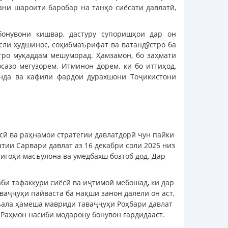
ани шароити баробар на танҳо сиёсати давлатӣ,
онувони кишвар, дастуру супоришҳои дар он
сли худшинос, соҳибмаърифат ва ватандӯстро ба
атро муқаддам мешуморад. Ҳамзамон, бо заҳмати
сазо мегузорем. Итминон дорем, ки бо иттиҳод,
анда ва кафили фардои дурахшони Тоҷикистони
ӣ ва раҳнамои стратегии давлатдорӣ чун пайки
ии Сарвари давлат аз 16 декабри соли 2025 низ
игоҳи масъулона ва умедбахш бозтоб дод. Дар
аби тафаккури сиёсӣ ва иҷтимоӣ мебошад, ки дар
аҷҷуҳи пайваста ба нақши занон далели он аст,
съала ҳамеша мавриди таваҷҷуҳи Роҳбари давлат
Раҳмон насиби модарону бонувон гардидааст.