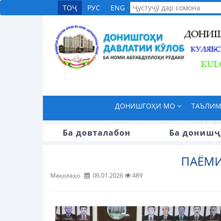
ТОҶ
РУС
ENG
ДОНИШГОҲИ МО
ТАЪЛИ
Ба довталабон
Ба донишҷ
ПАЁМИ
Мақолаҳо
06.01.2026
489