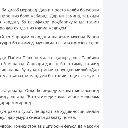
 ба ҳисоб меравад. Дар ин росто ҷалби бонувони
ниро низ боло мебарад. Дар ин замина, таъкиди
я кардану ба вазифаҳои роҳбарикунанда таъин
ро дар оянда низ идома медиҳем”.
атӣ то фароҳам овардани шароити мусоид барои
худро боэътимод, мустақил ва таъсиргузор эҳсос
ҷуҳи Паёми Пешвои миллат қарор дошт. Тарбияи
соб меравад. Сарвари давлат бо эътимод таъкид
ниш ва касбу ҳунар, риояи қонунҳои миллӣ «Дар
ату анъанаҳои мардуми бостонии тоҷик, аз ҷумла
аф доранд. Онҳо бо хираду заковат метавонанд
кид доштанд: “Бо эътимоди комил иброз медорам,
қарор мегиранд”.
чун рамзи субот, пешрафт ва худшиносии миллӣ
ъул дар умури сиёсати давлату ҷомеа.
тувори Тоҷикистон аз иштироки фаъол ва мақоми