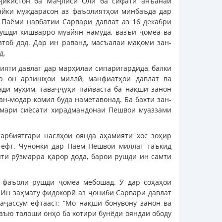
ҷикистон ба Маҷлиси Олӣ ба сифати анъанаи
айки муждарасон аз фаъолиятҳои минбаъда дар
 Паёми навбатии Сарвари давлат аз 16 декабри
рушди кишварро муайян намуда, вазъи ҷомеа ва
тоб дод. Дар ин раванд, масъалаи мақоми зан-
д.
ияти давлат дар марҳилаи сипаригардида, балки
ар он арзишҳои миллӣ, манфиатҳои давлат ва
ди муҳим, таваҷҷуҳи пайваста ба нақши занон
зан-модар комил буда наметавонад. Ба бахти зан-
амари сиёсати хирадмандонаи Пешвои муаззами
арбиятгари наслҳои оянда аҳамияти хос зоҳир
 ёфт. Чунонки дар Паём Пешвои миллат таъкид
яти рӯзмарра қарор дода, барои рушди ин самти
и фаъоли рушди ҷомеа мебошад. Ӯ дар соҳаҳои
. Ин заҳмату фидокорӣ аз ҷониби Сарвари давлат
аҷассум ёфтааст: “Мо нақши бонувону занон ва
саъю талоши онҳо ба хотири бунёди ояндаи ободу