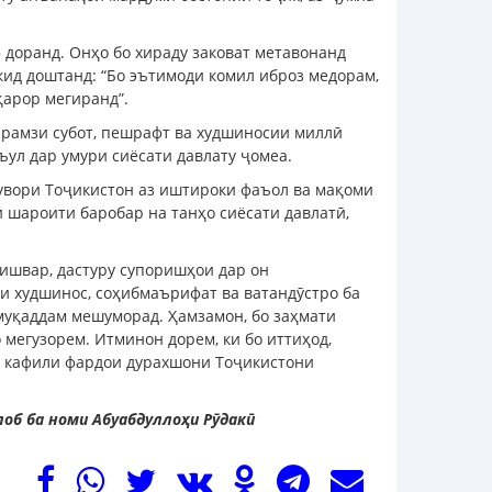
доранд. Онҳо бо хираду заковат метавонанд
кид доштанд: “Бо эътимоди комил иброз медорам,
қарор мегиранд”.
 рамзи субот, пешрафт ва худшиносии миллӣ
ъул дар умури сиёсати давлату ҷомеа.
тувори Тоҷикистон аз иштироки фаъол ва мақоми
и шароити баробар на танҳо сиёсати давлатӣ,
ишвар, дастуру супоришҳои дар он
и худшинос, соҳибмаърифат ва ватандӯстро ба
 муқаддам мешуморад. Ҳамзамон, бо заҳмати
 мегузорем. Итминон дорем, ки бо иттиҳод,
ва кафили фардои дурахшони Тоҷикистони
об ба номи Абуабдуллоҳи Рӯдакӣ