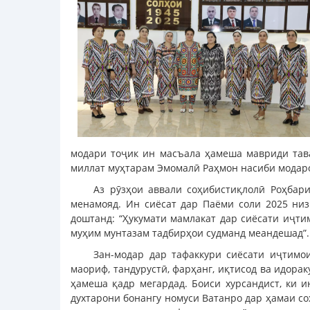
модари тоҷик ин масъала ҳамеша мавриди тав
миллат муҳтарам Эмомалӣ Раҳмон насиби модаро
Аз рӯзҳои аввали соҳибистиқлолӣ Роҳбар
менамояд. Ин сиёсат дар Паёми соли 2025 ни
доштанд: “Ҳукумати мамлакат дар сиёсати иҷти
муҳим мунтазам тадбирҳои судманд меандешад”.
Зан-модар дар тафаккури сиёсати иҷтимо
маориф, тандурустӣ, фарҳанг, иқтисод ва идора
ҳамеша қадр мегардад. Боиси хурсандист, ки 
духтарони бонангу номуси Ватанро дар ҳамаи со