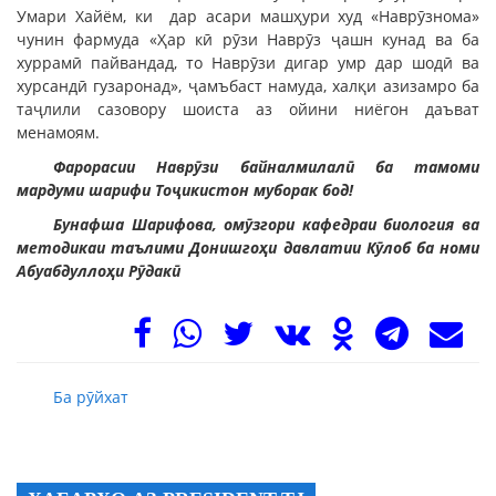
Умари Хайём, ки дар асари машҳури худ «Наврӯзнома»
чунин фармуда «Ҳар кӣ рӯзи Наврӯз ҷашн кунад ва ба
хуррамӣ пайвандад, то Наврӯзи дигар умр дар шодӣ ва
хурсандӣ гузаронад», ҷамъбаст намуда, халқи азизамро ба
таҷлили сазовору шоиста аз ойини ниёгон даъват
менамоям.
Фарорасии Наврӯзи байналмилалӣ ба тамоми
мардуми шарифи Тоҷикистон муборак бод!
Бунафша Шарифова, омӯзгори кафедраи биология ва
методикаи таълими Донишгоҳи давлатии Кӯлоб ба номи
Абуабдуллоҳи Рӯдакӣ
Ба рӯйхат