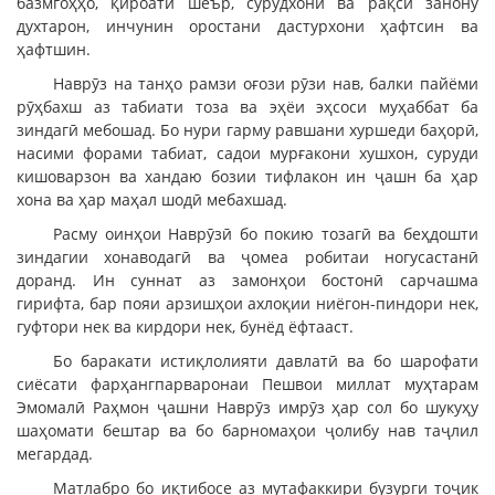
базмгоҳҳо, қироати шеър, сурудхонӣ ва рақси занону
духтарон, инчунин оростани дастурхони ҳафтсин ва
ҳафтшин.
Наврӯз на танҳо рамзи оғози рӯзи нав, балки пайёми
рӯҳбахш аз табиати тоза ва эҳёи эҳсоси муҳаббат ба
зиндагӣ мебошад. Бо нури гарму равшани хуршеди баҳорӣ,
насими форами табиат, садои мурғакони хушхон, суруди
кишоварзон ва хандаю бозии тифлакон ин ҷашн ба ҳар
хона ва ҳар маҳал шодӣ мебахшад.
Расму оинҳои Наврӯзӣ бо покию тозагӣ ва беҳдошти
зиндагии хонаводагӣ ва ҷомеа робитаи ногусастанӣ
доранд. Ин суннат аз замонҳои бостонӣ сарчашма
гирифта, бар пояи арзишҳои ахлоқии ниёгон-пиндори нек,
гуфтори нек ва кирдори нек, бунёд ёфтааст.
Бо баракати истиқлолияти давлатӣ ва бо шарофати
сиёсати фарҳангпарваронаи Пешвои миллат муҳтарам
Эмомалӣ Раҳмон ҷашни Наврӯз имрӯз ҳар сол бо шукуҳу
шаҳомати бештар ва бо барномаҳои ҷолибу нав таҷлил
мегардад.
Матлабро бо иқтибосе аз мутафаккири бузурги тоҷик