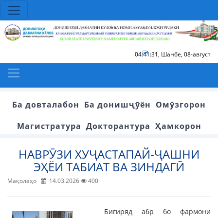
04:41:31
,
Шанбе, 08-август
Ба довталабон
Ба донишҷӯён
Омӯзгорон
Магистратура
Докторантура
Ҳамкорон
НАВРӮЗИ ХУҶАСТАПАЙ-ҶАШНИ
ЭҲЁИ ТАБИАТ ВА ЗИНДАГӢ
Мақолаҳо
14.03.2026
400
Бигиряд абр бо фармони