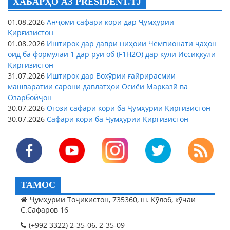
ХАБАРҲО АЗ PRESIDENT.TJ
01.08.2026
Анҷоми сафари корӣ дар Ҷумҳурии
Қирғизистон
01.08.2026
Иштирок дар даври ниҳоии Чемпионати ҷаҳон
оид ба формулаи 1 дар рӯи об (F1H2O) дар кӯли Иссиқкӯли
Қирғизистон
31.07.2026
Иштирок дар Вохӯрии ғайрирасмии
машваратии сарони давлатҳои Осиёи Марказӣ ва
Озарбойҷон
30.07.2026
Оғози сафари корӣ ба Ҷумҳурии Қирғизистон
30.07.2026
Сафари корӣ ба Ҷумҳурии Қирғизистон
ТАМОС
Ҷумҳурии Тоҷикистон, 735360, ш. Кӯлоб, кӯчаи
С.Сафаров 16
(+992 3322) 2-35-06, 2-35-09