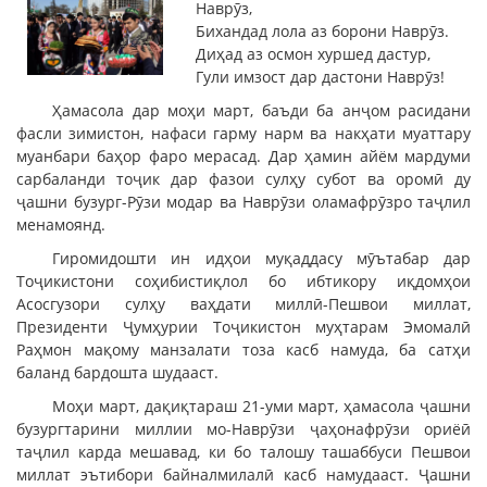
Наврӯз,
Бихандад лола аз борони Наврӯз.
Диҳад аз осмон хуршед дастур,
Гули имзост дар дастони Наврӯз!
Ҳамасола дар моҳи март, баъди ба анҷом расидани
фасли зимистон, нафаси гарму нарм ва накҳати муаттару
муанбари баҳор фаро мерасад. Дар ҳамин айём мардуми
сарбаланди тоҷик дар фазои сулҳу субот ва оромӣ ду
ҷашни бузург-Рӯзи модар ва Наврӯзи оламафрӯзро таҷлил
менамоянд.
Гиромидошти ин идҳои муқаддасу мӯътабар дар
Тоҷикистони соҳибистиқлол бо ибтикору иқдомҳои
Асосгузори сулҳу ваҳдати миллӣ-Пешвои миллат,
Президенти Ҷумҳурии Тоҷикистон муҳтарам Эмомалӣ
Раҳмон мақому манзалати тоза касб намуда, ба сатҳи
баланд бардошта шудааст.
Моҳи март, дақиқтараш 21-уми март, ҳамасола ҷашни
бузургтарини миллии мо-Наврӯзи ҷаҳонафрӯзи ориёӣ
таҷлил карда мешавад, ки бо талошу ташаббуси Пешвои
миллат эътибори байналмилалӣ касб намудааст. Ҷашни