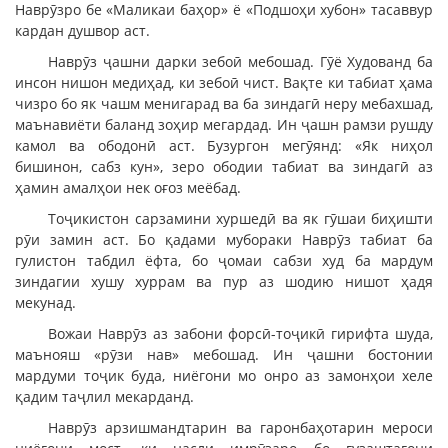
Наврӯзро бе «Маликаи баҳор» ё «Подшоҳи хубон» тасаввур
кардан душвор аст.
Наврӯз ҷашни дарки зебоӣ мебошад. Гӯё Худованд ба
инсон нишон медиҳад, ки зебоӣ чист. Вақте ки табиат ҳама
чизро бо як чашм менигарад ва ба зиндагӣ неру мебахшад,
маънавиёти баланд зоҳир мегардад. Ин ҷашн рамзи рушду
камол ва ободонӣ аст. Бузургон мегӯянд: «Як ниҳол
бишинон, сабз кун», зеро ободии табиат ва зиндагӣ аз
ҳамин амалҳои нек оғоз меёбад.
Тоҷикистон сарзамини хуршедӣ ва як гӯшаи биҳишти
рӯи замин аст. Бо қадами мубораки Наврӯз табиат ба
гулистон табдил ёфта, бо ҷомаи сабзи худ ба мардум
зиндагии хушу хуррам ва пур аз шодию нишот ҳадя
мекунад.
Вожаи Наврӯз аз забони форсӣ-тоҷикӣ гирифта шуда,
маънояш «рӯзи нав» мебошад. Ин ҷашни бостонии
мардуми тоҷик буда, ниёгони мо онро аз замонҳои хеле
қадим таҷлил мекарданд.
Наврӯз арзишмандтарин ва гаронбаҳотарин мероси