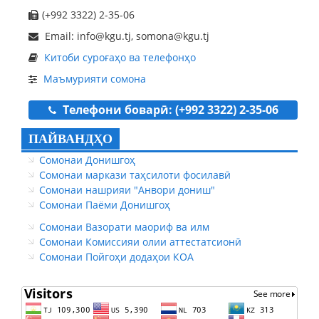
(+992 3322) 2-35-06
Email: info@kgu.tj, somona@kgu.tj
Китоби суроғаҳо ва телефонҳо
Маъмурияти сомона
Телефони боварӣ: (+992 3322) 2-35-06
ПАЙВАНДҲО
Сомонаи Донишгоҳ
Сомонаи маркази таҳсилоти фосилавӣ
Сомонаи нашрияи "Анвори дониш"
Сомонаи Паёми Донишгоҳ
Сомонаи Вазорати маориф ва илм
Сомонаи Комиссияи олии аттестатсионӣ
Сомонаи Пойгоҳи додаҳои КОА