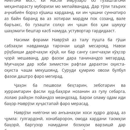
ниёгони мост, ки насли имрӯзаро бо гузаштагони
меҳанпарасту муборизи мо мепайвандад. Дар тӯли таърих
аҷнабиён борҳо кӯшиш кардаанд, ки ин ҷашни суннатиро
аз байн баранд ва аз хотираи мардум пок созанд, вале
баръакс, бо гузашти солҳо ин ҷашн боз ҳам шукуҳу
шаҳомати бештар касб намуда, устувортар гардидааст.
Насими форами Наврӯзӣ аз талу пушта ба гӯши
сабзаҳои навдамида таронаи шодӣ месарояд. Навои
рӯҳбахши дарёчаҳои кӯҳӣ, ки бар сангу сангчаҳои кӯҳсор
ҷорӣ мешаванд, дар фазои дара танинандоз мегардад.
Муғчаҳои дар хоби зимистон рафтаи дарахтон оҳиста-
оҳиста чашм мекушоянд. Суруди қумрию овози булбул
фазои даштро фаро мегирад.
Ҷаҳон ба пешвози беҳтарин, зеботарин ва
хуррамтарин фасли худ-баҳори нозанин аз гулу себарга,
лолаю райҳон пойандоз меандозад. Барои оламу одам иди
баҳор-Наврӯзи хуҷастапай фаро мерасад.
Наврӯзи ниёгони мо анъанаҳои хоси худро дорад, аз
ҷумла: гулгардонӣ, хонабаророн, омода кардани таомҳои
баҳорӣ, баргузор намудани бозиҳои варзишӣ дар