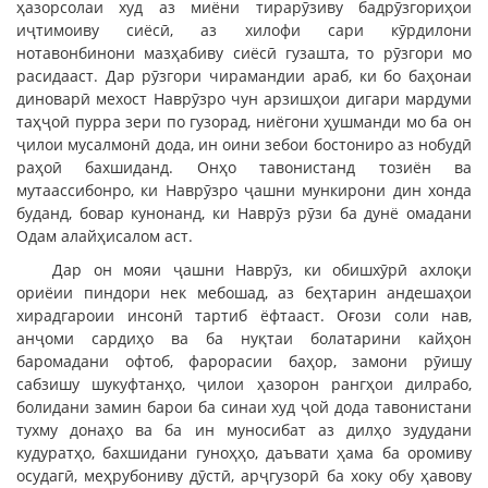
ҳазорсолаи худ аз миёни тирарӯзиву бадрӯзгориҳои
иҷтимоиву сиёсӣ, аз хилофи сари кӯрдилони
нотавонбинони мазҳабиву сиёсӣ гузашта, то рӯзгори мо
расидааст. Дар рӯзгори чирамандии араб, ки бо баҳонаи
диноварӣ мехост Наврӯзро чун арзишҳои дигари мардуми
таҳҷоӣ пурра зери по гузорад, ниёгони ҳушманди мо ба он
ҷилои мусалмонӣ дода, ин оини зебои бостониро аз нобудӣ
раҳоӣ бахшиданд. Онҳо тавонистанд тозиён ва
мутаассибонро, ки Наврӯзро ҷашни мункирони дин хонда
буданд, бовар кунонанд, ки Наврӯз рӯзи ба дунё омадани
Одам алайҳисалом аст.
Дар он мояи ҷашни Наврӯз, ки обишхӯрӣ ахлоқи
ориёии пиндори нек мебошад, аз беҳтарин андешаҳои
хирадгароии инсонӣ тартиб ёфтааст. Оғози соли нав,
анҷоми сардиҳо ва ба нуқтаи болатарини кайҳон
баромадани офтоб, фарорасии баҳор, замони рӯишу
сабзишу шукуфтанҳо, ҷилои ҳазорон рангҳои дилрабо,
болидани замин барои ба синаи худ ҷой дода тавонистани
тухму донаҳо ва ба ин муносибат аз дилҳо зудудани
кудуратҳо, бахшидани гуноҳҳо, даъвати ҳама ба оромиву
осудагӣ, меҳрубониву дӯстӣ, арҷгузорӣ ба хоку обу ҳавову