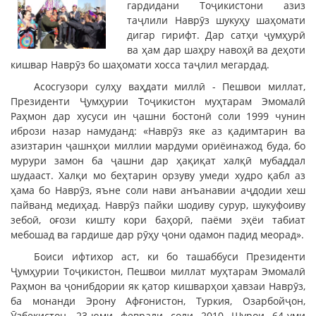
гардидани Тоҷикистони азиз
таҷлили Наврӯз шукуҳу шаҳомати
дигар гирифт. Дар сатҳи ҷумҳурӣ
ва ҳам дар шаҳру навоҳӣ ва деҳоти
кишвар Наврӯз бо шаҳомати хосса таҷлил мегардад.
Асосгузори сулҳу ваҳдати миллӣ - Пешвои миллат,
Президенти Ҷумҳурии Тоҷикистон муҳтарам Эмомалӣ
Раҳмон дар хусуси ин ҷашни бостонӣ соли 1999 чунин
ибрози назар намуданд: «Наврӯз яке аз қадимтарин ва
азизтарин ҷашнҳои миллии мардуми ориёинажод буда, бо
мурури замон ба ҷашни дар ҳақиқат халқӣ мубаддал
шудааст. Халқи мо беҳтарин орзуву умеди худро қабл аз
ҳама бо Наврӯз, яъне соли нави анъанавии аҷдодии хеш
пайванд медиҳад. Наврӯз пайки шодиву сурур, шукуфоиву
зебоӣ, оғози кишту кори баҳорӣ, паёми эҳёи табиат
мебошад ва гардише дар рӯҳу ҷони одамон падид меорад».
Боиси ифтихор аст, ки бо ташаббуси Президенти
Ҷумҳурии Тоҷикистон, Пешвои миллат муҳтарам Эмомалӣ
Раҳмон ва ҷонибдории як қатор кишварҳои ҳавзаи Наврӯз,
ба монанди Эрону Афғонистон, Туркия, Озарбойҷон,
Ӯзбекистон, 23-юми феврали соли 2010 Шурои 64-уми