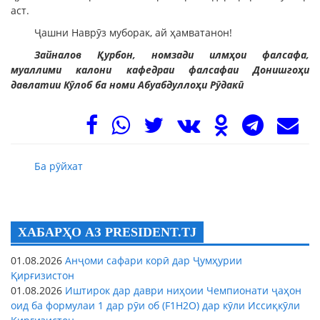
аст.
Ҷашни Наврӯз муборак, ай ҳамватанон!
Зайналов Қурбон, номзади илмҳои фалсафа,
муаллими калони кафедраи фалсафаи Донишгоҳи
давлатии Кӯлоб ба номи Абуабдуллоҳи Рӯдакӣ
Ба рӯйхат
ХАБАРҲО АЗ PRESIDENT.TJ
01.08.2026
Анҷоми сафари корӣ дар Ҷумҳурии
Қирғизистон
01.08.2026
Иштирок дар даври ниҳоии Чемпионати ҷаҳон
оид ба формулаи 1 дар рӯи об (F1H2O) дар кӯли Иссиқкӯли