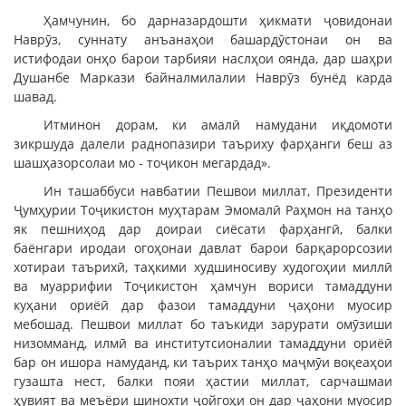
Ҳамчунин, бо дарназардошти ҳикмати ҷовидонаи
Наврӯз, суннату анъанаҳои башардӯстонаи он ва
истифодаи онҳо барои тарбияи наслҳои оянда, дар шаҳри
Душанбе Маркази байналмилалии Наврӯз бунёд карда
шавад.
Итминон дорам, ки амалӣ намудани иқдомоти
зикршуда далели раднопазири таъриху фарҳанги беш аз
шашҳазорсолаи мо - тоҷикон мегардад».
Ин ташаббуси навбатии Пешвои миллат, Президенти
Ҷумҳурии Тоҷикистон муҳтарам Эмомалӣ Раҳмон на танҳо
як пешниҳод дар доираи сиёсати фарҳангӣ, балки
баёнгари иродаи огоҳонаи давлат барои барқарорсозии
хотираи таърихӣ, таҳкими худшиносиву худогоҳии миллӣ
ва муаррифии Тоҷикистон ҳамчун вориси тамаддуни
куҳани ориёӣ дар фазои тамаддуни ҷаҳони муосир
мебошад. Пешвои миллат бо таъкиди зарурати омӯзиши
низомманд, илмӣ ва институтсионалии тамаддуни ориёӣ
бар он ишора намуданд, ки таърих танҳо маҷмӯи воқеаҳои
гузашта нест, балки пояи ҳастии миллат, сарчашмаи
ҳувият ва меъёри шинохти ҷойгоҳи он дар ҷаҳони муосир