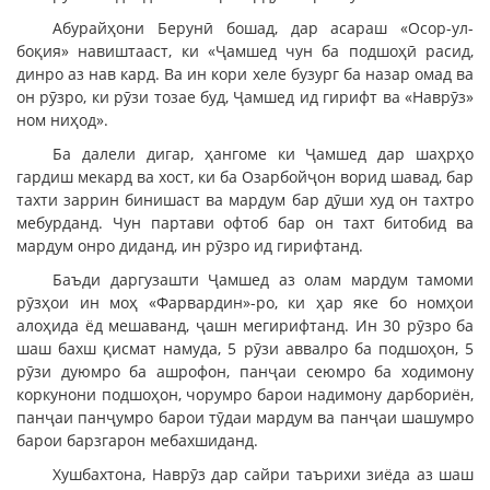
Абурайҳони Берунӣ бошад, дар асараш «Осор-ул-
боқия» навиштааст, ки «Ҷамшед чун ба подшоҳӣ расид,
динро аз нав кард. Ва ин кори хеле бузург ба назар омад ва
он рӯзро, ки рӯзи тозае буд, Ҷамшед ид гирифт ва «Наврӯз»
ном ниҳод».
Ба далели дигар, ҳангоме ки Ҷамшед дар шаҳрҳо
гардиш мекард ва хост, ки ба Озарбойҷон ворид шавад, бар
тахти заррин бинишаст ва мардум бар дӯши худ он тахтро
мебурданд. Чун партави офтоб бар он тахт битобид ва
мардум онро диданд, ин рӯзро ид гирифтанд.
Баъди даргузашти Ҷамшед аз олам мардум тамоми
рӯзҳои ин моҳ «Фарвардин»-ро, ки ҳар яке бо номҳои
алоҳида ёд мешаванд, ҷашн мегирифтанд. Ин 30 рӯзро ба
шаш бахш қисмат намуда, 5 рӯзи аввалро ба подшоҳон, 5
рӯзи дуюмро ба ашрофон, панҷаи сеюмро ба ходимону
коркунони подшоҳон, чорумро барои надимону дарбориён,
панҷаи панҷумро барои тӯдаи мардум ва панҷаи шашумро
барои барзгарон мебахшиданд.
Хушбахтона, Наврӯз дар сайри таърихи зиёда аз шаш