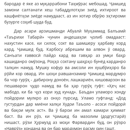
бародар ё яке аз муқаррабони Таҳмӯрас мебошад. Ҷамшед
замони салтанати хеш табаддулотҳои зиёд, ихтироот ва
кашфиётҳои зиёде намудааст, аз ин хотир обрӯю эҳтироми
бузурге соҳиб шуда буд.
Дар асари арзишманди Абуалӣ Муҳаммад Балъамӣ
«Таърихи Табарӣ» чунин андешаҳои ҷолиб омадааст:
нахустин касе, ки силоҳ сохт ва шамшеру ҳарбаву корд
кард, Ҷамшед буд. Карбосу абрешим ва алвон ӯ овард.
Санъати ғаввосӣ пайдо кард ва гавҳар аз умқи баҳр
кашиданро омӯзонд. Роҳҳо сохтану шаҳрҳо бунёд карданро
талқин намуд. Мушку кофур ва амсоли ин хушбӯиҳоро ба
рӯйи кор овард. Ин шоҳи равшанзамир Ҷамшед мардумро
ба чор гурӯҳ - дабирону доноён, лашкариён, кишоварзон ва
пешаварон ҷудо намуд ва ба ҳар гурӯҳ гуфт: «Ҳеҷ кас
мабодо, ки ба ҷуз кори худ кунад». Баъдан уламоро хонду
пойдории мулкро аз онҳо пурсид. Уламо гуфтанд: «Дод
густурдан дар миёни халқи Худои Таъоло - асоси пойдорӣ
ва бақои мулк аст». Ва ӯ барои ин амал камари ҳиммат
баст. Ва ин рӯз, ки Ҷамшед ба мазолим (додгустарӣ)
нишаст, рӯзи Ҳурмузд аз моҳи Фарвардин буд, он рӯзро
«Наврӯз» хонданд ва он бар мардумон расму оин гашт.