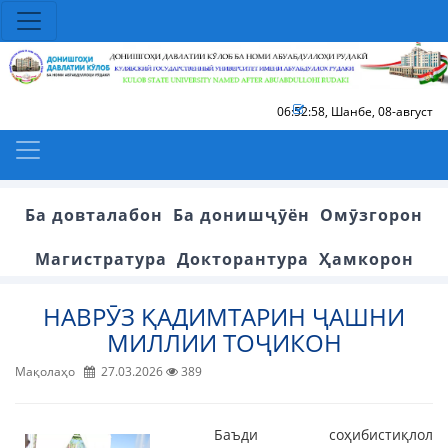
06:52:58
,
Шанбе, 08-август
Ба довталабон
Ба донишҷӯён
Омӯзгорон
Магистратура
Докторантура
Ҳамкорон
НАВРӮЗ ҚАДИМТАРИН ҶАШНИ
МИЛЛИИ ТОҶИКОН
Мақолаҳо
27.03.2026
389
Баъди соҳибистиқлол