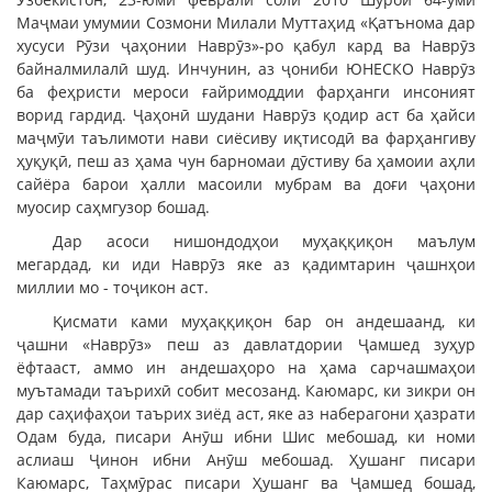
Маҷмаи умумии Созмони Милали Муттаҳид «Қатънома дар
хусуси Рӯзи ҷаҳонии Наврӯз»-ро қабул кард ва Наврӯз
байналмилалӣ шуд. Инчунин, аз ҷониби ЮНЕСКО Наврӯз
ба феҳристи мероси ғайримоддии фарҳанги инсоният
ворид гардид. Ҷаҳонӣ шудани Наврӯз қодир аст ба ҳайси
маҷмӯи таълимоти нави сиёсиву иқтисодӣ ва фарҳангиву
ҳуқуқӣ, пеш аз ҳама чун барномаи дӯстиву ба ҳамоии аҳли
сайёра барои ҳалли масоили мубрам ва доғи ҷаҳони
муосир саҳмгузор бошад.
Дар асоси нишондодҳои муҳаққиқон маълум
мегардад, ки иди Наврӯз яке аз қадимтарин ҷашнҳои
миллии мо - тоҷикон аст.
Қисмати ками муҳаққиқон бар он андешаанд, ки
ҷашни «Наврӯз» пеш аз давлатдории Ҷамшед зуҳур
ёфтааст, аммо ин андешаҳоро на ҳама сарчашмаҳои
муътамади таърихӣ собит месозанд. Каюмарс, ки зикри он
дар саҳифаҳои таърих зиёд аст, яке аз наберагони ҳазрати
Одам буда, писари Анӯш ибни Шис мебошад, ки номи
аслиаш Ҷинон ибни Анӯш мебошад. Ҳушанг писари
Каюмарс, Таҳмӯрас писари Ҳушанг ва Ҷамшед бошад,