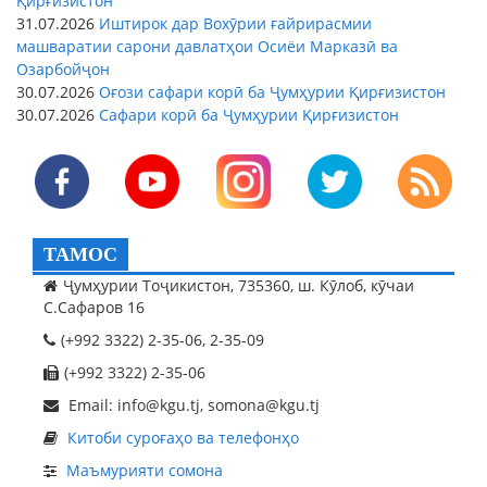
Қирғизистон
31.07.2026
Иштирок дар Вохӯрии ғайрирасмии
машваратии сарони давлатҳои Осиёи Марказӣ ва
Озарбойҷон
30.07.2026
Оғози сафари корӣ ба Ҷумҳурии Қирғизистон
30.07.2026
Сафари корӣ ба Ҷумҳурии Қирғизистон
ТАМОС
Ҷумҳурии Тоҷикистон, 735360, ш. Кӯлоб, кӯчаи
С.Сафаров 16
(+992 3322) 2-35-06, 2-35-09
(+992 3322) 2-35-06
Email: info@kgu.tj, somona@kgu.tj
Китоби суроғаҳо ва телефонҳо
Маъмурияти сомона