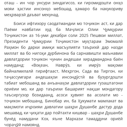
оташ - ин чор унсури зиндагисоз, ки гиромидошти онҳо
мояи ҳастии инсонҳо мебошад, ҳамаро ба накукориву
меҳрварзӣ даъват мекунад.
Боиси ифтихору саодатмандии мо тоҷикон аст, ки дар
Паёми навбатии худ ба Маҷлиси Олии Ҷумҳурии
Тоҷикистон аз 16-уми декабри соли 2025 Пешвои миллат,
Президенти Ҷумҳурии Тоҷикистон муҳтарам Эмомалӣ
Раҳмон бо дарки амиқи масъулияти таърихӣ дар назди
миллат ва бо нигоҳи дурбинона ба сарнавишти маънавии
давлатдории тоҷикон чунин андешаи хирадмандона баён
намуданд: «Воқеан, Наврӯз, ки имрӯз мақоми
байналмилалӣ гирифтааст, Меҳргон, Сада ва Тиргон, ки
таҷассумгари андешаҳои инсондӯстӣ ва бузургдошти
табиат мебошанд ва анъанаҳои давлатдории гузаштагони
ориёии мо, ки дар таърихи башарият нақши мондагору
таъсиргузор бозидаанд, асоси ҳувият ва асолати мо -
тоҷикон мебошанд. Бинобар ин, ба Ҳукумати мамлакат ва
мақомоти иҷроияи давлатии шаҳри Душанбе дастур дода
мешавад, ки ҷиҳати дар пойтахти кишвар - шаҳри Душанбе
бунёд намудани Кох, яъне Маркази тамаддуни ориёӣ
чораҷӯӣ намоянд.