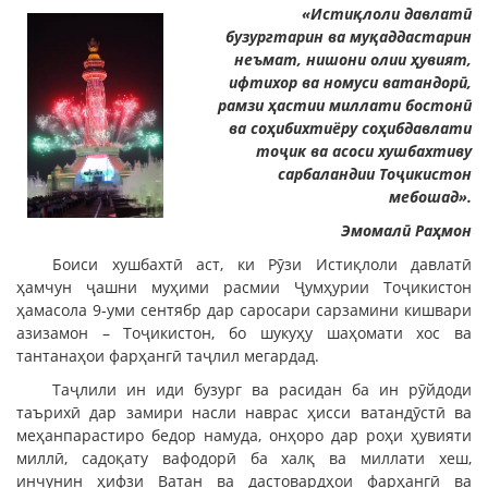
«Истиқлоли давлатӣ
бузургтарин ва муқаддастарин
неъмат, нишони олии ҳувият,
ифтихор ва номуси ватандорӣ,
рамзи ҳастии миллати бостонӣ
ва соҳибихтиёру соҳибдавлати
тоҷик ва асоси хушбахтиву
сарбаландии Тоҷикистон
мебошад».
Эмомалӣ Раҳмон
Боиси хушбахтӣ аст, ки Рӯзи Истиқлоли давлатӣ
ҳамчун ҷашни муҳими расмии Ҷумҳурии Тоҷикистон
ҳамасола 9-уми сентябр дар саросари сарзамини кишвари
азизамон – Тоҷикистон, бо шукуҳу шаҳомати хос ва
тантанаҳои фарҳангӣ таҷлил мегардад.
Таҷлили ин иди бузург ва расидан ба ин рӯйдоди
таърихӣ дар замири насли наврас ҳисси ватандӯстӣ ва
меҳанпарастиро бедор намуда, онҳоро дар роҳи ҳувияти
миллӣ, садоқату вафодорӣ ба халқ ва миллати хеш,
инчунин ҳифзи Ватан ва дастовардҳои фарҳангӣ ва