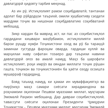
давлатдорӣ ҳидояту тарбия мекунад.
Аз ин рӯ, Истиқлолият рамзи соҳибдавлатӣ, тантанаи
адолат бар рӯйдодҳои таърихӣ, омили хушбахтиву саодати
мардуми тоҷик ва нишонаи соҳибдавлатию соҳибватанӣ
мебошад.
Зикр кардан ба маврид аст, ки пас аз соҳибистиқлол
гардидани кишвари маҳбубамон, истиқлолияти миллӣ
барои рушду нумӯи Тоҷикистони озод ва рӯ ба тараққӣ
заминаи густурда фароҳам оварда, гардиши куллӣ ва
марҳилаи наву сифатан тозаеро дар таърихи навини
давлатдорӣ оғоз ва амалӣ намуд. Маҳз ба шарофати
истиқлолият, роҳи имрӯз ва ояндаи миллати тоҷик рӯшан
гашта, тоҷикон ва тоҷикистониён ба ҳаёти озоду осоишта
мушарраф гардиданд.
Бояд таъкид намуд, ки ҳамаи ин муваффақиятҳо ва
пирӯзиҳо маҳз самари сиёсати хирадмандона ва
роҳнамоии оқилонаи Пешвои муаззами миллат, муҳтарам
Эмомалӣ Раҳмон мебошанд. Дар давраи соҳибистиқлолӣ,
тавассути сиёсати оқилонаи Президенти Ҷумҳурии
Тоҷикистон - Пешвои муаззами миллат муҳтарам Эмомалӣ