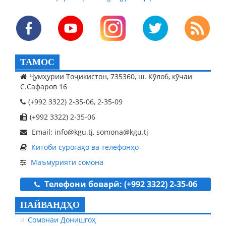
ТАМОС
Ҷумҳурии Тоҷикистон, 735360, ш. Кӯлоб, кӯчаи
С.Сафаров 16
(+992 3322) 2-35-06, 2-35-09
(+992 3322) 2-35-06
Email: info@kgu.tj, somona@kgu.tj
Китоби суроғаҳо ва телефонҳо
Маъмурияти сомона
Телефони боварӣ: (+992 3322) 2-35-06
ПАЙВАНДҲО
Сомонаи Донишгоҳ