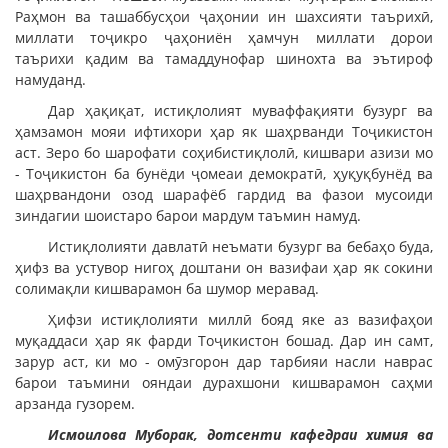
Раҳмон ва ташаббусҳои ҷаҳонии ин шахсияти таърихӣ,
миллати тоҷикро ҷаҳониён ҳамчун миллати дорои
таърихи қадим ва тамаддунофар шинохта ва эътироф
намуданд.
Дар ҳақиқат, истиқлолият муваффақияти бузург ва
ҳамзамон мояи ифтихори ҳар як шаҳрванди Тоҷикистон
аст. Зеро бо шарофати соҳибистиқлолӣ, кишвари азизи мо
- Тоҷикистон ба бунёди ҷомеаи демократӣ, ҳуқуқбунёд ва
шаҳрвандони озод шарафёб гардид ва фазои мусоиди
зиндагии шоистаро барои мардум таъмин намуд.
Истиқлолияти давлатӣ неъмати бузург ва бебаҳо буда,
ҳифз ва устувор нигоҳ доштани он вазифаи ҳар як сокини
солимақли кишварамон ба шумор меравад.
Ҳифзи истиқлолияти миллӣ бояд яке аз вазифаҳои
муқаддаси ҳар як фарди Тоҷикистон бошад. Дар ин самт,
зарур аст, ки мо - омӯзгорон дар тарбияи насли наврас
барои таъмини ояндаи дурахшони кишварамон саҳми
арзанда гузорем.
Исмоилова Муборак, дотсенти кафедраи химия ва