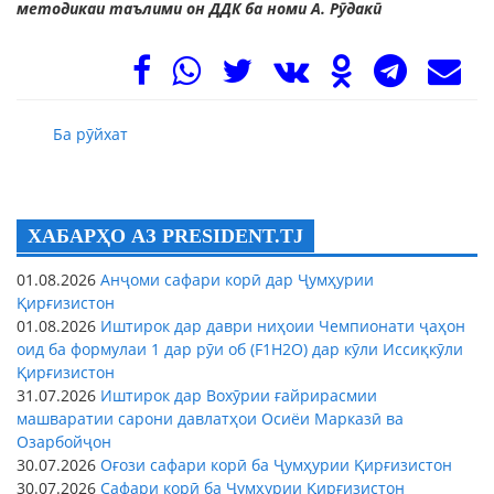
методикаи таълими он ДДК ба номи А. Рӯдакӣ
Ба рӯйхат
ХАБАРҲО АЗ PRESIDENT.TJ
01.08.2026
Анҷоми сафари корӣ дар Ҷумҳурии
Қирғизистон
01.08.2026
Иштирок дар даври ниҳоии Чемпионати ҷаҳон
оид ба формулаи 1 дар рӯи об (F1H2O) дар кӯли Иссиқкӯли
Қирғизистон
31.07.2026
Иштирок дар Вохӯрии ғайрирасмии
машваратии сарони давлатҳои Осиёи Марказӣ ва
Озарбойҷон
30.07.2026
Оғози сафари корӣ ба Ҷумҳурии Қирғизистон
30.07.2026
Сафари корӣ ба Ҷумҳурии Қирғизистон