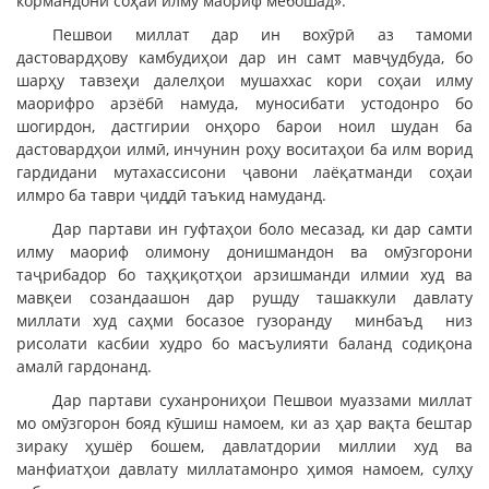
кормандони соҳаи илму маориф мебошад».
Пешвои миллат дар ин вохӯрӣ аз тамоми
дастовардҳову камбудиҳои дар ин самт мавҷудбуда, бо
шарҳу тавзеҳи далелҳои мушаххас кори соҳаи илму
маорифро арзёбӣ намуда, муносибати устодонро бо
шогирдон, дастгирии онҳоро барои ноил шудан ба
дастовардҳои илмӣ, инчунин роҳу воситаҳои ба илм ворид
гардидани мутахассисони ҷавони лаёқатманди соҳаи
илмро ба таври ҷиддӣ таъкид намуданд.
Дар партави ин гуфтаҳои боло месазад, ки дар самти
илму маориф олимону донишмандон ва омӯзгорони
таҷрибадор бо таҳқиқотҳои арзишманди илмии худ ва
мавқеи созандаашон дар рушду ташаккули давлату
миллати худ саҳми босазое гузоранду минбаъд низ
рисолати касбии худро бо масъулияти баланд содиқона
амалӣ гардонанд.
Дар партави суханрониҳои Пешвои муаззами миллат
мо омӯзгорон бояд кӯшиш намоем, ки аз ҳар вақта бештар
зираку ҳушёр бошем, давлатдории миллии худ ва
манфиатҳои давлату миллатамонро ҳимоя намоем, сулҳу