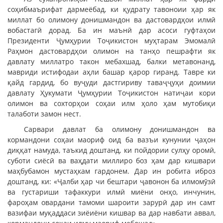
соҳибмаърифат дармеёбад, ки қудрату тавоноии ҳар як
миллат бо олимону донишмандон ва дастовардҳои илмӣ
вобастагӣ дорад. Ба ин маънӣ дар асоси гуфтаҳои
Президенти Ҷумҳурии Тоҷикистон муҳтарам Эмомалӣ
Раҳмон дастовардҳои олимон на танҳо пешрафти як
давлату миллатро такон мебахшад, балки метавонанд,
мавриди истифодаи аҳли башар қарор гиранд. Тавре ки
қайд гардид, бо вуҷуди дастгириву таваҷҷуҳи доимии
давлату Ҳукумати Ҷумҳурии Тоҷикистон натиҷаи кори
олимон ва сохторҳои соҳаи илм ҳоло ҳам мутобиқи
талаботи замон нест.
Сарвари давлат ба олимону донишмандон ва
кормандони соҳаи маориф оид ба вазъи кунунии ҷаҳон
диққат намуда, таъкид доштанд, ки пойдории сулҳу оромӣ,
суботи сиёсӣ ва ваҳдати миллиро боз ҳам дар кишвари
маҳбубамон мустаҳкам гардонем. Дар ин робита иброз
доштанд, ки: «Ҷалби ҳар чи бештари ҷавонон ба илмомӯзӣ
ва густариши тафаккури илмӣ миёни онҳо, инчунин,
фароҳам овардани тамоми шароити зарурӣ дар ин самт
вазифаи муқаддаси зиёиёни кишвар ва дар навбати аввал,