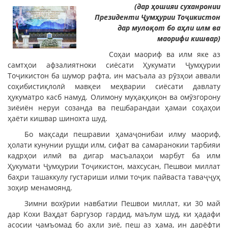
(дар ҳошияи суханронии
Президенти Ҷумҳурии Тоҷикистон
дар мулоқот бо аҳли илм ва
маорифи кишвар)
Соҳаи маориф ва илм яке аз
самтҳои афзалиятноки сиёсати Ҳукумати Ҷумҳурии
Тоҷикистон ба шумор рафта, ин масъала аз рӯзҳои аввали
соҳибистиқлолӣ мавқеи меҳварии сиёсати давлату
ҳукуматро касб намуд. Олимону муҳаққиқон ва омӯзгорону
зиёиён неруи созанда ва пешбарандаи ҳамаи соҳаҳои
ҳаёти кишвар шинохта шуд.
Бо мақсади пешравии ҳамаҷонибаи илму маориф,
ҳолати кунунии рушди илм, сифат ва самаранокии тарбияи
кадрҳои илмӣ ва дигар масъалаҳои марбут ба илм
Ҳукумати Ҷумҳурии Тоҷикистон, махсусан, Пешвои миллат
баҳри ташаккулу густариши илми тоҷик пайваста таваҷҷуҳ
зоҳир менамоянд.
Зимни вохӯрии навбатии Пешвои миллат, ки 30 май
дар Кохи Ваҳдат баргузор гардид, маълум шуд, ки ҳадафи
асосии ҷамъомад бо аҳли зиё, пеш аз ҳама, ин дарёфти