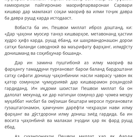
ғамхориҳои пайгиронаю маорифпарваронаи Сарвари
кишвар дар мамлакат соҳаи маориф ва илми тоҷик давра
ба давра рушд карда истодааст.
Вобаста ба ин, Пешвои миллат иброз доштанд, ки:
«Дар ҷаҳони муосир танҳо кишварҳое, метавонанд ҳастии
худро ҳифз карда, рушд ёбанд, ки шаҳрвандонашон дорои
сатҳи баланди саводнокӣ ва маърифату фарҳанг, илмдӯсту
донишманд ва соҳибҳунар бошанд».
Дар ин замина пуштибонӣ аз илму маориф ва
фарҳангу тамаддуни пурғановат барои баланд бардоштани
сатҳу сифати донишу ҷаҳонбинии насли наврасу ҷавон як
қатор озмунҳои ҷумҳуриявӣ дар кишварамон роҳандозӣ
гардиданд. Ин иқдоми шоистаи Пешвои миллат ба он
далолат мекунад, ки дар натиҷаи озмунҳо дар ҷомеа меҳру
муҳаббат нисбат ба омӯзиши бештари мероси пурғановати
гузаштагонамон, ҳамчунин дарёфти чеҳраҳои нави илму
фарҳанг ва дӯстдорони илму дониш зиёд гардида, ба ин
восита ҷаҳонбинӣ ва малакаи эҷодии ҳар як фард рушд
ёбад.
Аз суханрониҳои Пешвои миллат ҳар як фарди