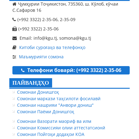
Ҷумҳурии Тоҷикистон, 735360, ш. Кӯлоб, кӯчаи
С.Сафаров 16
(+992 3322) 2-35-06, 2-35-09
(+992 3322) 2-35-06
Email: info@kgu.tj, somona@kgu.tj
Китоби суроғаҳо ва телефонҳо
Маъмурияти сомона
Телефони боварӣ: (+992 3322) 2-35-06
ПАЙВАНДҲО
Сомонаи Донишгоҳ
Сомонаи маркази таҳсилоти фосилавӣ
Сомонаи нашрияи "Анвори дониш"
Сомонаи Паёми Донишгоҳ
Сомонаи Вазорати маориф ва илм
Сомонаи Комиссияи олии аттестатсионӣ
Сомонаи Пойгоҳи додаҳои КОА