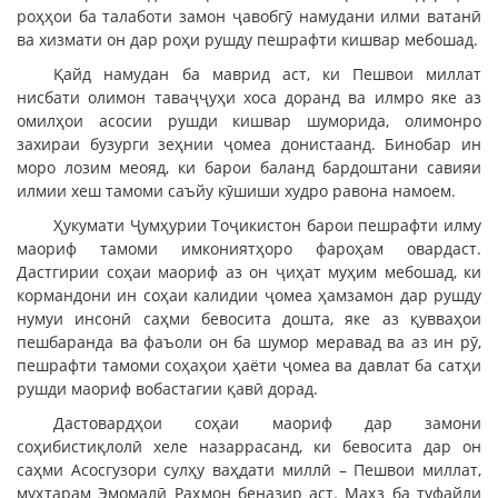
роҳҳои ба талаботи замон ҷавобгӯ намудани илми ватанӣ
ва хизмати он дар роҳи рушду пешрафти кишвар мебошад.
Қайд намудан ба маврид аст, ки Пешвои миллат
нисбати олимон таваҷҷуҳи хоса доранд ва илмро яке аз
омилҳои асосии рушди кишвар шуморида, олимонро
захираи бузурги зеҳнии ҷомеа донистаанд. Бинобар ин
моро лозим меояд, ки барои баланд бардоштани савияи
илмии хеш тамоми саъйу кӯшиши худро равона намоем.
Ҳукумати Ҷумҳурии Тоҷикистон барои пешрафти илму
маориф тамоми имкониятҳоро фароҳам овардаст.
Дастгирии соҳаи маориф аз он ҷиҳат муҳим мебошад, ки
кормандони ин соҳаи калидии ҷомеа ҳамзамон дар рушду
нумуи инсонӣ саҳми бевосита дошта, яке аз қувваҳои
пешбаранда ва фаъоли он ба шумор меравад ва аз ин рӯ,
пешрафти тамоми соҳаҳои ҳаёти ҷомеа ва давлат ба сатҳи
рушди маориф вобастагии қавӣ дорад.
Дастовардҳои соҳаи маориф дар замони
соҳибистиқлолӣ хеле назаррасанд, ки бевосита дар он
саҳми Асосгузори сулҳу ваҳдати миллӣ – Пешвои миллат,
муҳтарам Эмомалӣ Раҳмон беназир аст. Маҳз ба туфайли