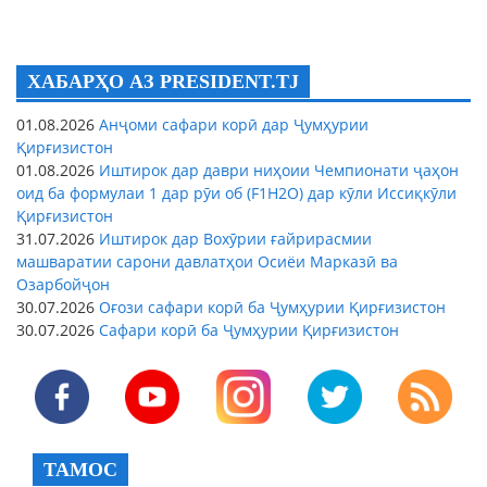
ХАБАРҲО АЗ PRESIDENT.TJ
01.08.2026
Анҷоми сафари корӣ дар Ҷумҳурии
Қирғизистон
01.08.2026
Иштирок дар даври ниҳоии Чемпионати ҷаҳон
оид ба формулаи 1 дар рӯи об (F1H2O) дар кӯли Иссиқкӯли
Қирғизистон
31.07.2026
Иштирок дар Вохӯрии ғайрирасмии
машваратии сарони давлатҳои Осиёи Марказӣ ва
Озарбойҷон
30.07.2026
Оғози сафари корӣ ба Ҷумҳурии Қирғизистон
30.07.2026
Сафари корӣ ба Ҷумҳурии Қирғизистон
ТАМОС