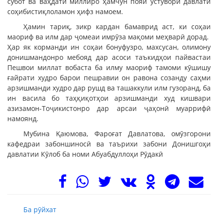
субот ва ваҳдати миллиро ҳамчун пояи устувори давлати
соҳибистиқлоламон ҳифз намоем.
Ҳамин тариқ, зикр кардан бамаврид аст, ки соҳаи
маориф ва илм дар ҷомеаи имрӯза мақоми меҳварӣ дорад.
Ҳар як корманди ин соҳаи бонуфузро, махсусан, олимону
донишмандонро мебояд дар асоси таъкидҳои пайвастаи
Пешвои миллат вобаста ба илму маориф тамоми кӯшишу
ғайрати худро барои пешравии он равона созанду саҳми
арзишманди худро дар рушд ва ташаккули илм гузоранд, ба
ин васила бо таҳқиқотҳои арзишманди худ кишвари
азизамон-Тоҷикистонро дар арсаи ҷаҳонӣ муаррифӣ
намоянд.
Мубина Қаюмова, Фароғат Давлатова, омӯзгорони
кафедраи забоншиносӣ ва таърихи забони Донишгоҳи
давлатии Кӯлоб ба номи Абуабдуллоҳи Рӯдакӣ
Ба рӯйхат