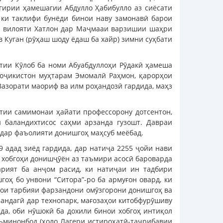
гирии ҳамешагии Абдулло Ҳабибулло аз сиёсати
 ки таклифи бунёди бинои наву замонавӣ барои
и вилояти Хатлон дар Маҷмааи варзишии шаҳри
в Куган (рӯҳаш шоду ёдаш ба хайр) зимни суҳбати
тии Кӯлоб ба номи Абуабдуллоҳи Рӯдакӣ ҳамеша
Тоҷикистон муҳтарам Эмомалӣ Раҳмон, қарорҳои
Вазорати маориф ва илм роҳандозӣ гардида, маҳз
стии самимонаи ҳайати профессорону дотсентон,
 баландихтисос саҳми арзанда гузошт. Давраи
 дар фаъолияти донишгоҳ маҳсуб меёбад.
 адад зиёд гардида, дар натиҷа 2255 ҷойи нави
а хобгоҳи донишҷӯён аз таъмири асосӣ бароварда
рият ба анҷом расид, ки натиҷаи ин тадбири
оҳ бо унвони “Ситора”-ро ба армуғон овард, ки
рои тарбияи фарзандони омӯзгорони донишгоҳ ва
зандагӣ дар технопарк, мағозаҳои китобфурӯшиву
да, оби нӯшокӣ ба дохили бинои хобгоҳ интиқол
уъминонбод (ҳоло Лагери истироҳатӣ-таҷрибавии