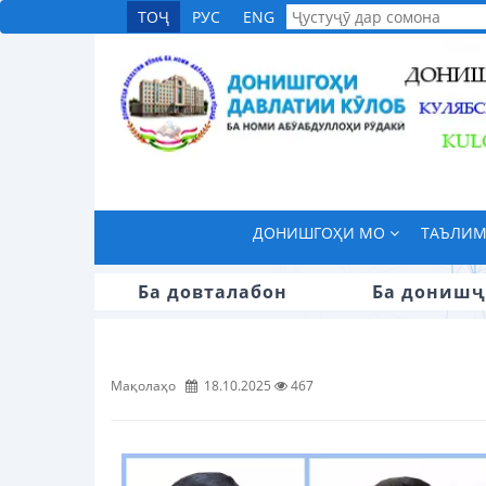
ТОҶ
РУС
ENG
ДОНИШГОҲИ МО
ТАЪЛИ
Ба довталабон
Ба донишҷ
Мақолаҳо
18.10.2025
467