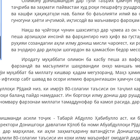
Олимону донишмандон дар тӯли таърих ҳамчун ну
таҷриба ва заҳмати пайвастаи худ роҳи пешрафту рушдро
ва кашфи ҳақиқатҳои нав, балки бо фаъолияти илмӣ ва 
гуногуни ҳаёти иҷтимоӣ, иқтисодӣ ва маънавиро фароҳам
Нақш ва ҷойгоҳи чунин шахсиятҳо дар ҷомеа аз он ҷи
пеша арзишҳои инсонӣ ва фарҳангиро низ ҳифз ва густа
руҳияи созандагии аҳли илму дониш мисли чароғест, ки 
ва эҷодиро дар дилҳои шогирдон ва ҳамкасбон бедор месо
Иродату муҳаббати олимон ба касбу пеша аз вафо
фарзандӣ ва масъулияти шаҳрвандии онҳо маншаъ ме
рӯи муҳаббат ба миллату кишвар қадам мегузоранд. Маҳз ҳам
о ифтихор сабт шавад ва осори илмию фарҳангиашон ҳамчун са
ллоҳи Рӯдакӣ низ, ки имрӯз 80-солагии таъсиси он таҷлил ка
оҳи баланд пайдо намудааст. Ин боргоҳи илму дониш дар руш
номвару фарзонаи миллати тамаддунофар ба камол расида, дар р
нишманди асили тоҷик - Табарӣ Абдулло Ҳабибулло аст, ки 
ектори Донишгоҳи давлатии Кӯлоб ба номи Абуабдуллоҳи Рӯдак
, дар марҳилае, ки аҳли заҳматқарину ватандӯсти Донишгоҳ
ҷлили 80-солагии таъсиси ин кохи илму маърифат омодагӣ дида