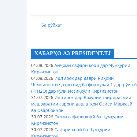
Ба рӯйхат
ХАБАРҲО АЗ PRESIDENT.TJ
01.08.2026
Анҷоми сафари корӣ дар Ҷумҳурии
Қирғизистон
01.08.2026
Иштирок дар даври ниҳоии
Чемпионати ҷаҳон оид ба формулаи 1 дар рӯи об
(F1H2O) дар кӯли Иссиқкӯли Қирғизистон
31.07.2026
Иштирок дар Вохӯрии ғайрирасмии
машваратии сарони давлатҳои Осиёи Марказӣ
ва Озарбойҷон
30.07.2026
Оғози сафари корӣ ба Ҷумҳурии
Қирғизистон
30.07.2026
Сафари корӣ ба Ҷумҳурии
Қирғизистон