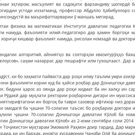
онаи эҳтиром, масъулият ва садоқати фарзандиву шогирдӣ б
огирдии устоди иззатманд, профессор Абдулло Ҳабибуллоро с
и инсондустӣ ва маърифатпарварии ӯ маншаъ мегирад.
лтаи физика ва математикаи Институти давлатии педагогии 
атм намуда, фаъолияти илмӣ-педагогиро дар ҳамин боргоҳи м
 хориҷи кишвар фаъолият намуда, рисолаи номзадӣ ва доктори
ндагии алгоритмӣ, айниятҳо ва сохторҳои квазигурӯҳҳо бах
Белоусов», саҳми назаррас дар пешрафти илм гузоштааст. Дар 
дӯст, ки бо заҳмати пайваста дар роҳи илму таълим умри азизр
рони фаъолияти кории худ ба ҳайси роҳбар дар Донишгоҳи дав
ғ, бидуни ҳарос аз оянда дар роҳи хидмат ба ин халқу ин са
и Рӯдакӣ дар муҳлати ректории роҳбарони дигари ин муасси
иятгирифтагони ин боргоҳ ба таври сазовор ифтихор низ доран
и омодагӣ ба ҷашни 70-солагии таъсис бо роҳбарии доктори 
Таҷлили ҷашни 70-солагии Донишгоҳи давлатии Кӯлоб ба ном
гии Донишгоҳи давлатии Кӯлоб» аз 2-юми сентябри соли 2014 
 Тоҷикистон муҳтарам Эмомалӣ Раҳмон доир гардид. Дар марк
рдид, ки ин барҳақ, инояти хусравонии Ҷаноби Олӣ ба донишҷӯ