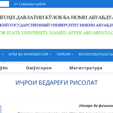
Сомонаи қаблӣ
М
ИЛМ ВА ИННОВАТСИЯ
ТАРБИЯ
МУНОСИБАТҲОИ 
ӯён
Омӯзгорон
Магистратура
ИҶРОИ БЕДАРЕҒИ РИСОЛАТ
(Назаре ба фаъоли