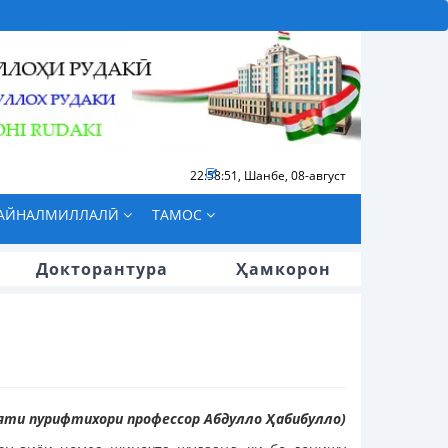
22:58:52
,
Шанбе, 08-август
БАЙНАЛМИЛЛАЛӢ
ТАМОС
Докторантура
Ҳамкорон
яти пурифтихори профессор Абдулло Ҳабибулло)