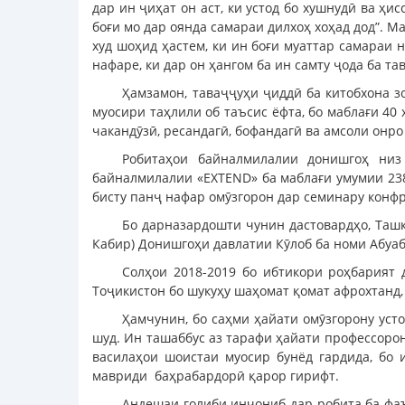
дар ин ҷиҳат он аст, ки устод бо хушнудӣ ва ҳи
боғи мо дар оянда самараи дилхоҳ хоҳад дод”. 
худ шоҳид ҳастем, ки ин боғи муаттар самараи 
нафаре, ки дар он ҳангом ба ин самту ҷода ба та
Ҳамзамон, таваҷҷуҳи ҷиддӣ ба китобхона з
муосири таҳлили об таъсис ёфта, бо маблағи 40
чакандӯзӣ, ресандагӣ, бофандагӣ ва амсоли онр
Робитаҳои байналмилалии донишгоҳ низ
байналмилалии «EXTEND» ба маблағи умумии 238 
бисту панҷ нафар омӯзгорон дар семинару конф
Бо дарназардошти чунин дастовардҳо, Та
Кабир) Донишгоҳи давлатии Кӯлоб ба номи Абуа
Солҳои 2018-2019 бо ибтикори роҳбарият
Тоҷикистон бо шукуҳу шаҳомат қомат афрохтанд,
Ҳамчунин, бо саҳми ҳайати омӯзгорону уст
шуд. Ин ташаббус аз тарафи ҳайати профессорон
василаҳои шоистаи муосир бунёд гардида, бо
мавриди баҳрабардорӣ қарор гирифт.
Андешаи ғолиби инҷониб дар робита ба фаъ