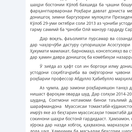
шаҳри бостонии Кӯлоб бахшида ба ҷашни бошук
фарҳангпарваронаи Роҳбари давлат дониста ме
донишгоҳ зимни баргузории мулоқоти Президе
Кӯлоб 29-уми октябри соли 2013 аз ҷониби устод
гарму самимӣ ба Ҷаноби Олӣ манзур гардиду Са
Дар воқеъ, фаъолияти пурсамар ва созанд
дар чаҳорчӯби дастуру супоришҳои Асосгузори
Ҳукумати мамлакат, барномаҳо, консепсияҳо ва 
дар ҳамин давра донишгоҳ ба комёбиҳои назарра
Ӯ зиёда аз ҳафт сол ин боргоҳи илму дони
устодони соҳибтаҷриба ва омӯзгорони ҷавони
роҳбарии профессор Абдулло Ҳабибулло марҳила
Аз ҷумла, дар замони роҳбарияшон танҳо д
нишаст фароҳам оварда шуд. Дар солҳои 2014-20
шуданд. Сохтмони нотамоми бинои таълимӣ д
шарафмандона Муассисаи томактабӣ-кӯдакистон 
имрӯз яке аз беҳтарин муассисаҳои томактабӣ 
сокинони шаҳри бостонӣ гардидааст. Ҳамзамон, 
хӯрока дар назди хобгоҳ, қаҳвахона, марказҳо
дода шуд. Ҳамчунин ба масъалаи беҳсозии шаро