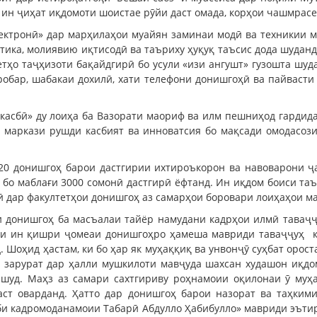
р ин ҷиҳат иқдомоти шоистае рӯйи даст омада, корҳои чашмрасе
ктронӣ» дар марҳилаҳои муайян заминаи модӣ ва техникии му
матика, молиявию иқтисодӣ ва таъриху ҳуқуқ таъсис дода шуда
тҳо таҷҳизоти бақайдгирӣ бо усули «изи ангушт» гузошта шуд
робар, шабакаи дохилӣ, хати телефони донишгоҳӣ ва пайвасти
касбӣ» ду лоиҳа ба Вазорати маориф ва илм пешниҳод гардида
 маркази рушди касбият ва инноватсия бо мақсади омодасоз
020 донишгоҳ барои дастгирии ихтироъкорон ва навоварони ҷ
ом бо маблағи 3000 сомонӣ дастгирӣ ёфтанд. Ин иқдом боиси т
ӣ дар факултетҳои донишгоҳ аз самарҳои боровари лоиҳаҳои ма
и донишгоҳ ба масъалаи тайёр намудани кадрҳои илмӣ таваҷҷ
рии ин қишри ҷомеаи донишгоҳро ҳамеша мавриди таваҷҷуҳ қ
 Шоҳид ҳастам, ки бо ҳар як муҳаққиқ ва унвонҷӯ суҳбат орос
 зарурат дар ҳалли мушкилоти мавҷуда шахсан худашон иқдом
шуд. Маҳз аз самари сахтгириву роҳнамоии оқилонаи ӯ муҳ
аст оварданд. Ҳатто дар донишгоҳ барои назорат ва таҳки
аби кадромоданамоии Табарӣ Абдулло Ҳабибулло» мавриди эъти