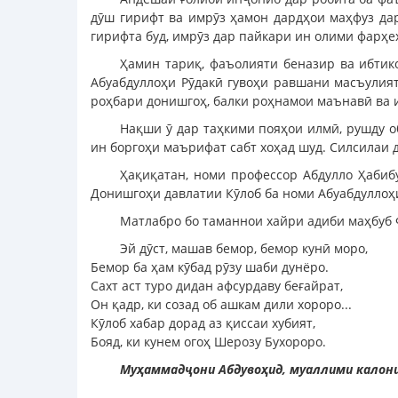
дӯш гирифт ва имрӯз ҳамон дардҳои маҳфуз дар
гирифта буд, имрӯз дар пайкари ин олими фарҳе
Ҳамин тариқ, фаъолияти беназир ва ибтик
Абуабдуллоҳи Рӯдакӣ гувоҳи равшани масъулия
роҳбари донишгоҳ, балки роҳнамои маънавӣ ва 
Нақши ӯ дар таҳкими пояҳои илмӣ, рушду о
ин боргоҳи маърифат сабт хоҳад шуд. Силсилаи
Ҳақиқатан, номи профессор Абдулло Ҳабиб
Донишгоҳи давлатии Кӯлоб ба номи Абуабдуллоҳи
Матлабро бо таманнои хайри адиби маҳбуб Ф
Эй дӯст, машав бемор, бемор кунӣ моро,
Бемор ба ҳам кӯбад рӯзу шаби дунёро.
Сахт аст туро дидан афсурдаву беғайрат,
Он қадр, ки созад об ашкам дили хороро...
Кӯлоб хабар дорад аз қиссаи хубият,
Бояд, ки кунем огоҳ Шерозу Бухороро.
Муҳаммадҷони Абдувоҳид, муаллими калони