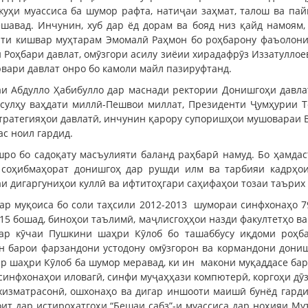
уҳи муассиса ба шумор рафта, натиҷаи заҳмат, талош ва пай
шавад. Инчунин, хуб дар ёд дорам ва бояд низ қайд намоям,
нти кишвар муҳтарам Эмомалӣ Раҳмон бо роҳбарону фаъолон
и Роҳбари давлат, омӯзгори асилу зиёии хирадафрӯз Иззатуллое
рвари давлат онро бо камоли майл пазируфтанд.
аи Абдулло Ҳабибулло дар маснади ректории Донишгоҳи давла
 сулҳу ваҳдати миллӣ-Пешвои миллат, Президенти Ҷумҳурии 
стратегияҳои давлатӣ, инчунин қарору супоришҳои мушовараи 
с ноил гардид.
шро бо садоқату масъулияти баланд раҳбарӣ намуд. Бо ҳамда
 соҳибмаҳорат донишгоҳ дар рушди илм ва тарбияи кадрҳои
и дигаргуниҳои куллӣ ва ифтитоҳгари саҳифаҳои тозаи таърих
ар муқоиса бо соли таҳсили 2012-2013 шумораи синфхонаҳо 79
15 бошад, биноҳои таълимӣ, маҷлисгоҳҳои назди факултетҳо в
ар кӯчаи Пушкини шаҳри Кӯлоб бо ташаббусу иқдоми роҳба
барои фарзандони устодону омӯзгорон ва кормандони донишг
дар шаҳри Кӯлоб ба шумор меравад, ки ин макони муқаддасе ба
синфхонаҳои иловагӣ, синфи муҷаҳҳази компютерӣ, коргоҳи дӯ
и хизматрасонӣ, ошхонаҳо ва дигар иншооти маишӣ бунёд гарди
ит дар истироҳатгоҳи “Бешаи сабз”-и муассиса дар ноҳияи М