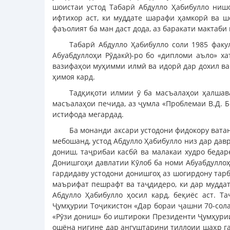
шоистаи устод Табарӣ Абдулло Ҳабибулло ниш
ифтихор аст, ки муддате шарафи ҳамкорӣ ва ш
фаъолият ба ман даст дода, аз баракати мактаб
Табарӣ Абдулло Ҳабибулло соли 1985 факу
Абуабдуллоҳи Рӯдакӣ)-ро бо «дипломи аъло» х
вазифаҳои муҳимми илмӣ ва идорӣ дар дохил ва
ҳимоя кард.
Тадқиқоти илмии ӯ ба масъалаҳои ҳалшава
масъалаҳои печида, аз ҷумла «Проблемаи В.Д. 
истифода мегардад.
Ба монанди аксари устодони фидокору ватан
мебошанд, устод Абдулло Ҳабибулло низ дар дав
дониш, таҷрибаи касбӣ ва малакаи худро бедаре
Донишгоҳи давлатии Кӯлоб ба номи Абуабдуллоҳ
гардидаву устодони донишгоҳ аз шогирдону тарб
маърифат пешрафт ва таҷдидеро, ки дар муддат
Абдулло Ҳабибулло ҳосил кард, беқиёс аст. 
Ҷумҳурии Тоҷикистон «Дар бораи ҷашни 70-сола
«Рӯзи дониш» бо иштироки Президенти Ҷумҳурии
ошёна нигине дар ангуштарини тиллоии шаҳр га