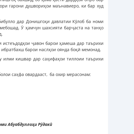
бори гарони душвориҳои маънавиеро, ки бар худ
бибулло дар Донишгоҳи давлатии Кӯлоб ба номи
мебошад. Ӯ ҳамчун шахсияти барҷаста на танҳо
д.
ии истеъдодҳои ҷавон барои ҳамеша дар таърихи
 ибратбахш барои наслҳои оянда боқӣ мемонад.
фу илми кишвар дар саҳифаҳои тиллоии таърихи
болои саҳфа овардааст, ба охир мерасонам:
ми Абуабдуллоҳи Рӯдакӣ