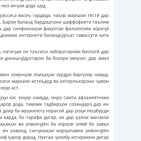
 низ анҷом дода шуд.
ассиса васеъ гардида, чаҳор маркази тестӣ дар
нд. Барои баланд бардоштани шаффофияти таълим
а, дар синфхонаҳои факултаи филологияи хориҷӣ
 доимии интернети баландсуръат тавассути хати
, натиҷаи он таъсиси лабораторияи биологӣ дар
ии донишҷӯдухтарон ба бозори меҳнат, дар амал
авон озмунҳои лоиҳаҳои хурдро баргузор намуд.
аъсиси маркази истеъдод ва ихтироъкорони ҷавон
зкур аст.
уҳи хос зоҳир намуда, онро самти афзалиятноки
арор дода, тамоми тадбирҳои созандаро дар ин
та доир ба мушкилоту норасоӣ дар роҳи пешбурди
 карда, бо тарафи дигар, ки дар ҳалли масоили
аққиқон ва унвонҷӯён ба корҳои илмӣ бо завқи
ми ин раванд, санҷишҳои марҳилавии унвонҷӯён
роф қарор дорад. Нуктаи ҷолибу хотирмони дигар