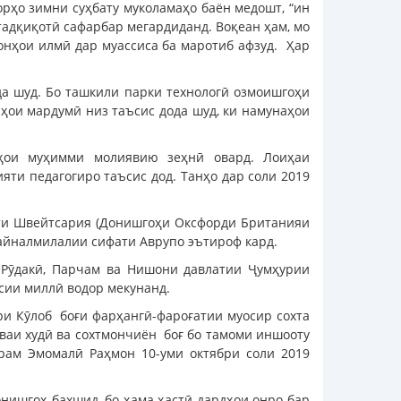
борҳо зимни суҳбату муколамаҳо баён медошт, “ин
тадқиқотӣ сафарбар мегардиданд. Воқеан ҳам, мо
вонҳои илмӣ дар муассиса ба маротиб афзуд. Ҳар
да шуд. Бо ташкили парки технологӣ озмоишгоҳи
рҳои мардумӣ низ таъсис дода шуд, ки намунаҳои
дҳои муҳимми молиявию зеҳнӣ овард. Лоиҳаи
яти педагогиро таъсис дод. Танҳо дар соли 2019
ути Швейтсария (Донишгоҳи Оксфорди Британияи
айналмилалии сифати Аврупо эътироф кард.
 Рӯдакӣ, Парчам ва Нишони давлатии Ҷумҳурии
сии миллӣ водор мекунанд.
ри Кӯлоб боғи фарҳангӣ-фароғатии муосир сохта
вваи худӣ ва сохтмончиён боғ бо тамоми иншооту
рам Эмомалӣ Раҳмон 10-уми октябри соли 2019
онишгоҳ бахшид, бо ҳама ҳастӣ дардҳои онро бар