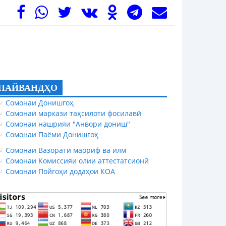
ПАЙВАНДҲО
Сомонаи Донишгоҳ
Сомонаи маркази таҳсилоти фосилавӣ
Сомонаи нашрияи "Анвори дониш"
Сомонаи Паёми Донишгоҳ
Сомонаи Вазорати маориф ва илм
Сомонаи Комиссияи олии аттестатсионӣ
Сомонаи Пойгоҳи додаҳои КОА