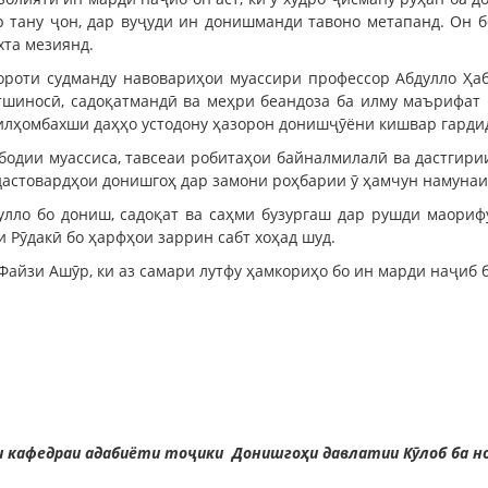
 тану ҷон, дар вуҷуди ин донишманди тавоно метапанд. Он 
хта мезиянд.
ороти судманду навовариҳои муассири профессор Абдулло Ҳа
тшиносӣ, садоқатмандӣ ва меҳри беандоза ба илму маърифат 
илҳомбахши даҳҳо устодону ҳазорон донишҷӯёни кишвар гарди
бодии муассиса, тавсеаи робитаҳои байналмилалӣ ва дастгир
 дастовардҳои донишгоҳ дар замони роҳбарии ӯ ҳамчун намунаи
улло бо дониш, садоқат ва саҳми бузургаш дар рушди маори
 Рӯдакӣ бо ҳарфҳои заррин сабт хоҳад шуд.
айзи Ашӯр, ки аз самари лутфу ҳамкориҳо бо ин марди наҷиб 
 кафедраи адабиёти тоҷики Донишгоҳи давлатии Кӯлоб ба но