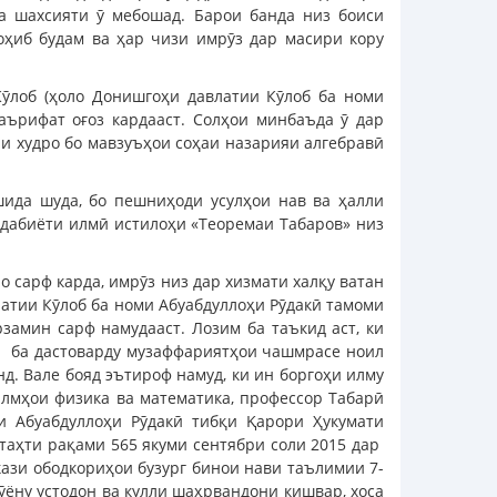
а шахсияти ӯ мебошад. Барои банда низ боиси
оҳиб будам ва ҳар чизи имрӯз дар масири кору
Кӯлоб (ҳоло Донишгоҳи давлатии Кӯлоб ба номи
аърифат оғоз кардааст. Солҳои минбаъда ӯ дар
и худро бо мавзуъҳои соҳаи назарияи алгебравӣ
шида шуда, бо пешниҳоди усулҳои нав ва ҳалли
адабиёти илмӣ истилоҳи «Теоремаи Табаров» низ
о сарф карда, имрӯз низ дар хизмати халқу ватан
латии Кӯлоб ба номи Абуабдуллоҳи Рӯдакӣ тамоми
рзамин сарф намудааст. Лозим ба таъкид аст, ки
са ба дастоварду музаффариятҳои чашмрасе ноил
д. Вале бояд эътироф намуд, ки ин боргоҳи илму
илмҳои физика ва математика, профессор Табарӣ
и Абуабдуллоҳи Рӯдакӣ тибқи Қарори Ҳукумати
таҳти рақами 565 якуми сентябри соли 2015 дар
ази ободкориҳои бузург бинои нави таълимии 7-
ёну устодон ва кулли шаҳрвандони кишвар, хоса