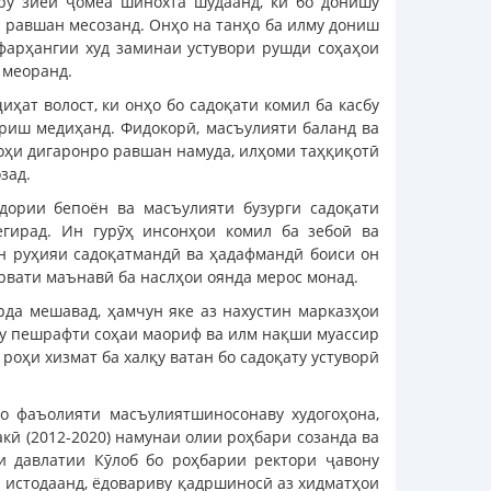
ру зиёи ҷомеа шинохта шудаанд, ки бо донишу
 равшан месозанд. Онҳо на танҳо ба илму дониш
фарҳангии худ заминаи устувори рушди соҳаҳои
 меоранд.
ҳат волост, ки онҳо бо садоқати комил ба касбу
риш медиҳанд. Фидокорӣ, масъулияти баланд ва
роҳи дигаронро равшан намуда, илҳоми таҳқиқотӣ
зад.
дории бепоён ва масъулияти бузурги садоқати
гирад. Ин гурӯҳ инсонҳои комил ба зебоӣ ва
ин руҳияи садоқатмандӣ ва ҳадафмандӣ боиси он
рвати маънавӣ ба наслҳои оянда мерос монад.
рда мешавад, ҳамчун яке аз нахустин марказҳои
ду пешрафти соҳаи маориф ва илм нақши муассир
оҳи хизмат ба халқу ватан бо садоқату устуворӣ
бо фаъолияти масъулиятшиносонаву худогоҳона,
ӣ (2012-2020) намунаи олии роҳбари созанда ва
и давлатии Кӯлоб бо роҳбарии ректори ҷавону
 истодаанд, ёдовариву қадршиносӣ аз хидматҳои