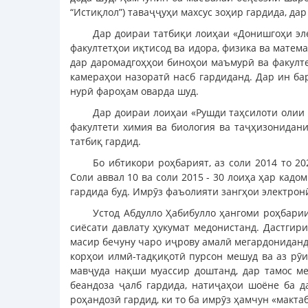
“Истиқлол”) таваҷҷуҳи махсус зоҳир гардида, да
Дар доираи татбиқи лоиҳаи «Донишгоҳи эле
факултетҳои иқтисод ва идора, физика ва мате
дар даромадгоҳҳои биноҳои маъмурӣ ва факулте
камераҳои назоратӣ насб гардиданд. Дар ин ба
нурӣ фароҳам оварда шуд.
Дар доираи лоиҳаи «Рушди таҳсилоти олии 
факултети химия ва биология ва таҷҳизонидани
татбиқ гардид.
Бо ибтикори роҳбарият, аз соли 2014 то 2
Соли аввал 10 ва соли 2015 - 30 лоиҳа ҳар кад
гардида буд. Имрӯз фаъолияти зангҳои электрон
Устод Абдулло Ҳабибулло ҳангоми роҳбари
сиёсати давлату ҳукумат медонистанд. Дастги
масир бечуну чаро иҷрову амалӣ мегардониданд.
корҳои илмӣ-тадқиқотӣ пурсон мешуд ва аз рӯи
мавҷуда нақши муассир доштанд, дар тамос ме
беандоза ҷалб гардида, натиҷаҳои шоёне ба д
роҳандозӣ гардид, ки то ба имрӯз ҳамчун «макт