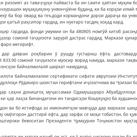
сси ризоият аз таваҷҷуҳи пайваста ба ин самти ҳаётан муҳим 
Манзурашон муҳаққиқону унвонҷӯёне буданд, ки ба корҳои илмӣ-
некӯ ба бор овард ва теъдоди кормандони дорои дараҷа ва ун
ври қатъӣ раҳсипор гардид, ин нуктаро тасдиқ хоҳад кард.
оҳир гардида, фонди умумии он ба 480805 номгӯй китоб расон
 ҳазор сомонӣ таҷҳизоти зарурӣ дастрас гардид. Маркази ҳуна
о фаро мегирифт.
 дар давраи роҳбарии ӯ рушду густариш ёфта, дастовар
833,90 сомонӣ таҷҳизоти муосир ворид намуда, маркази тақви
ронсҳои байналмилалӣ ширкат намуданд.
шкилоти байналмилалии сертификати сифати аврупоии Инстит
бдуллоҳи Рӯдакиро шоистаи гирифтани иҷозатнома ва Ҷоизаи б
 дар саҳни донишгоҳ муҷассамаи Одамушшуаро Абуабдуллоҳи
 ки ҳар лаҳза бинандагони ин тандисҳои бошукуҳро ба худшино
одон ва бо истифода аз имкониятҳои мавҷуда дар маркази шаҳ
у омӯзгорон дастгирӣ ёфта, дар зарфи се моҳи тобистон, бо қу
 иштироки бевоситаи Президенти Ҷумҳурии Тоҷикистон муҳта
олияти ин марди наҷиб он аст, ки ӯ худро ҷисману руҳан ба д