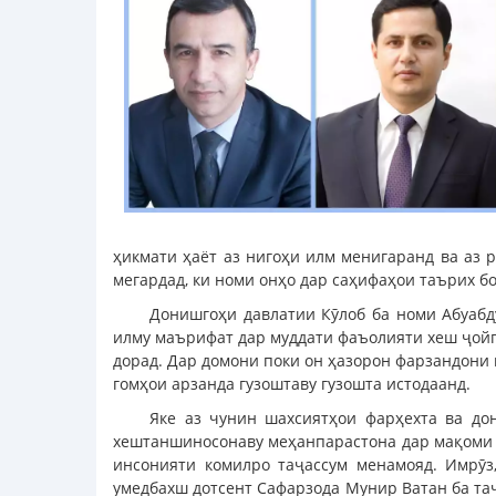
ҳикмати ҳаёт аз нигоҳи илм менигаранд ва аз 
мегардад, ки номи онҳо дар саҳифаҳои таърих б
Донишгоҳи давлатии Кӯлоб ба номи Абуабду
илму маърифат дар муддати фаъолияти хеш ҷойг
дорад. Дар домони поки он ҳазорон фарзандони 
гомҳои арзанда гузоштаву гузошта истодаанд.
Яке аз чунин шахсиятҳои фарҳехта ва до
хештаншиносонаву меҳанпарастона дар мақоми р
инсонияти комилро таҷассум менамояд. Имрӯз
умедбахш дотсент Сафарзода Мунир Ватан ба та