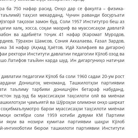
а ба 750 нафар расид. Онҳо дар се факулта – физика-
и таълимӣ) таҳсил мекарданд. Чунин раванди босуръати
ӯзгорӣ тақозои замон буд. Соли 1957 Институтро беш аз
ҷагии халқ, хосса, соҳаи маориф ва муассисаҳои давлатӣ
забон ва адабиёти тоҷик 41 нафар (Каромат Муродов,
диев, Тӯрахон Шамсов, Сония Аккалаева, Ғазал Зардов,
ика 34 нафар (Аҳмад Ҳаётов, Идӣ Халифаев ва дигарон)
фаи ректори Институти давлатии педагогии Кӯлоб озод ва
ишо Латифов таъйин карда шуд. Ин дигаргуниҳо натиҷаи
авлатии педагогии Кӯлоб ба соли 1960 садаи 20-ум рост
вардани Донишгоҳ меноманд. Ташкилотҳои партиявии
ати таълиму тарбияи донишҷӯён бетараф набуданд.
стон зуд-зуд ба муассисаҳои таҳсилоти олӣ ва миёнаи
 ташкилотҳои ҷамъиятӣ ва Шӯроҳои олимони онҳо ширкат
 соҳибмаълумотро барои муассисаҳои таҳсилоти миёнаи
 моҳи октябри соли 1959 котиби дувуми КМ Партияи
иби якум ва нозири кумитаи партиявии шаҳри Кӯлоб
тӣ-интихоботии бюрои ташкилоти партиявии Институти