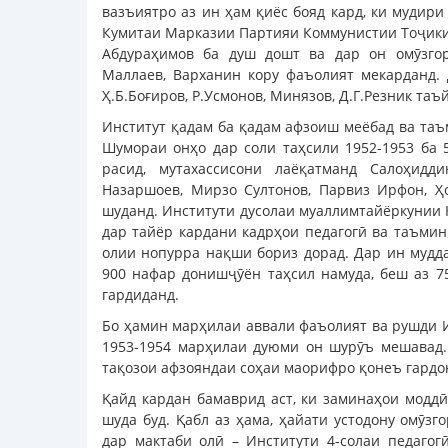
вазъиятро аз ин ҳам қиёс бояд кард, ки мудир
Кумитаи Марказии Партияи Коммунистии Тоҷикис
Абдураҳимов ба душ дошт ва дар он омӯзгоро
Маллаев, Варханин кору фаъолият мекарданд.
Ҳ.Б.Боғиров, Р.Усмонов, Минязов, Д.Г.Резник таъ
Институт қадам ба қадам афзоиш меёбад ва таъ
Шумораи онҳо дар соли таҳсили 1952-1953 ба 
расид, мутахассисони лаёқатманд Салоҳидди
Назаршоев, Мирзо Султонов, Парвиз Ирфон, Ҳ
шуданд. Институти дусолаи муаллимтайёркунии К
дар тайёр кардани кадрҳои педагогӣ ва таъми
олии нопурра нақши бориз дорад. Дар ин мудд
900 нафар донишҷӯён таҳсил намуда, беш аз 
гардиданд.
Бо ҳамин марҳилаи аввали фаъолият ва рушди И
1953-1954 марҳилаи дуюми он шурӯъ мешавад.
тақозои афзояндаи соҳаи маорифро қонеъ гардон
Қайд кардан бамаврид аст, ки заминаҳои модд
шуда буд. Қабл аз ҳама, ҳайати устодону омӯз
дар мактаби олӣ – Институти 4-солаи педагог