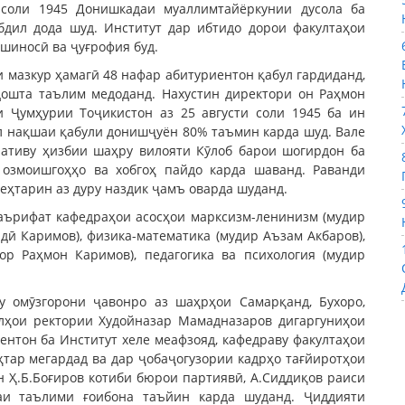
соли 1945 Донишкадаи муаллимтайёркунии дусола ба
бдил дода шуд. Институт дар ибтидо дорои факултаҳои
тшиносӣ ва ҷуғрофия буд.
 мазкур ҳамагӣ 48 нафар абитуриентон қабул гардиданд,
дошта таълим медоданд. Нахустин директори он Раҳмон
 Ҷумҳурии Тоҷикистон аз 25 августи соли 1945 ба ин
л нақшаи қабули донишҷуён 80% таъмин карда шуд. Вале
лативу ҳизбии шаҳру вилояти Кӯлоб барои шогирдон ба
 озмоишгоҳҳо ва хобгоҳ пайдо карда шаванд. Раванди
еҳтарин аз дуру наздик ҷамъ оварда шуданд.
маърифат кафедраҳои асосҳои марксизм-ленинизм (мудир
дӣ Каримов), физика-математика (мудир Аъзам Акбаров),
ор Раҳмон Каримов), педагогика ва психология (мудир
у омӯзгорони ҷавонро аз шаҳрҳои Самарқанд, Бухоро,
олҳои ректории Худойназар Мамадназаров дигаргуниҳои
ентон ба Институт хеле меафзояд, кафедраву факултаҳои
ҳтар мегардад ва дар ҷобаҷогузории кадрҳо тағйиротҳои
н Ҳ.Б.Боғиров котиби бюрои партиявӣ, А.Сиддиқов раиси
аи таълими ғоибона таъйин карда шуданд. Ҷиддияти