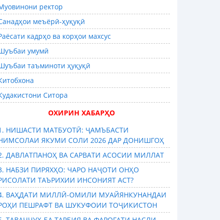
Муовинони ректор
Санадҳои меъёрӣ-ҳуқуқӣ
Раёсати кадрҳо ва корҳои махсус
Шуъбаи умумӣ
Шуъбаи таъминоти ҳуқуқӣ
Китобхона
Кудакистони Ситора
ОХИРИН ХАБАРҲО
1. НИШАСТИ МАТБУОТӢ: ҶАМЪБАСТИ
НИМСОЛАИ ЯКУМИ СОЛИ 2026 ДАР ДОНИШГОҲ
2. ДАВЛАТПАНОҲ ВА САРВАТИ АСОСИИ МИЛЛАТ
3. НАБЗИ ПИРЯХҲО: ЧАРО НАҶОТИ ОНҲО
РИСОЛАТИ ТАЪРИХИИ ИНСОНИЯТ АСТ?
4. ВАҲДАТИ МИЛЛӢ-ОМИЛИ МУАЙЯНКУНАНДАИ
РОҲИ ПЕШРАФТ ВА ШУКУФОИИ ТОҶИКИСТОН
5. ТАВАҶҶУҲ БА ТАРБИЯ ВА ФАРОҒАТИ НАСЛИ