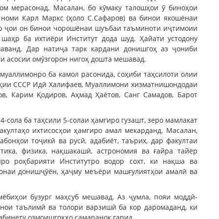
ом мерасонад. Масалан, бо кӯмаку талошҳои ӯ биноҳои
 номи Карл Маркс (ҳоло С.Сафаров) ва бинои якошёнаи
дар ҷои он бинои чорошёнаи шуъбаи таъминоти иҷтимоии
 шаҳр ба ихтиёри Институт дода шуд. Ҳайати устодону
шаванд. Дар натиҷа тарк кардани донишгоҳ аз ҷониби
ти асосии омӯзгорон нигоҳ дошта мешавад.
муаллимонро ба камол расонида, соҳиби таҳсилоти олии
алқии СССР Идӣ Халифаев, Муаллимони хизматнишондодаи
ов, Карим Қодиров, Аҳмад Ҳаётов, Санг Самадов, Барот
4-сола ба таҳсили 5-солаи ҳамгиро гузашт, зеро мамлакат
акултаҳо ихтисосҳои ҳамгиро амал мекарданд. Масалан,
бонҳои тоҷикӣ ва русӣ, адабиёт, таърих, дар факултаи
тика, физика, нақшакашӣ, астрономия ва ғайра тайёр
ро роҳбарияти Институтро водор сохт, ки нақша ва
лонаи донишҷӯён, ҳаҷму меъёри машғулиятҳои амалӣ ва
мёбиҳои бузург маҳсуб мешавад. Аз ҷумла, пояи моддӣ-
инои таълимӣ ва толори варзишӣ ба кор даромаданд, ки
кабинету озмоишгоҳҳо самаранок гарид.