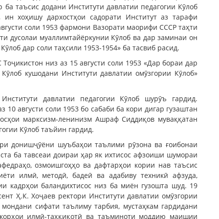
р ба таъсис додани Институти давлатии педагогии Кӯлоб
, ин хоҳишу дархостҳои садорати Институт аз тарафи
августи соли 1953 фармони Вазорати маорифи СССР таҳти
ти дусолаи муаллимтайёркунии Кӯлоб ва дар заминаи он
ӯлоб дар соли таҳсили 1953-1954» ба тасвиб расид.
Тоҷикистон низ аз 15 августи соли 1953 «Дар бораи дар
Кӯлоб кушодани Институти давлатии омӯзгории Кӯлоб»
нститути давлатии педагогии Кӯлоб шурӯъ гардид.
 10 августи соли 1953 бо сабаби ба кори дигар гузаштан
асосҳои марксизм-ленинизм Ашраф Сиддиқов муваққатан
огии Кӯлоб таъйин гардид.
дори донишҷӯёни шуъбаҳои таълими рӯзона ва ғоибонаи
аста ба тавсеаи доираи ҳар як ихтисос афзоиши шумораи
афедраҳо, озмоишгоҳҳо ва дафтарҳои кории нав таъсис
ёти илмӣ, методӣ, бадеӣ ва адабиву техникӣ афзуда,
и кадрҳои баландихтисос низ ба миён гузошта шуд. 19
сент Ҳ.К. Хоҷаев ректори Институти давлатии омӯзгории
ҳ мондани сифати таълиму тарбия, мустаҳкам гардидани
 корҳои илмӣ-таҳқиқотӣ ва таъминоти моддию маишии