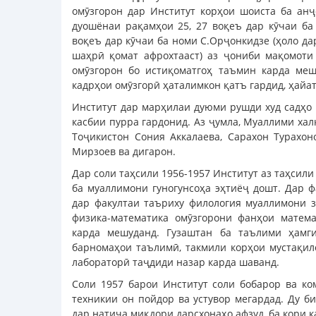
омӯзгорон дар Институт корҳои шоиста ба анҷ
дуошёнаи рақамҳои 25, 27 воқеъ дар кӯчаи ба
воқеъ дар кӯчаи ба номи С.Орҷонкидзе (ҳоло 
шаҳрӣ қомат афрохтааст) аз ҷониби мақомоти
омӯзгорон бо истиқоматгоҳ таъмин карда ме
кадрҳои омӯзгорӣ ҳаталимкон қатъ гардид, ҳайа
Институт дар марҳилаи дуюми рушди худ садҳо 
касбии пурра гардонид. Аз ҷумла, Муаллими х
Тоҷикистон Сония Аккалаева, Сарахон Турахон
Мирзоев ва дигарон.
Дар соли таҳсили 1956-1957 Институт аз таҳсили 
ба муаллимони гуногунсоҳа эҳтиёҷ дошт. Дар ф
дар факултаи таъриху филология муаллимони за
физика-математика омӯзгорони фанҳои матема
карда мешуданд. Гузаштан ба таълими ҳамги
барномаҳои таълимӣ, такмили корҳои мустақи
лабораторӣ таҷдиди назар карда шаванд.
Соли 1957 барои Институт соли бобарор ва ко
техникии он пойдор ва устувор мегардад. Ду б
дар натиҷа миқдори дарсхонаҳо афзуд, ба кори 