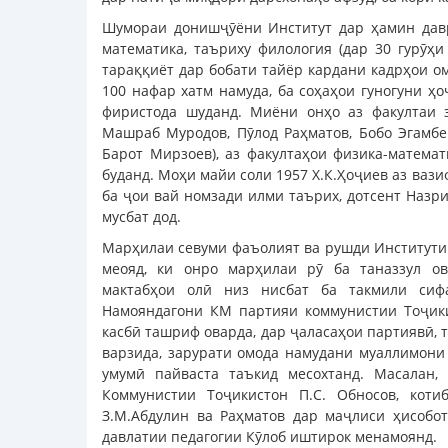
Шумораи донишҷӯёни Институт дар ҳамин давр
математика, таъриху филология (дар 30 гурӯҳ
тараққиёт дар бобати тайёр кардани кадрҳои ом
100 нафар хатм намуда, ба соҳаҳои гуногуни ҳо
фиристода шуданд. Миёни онҳо аз факултаи 
Машраб Муродов, Пӯлод Раҳматов, Бобо Эгамбер
Барот Мирзоев), аз факултаҳои физика-математ
буданд. Моҳи майи соли 1957 Х.К.Ҳоҷиев аз вази
ба ҷои вай номзади илми таърих, дотсент Назр
мусбат дод.
Марҳилаи севуми фаъолият ва рушди Институти д
меояд, ки онро марҳилаи рӯ ба таназзул о
мактабҳои олӣ низ нисбат ба такмили сиф
Намояндагони КМ партияи коммунистии Тоҷики
касбӣ ташриф оварда, дар ҷаласаҳои партиявӣ,
варзида, зарурати омода намудани муаллимони
умумӣ пайваста таъкид месохтанд. Масалан,
Коммунистии Тоҷикистон П.С. Обносов, кот
З.М.Абдулин ва Раҳматов дар маҷлиси ҳисобо
давлатии педагогии Кӯлоб иштирок менамоянд.