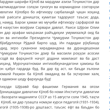
Мардуми шарифи Кӯлоб ва мардуми азизи Тоҷикистон дар
 хатмкардагони солҳои гуногун ва кормандони сохторҳои
авлатии Кӯлобро бо ифтихору сарбаландӣ ҷашн хоҳанд
хӣ раёсати донишгоҳ кумитаи тадорукот таъсис дода,
қ намуд. Барои ҳамаи мо муҷиби ифтихору сарфарозӣ ва
994 нахустин вохӯрии Сарвари давлат, Раиси Шӯрои Олии
он дар арафаи маъракаи райъдиҳии умумихалқӣ оид ба
тон ва интихоби Президенти Ҷумҳурии Тоҷикистон дар
бӯабдуллоҳи Рӯдакӣ барпо шуд. Ин падидаи рӯҳбахшу
рдид, зеро суханони хирадмандона ва дурандешонаи
 Ҷумҳурии Тоҷикистон доир ба масоили роҳҳои асосии
исодӣ ва фарҳангӣ наҷот додани мамлакат ва ба даст
диҳанд. Муроҷиатномаи интихобкунандагони ҳамоиш ба
н қабул гардида буд. Ва дар ёд аст, ки баъди эълони
момалӣ Раҳмон ба Кӯлоб омаданд ва ба эҳтироми халқ
 одамони шоду фархунда буд!
ттиҳоди Шӯравӣ бар фашизми Германия ва оғози
 Донишкадаи давлатии Кӯлоб бо номи Институти давлатии
Вазорати маданияти СССР аз 15 августи соли 1945, таҳти
ӯлоб, ки дар гузашта номҳои курси педагогӣ (1931-1934),
агогӣ (1935-1938)-ро доштааст, таъсис ёфт ва баъдан бо