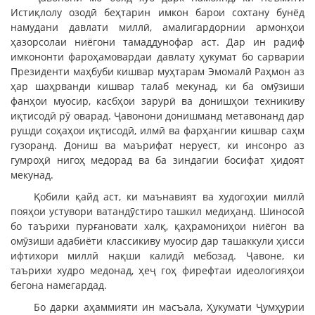
Истиқлолу озодӣ беҳтарин имкон барои сохтану бунёд
намудани давлати миллӣ, амалигардорнии армонҳои
ҳазорсолаи ниёгони тамаддунофар аст. Дар ин радиф
имкононти фароҳамовардаи давлату ҳукумат бо сарварии
Президенти маҳбуби кишвар муҳтарам Эмомалӣ Раҳмон аз
ҳар шаҳрванди кишвар талаб мекунад, ки ба омӯзиши
фанҳои муосир, касбҳои зарурӣ ва донишҳои техникиву
иқтисодӣ рӯ оварад. Ҷавонони донишманд метавонанд дар
рушди соҳаҳои иқтисодӣ, илмӣ ва фарҳангии кишвар саҳм
гузоранд. Дониш ва маърифат неруест, ки инсонро аз
гумроҳӣ нигоҳ медорад ва ба зиндагии босифат ҳидоят
мекунад.
Қобили қайд аст, ки маънавият ва худогоҳии миллӣ
пояҳои устувори ватандӯстиро ташкил медиҳанд. Шиносоӣ
бо таърихи пурғановати халқ, қаҳрамониҳои ниёгон ва
омӯзиши адабиёти классикиву муосир дар ташаккули ҳисси
ифтихори миллӣ нақши калидӣ мебозад. Ҷавоне, ки
таърихи худро медонад, ҳеҷ гоҳ фирефтаи идеологияҳои
бегона намегардад.
Бо дарки аҳаммияти ин масъала, Ҳукумати Ҷумҳурии