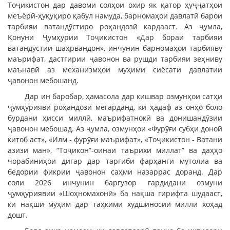
Тоҷикистон дар давоми солҳои охир як қатор ҳуҷҷатҳои
меъёрӣ-ҳуқуқиро қабул намуда, барномаҳои давлатӣ барои
тарбияи ватандӯстиро роҳандозӣ кардааст. Аз ҷумла,
Қонуни Ҷумҳурии Тоҷикистон «Дар бораи тарбияи
ватандӯстии шаҳрвандон», инчунин барномаҳои тарбияву
маърифат, дастгирии ҷавонон ва рушди тарбияи зеҳниву
маънавӣ аз механизмҳои муҳими сиёсати давлатии
ҷавонон мебошанд.
Дар ин баробар, ҳамасола дар кишвар озмунҳои сатҳи
ҷумҳуриявӣ роҳандозӣ мегарданд, ки ҳадаф аз онҳо боло
бурдани ҳисси миллӣ, маърифатнокӣ ва донишандӯзии
ҷавонон мебошад. Аз ҷумла, озмунҳои «Фурӯғи субҳи доноӣ
китоб аст», «Илм - фурӯғи маърифат», «Тоҷикистон - Ватани
азизи ман», “Тоҷикон”-оинаи таърихи миллат” ва даҳҳо
чорабиниҳои дигар дар тарғиби фарҳанги мутолиа ва
бедории фикрии ҷавонон саҳми назаррас доранд. Дар
соли 2026 инчунин баргузор гардидани озмуни
ҷумҳуриявии «Шоҳномахонӣ» ба нақша гирифта шудааст,
ки нақши муҳим дар таҳкими худшиносии миллӣ хоҳад
дошт.