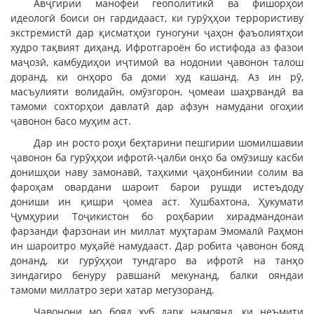
Авҷгирии манофеи геополитикӣ ва фишорҳои
идеологӣ боиси он гардидааст, ки гурӯҳҳои террористиву
экстремистӣ дар қисматҳои гуногуни ҷаҳон фаъолиятҳои
худро тақвият диҳанд. Ифротгароён бо истифода аз фазои
маҷозӣ, камбудиҳои иҷтимоӣ ва нодонии ҷавонон талош
доранд, ки онҳоро ба доми худ кашанд. Аз ин рӯ,
масъулияти волидайн, омӯзгорон, ҷомеаи шаҳрвандӣ ва
тамоми сохторҳои давлатӣ дар афзун намудани огоҳии
ҷавонон басо муҳим аст.
Дар ин росто роҳи беҳтарини пешгирии шомилшавии
ҷавонон ба гурӯҳҳои ифротӣ-ҷалби онҳо ба омӯзишу касби
донишҳои наву замонавӣ, таҳкими ҷаҳонбинии солим ва
фароҳам овардани шароит барои рушди истеъдоду
дониши ин қишри ҷомеа аст. Хушбахтона, Ҳукумати
Ҷумҳурии Тоҷикистон бо роҳбарии хирадмандонаи
фарзанди фарзонаи ин миллат муҳтарам Эмомалӣ Раҳмон
ин шароитро муҳайё намудааст. Дар робита ҷавонон бояд
донанд, ки гурӯҳҳои тундгаро ва ифротӣ на танҳо
зиндагиро бенуру равшанӣ мекунанд, балки ояндаи
тамоми миллатро зери хатар мегузоранд.
Ҷавонони мо бояд хуб дарк намоянд, ки неъмити