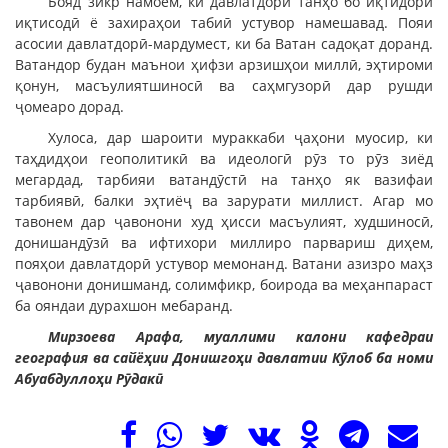
Бояд зикр намоем, ки давлатдорӣ танҳо бо иқтидори
иқтисодӣ ё захираҳои табиӣ устувор намешавад. Пояи
асосии давлатдорӣ-мардумест, ки ба Ватан садоқат доранд.
Ватандор будан маънои ҳифзи арзишҳои миллӣ, эҳтироми
қонун, масъулиятшиносӣ ва саҳмгузорӣ дар рушди
ҷомеаро дорад.
Хулоса, дар шароити мураккаби ҷаҳони муосир, ки
таҳдидҳои геополитикӣ ва идеологӣ рӯз то рӯз зиёд
мегардад, тарбияи ватандӯстӣ на танҳо як вазифаи
тарбиявӣ, балки эҳтиёҷ ва зарурати миллист. Агар мо
тавонем дар ҷавонони худ ҳисси масъулият, худшиносӣ,
донишандӯзӣ ва ифтихори миллиро парвариш диҳем,
пояҳои давлатдорӣ устувор мемонанд. Ватани азизро маҳз
ҷавонони донишманд, солимфикр, боирода ва меҳанпараст
ба ояндаи дурахшон мебаранд.
Мирзоева Арафа, муаллими калони кафедраи
география ва сайёҳии Донишгоҳи давлатии Кӯлоб ба номи
Абуабдуллоҳи Рӯдакӣ