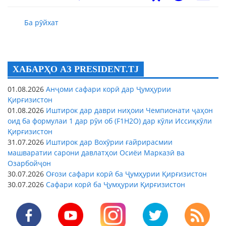
Ба рӯйхат
ХАБАРҲО АЗ PRESIDENT.TJ
01.08.2026
Анҷоми сафари корӣ дар Ҷумҳурии
Қирғизистон
01.08.2026
Иштирок дар даври ниҳоии Чемпионати ҷаҳон
оид ба формулаи 1 дар рӯи об (F1H2O) дар кӯли Иссиқкӯли
Қирғизистон
31.07.2026
Иштирок дар Вохӯрии ғайрирасмии
машваратии сарони давлатҳои Осиёи Марказӣ ва
Озарбойҷон
30.07.2026
Оғози сафари корӣ ба Ҷумҳурии Қирғизистон
30.07.2026
Сафари корӣ ба Ҷумҳурии Қирғизистон