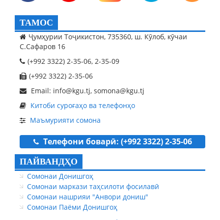
ТАМОС
Ҷумҳурии Тоҷикистон, 735360, ш. Кӯлоб, кӯчаи
С.Сафаров 16
(+992 3322) 2-35-06, 2-35-09
(+992 3322) 2-35-06
Email: info@kgu.tj, somona@kgu.tj
Китоби суроғаҳо ва телефонҳо
Маъмурияти сомона
Телефони боварӣ: (+992 3322) 2-35-06
ПАЙВАНДҲО
Сомонаи Донишгоҳ
Сомонаи маркази таҳсилоти фосилавӣ
Сомонаи нашрияи "Анвори дониш"
Сомонаи Паёми Донишгоҳ