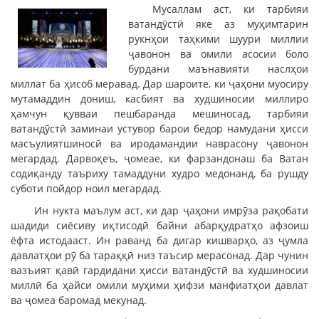
Мусаллам аст, ки тарбияи
ватандӯстӣ яке аз муҳимтарин
рукнҳои таҳкими шуури миллии
ҷавонон ва омили асосии боло
бурдани маънавияти наслҳои
миллат ба ҳисоб меравад. Дар шароите, ки ҷаҳони муосиру
мутамаддин дониш, касбият ва худшиносии миллиро
ҳамчун қувваи пешбаранда мешиносад, тарбияи
ватандӯстӣ заминаи устувор барои бедор намудани ҳисси
масъулиятшиносӣ ва иродамандии наврасону ҷавонон
мегардад. Дарвоқеъ, ҷомеае, ки фарзандонаш ба Ватан
содиқанду таъриху тамаддуни худро медонанд, ба рушду
суботи пойдор ноил мегардад.
Ин нукта маълум аст, ки дар ҷаҳони имрӯза рақобати
шадиди сиёсиву иқтисодӣ байни абарқудратҳо афзоиш
ёфта истодааст. Ин раванд ба дигар кишварҳо, аз ҷумла
давлатҳои рӯ ба тараққӣ низ таъсир мерасонад. Дар чунин
вазъият қавӣ гардидани ҳисси ватандӯстӣ ва худшиносии
миллӣ ба ҳайси омили муҳими ҳифзи манфиатҳои давлат
ва ҷомеа баромад мекунад.