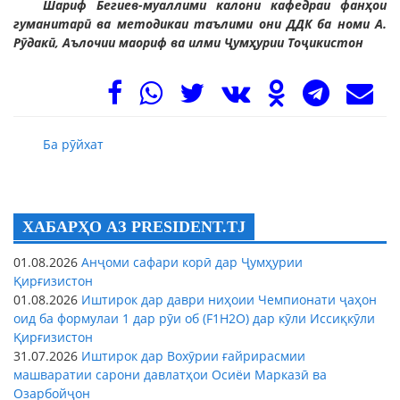
Шариф Бегиев-муаллими калони кафедраи фанҳои
гуманитарӣ ва методикаи таълими они ДДК ба номи А.
Рӯдакӣ, Аълочии маориф ва илми Ҷумҳурии Тоҷикистон
Ба рӯйхат
ХАБАРҲО АЗ PRESIDENT.TJ
01.08.2026
Анҷоми сафари корӣ дар Ҷумҳурии
Қирғизистон
01.08.2026
Иштирок дар даври ниҳоии Чемпионати ҷаҳон
оид ба формулаи 1 дар рӯи об (F1H2O) дар кӯли Иссиқкӯли
Қирғизистон
31.07.2026
Иштирок дар Вохӯрии ғайрирасмии
машваратии сарони давлатҳои Осиёи Марказӣ ва
Озарбойҷон