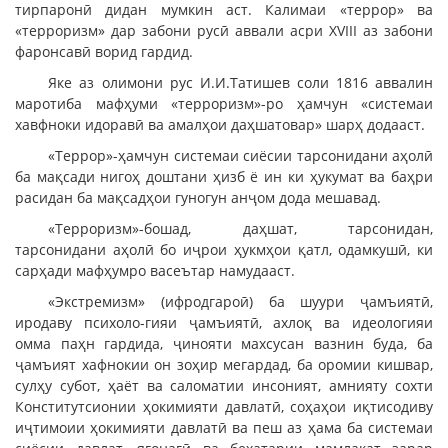
тирпаронӣ дидан мумкин аст. Калимаи «террор» ва
«терроризм» дар забони русӣ аввали асри ХVIII аз забони
фаронсавӣ ворид гардид.
Яке аз олимони рус И.И.Татишев соли 1816 аввалин
маротиба мафҳуми «терроризм»-ро ҳамчун «системаи
хавфноки идоравӣ ва амалҳои даҳшатовар» шарҳ додааст.
«Террор»-ҳамчун системаи сиёсии тарсонидани аҳолӣ
ба мақсади нигоҳ доштани ҳизб ё ин ки ҳукумат ва баҳри
расидан ба мақсадҳои гуногун анҷом дода мешавад.
«Терроризм»-бошад, даҳшат, тарсонидан,
тарсонидани аҳолӣ бо иҷрои ҳукмҳои қатл, одамкушӣ, ки
сарҳади мафҳумро васеътар намудааст.
«Экстремизм» (ифродгароӣ) ба шуури ҷамъиятӣ,
иродаву психоло-гияи ҷамъиятӣ, ахлоқ ва идеологияи
омма паҳн гардида, ҷинояти махсусан вазнин буда, ба
ҷамъият хафнокии он зоҳир мегардад, ба оромии кишвар,
сулҳу субот, ҳаёт ва саломатии инсоният, амнияту сохти
Конститутсионии ҳокимияти давлатӣ, соҳаҳои иқтисодиву
иҷтимоии ҳокимияти давлатӣ ва пеш аз ҳама ба системаи