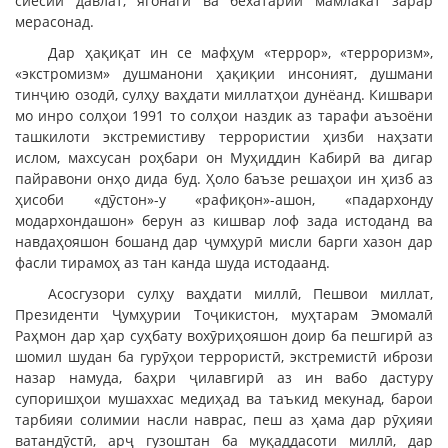
сиёсии давлат, ягонагӣ ва бехатарии мамлакат зарар
мерасонад.
Дар ҳақиқат ин се мафҳум «террор», «терроризм»,
«экстромизм» душманони ҳақиқии инсоният, душмани
тинҷию озодӣ, сулҳу ваҳдати миллатҳои дунёанд. Кишвари
мо инро солҳои 1991 то солҳои наздик аз тарафи аъзоёни
ташкилоти экстремистиву террористии ҳизби наҳзати
ислом, махсусан роҳбари он Муҳиддин Кабирӣ ва дигар
пайравони онҳо дида буд. Ҳоло баъзе решаҳои ин ҳизб аз
ҳисоби «дӯстон»-у «рафиқон»-ашон, «падархонду
модархондашон» берун аз кишвар лоф зада истоданд ва
навдаҳояшон бошанд дар ҷумҳурӣ мисли барги хазон дар
фасли тирамоҳ аз тан канда шуда истодаанд.
Асосгузори сулҳу ваҳдати миллӣ, Пешвои миллат,
Президенти Ҷумҳурии Тоҷикистон, муҳтарам Эмомалӣ
Раҳмон дар ҳар суҳбату вохӯриҳояшон доир ба пешгирӣ аз
шомил шудан ба гурӯҳои террористӣ, экстремистӣ ибрози
назар намуда, баҳри ҷилавгирӣ аз ин вабо дастуру
супоришҳои мушаххас медиҳад ва таъкид мекунад, барои
тарбияи солимии насли наврас, пеш аз ҳама дар рӯҳияи
ватандӯстӣ, арҷ гузоштан ба муқаддасоти миллӣ, дар