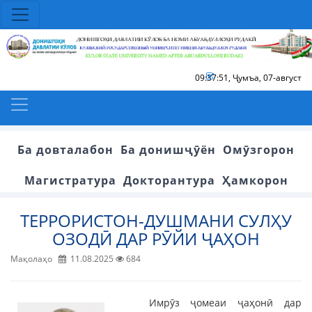
09:37:52
,
Ҷумъа, 07-август
Ба довталабон
Ба донишҷӯён
Омӯзгорон
Магистратура
Докторантура
Ҳамкорон
ТЕРРОРИСТОН-ДУШМАНИ СУЛҲУ
ОЗОДӢ ДАР РӮЙИ ҶАҲОН
Мақолаҳо
11.08.2025
684
Имрӯз ҷомеаи ҷаҳонӣ дар