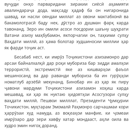
вуҷуди онҳо парваридани зиракии сиёсӣ аҳамияти
авалиндараҷа дода, мақсаду ҳадаф ба он нигаронида
шавад, ки насли ояндаи миллат аз овони мактабхонӣ ва
бакамолотрасӣ баду нек, дӯстро аз душман фарқ карда
тавонанд. Зеро ин омили асоси посдории шаъну шуҳрати
Ватани азизу маҳбубамон, якпорчагии он, таҳкими сулҳу
Ваҳдати миллӣ, аз ҳама болотар худшиносии миллии ҳар
як фарди тоҷик аст.
Бесабаб нест, ки имрӯз Тоҷикистони азизамонро дар
арсаи байналхалқӣ дар роҳи мубориза бар зидди амалҳои
террористӣ, экстремистӣ яке аз кишварҳои фаъол
мешиносанд ва дар раванди мубориза ба ин гурӯҳҳои
номатлуб арзёбӣ мекунанд. Бинобар ин аз ҳар як пиру
ҷавони мардуми Тоҷикистони азизамон хоҳиш карда
мешавад, ки ҳар як нуктаю ҳидоятҳои Асосгузори сулҳу
ваҳдати миллӣ, Пешвои милллат, Президенти Ҷумҳурии
Точикистон, муҳтарам Эмомалӣ Раҳмонро сарчашмаи кори
ҳаррӯзаи худ намуда, аз воқеаҳои манфие, ки ҷомеаи
имрӯзаро дар зери хавфу хатар мондааст, аҳли оила ва
худро эмин нигоҳ доранд.