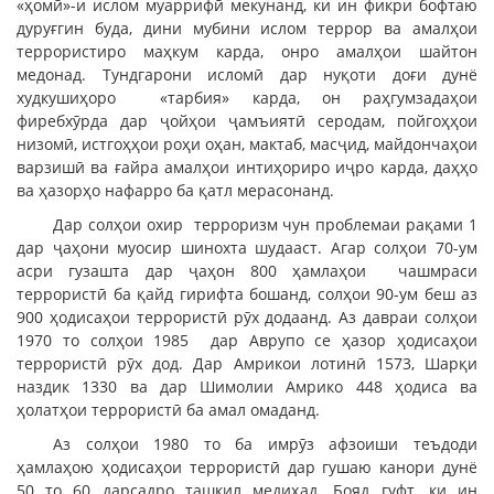
«ҳомӣ»-и ислом муаррифӣ мекунанд, ки ин фикри бофтаю
дуруғгин буда, дини мубини ислом террор ва амалҳои
террористиро маҳкум карда, онро амалҳои шайтон
медонад. Тундгарони исломӣ дар нуқоти доғи дунё
худкушиҳоро «тарбия» карда, он раҳгумзадаҳои
фиребхӯрда дар ҷойҳои ҷамъиятӣ серодам, пойгоҳҳои
низомӣ, истгоҳҳои роҳи оҳан, мактаб, масҷид, майдончаҳои
варзишӣ ва ғайра амалҳои интиҳориро иҷро карда, даҳҳо
ва ҳазорҳо нафарро ба қатл мерасонанд.
Дар солҳои охир терроризм чун проблемаи рақами 1
дар ҷаҳони муосир шинохта шудааст. Агар солҳои 70-ум
асри гузашта дар ҷаҳон 800 ҳамлаҳои чашмраси
террористӣ ба қайд гирифта бошанд, солҳои 90-ум беш аз
900 ҳодисаҳои террористӣ рӯх додаанд. Аз давраи солҳои
1970 то солҳои 1985 дар Аврупо се ҳазор ҳодисаҳои
террористӣ рӯх дод. Дар Амрикои лотинӣ 1573, Шарқи
наздик 1330 ва дар Шимолии Амрико 448 ҳодиса ва
ҳолатҳои террористӣ ба амал омаданд.
Аз солҳои 1980 то ба имрӯз афзоиши теъдоди
ҳамлаҳою ҳодисаҳои террористӣ дар гушаю канори дунё
50 то 60 дарсадро ташкил медиҳад. Бояд гуфт, ки ин