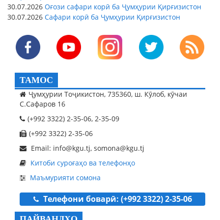
30.07.2026
Оғози сафари корӣ ба Ҷумҳурии Қирғизистон
30.07.2026
Сафари корӣ ба Ҷумҳурии Қирғизистон
ТАМОС
Ҷумҳурии Тоҷикистон, 735360, ш. Кӯлоб, кӯчаи
С.Сафаров 16
(+992 3322) 2-35-06, 2-35-09
(+992 3322) 2-35-06
Email: info@kgu.tj, somona@kgu.tj
Китоби суроғаҳо ва телефонҳо
Маъмурияти сомона
Телефони боварӣ: (+992 3322) 2-35-06
ПАЙВАНДҲО