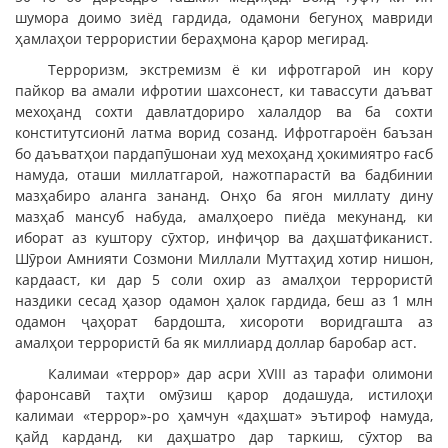
шумора доимо зиёд гардида, одамони бегуноҳ мавриди
ҳамлаҳои террористии бераҳмона қарор мегирад.
Терроризм, экстремизм ё ки ифротгароӣ ин кору
пайкор ва амали ифротии шахсонест, ки тавассути даъват
мехоҳанд сохти давлатдориро халалдор ва ба сохти
конститутсионӣ латма ворид созанд. Ифротгароён баъзан
бо даъватҳои пардапӯшонаи худ мехоҳанд ҳокимиятро ғасб
намуда, оташи миллатгароӣ, нажотпарастӣ ва бадбинии
мазҳабиро аланга зананд. Онҳо ба ягон миллату дину
мазҳаб мансуб набуда, амалҳоеро пиёда мекунанд, ки
иборат аз куштору сӯхтор, инфиҷор ва даҳшатфиканист.
Шӯрои Амнияти Созмони Миллали Муттаҳид хотир нишон,
кардааст, ки дар 5 соли охир аз амалҳои террористӣ
наздики сесад ҳазор одамон ҳалок гардида, беш аз 1 млн
одамон ҷаҳорат бардошта, хисороти воридгашта аз
амалҳои террористӣ ба як миллиард доллар баробар аст.
Калимаи «террор» дар асри ХVIII аз тарафи олимони
фаронсавӣ таҳти омӯзиш қарор додашуда, истилоҳи
калимаи «террор»-ро ҳамчун «даҳшат» эътироф намуда,
қайд карданд, ки даҳшатро дар таркиш, сӯхтор ва