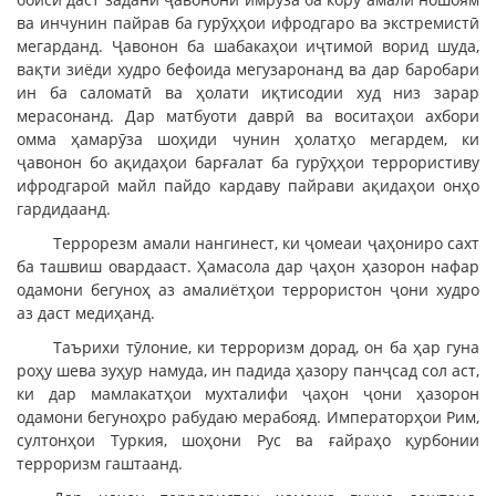
ва инчунин пайрав ба гурӯҳҳои ифродгаро ва экстремистӣ
мегарданд. Ҷавонон ба шабакаҳои иҷтимоӣ ворид шуда,
вақти зиёди худро бефоида мегузаронанд ва дар баробари
ин ба саломатӣ ва ҳолати иқтисодии худ низ зарар
мерасонанд. Дар матбуоти даврӣ ва воситаҳои ахбори
омма ҳамарӯза шоҳиди чунин ҳолатҳо мегардем, ки
ҷавонон бо ақидаҳои барғалат ба гурӯҳҳои террористиву
ифродгароӣ майл пайдо кардаву пайрави ақидаҳои онҳо
гардидаанд.
Террорезм амали нангинест, ки ҷомеаи ҷаҳониро сахт
ба ташвиш овардааст. Ҳамасола дар ҷаҳон ҳазорон нафар
одамони бегуноҳ аз амалиётҳои террористон ҷони худро
аз даст медиҳанд.
Таърихи тӯлоние, ки терроризм дорад, он ба ҳар гуна
роҳу шева зуҳур намуда, ин падида ҳазору панҷсад сол аст,
ки дар мамлакатҳои мухталифи ҷаҳон ҷони ҳазорон
одамони бегуноҳро рабудаю мерабояд. Императорҳои Рим,
султонҳои Туркия, шоҳони Рус ва ғайраҳо қурбонии
терроризм гаштаанд.