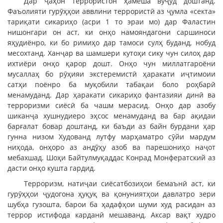
Дар ҷаҳон террористон ҳамеша вуҷуд доштанд.
Фаъолияти гурӯҳҳои аввлини террористӣ аз ҷумла «секта»
тариқати сикариҳо (асри 1 то эраи мо) дар Фаластин
нишонгари он аст, ки онҳо намояндагони саршиноси
яҳудиёнро, ки бо римиҳо дар тамоси сулҳ буданд, нобуд
месохтанд. Ханҷар ва шамшери кутоҳи сику чун силоҳ дар
ихтиёри онҳо қарор дошт. Онҳо чун миллатгароёни
мусаллаҳ бо рӯҳияи экстеремистӣ ҳаракати иҷтимоии
сатҳи поёнро ба муқобили табақаи боло роҳбарӣ
менамуданд. Дар ҳаракати сикариҳо фантазияи динӣ ва
терроризми сиёсӣ ба чашм мерасид. Онҳо дар азобу
шиканҷа хушнудиеро эҳсос менамуданд ва бар ақидаи
барғалат бовар доштанд, ки баъди аз байн бурдани ҳар
гунна низом Худованд лутфу марҳаматро сӯйи мардум
ниҳода, онҳоро аз андӯҳу азоб ва парешониҳо наҷот
мебахшад. Шоҳи Байтулмуқаддас Конрад Монфератский аз
дасти онҳо кушта гардид.
Терроризм, натиҷаи сиёсатбозиҳои бемаънӣ аст, ки
гурӯҳҳои ҷудогона ҳуқуқ ва қонуниятҳои давлатро зери
шубҳа гузошта, барои ба ҳадафҳои шуми худ расидан аз
террор истифода карданӣ мешаванд. Аксар вақт худро