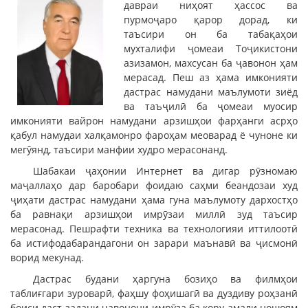
давраи ниҳоят ҳассос ва
пурмоҷаро қарор дорад, ки
таъсири он ба табақаҳои
мухталифи ҷомеаи Тоҷикистони
азизамон, махсусан ба ҷавонон ҳам
мерасад. Пеш аз ҳама имконияти
дастрас намудани маълумоти зиёд
ва таъҷилӣ ба ҷомеаи муосир
имконияти вайрон намудани арзишҳои фарҳанги асрҳо
қабул намудаи халқамонро фароҳам меоварад ё чуноне ки
мегӯянд, таъсири манфии худро мерасонанд.
Шабакаи ҷаҳонии Интернет ва дигар рӯзномаю
маҷаллаҳо дар баробари фоидаю саҳми беандозаи худ
ҷиҳати дастрас намудани ҳама гуна маълумоту дархостҳо
ба равнақи арзишҳои имрӯзаи миллӣ зуд таъсир
мерасонад. Пешрафти техника ва технологияи иттилоотӣ
ба истифодабарандагони он зарари маънавӣ ва ҷисмонӣ
ворид мекунад.
Дастрас будани ҳаргуна бозиҳо ва филмҳои
таблиғгари зуроварӣ, фаҳшу фоҳишагӣ ва дуздиву роҳзанӣ
боиси даст задани ҷавонони имрӯза ба кору амали ношоям