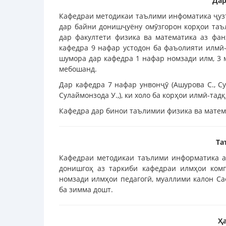
Дар
Кафедраи методикаи таълими инфоматика ҷузъ
дар байни донишҷуёну омӯзгорон корҳои таъ
дар факултети физика ва математика аз фан
кафедра 9 нафар устодон ба фаъолияти илмӣ
шумора дар кафедра 1 нафар номзади илм, 3 м
мебошанд.
Дар кафедра 7 нафар унвонҷӯ (Ашурова С., Суфи
Сулаймонзода У.,), ки холо ба корҳои илмӣ-та
Кафедра дар бинои таълимии физика ва матема
Та
Кафедраи методикаи таълими информатика аз
донишгоҳ аз таркиби кафедраи илмҳои ком
номзади илмҳои педагогӣ, муаллими калон С
ба зимма дошт.
Ҳ