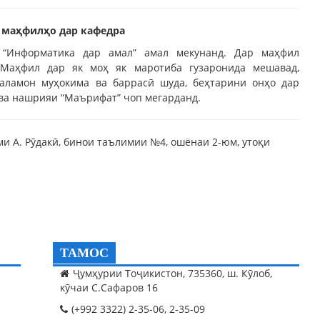
 маҳфилҳо дар кафедра
“Информатика дар амал” амал мекунанд. Дар маҳфил
 Маҳфил дар як моҳ як маротиба гузаронида мешавад,
аламон муҳокима ва баррасӣ шуда, беҳтарини онҳо дар
 ва нашрияи “Маърифат” чоп мегарданд.
оми А. Рӯдакӣ, бинои таълимии №4, ошёнаи 2-юм, утоқи
ТАМОС
Ҷумҳурии Тоҷикистон, 735360, ш. Кӯлоб,
кӯчаи С.Сафаров 16
(+992 3322) 2-35-06, 2-35-09