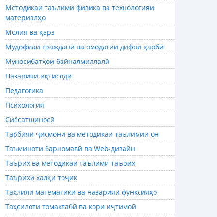
Методикаи таълими физика ва технологияи
материалҳо
Молия ва қарз
Мудофиаи гражданӣ ва омодагии дифои ҳарбӣ
Муносибатҳои байналмиллалӣ
Назарияи иқтисодӣ
Педагогика
Психология
Сиёсатшиносӣ
Тарбияи ҷисмонӣ ва методикаи таълимии он
Таъминоти барномавӣ ва Web-дизайн
Таърих ва методикаи таълими таърих
Таърихи халқи тоҷик
Таҳлили математикӣ ва назарияи функсияҳо
Таҳсилоти томактабӣ ва кори иҷтимоӣ