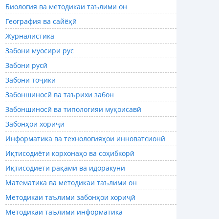
Биология ва методикаи таълими он
География ва сайёҳӣ
Журналистика
Забони муосири рус
Забони русӣ
Забони тоҷикӣ
Забоншиносӣ ва таърихи забон
Забоншиносӣ ва типологияи муқоисавӣ
Забонҳои хориҷӣ
Информатика ва технологияҳои инноватсионӣ
Иқтисодиёти корхонаҳо ва соҳибкорӣ
Иқтисодиёти рақамӣ ва идоракунӣ
Математика ва методикаи таълими он
Методикаи таълими забонҳои хориҷӣ
Методикаи таълими информатика