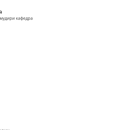
ӣ
 мудири кафедра