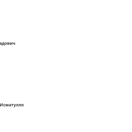
адович
 Исматулло