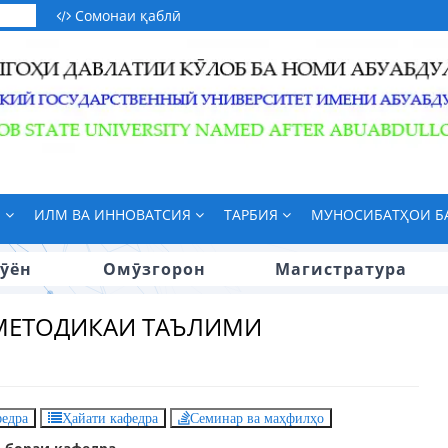
Сомонаи қаблӣ
М
ИЛМ ВА ИННОВАТСИЯ
ТАРБИЯ
МУНОСИБАТҲОИ 
ӯён
Омӯзгорон
Магистратура
МЕТОДИКАИ ТАЪЛИМИ
федра
Ҳайати кафедра
Семинар ва маҳфилҳо