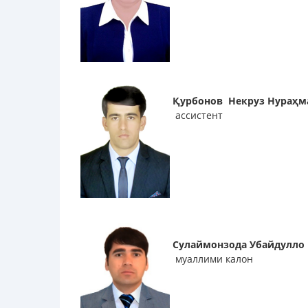
Қурбонов Некруз Нураҳм
ассистент
Сулаймонзода Убайдулло
муаллими калон