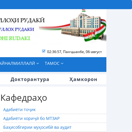
02:36:58
,
Панҷшанбе, 06-август
БАЙНАЛМИЛЛАЛӢ
ТАМОС
Докторантура
Ҳамкорон
Кафедраҳо
Адабиёти тоҷик
Адабиёти хориҷӣ бо МТЗАР
Баҳисобгирии муҳосибӣ ва аудит