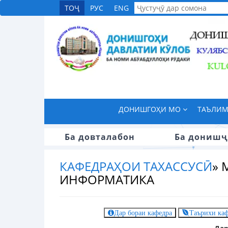
ТОҶ
РУС
ENG
ДОНИШГОҲИ МО
ТАЪЛИ
Ба довталабон
Ба донишҷ
КАФЕДРАҲОИ ТАХАССУСӢ
»
ИНФОРМАТИКА
Дар бораи кафедра
Таърихи ка