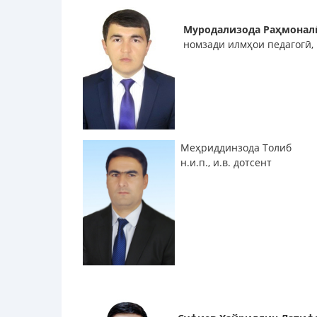
Муродализода Раҳмонал
номзади илмҳои педагогӣ,
Меҳриддинзода Толиб
н.и.п., и.в. дотсент