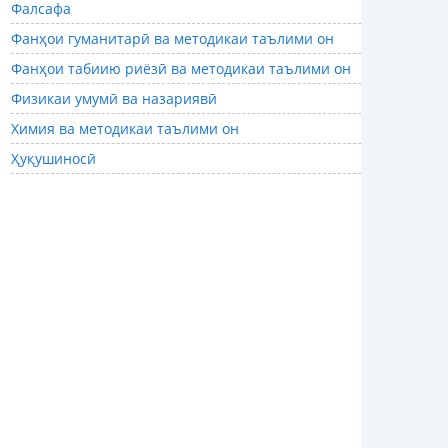
Фалсафа
Фанҳои гуманитарӣ ва методикаи таълими он
Фанҳои табиию риёзӣ ва методикаи таълими он
Физикаи умумӣ ва назариявӣ
Химия ва методикаи таълими он
Ҳуқушиносӣ