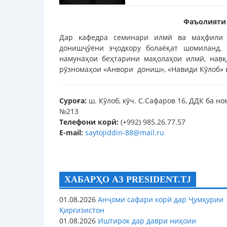
Фаъолияти
Дар кафедра семинари илмӣ ва маҳфили 
донишҷӯёни эҷодкору болаёқат шомиланд.
намунаҳои беҳтарини мақолаҳои илмӣ, навқ
рӯзномаҳои «Анвори дониш», «Навиди Кӯлоб»
Суроға:
ш. Кӯлоб, кӯч. С.Сафаров 16, ДДК ба н
№213
Телефони корӣ:
(+992) 985.26.77.57
E-mail:
saytojiddin-88@mail.ru
ХАБАРҲО АЗ PRESIDENT.TJ
01.08.2026
Анҷоми сафари корӣ дар Ҷумҳурии
Қирғизистон
01.08.2026
Иштирок дар даври ниҳоии