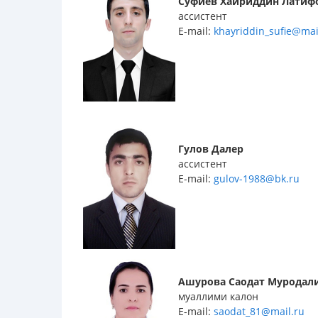
Суфиев Хайриддин Латиф
ассистент
E-mail:
khayriddin_sufie@mai
Гулов Далер
ассистент
E-mail:
gulov-1988@bk.ru
Ашурова Саодат Муродал
муаллими калон
E-mail:
saodat_81@mail.ru