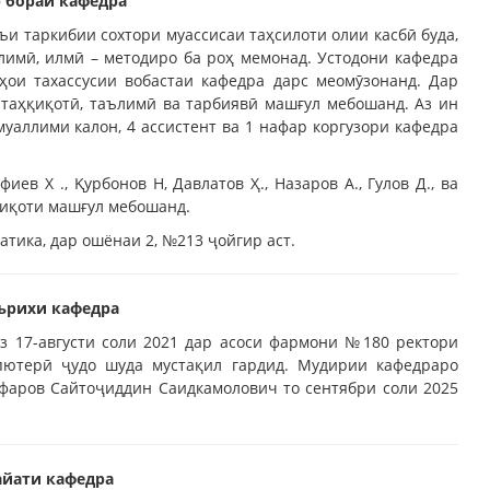
 бораи кафедра
и таркибии сохтори муассисаи таҳсилоти олии касбӣ буда,
лимӣ, илмӣ – методиро ба роҳ мемонад. Устодони кафедра
ҳои тахассусии вобастаи кафедра дарс меомӯзонанд. Дар
-таҳқиқотӣ, таълимӣ ва тарбиявӣ машғул мебошанд. Аз ин
уаллими калон, 4 ассистент ва 1 нафар коргузори кафедра
ев Х ., Қурбонов Н, Давлатов Ҳ., Назаров А., Гулов Д., ва
дқиқоти машғул мебошанд.
тика, дар ошёнаи 2, №213 ҷойгир аст.
ърихи кафедра
 17-августи соли 2021 дар асоси фармони №180 ректори
пютерӣ ҷудо шуда мустақил гардид. Мудирии кафедраро
афаров Сайтоҷиддин Саидкамолович то сентябри соли 2025
айати кафедра