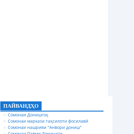
ПАЙВАНДҲО
Сомонаи Донишгоҳ
Сомонаи маркази таҳсилоти фосилавӣ
Сомонаи нашрияи "Анвори дониш"
Сомонаи Паёми Донишгоҳ