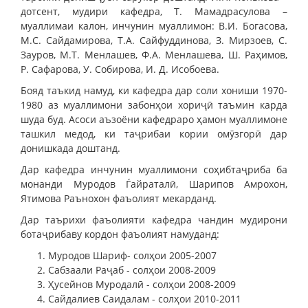
дотсент, мудири кафедра, Т. Мамадрасулова –
муаллимаи калон, инчунин муаллимон: В.И. Богасова,
М.С. Сайдамирова, Т.А. Сайфуддинова, З. Мирзоев, С.
Зауров, М.Т. Менлашев, Ф.А. Менлашева, Ш. Раҳимов,
Р. Сафарова, У. Собирова, И. Д. Исобоева.
Бояд таъкид намуд, ки кафедра дар соли хониши 1970-
1980 аз муаллимони забонҳои хориҷӣ таъмин карда
шуда буд. Асоси аъзоёни кафедраро ҳамон муаллимоне
ташкил медод, ки таҷрибаи кории омӯзгорӣ дар
донишкада доштанд.
Дар кафедра инчунин муаллимони соҳибтаҷриба ба
монанди Муродов Ѓайраталӣ, Шарипов Амрохон,
Ятимова Раънохон фаъолият мекарданд.
Дар таърихи фаъолияти кафедра чандин мудирони
ботаҷрибаву кордон фаъолият намуданд:
Муродов Шариф- солҳои 2005-2007
Сабзаали Раҷаб - солҳои 2008-2009
Ҳусейнов Муродалӣ - солҳои 2008-2009
Сайдалиев Саидалам - солҳои 2010-2011