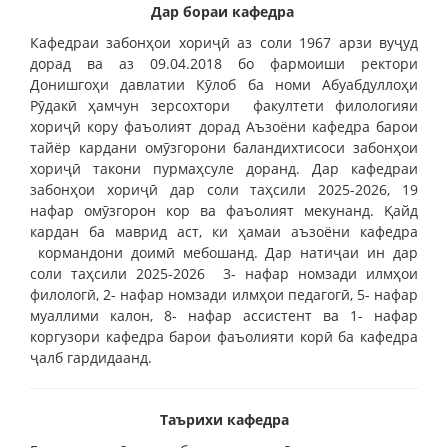
Дар бораи кафедра
Кафедраи забонҳои хориҷӣ аз соли 1967 арзи вуҷуд
дорад ва аз 09.04.2018 бо фармоиши ректори
Донишгоҳи давлатии Кӯлоб ба номи Абуабдуллоҳи
Рӯдакӣ ҳамчун зерсохтори факултети филологияи
хориҷӣ кору фаъолият дорад Аъзоёни кафедра барои
тайёр кардани омӯзгорони баландихтисоси забонҳои
хориҷӣ такони пурмаҳсуле доранд. Дар кафедраи
забонҳои хориҷӣ дар соли таҳсили 2025-2026, 19
нафар омӯзгорон кор ва фаъолият мекунанд. Қайд
кардан ба маврид аст, ки ҳамаи аъзоёни кафедра
кормандони доимӣ мебошанд. Дар натиҷаи ин дар
соли таҳсили 2025-2026 3- нафар номзади илмҳои
филологӣ, 2- нафар номзади илмҳои педагогӣ, 5- нафар
муаллими калон, 8- нафар ассистент ва 1- нафар
коргузори кафедра барои фаъолияти корӣ ба кафедра
ҷалб гардидаанд.
Таърихи кафедра