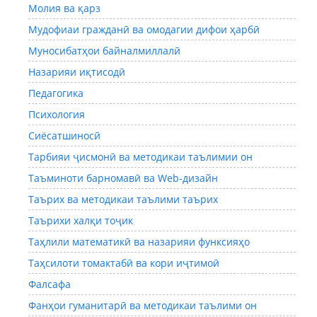
Молия ва қарз
Мудофиаи гражданӣ ва омодагии дифои ҳарбӣ
Муносибатҳои байналмиллалӣ
Назарияи иқтисодӣ
Педагогика
Психология
Сиёсатшиносӣ
Тарбияи ҷисмонӣ ва методикаи таълимии он
Таъминоти барномавӣ ва Web-дизайн
Таърих ва методикаи таълими таърих
Таърихи халқи тоҷик
Таҳлили математикӣ ва назарияи функсияҳо
Таҳсилоти томактабӣ ва кори иҷтимоӣ
Фалсафа
Фанҳои гуманитарӣ ва методикаи таълими он