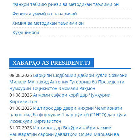
Фанҳои табиию риёзӣ ва методикаи таълими он
Физикаи умумӣ ва назариявӣ
Химия ва методикаи таълими он
Ҳуқушиносӣ
ХАБАРҲО АЗ PRESIDENT.TJ
08.08.2026
Барқияи шодбошии Дабири кулли Созмони
Милали Муттаҳид Антониу Гутерриш ба Президенти
Ҷумҳурии Тоҷикистон Эмомалӣ Раҳмон
01.08.2026
Анҷоми сафари корӣ дар Ҷумҳурии
Қирғизистон
01.08.2026
Иштирок дар даври ниҳоии Чемпионати
ҷаҳон оид ба формулаи 1 дар рӯи об (F1H2O) дар кӯли
Иссиқкӯли Қирғизистон
31.07.2026
Иштирок дар Вохӯрии ғайрирасмии
машваратии сарони давлатҳои Осиёи Марказӣ ва