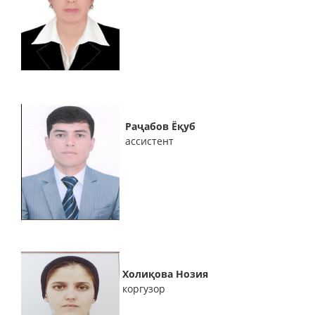
Раҷабов Ёқуб
ассистент
Холиқова Нозия
коргузор