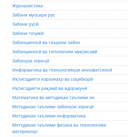
Журналистика
Забони муосири рус
Забони русӣ
Забони тоҷикӣ
Забоншиносӣ ва таърихи забон
Забоншиносӣ ва типологияи муқоисавӣ
Забонҳои хориҷӣ
Информатика ва технологияҳои инноватсионӣ
Иқтисодиёти корхонаҳо ва соҳибкорӣ
Иқтисодиёти рақамӣ ва идоракунӣ
Математика ва методикаи таълими он
Методикаи таълими забонҳои хориҷӣ
Методикаи таълими информатика
Методикаи таълими физика ва технологияи
материалҳо