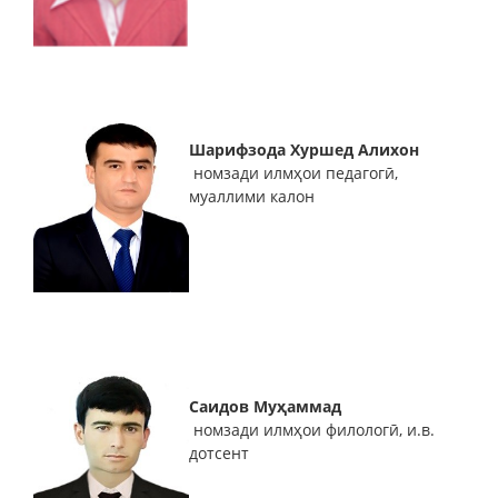
Шарифзода Хуршед Алихон
номзади илмҳои педагогӣ,
муаллими калон
Саидов Муҳаммад
номзади илмҳои филологӣ, и.в.
дотсент