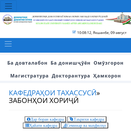
10:08:13
,
Якшанбе, 09-август
Ба довталабон
Ба донишҷӯён
Омӯзгорон
Магистратура
Докторантура
Ҳамкорон
КАФЕДРАҲОИ ТАХАССУСӢ
»
ЗАБОНҲОИ ХОРИҶӢ
Дар бораи кафедра
Таърихи кафедра
Ҳайати кафедра
Семинар ва маҳфилҳо