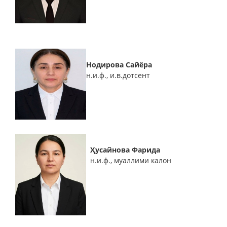
Нодирова Сайёра
н.и.ф., и.в.дотсент
Ҳусайнова Фарида
н.и.ф., муаллими калон