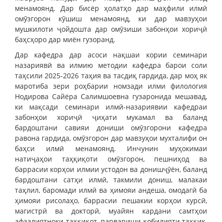
менамоянд. Дар бисёр ҳолатҳо дар маҳфили илмӣ
омӯзгорон кӯшиш менамоянд, ки дар мавзуҳои
мушкилоти ҷойдошта дар омӯзиши забонҳои хориҷӣ
баҳсҳоро дар миён гузоранд.
Дар кафедра дар асоси нақшаи кории семинари
назариявӣ ва илмию методии кафедра барои соли
таҳсили 2025-2026 таҳия ва тасдиқ гардида, дар моҳ як
маротиба зери роҳбарии номзади илми филология
Нодирова Сайёра Салимшоевна гузаронида мешавад,
ки мақсади семинари илмӣ-назариявии кафедраи
забонҳои хориҷӣ ҷиҳати мукамал ва баланд
бардоштани савияи дониши омӯзгорони кафедра
равона гардида, омӯзгорон дар мавзуҳои мухталифи он
баҳси илмӣ менамоянд. Инчунин муҳокимаи
натиҷаҳои таҳқиқоти омӯзгорон, пешниҳод ва
баррасии корҳои илмии устодон ва донишҷӯён, баланд
бардоштани сатҳи илмӣ, такмили дониш, малакаи
таҳлил, баромади илмӣ ва ҳимояи андеша, омодагӣ ба
ҳимояи рисолаҳо, баррасии пешакии корҳои курсӣ,
магистрӣ ва докторӣ, муайян кардани самтҳои
афзалиятноки таҳқиқот, парвариши қобилияти таҳқиқ,