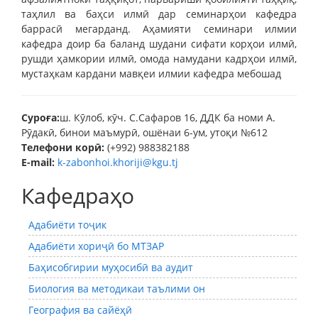
таҳлил ва баҳси илмӣ дар семинарҳои кафедра
баррасӣ мегарданд. Аҳамияти семинари илмии
кафедра доир ба баланд шудани сифати корҳои илмӣ,
рушди ҳамкории илмӣ, омода намудани кадрҳои илмӣ,
мустаҳкам кардани мавқеи илмии кафедра мебошад
Суроға:
ш. Кӯлоб, кӯч. С.Сафаров 16, ДДК ба номи А.
Рӯдакӣ, бинои маъмурӣ, ошёнаи 6-ум, утоқи №612
Телефони корӣ:
(+992) 988382188
E-mail:
k-zabonhoi.khoriji@kgu.tj
Кафедраҳо
Адабиёти тоҷик
Адабиёти хориҷӣ бо МТЗАР
Баҳисобгирии муҳосибӣ ва аудит
Биология ва методикаи таълими он
География ва сайёҳӣ