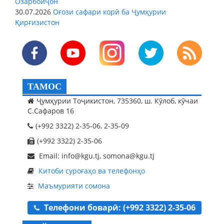
Озарбойҷон
30.07.2026
Оғози сафари корӣ ба Ҷумҳурии
Қирғизистон
ТАМОС
Ҷумҳурии Тоҷикистон, 735360, ш. Кӯлоб, кӯчаи
С.Сафаров 16
(+992 3322) 2-35-06, 2-35-09
(+992 3322) 2-35-06
Email: info@kgu.tj, somona@kgu.tj
Китоби суроғаҳо ва телефонҳо
Маъмурияти сомона
Телефони боварӣ: (+992 3322) 2-35-06