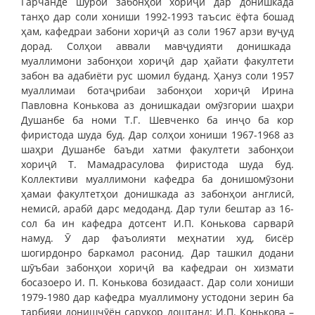
Гарчанде шӯрои забонҳои хориҷӣ дар донишкада
танҳо дар соли хониши 1992-1993 таъсис ёфта бошад
ҳам, кафедраи забони хориҷӣ аз соли 1967 арзи вуҷуд
дорад. Солҳои аввали мавҷудияти донишкада
муаллимони забонҳои хориҷӣ дар ҳайати факултети
забон ва адабиёти рус шомил буданд. Ҳануз соли 1957
муаллимаи ботаҷрибаи забонҳои хориҷӣ Ирина
Павловна Конькова аз донишкадаи омӯзгории шаҳри
Душанбе ба номи Т.Г. Шевченко ба инҷо ба кор
фиристода шуда буд. Дар солҳои хониши 1967-1968 аз
шаҳри Душанбе баъди хатми факултети забонҳои
хориҷӣ Т. Мамадрасулова фиристода шуда буд.
Коллективи муаллимони кафедра ба донишомӯзони
ҳамаи факултетҳои донишкада аз забонҳои англисӣ,
немисӣ, арабӣ дарс медоданд. Дар тули бештар аз 16-
сол ба ин кафедра дотсент И.П. Конькова сарварӣ
намуд. Ӯ дар фаъолияти меҳнатии худ, бисёр
шогирдонро баркамол расонид. Дар ташкил додани
шӯъбаи забонҳои хориҷӣ ва кафедраи он хизмати
босазоеро И. П. Конькова бозидааст. Дар соли хониши
1979-1980 дар кафедра муаллимону устодони зерин ба
тарбияи донишҷӯён сарукор доштанд: И.П. Конькова –