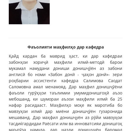
Фаъолияти маҳфилҳо дар кафедра
Қайд кардан ба маврид ҳаст, ки дар кафедраи
забонҳои хориҷӣ маҳфили илмӣ-методӣ барои
мукамал намудани дониши донишҷӯён аз забони
англисӣ бо номи «Забон донӣ - ҷаҳон донӣ»- зери
роҳбарии ассистенти кафедра Салимова Саодат
Саломовна амал менамояд. Дар маҳфил донишҷӯёни
фаъоли гурӯҳҳои таълимии умумидонишгоҳӣ аъзо
мебошанд, ки шумораи аъзои маҳфили илмӣ ба 25
нафар расидааст. Маҳфилҳо моҳе як маротиба бо
мавзуҳои илмӣ дар миёни донишҷӯён гузаронида
мешаванд. Дар маҳфил донишҷуён аз рӯйи мавзуҳои
тасдиќгардидаи Раёсати илм ва инноватсияи донишгоҳ
маърӯза намуда, дар назди донишҷуён баромад