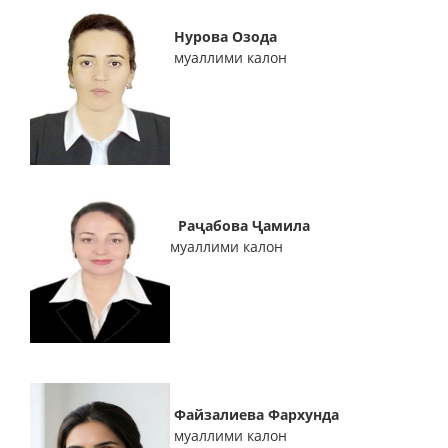
Нурова Озода
муаллими калон
Раҷабова Ҷамила
муаллими калон
Файзалиева Фархунда
муаллими калон