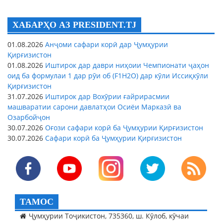
ХАБАРҲО АЗ PRESIDENT.TJ
01.08.2026
Анҷоми сафари корӣ дар Ҷумҳурии
Қирғизистон
01.08.2026
Иштирок дар даври ниҳоии Чемпионати ҷаҳон
оид ба формулаи 1 дар рӯи об (F1H2O) дар кӯли Иссиқкӯли
Қирғизистон
31.07.2026
Иштирок дар Вохӯрии ғайрирасмии
машваратии сарони давлатҳои Осиёи Марказӣ ва
Озарбойҷон
30.07.2026
Оғози сафари корӣ ба Ҷумҳурии Қирғизистон
30.07.2026
Сафари корӣ ба Ҷумҳурии Қирғизистон
ТАМОС
Ҷумҳурии Тоҷикистон, 735360, ш. Кӯлоб, кӯчаи