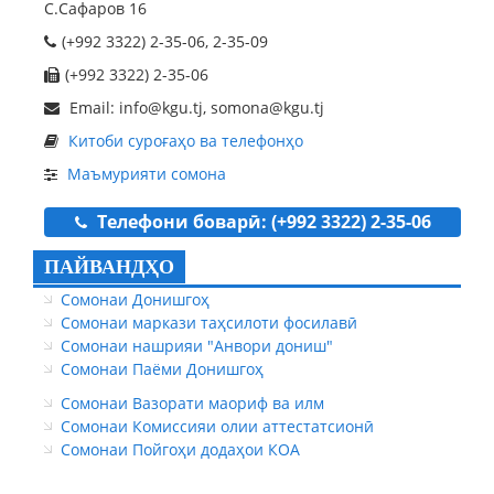
С.Сафаров 16
(+992 3322) 2-35-06, 2-35-09
(+992 3322) 2-35-06
Email: info@kgu.tj, somona@kgu.tj
Китоби суроғаҳо ва телефонҳо
Маъмурияти сомона
Телефони боварӣ: (+992 3322) 2-35-06
ПАЙВАНДҲО
Сомонаи Донишгоҳ
Сомонаи маркази таҳсилоти фосилавӣ
Сомонаи нашрияи "Анвори дониш"
Сомонаи Паёми Донишгоҳ
Сомонаи Вазорати маориф ва илм
Сомонаи Комиссияи олии аттестатсионӣ
Сомонаи Пойгоҳи додаҳои КОА