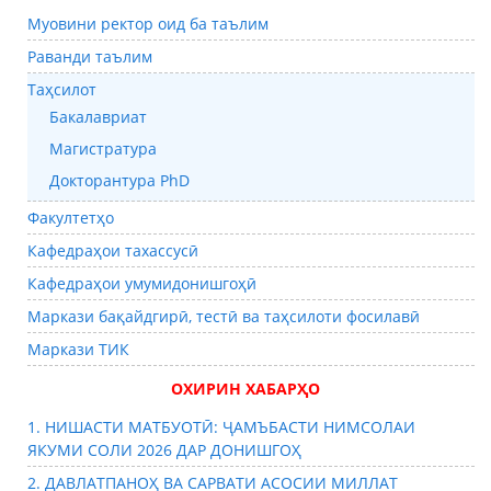
Муовини ректор оид ба таълим
Раванди таълим
Таҳсилот
Бакалавриат
Магистратура
Докторантура PhD
Факултетҳо
Кафедраҳои тахассусӣ
Кафедраҳои умумидонишгоҳӣ
Маркази бақайдгирӣ, тестӣ ва таҳсилоти фосилавӣ
Маркази ТИК
ОХИРИН ХАБАРҲО
1. НИШАСТИ МАТБУОТӢ: ҶАМЪБАСТИ НИМСОЛАИ
ЯКУМИ СОЛИ 2026 ДАР ДОНИШГОҲ
2. ДАВЛАТПАНОҲ ВА САРВАТИ АСОСИИ МИЛЛАТ